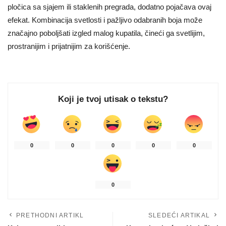
pločica sa sjajem ili staklenih pregrada, dodatno pojačava ovaj
efekat. Kombinacija svetlosti i pažljivo odabranih boja može
značajno poboljšati izgled malog kupatila, čineći ga svetlijim,
prostranijim i prijatnijim za korišćenje.
Koji je tvoj utisak o tekstu?
0
0
0
0
0
0
PRETHODNI ARTIKL
SLEDEĆI ARTIKAL