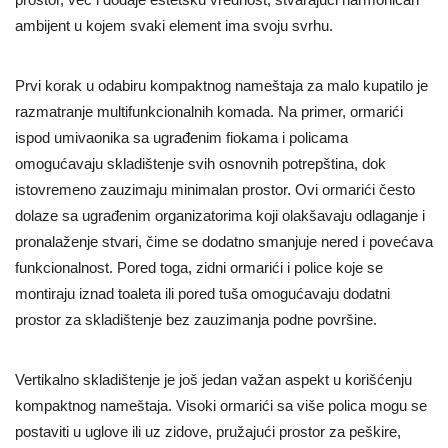
ambijent u kojem svaki element ima svoju svrhu.
Prvi korak u odabiru kompaktnog nameštaja za malo kupatilo je
razmatranje multifunkcionalnih komada. Na primer, ormarići
ispod umivaonika sa ugrađenim fiokama i policama
omogućavaju skladištenje svih osnovnih potrepština, dok
istovremeno zauzimaju minimalan prostor. Ovi ormarići često
dolaze sa ugrađenim organizatorima koji olakšavaju odlaganje i
pronalaženje stvari, čime se dodatno smanjuje nered i povećava
funkcionalnost. Pored toga, zidni ormarići i police koje se
montiraju iznad toaleta ili pored tuša omogućavaju dodatni
prostor za skladištenje bez zauzimanja podne površine.
Vertikalno skladištenje je još jedan važan aspekt u korišćenju
kompaktnog nameštaja. Visoki ormarići sa više polica mogu se
postaviti u uglove ili uz zidove, pružajući prostor za peškire,