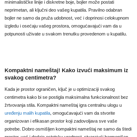
minimalističke linije i diskretne boje, bojler može postati
neprimetan, ali ključni deo vašeg kupatila. Pravilno odabran
bojler ne samo da pruža udobnost, već i doprinosi celokupnom
izgledu i osećaju vašeg prostora, omogućavajući vam da u
potpunosti uživate u svakom trenutku provedenom u kupatilu.
Kompaktni nameštaj! Kako izvući maksimum iz
svakog centimetra?
Kada je prostor ograničen, ključ je u optimizaciji svakog
centimetra kako bi se postigla maksimalna funkcionalnost bez
žrtvovanja stila. Kompaktni nameštaj igra centralnu ulogu u
uređenju malih kupatila
, omogućavajući vam da stvorite
organizovan i efikasan prostor koji zadovoljava sve vaše
potrebe. Dobro osmišljen kompaktni nameštaj ne samo da štedi
prostor, već i dodaje estetsku vrednost, stvarajući harmoničan