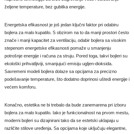
željene temperature, bez gubitka energije.
Energetska efikasnost je još jedan ključni faktor pri odabiru
bojlera za malo kupatilo. S obzirom na to da manji prostori često
znače i manji kapacitet za ventilaciju, odabir bojlera sa visokim
stepenom energetske efikasnosti pomaže u smanjenju
potrošnje energije i računa za struju. Pored toga, takvi bojleri su
ekološki prihvatljiviji, smanjujući emisiju ugljen-dioksida.
Savremeni modeli bojlera dolaze sa opcijama za precizno
podešavanje temperature, što dodatno doprinosi uštedi energije i
većem komforu.
Konačno, estetika ne bi trebalo da bude zanemarena pri izboru
bojlera za malo kupatilo. Iako je funkcionalnost na prvom mestu,
moderni bojleri su dizajnirani tako da se estetski uklapaju u
različite stilove uređenja. Sa opcijama koje uključuju elegantne,