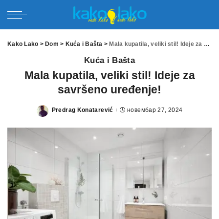
Kako Lako
>
Dom
>
Kuća i Bašta
>
Mala kupatila, veliki stil! Ideje za savršeno uređenje!
Kuća i Bašta
Mala kupatila, veliki stil! Ideje za
savršeno uređenje!
Predrag Konatarević
новембар 27, 2024
Posted
by