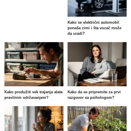
Kako se električni automobil
ponaša zimi i šta vozač može
da uradi?
Kako produžiti vek trajanja alata
Kako da se pripremite za prvi
pravilnim održavanjem?
razgovor sa psihologom?