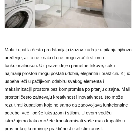
Mala kupatila često predstavljaju izazov kada je u pitanju njihovo
uređenje, ali to ne znači da ne mogu zračiti stilom i
funkcionalnošću. Uz prave ideje i pametne trikove, čak i
najmanji prostori mogu postati udobni, elegantni i praktični. Ključ
uspeha leži u pažljivom odabiru svakog elementa i
maksimizaciji prostora bez kompromisa po pitanju dizajna. Mali
prostori često zahtevaju kreativnost i inovativnost, što može
rezultirati kupatilom koje ne samo da zadovoljava funkcionalne
potrebe, već i odiše luksuzom i stilom. U ovom vodiču
istražujemo kako možete transformisati vaše malo kupatilo u
prostor koji kombinuje praktičnost i sofisticiranost.