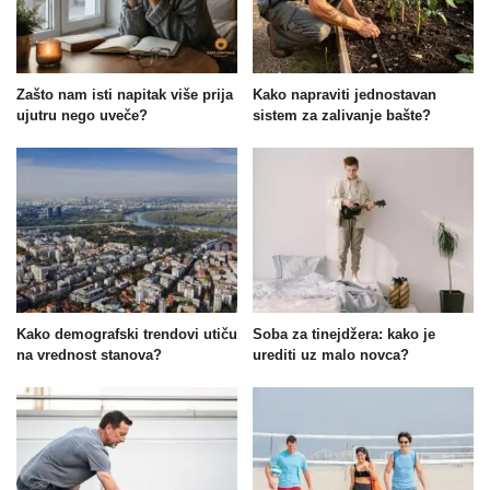
Zašto nam isti napitak više prija
Kako napraviti jednostavan
ujutru nego uveče?
sistem za zalivanje bašte?
Kako demografski trendovi utiču
Soba za tinejdžera: kako je
na vrednost stanova?
urediti uz malo novca?