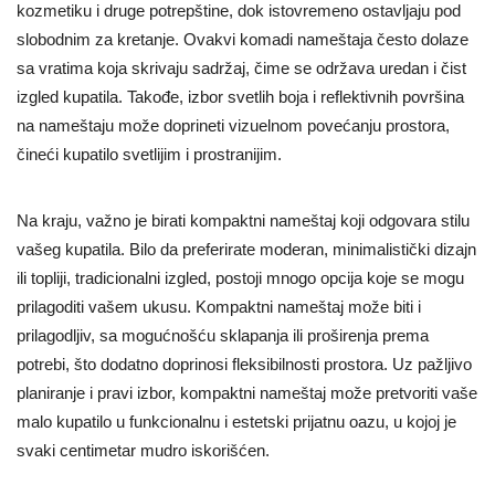
kozmetiku i druge potrepštine, dok istovremeno ostavljaju pod
slobodnim za kretanje. Ovakvi komadi nameštaja često dolaze
sa vratima koja skrivaju sadržaj, čime se održava uredan i čist
izgled kupatila. Takođe, izbor svetlih boja i reflektivnih površina
na nameštaju može doprineti vizuelnom povećanju prostora,
čineći kupatilo svetlijim i prostranijim.
Na kraju, važno je birati kompaktni nameštaj koji odgovara stilu
vašeg kupatila. Bilo da preferirate moderan, minimalistički dizajn
ili topliji, tradicionalni izgled, postoji mnogo opcija koje se mogu
prilagoditi vašem ukusu. Kompaktni nameštaj može biti i
prilagodljiv, sa mogućnošću sklapanja ili proširenja prema
potrebi, što dodatno doprinosi fleksibilnosti prostora. Uz pažljivo
planiranje i pravi izbor, kompaktni nameštaj može pretvoriti vaše
malo kupatilo u funkcionalnu i estetski prijatnu oazu, u kojoj je
svaki centimetar mudro iskorišćen.