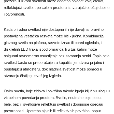
prozora ili izvora svetlosti može dodatno pojačati ovaj efekat,
reflektujući svetlost po celom prostoru i stvarajući osećaj dubine
i otvorenosti.
Kada prirodna svetlost nije dostupna ili nije dovoljna, pravilno
postavljena veštačka rasveta može biti ključna. Kombinacija
glavnog svetla na plafonu, rasvete iznad ili pored ogledala, i
diskretnih LED traka ispod ormarića ili u tuš kabini može
osigurati ravnomerno osvetljenje bez stvaranja senki. Topla bela
svetlost često se preporučuje za kupatila, jer stvara prijatnu i
opuštajuću atmosferu, dok hladnija svetlost može pomoći u
stvaranju čistijeg i svežijeg izgleda.
Osim svetla, boje zidova i površina takođe igraju ključnu ulogu u
vizuelnom povećanju prostora. Svetle, neutralne boje poput
bele, bež ili svetlosive reflektuju svetlost i doprinose osećaju
prostranosti. Upotreba sjajnih ili reflektivnih površina, poput