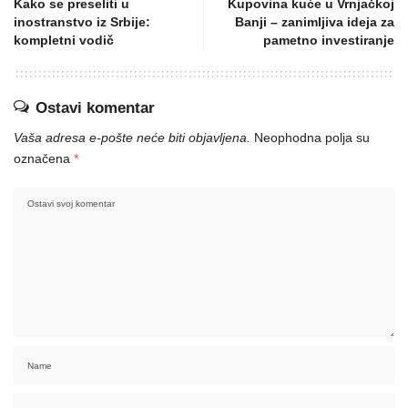
Kako se preseliti u
Kupovina kuće u Vrnjačkoj
inostranstvo iz Srbije:
Banji – zanimljiva ideja za
kompletni vodič
pametno investiranje
Ostavi komentar
Vaša adresa e-pošte neće biti objavljena.
Neophodna polja su
označena
*