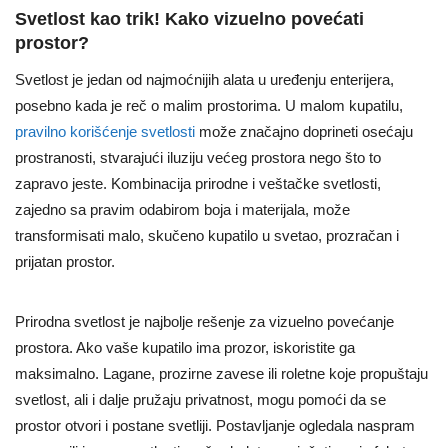
Svetlost kao trik! Kako vizuelno povećati
prostor?
Svetlost je jedan od najmoćnijih alata u uređenju enterijera,
posebno kada je reč o malim prostorima. U malom kupatilu,
pravilno korišćenje svetlosti
može značajno doprineti osećaju
prostranosti, stvarajući iluziju većeg prostora nego što to
zapravo jeste. Kombinacija prirodne i veštačke svetlosti,
zajedno sa pravim odabirom boja i materijala, može
transformisati malo, skučeno kupatilo u svetao, prozračan i
prijatan prostor.
Prirodna svetlost je najbolje rešenje za vizuelno povećanje
prostora. Ako vaše kupatilo ima prozor, iskoristite ga
maksimalno. Lagane, prozirne zavese ili roletne koje propuštaju
svetlost, ali i dalje pružaju privatnost, mogu pomoći da se
prostor otvori i postane svetliji. Postavljanje ogledala naspram