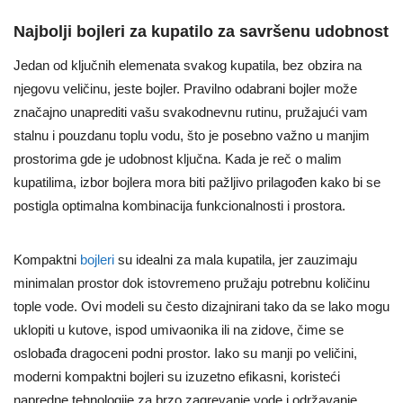
Najbolji bojleri za kupatilo za savršenu udobnost
Jedan od ključnih elemenata svakog kupatila, bez obzira na
njegovu veličinu, jeste bojler. Pravilno odabrani bojler može
značajno unaprediti vašu svakodnevnu rutinu, pružajući vam
stalnu i pouzdanu toplu vodu, što je posebno važno u manjim
prostorima gde je udobnost ključna. Kada je reč o malim
kupatilima, izbor bojlera mora biti pažljivo prilagođen kako bi se
postigla optimalna kombinacija funkcionalnosti i prostora.
Kompaktni
bojleri
su idealni za mala kupatila, jer zauzimaju
minimalan prostor dok istovremeno pružaju potrebnu količinu
tople vode. Ovi modeli su često dizajnirani tako da se lako mogu
uklopiti u kutove, ispod umivaonika ili na zidove, čime se
oslobađa dragoceni podni prostor. Iako su manji po veličini,
moderni kompaktni bojleri su izuzetno efikasni, koristeći
napredne tehnologije za brzo zagrevanje vode i održavanje