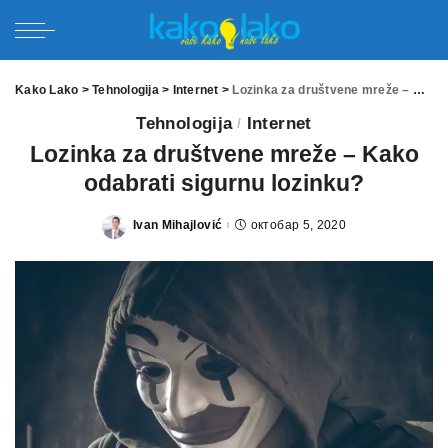
Kako Lako
>
Tehnologija
>
Internet
>
Lozinka za društvene mreže – Kako odabrati sigurnu lozinku?
Tehnologija
Internet
Lozinka za društvene mreže – Kako
odabrati sigurnu lozinku?
Ivan Mihajlović
октобар 5, 2020
Posted
by