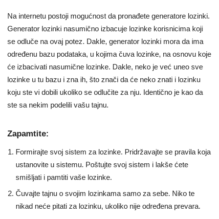
Na internetu postoji mogućnost da pronađete generatore lozinki.
Generator lozinki nasumično izbacuje lozinke korisnicima koji
se odluče na ovaj potez. Dakle, generator lozinki mora da ima
određenu bazu podataka, u kojima čuva lozinke, na osnovu koje
će izbacivati nasumične lozinke. Dakle, neko je već uneo sve
lozinke u tu bazu i zna ih, što znači da će neko znati i lozinku
koju ste vi dobili ukoliko se odlučite za nju. Identično je kao da
ste sa nekim podelili vašu tajnu.
Zapamtite:
Formirajte svoj sistem za lozinke. Pridržavajte se pravila koja
ustanovite u sistemu. Poštujte svoj sistem i lakše ćete
smišljati i pamtiti vaše lozinke.
Čuvajte tajnu o svojim lozinkama samo za sebe. Niko te
nikad neće pitati za lozinku, ukoliko nije određena prevara.