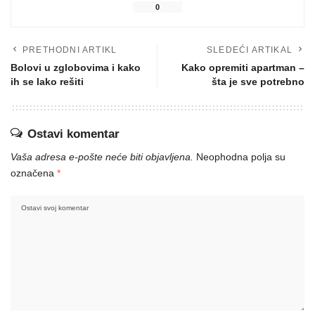
0
PRETHODNI ARTIKL
SLEDEĆI ARTIKAL
Bolovi u zglobovima i kako
Kako opremiti apartman –
ih se lako rešiti
šta je sve potrebno
Ostavi komentar
Vaša adresa e-pošte neće biti objavljena.
Neophodna polja su
označena
*