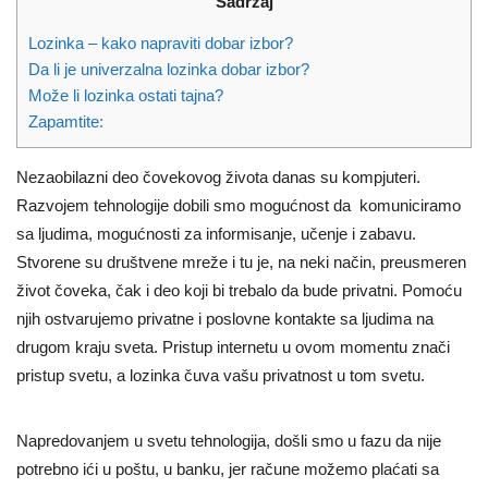
Sadržaj
Lozinka – kako napraviti dobar izbor?
Da li je univerzalna lozinka dobar izbor?
Može li lozinka ostati tajna?
Zapamtite:
Nezaobilazni deo čovekovog života danas su kompjuteri.
Razvojem tehnologije dobili smo mogućnost da komuniciramo
sa ljudima, mogućnosti za informisanje, učenje i zabavu.
Stvorene su društvene mreže i tu je, na neki način, preusmeren
život čoveka, čak i deo koji bi trebalo da bude privatni. Pomoću
njih ostvarujemo privatne i poslovne kontakte sa ljudima na
drugom kraju sveta. Pristup internetu u ovom momentu znači
pristup svetu, a lozinka čuva vašu privatnost u tom svetu.
Napredovanjem u svetu tehnologija, došli smo u fazu da nije
potrebno ići u poštu, u banku, jer račune možemo plaćati sa