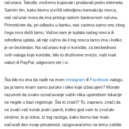
računara. Takođe, možemo kupovati i prodavati preko interneta.
Samim tim, kako bismo izvršili odredjenu transakciju novca,
naš računar mora da ima pristup našem bankovnom računu.
Primetićete da, pri odlasku u banku, nas zanima samo ono zbog
čega smo došli tamo. Važna nam je isplata našeg novca ili
određena uplata, ali nije važno da li tog novca tamo ima i koliko
je on bezbedan. Na računaru koji vi koristite, za bezbednost
svih naloga koje koristite, bilo to društvene mreže, vaši mail
nalozi ili PayPal, odgovorni ste i vi.
Šta bilo ko ima da nađe na mom
Instagram
ili
Facebook
nalogu,
pa ja tamo imam samo poruke i slike koje izbacujem? Morate
razumeti da svako označavanje vaših slika upotrebom lokacije
se negde u bazi registruje. Šta to znači? To, zapravo, znači da
se svaki vaš korak prati i pamti, koliko god vam to zvučalo
strašno, to je istina. Iz tog razloga, kako bismo bar malo
sačuvali deo svoje privatnosti, razgovaraćemo na temu zaštite