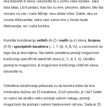
ima traženih 8 slova i iskoristite to u svrhu vaše lozinke. Jako
loša ideja. Lični podaci, kao što su ime, prezime, datumi, bilo šta
vezano za vas i vaše bližnje, nisu dobar izbor. Dakle, ako se
zovete Aleksandar, neka vam samo ime u životu bude
Aleksandar, ne i vaša lozinka.
Koristite kombinaciju
velikih
(A-Z) i
malih
(a-z) slova,
brojeva
(0-9) i
specijalnih karaktera
(., !, ?, @, #, $, %), u zavisnosti od
toga šta je dozvoljeno. Na nekim portalima postoji mogućnost
korišćenja specifičnih latiničnih slova (ć, č, đ, ž, š). Ukoliko
postoji ta mogućnost, ili mogućnost korišćenja ćiriličnih slova,
iskoristite to.
Određena istraživanja pokazala su da lozinka treba da ima
minimalnu dužinu od 15 karaktera. Zvuči previše, je l da? Setite
se samo da ukoliko neko pristupi vašem nalogu, postoji
mogućnost da pristupi i vašem bankovnom računu. Sada je 15