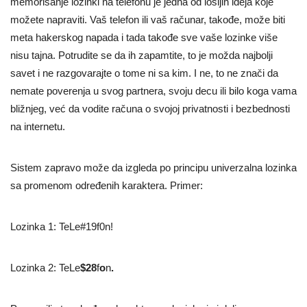
memorisanje lozinki na telefonu je jedna od lošijih ideja koje
možete napraviti. Vaš telefon ili vaš računar, takođe, može biti
meta hakerskog napada i tada takođe sve vaše lozinke više
nisu tajna. Potrudite se da ih zapamtite, to je možda najbolji
savet i ne razgovarajte o tome ni sa kim. I ne, to ne znači da
nemate poverenja u svog partnera, svoju decu ili bilo koga vama
bližnjeg, već da vodite računa o svojoj privatnosti i bezbednosti
na internetu.
Sistem zapravo može da izgleda po principu univerzalna lozinka
sa promenom određenih karaktera. Primer:
Lozinka 1: TeLe#19f0n!
Lozinka 2: TeLe
$28
f
o
n
.