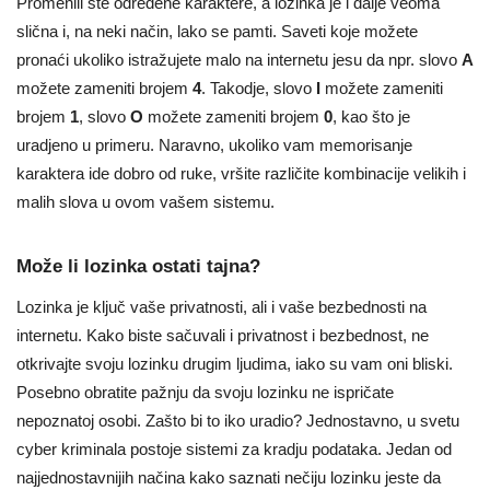
Promenili ste određene karaktere, a lozinka je i dalje veoma
slična i, na neki način, lako se pamti. Saveti koje možete
pronaći ukoliko istražujete malo na internetu jesu da npr. slovo
A
možete zameniti brojem
4
. Takodje, slovo
I
možete zameniti
brojem
1
, slovo
O
možete zameniti brojem
0
, kao što je
uradjeno u primeru. Naravno, ukoliko vam memorisanje
karaktera ide dobro od ruke, vršite različite kombinacije velikih i
malih slova u ovom vašem sistemu.
Može li lozinka ostati tajna?
Lozinka je ključ vaše privatnosti, ali i vaše bezbednosti na
internetu. Kako biste sačuvali i privatnost i bezbednost, ne
otkrivajte svoju lozinku drugim ljudima, iako su vam oni bliski.
Posebno obratite pažnju da svoju lozinku ne ispričate
nepoznatoj osobi. Zašto bi to iko uradio? Jednostavno, u svetu
cyber kriminala postoje sistemi za kradju podataka. Jedan od
najjednostavnijih načina kako saznati nečiju lozinku jeste da