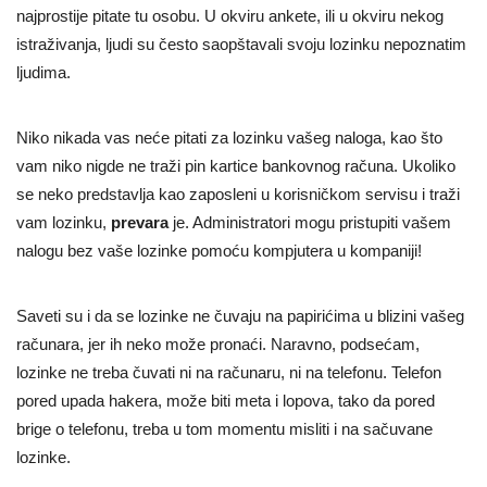
najprostije pitate tu osobu. U okviru ankete, ili u okviru nekog
istraživanja, ljudi su često saopštavali svoju lozinku nepoznatim
ljudima.
Niko nikada vas neće pitati za lozinku vašeg naloga, kao što
vam niko nigde ne traži pin kartice bankovnog računa. Ukoliko
se neko predstavlja kao zaposleni u korisničkom servisu i traži
vam lozinku,
prevara
je. Administratori mogu pristupiti vašem
nalogu bez vaše lozinke pomoću kompjutera u kompaniji!
Saveti su i da se lozinke ne čuvaju na papirićima u blizini vašeg
računara, jer ih neko može pronaći. Naravno, podsećam,
lozinke ne treba čuvati ni na računaru, ni na telefonu. Telefon
pored upada hakera, može biti meta i lopova, tako da pored
brige o telefonu, treba u tom momentu misliti i na sačuvane
lozinke.