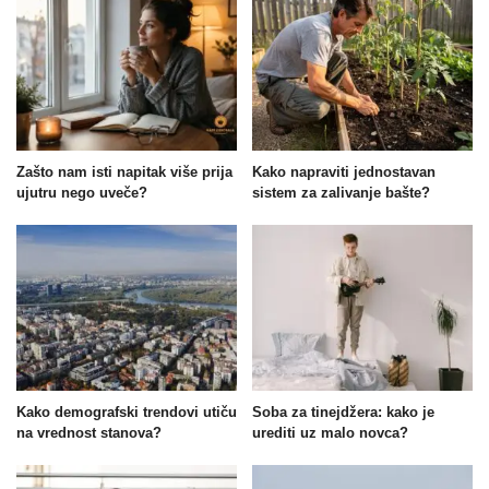
Zašto nam isti napitak više prija
Kako napraviti jednostavan
ujutru nego uveče?
sistem za zalivanje bašte?
Kako demografski trendovi utiču
Soba za tinejdžera: kako je
na vrednost stanova?
urediti uz malo novca?