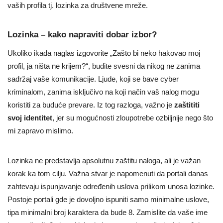
vaših profila tj. lozinka za društvene mreže.
Lozinka – kako napraviti dobar izbor?
Ukoliko ikada naglas izgovorite „Zašto bi neko hakovao moj
profil, ja ništa ne krijem?“, budite svesni da nikog ne zanima
sadržaj vaše komunikacije. Ljude, koji se bave cyber
kriminalom, zanima isključivo na koji način vaš nalog mogu
koristiti za buduće prevare. Iz tog razloga, važno je
zaštititi
svoj identitet
, jer su mogućnosti zloupotrebe ozbiljnije nego što
mi zapravo mislimo.
Lozinka ne predstavlja apsolutnu zaštitu naloga, ali je važan
korak ka tom cilju. Važna stvar je napomenuti da portali danas
zahtevaju ispunjavanje određenih uslova prilikom unosa lozinke.
Postoje portali gde je dovoljno ispuniti samo minimalne uslove,
tipa minimalni broj karaktera da bude 8. Zamislite da vaše ime