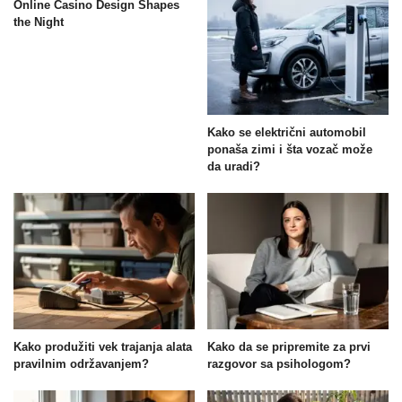
Online Casino Design Shapes
the Night
Kako se električni automobil
ponaša zimi i šta vozač može
da uradi?
Kako produžiti vek trajanja alata
Kako da se pripremite za prvi
pravilnim održavanjem?
razgovor sa psihologom?