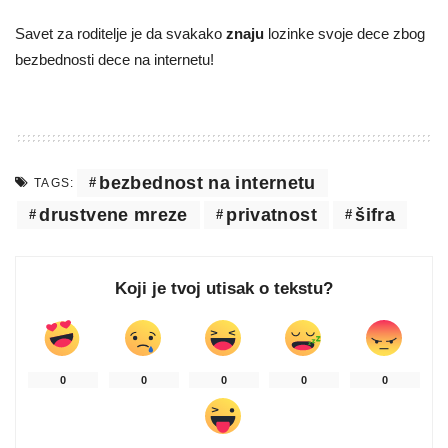
Savet za roditelje je da svakako
znaju
lozinke svoje dece zbog
bezbednosti dece na internetu!
bezbednost na internetu
TAGS:
drustvene mreze
privatnost
šifra
Koji je tvoj utisak o tekstu?
0
0
0
0
0