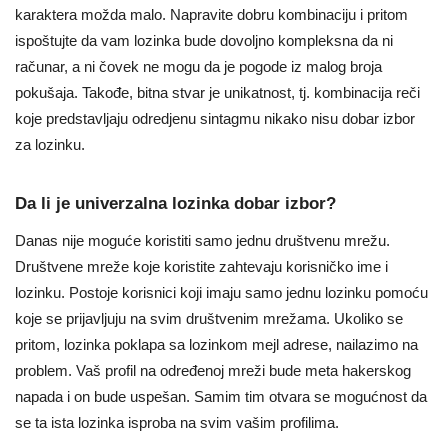
karaktera možda malo. Napravite dobru kombinaciju i pritom
ispoštujte da vam lozinka bude dovoljno kompleksna da ni
računar, a ni čovek ne mogu da je pogode iz malog broja
pokušaja. Takođe, bitna stvar je unikatnost, tj. kombinacija reči
koje predstavljaju odredjenu sintagmu nikako nisu dobar izbor
za lozinku.
Da li je univerzalna lozinka dobar izbor?
Danas nije moguće koristiti samo jednu društvenu mrežu.
Društvene mreže koje koristite zahtevaju korisničko ime i
lozinku. Postoje korisnici koji imaju samo jednu lozinku pomoću
koje se prijavljuju na svim društvenim mrežama. Ukoliko se
pritom, lozinka poklapa sa lozinkom mejl adrese, nailazimo na
problem. Vaš profil na određenoj mreži bude meta hakerskog
napada i on bude uspešan. Samim tim otvara se mogućnost da
se ta ista lozinka isproba na svim vašim profilima.