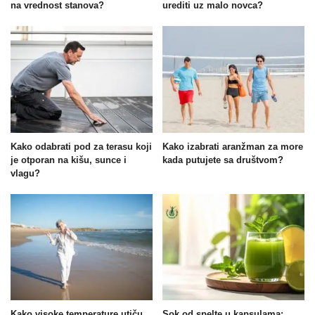
na vrednost stanova?
urediti uz malo novca?
Kako odabrati pod za terasu koji
Kako izabrati aranžman za more
je otporan na kišu, sunce i
kada putujete sa društvom?
vlagu?
Kako visoke temperature utiču
Sok od spelte u kapsulama: