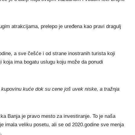
drugim atrakcijama, prelepo je uređena kao pravi dragulj
ine, a sve češće i od strane inostranih turista koji
nji koja ima bogatu uslugu koju može da ponudi
u kupovinu kuće dok su cene još uvek niske, a tražnja
ka Banja je pravo mesto za investiranje. To je naša
 je imala veliku posetu, ali se od 2020.godine sve menja
.