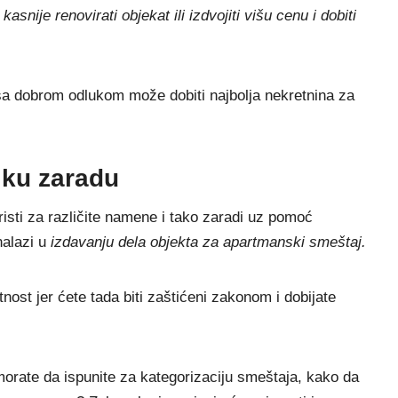
i kasnije renovirati objekat ili izdvojiti višu cenu i dobiti
sa dobrom odlukom može dobiti najbolja nekretnina za
iku zaradu
sti za različite namene i tako zaradi uz pomoć
nalazi u
izdavanju dela objekta za apartmanski smeštaj.
atnost jer ćete tada biti zaštićeni zakonom i dobijate
 morate da ispunite za kategorizaciju smeštaja, kako da