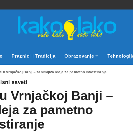
o
Praznici I Tradicija
Obrazovanje
Tehnologij
 u Vrnjačkoj Banji – zanimljiva ideja za pametno investiranje
isni saveti
 Vrnjačkoj Banji –
deja za pametno
stiranje