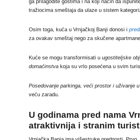
ga prilagodite gostima i na koji način da ispuni
tražiocima smeštaja da ulaze u sistem kategori
Osim toga, kuća u Vrnjačkoj Banji donosi i
pred
za ovakav smeštaj nego za skučene apartmane
Kuće se mogu transformisati u
ugostiteljske obj
domaćinstva
koja su vrlo posećena u svim turi
Posedovanje parkinga, veći prostor i uživanje u 
veću zaradu.
U godinama pred nama Vrn
atraktivnija i stranim turis
Vrnjačka Banja ima višestruke prednosti. Prvo,