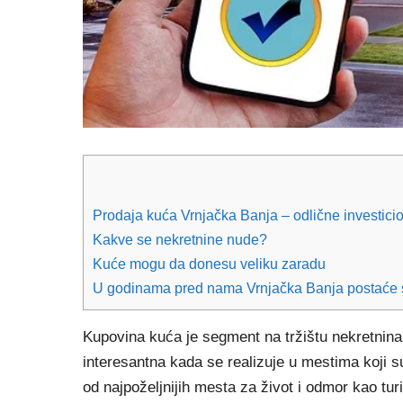
Prodaja kuća Vrnjačka Banja – odlične investic
Kakve se nekretnine nude?
Kuće mogu da donesu veliku zaradu
U godinama pred nama Vrnjačka Banja postaće sve
Kupovina kuća je segment na tržištu nekretnina
interesantna kada se realizuje u mestima koji su
od najpoželjnijih mesta za život i odmor kao turi