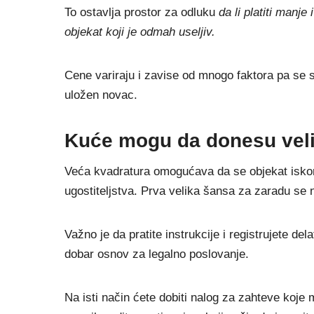
To ostavlja prostor za odluku
da li platiti manje 
objekat koji je odmah useljiv.
Cene variraju i zavise od mnogo faktora pa se 
uložen novac.
Kuće mogu da donesu vel
Veća kvadratura omogućava da se objekat iskori
ugostiteljstva. Prva velika šansa za zaradu se 
Važno je da pratite instrukcije i registrujete del
dobar osnov za legalno poslovanje.
Na isti način ćete dobiti nalog za zahteve koje