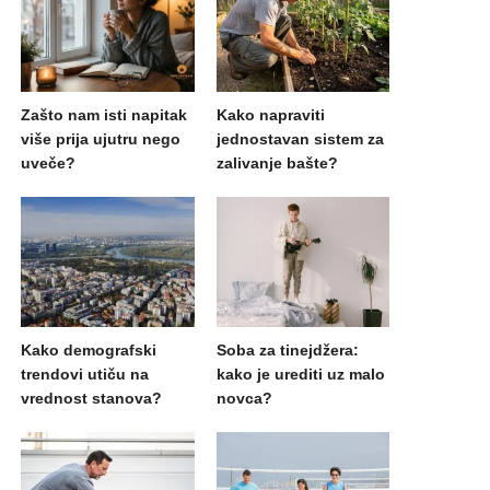
Zašto nam isti napitak
Kako napraviti
više prija ujutru nego
jednostavan sistem za
uveče?
zalivanje bašte?
Kako demografski
Soba za tinejdžera:
trendovi utiču na
kako je urediti uz malo
vrednost stanova?
novca?