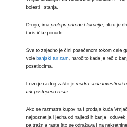
bolesti i stanja.
Drugo, ima
prelepu prirodu i lokaciju
, blizu je 
turističke ponude.
Sve to zajedno je čini posećenom tokom cele god
vole
banjski turizam
, naročito kada je reč o ba
posetiocima.
I ovo je razlog zašto je
mudro sada investirati 
tek postepeno raste
.
Ako se razmatra kupovina i prodaja kuća Vrnjač
najpoznatija i jedna od najlepših banja i oduvek
pa tražnja raste što se odražava i na nekretnine