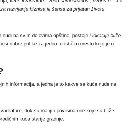
anja,
veće kvadrature, veću samostalnost, dvorište…
a u
 za razvijanje biznisa ili šansa za prijatan životu
h nudi na svim delovima opštine, postoje
i lokacije bliže
nosi dobre prilike za jedno turističko mesto koje je u
?
jnih informacija, a jedna je to kakve se kuće nude na
 kvadrature, dok su manjih površina one koje su bliže
orodičnih kuća starije gradnje.