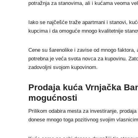
potražnja za stanovima, ali i kućama veoma veli
Iako se najčešće traže apartmani i stanovi, ku
kupcima i da omoguće mnogo kvalitetnije stanova
Cene su šarenolike i zavise od mnogo faktora, 
potrebna je veća svota novca za kupovinu. Zato t
zadovoljni svojom kupovinom.
Prodaja kuća Vrnjačka Ban
mogućnosti
Prilikom odabira mesta za investiranje, prodaja
donese mnogo toga pozitivnog svojim vlasnicim