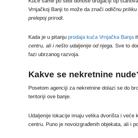
Kuće same po sebi donose drugačiji tip stanov
Vrnjačkoj Banji to može da znači
odličnu priliku
prelepoj prirodi
.
Kada je u pitanju
prodaja kuća Vrnjačka Banja
i
centru, ali i nešto udaljenije od njega
. Sve to do
fazi ubrzanog razvoja.
Kakve se nekretnine nude
Posetom agenciji za nekretnine dolazi se do bro
teritoriji ove banje.
Udaljenije lokacije imaju velika dvorišta i veće
centru. Puno je novoizgrađenih objekata, ali i p