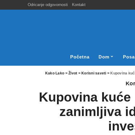
Odricanje odgovornosti
Kontakt
Početna
Dom
Posa
Kako Lako
>
Život
>
Korisni saveti
>
Kupovina kuće
Kor
Kupovina kuće u
zanimljiva i
inve