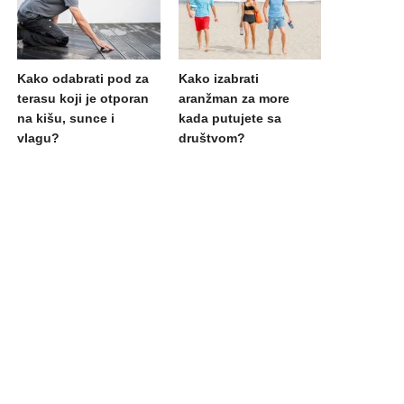
Kako odabrati pod za
Kako izabrati
terasu koji je otporan
aranžman za more
na kišu, sunce i
kada putujete sa
vlagu?
društvom?