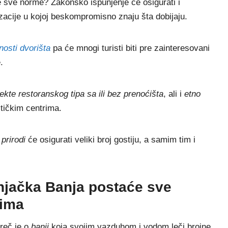
te sve norme? Zakonsko ispunjenje će osigurati i
zacije u kojoj beskompromisno znaju šta dobijaju.
nosti dvorišta
pa će mnogi turisti biti pre zainteresovani
.
ekte restoranskog tipa sa ili bez prenoćišta
, ali i
etno
stičkim centrima.
prirodi
će osigurati veliki broj gostiju, a samim tim i
jačka Banja postaće sve
tima
 reč je o
banji
koja svojim vazduhom i vodom leči brojne