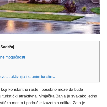
Sadržaj
ione mogućnosti
 atraktivnija i stranim turistima
 koji konstantno raste i posebno može da bude
 turistički atraktivna. Vrnjačka Banja je svakako jedno
stičko mesto i područje izuzetnih odlika. Zato je