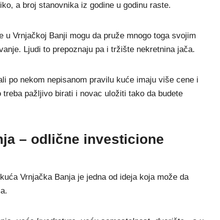
ko, a broj stanovnika iz godine u godinu raste.
će u Vrnjačkoj Banji mogu da pruže mnogo toga svojim
nje. Ljudi to prepoznaju pa i tržište nekretnina jača.
ali po nekom nepisanom pravilu kuće imaju više cene i
reba pažljivo birati i novac uložiti tako da budete
ja – odlične investicione
 kuća Vrnjačka Banja je jedna od ideja koja može da
a.