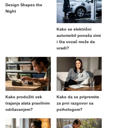
Design Shapes the
Night
Kako se električni
automobil ponaša zimi
i šta vozač može da
uradi?
Kako produžiti vek
Kako da se pripremite
trajanja alata pravilnim
za prvi razgovor sa
održavanjem?
psihologom?