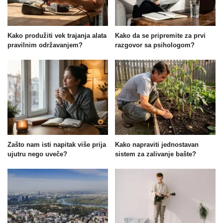
Kako produžiti vek trajanja alata
Kako da se pripremite za prvi
pravilnim održavanjem?
razgovor sa psihologom?
Zašto nam isti napitak više prija
Kako napraviti jednostavan
ujutru nego uveče?
sistem za zalivanje bašte?