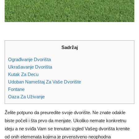
Sadržaj
Ograđivanje Dvorišta
Ukrašavanje Dvorišta
Kutak Za Decu
Udoban Nameštaj Za Vaše Dvorište
Fontane
Oaza Za Uživanje
Želite potpuno da preuredite svoje dvorište. Ne znate odakle
biste počeli i šta prvo da menjate. Ukoliko nemate konkretnu
ideju a ne sviđa Vam se trenutan izgled Vašeg dvorišta krenite
od onih elemenata kojima je prvenstveno neophodna