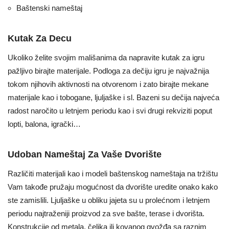
Baštenski nameštaj
Kutak Za Decu
Ukoliko želite svojim mališanima da napravite kutak za igru
pažljivo birajte materijale. Podloga za dečiju igru je najvažnija
tokom njihovih aktivnosti na otvorenom i zato birajte mekane
materijale kao i tobogane, ljuljaške i sl. Bazeni su dečija najveća
radost naročito u letnjem periodu kao i svi drugi rekviziti poput
lopti, balona, igrački…
Udoban Nameštaj Za Vaše Dvorište
Različiti materijali kao i modeli baštenskog nameštaja na tržištu
Vam takođe pružaju mogućnost da dvorište uredite onako kako
ste zamislili. Ljuljaške u obliku jajeta su u prolećnom i letnjem
periodu najtraženiji proizvod za sve bašte, terase i dvorišta.
Konstrukcije od metala, čelika ili kovanog gvožđa sa raznim