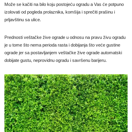
Može se kačiti na bilo koju postojeću ogradu a Vas će potpuno
izolovati od pogleda prolaznika, komšija i sprečiti prašinu i
prljavštinu sa ulice.
Prednosti veštačke žive ograde u odnosu na pravu živu ogradu
je u tome što nema perioda rasta i dobijanja što veće gustine
ograde jer sa postavljanjem veštačke žive ograde automatski
dobijate gustu, neprovidnu ogradu i savršenu barijeru.