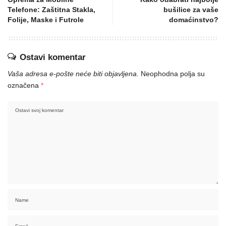
Telefone: Zaštitna Stakla,
bušilice za vaše
Folije, Maske i Futrole
domaćinstvo?
Ostavi komentar
Vaša adresa e-pošte neće biti objavljena.
Neophodna polja su
označena
*