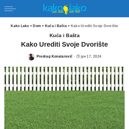
Kako Lako
>
Dom
>
Kuća i Bašta
>
Kako Urediti Svoje Dvorište
Kuća i Bašta
Kako Urediti Svoje Dvorište
Predrag Konatarević
јун 17, 2024
Posted
by