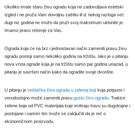
Ukoliko imate staru živu ogradu koja ne zadovoljava estetski
izgled i ne pruža Vam dovoljnu zaštitu ili iz nekog razloga već
dugi niz godina ne može da pruži svoj maksimum uklonite je.
Imamo pravo rešenje za Vas.
Ograda koja će na brz i jednostavan način zameniti pravu živu
ogradu postoji samo nekoliko godina na tržištu. Iako je u pitanju
nova vrsta ograde koja je na tržištu samo par godina unazad, u
pitanju je savršen način kako da ogradite svoje dvorište.
U pitanju je
veštačka živa ograda u zelenoj boji
koja potpuno i
verodostojno može zameniti pravu
gustu živu ogradu
. Trakice
zelene boje od PVC materijala koje imitiraju travu su dugotrajne i
postojane i samim tim može se zaključiti da je reč o
ekonomičnom proizvodu.