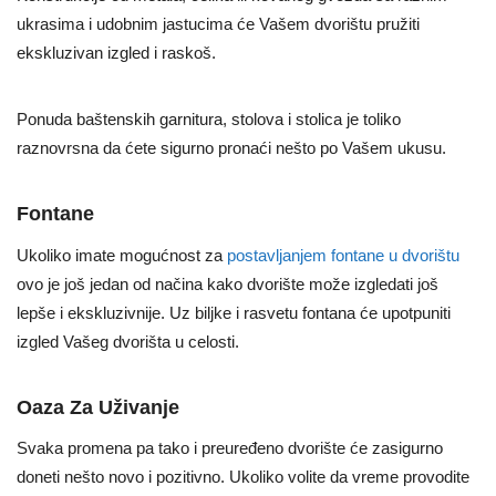
ukrasima i udobnim jastucima će Vašem dvorištu pružiti
ekskluzivan izgled i raskoš.
Ponuda baštenskih garnitura, stolova i stolica je toliko
raznovrsna da ćete sigurno pronaći nešto po Vašem ukusu.
Fontane
Ukoliko imate mogućnost za
postavljanjem fontane u dvorištu
ovo je još jedan od načina kako dvorište može izgledati još
lepše i ekskluzivnije. Uz biljke i rasvetu fontana će upotpuniti
izgled Vašeg dvorišta u celosti.
Oaza Za Uživanje
Svaka promena pa tako i preuređeno dvorište će zasigurno
doneti nešto novo i pozitivno. Ukoliko volite da vreme provodite