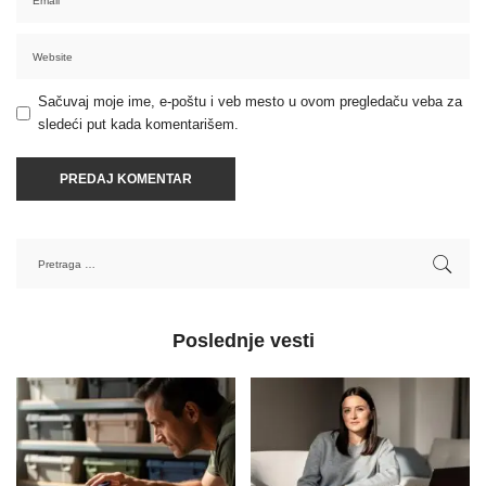
Sačuvaj moje ime, e-poštu i veb mesto u ovom pregledaču veba za
sledeći put kada komentarišem.
Poslednje vesti