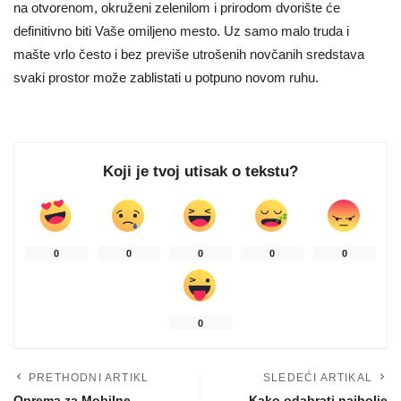
na otvorenom, okruženi zelenilom i prirodom dvorište će
definitivno biti Vaše omiljeno mesto. Uz samo malo truda i
mašte vrlo često i bez previše utrošenih novčanih sredstava
svaki prostor može zablistati u potpuno novom ruhu.
Koji je tvoj utisak o tekstu?
0
0
0
0
0
0
PRETHODNI ARTIKL
SLEDEĆI ARTIKAL
Oprema za Mobilne
Kako odabrati najbolje