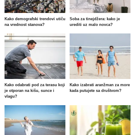
Kako demografski trendovi utiču
Soba za tinejdžera: kako je
na vrednost stanova?
urediti uz malo novca?
Kako odabrati pod za terasu koji
Kako izabrati aranžman za more
je otporan na kišu, sunce i
kada putujete sa društvom?
vlagu?