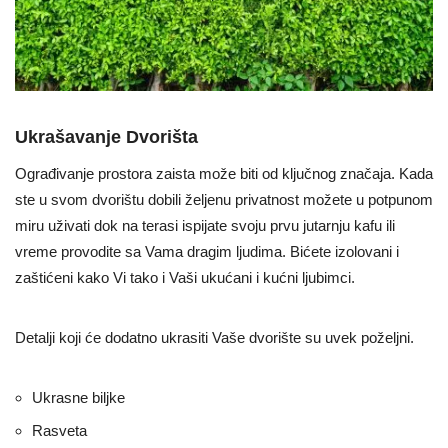
Ukrašavanje Dvorišta
Ograđivanje prostora zaista može biti od ključnog značaja. Kada
ste u svom dvorištu dobili željenu privatnost možete u potpunom
miru uživati dok na terasi ispijate svoju prvu jutarnju kafu ili
vreme provodite sa Vama dragim ljudima. Bićete izolovani i
zaštićeni kako Vi tako i Vaši ukućani i kućni ljubimci.
Detalji koji će dodatno ukrasiti Vaše dvorište su uvek poželjni.
Ukrasne biljke
Rasveta