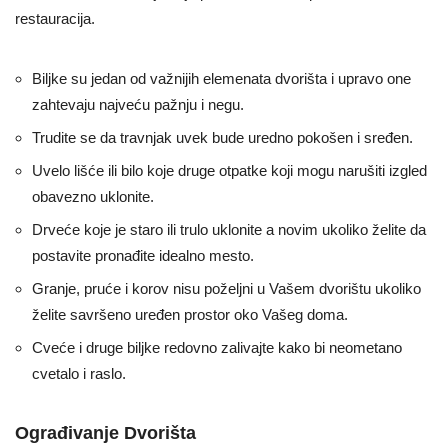
restauracija.
Biljke su jedan od važnijih elemenata dvorišta i upravo one
zahtevaju najveću pažnju i negu.
Trudite se da travnjak uvek bude uredno pokošen i sređen.
Uvelo lišće ili bilo koje druge otpatke koji mogu narušiti izgled
obavezno uklonite.
Drveće koje je staro ili trulo uklonite a novim ukoliko želite da
postavite pronađite idealno mesto.
Granje, pruće i korov nisu poželjni u Vašem dvorištu ukoliko
želite savršeno uređen prostor oko Vašeg doma.
Cveće i druge biljke redovno zalivajte kako bi neometano
cvetalo i raslo.
Ograđivanje Dvorišta