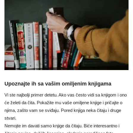
Upoznajte ih sa vašim omiljenim knjigama
Vi ste najbolji primer detetu. Ako vas često vidi sa knjigom i ono
će želeti da čita. Pokažite mu vaše omiljene knjige i pričajte o
njima, zašto vam se sviđaju. Pored knjiga neka čitaju i druge
stvari.
Nemojte im davati samo knjige da čitaju. Biće interesantno i