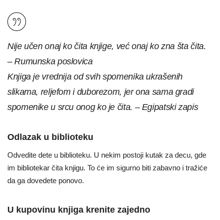
Nije učen onaj ko čita knjige, već onaj ko zna šta čita.
– Rumunska poslovica
Knjiga je vrednija od svih spomenika ukrašenih
slikama, reljefom i duborezom, jer ona sama gradi
spomenike u srcu onog ko je čita. – Egipatski zapis
Odlazak u biblioteku
Odvedite dete u biblioteku. U nekim postoji kutak za decu, gde
im bibliotekar čita knjigu. To će im sigurno biti zabavno i tražiće
da ga dovedete ponovo.
U kupovinu knjiga krenite zajedno