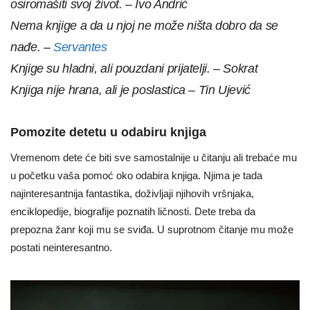
osiromašiti svoj život. – Ivo Andrić
Nema knjige a da u njoj ne može ništa dobro da se
nađe. –
Servantes
Knjige su hladni, ali pouzdani prijatelji. – Sokrat
Knjiga nije hrana, ali je poslastica – Tin Ujević
Pomozite detetu u odabiru knjiga
Vremenom dete će biti sve samostalnije u čitanju ali trebaće mu
u početku vaša pomoć oko odabira knjiga. Njima je tada
najinteresantnija fantastika, doživljaji njihovih vršnjaka,
enciklopedije, biografije poznatih ličnosti. Dete treba da
prepozna žanr koji mu se sviđa. U suprotnom čitanje mu može
postati neinteresantno.