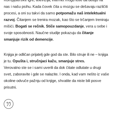
nas i našu psihu. Kada čovek čita u mozgu se dešavaju različiti
procesi, a oni su takvi da samo
potpomažu naš intelektualni
razvoj
. Čitanjem se trenira mozak, kao što se trčanjem treniraju
mišići.
Bogati se rečnik.
Stiče samopouzdanje
, vera u sebe i
svoje sposobnosti. Naučne studije pokazuju da
čitanje
smanjuje rizik od demencije
.
Knjiga je odličan prijatelj gde god da ste. Bilo struje ili ne – knjiga
je tu.
Opušta i, stručnjaci kažu, smanjuje stres.
Verovatno ste se i sami uverili da dok čitate odlutate u drugi
svet, zaboravite i gde se nalazite. I onda, kad vam nešto iz vaše
okoline odvuče pažnju od knjige, shvatite da niste bili posve
prisutni.