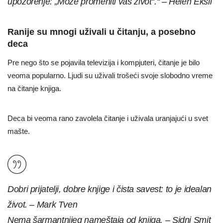
upozorenje: „Može promeniti vaš život“.“ – Helen Eksli
Ranije su mnogi uživali u čitanju, a posebno
deca
Pre nego što se pojavila televizija i kompjuteri, čitanje je bilo
veoma popularno. Ljudi su uživali trošeći svoje slobodno vreme
na čitanje knjiga.
Deca bi veoma rano zavolela čitanje i uživala uranjajući u svet
mašte.
Dobri prijatelji, dobre knjige i čista savest: to je idealan
život. – Mark Tven
Nema šarmantnijeg nameštaja od knjiga. – Sidni Smit