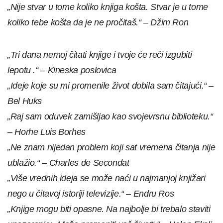
„Nije stvar u tome koliko knjiga košta. Stvar je u tome
koliko tebe košta da je ne pročitaš.“ – Džim Ron
„Tri dana nemoj čitati knjige i tvoje će reči izgubiti
lepotu .“ – Kineska poslovica
„Ideje koje su mi promenile život dobila sam čitajući.“ –
Bel Huks
„Raj sam oduvek zamišljao kao svojevrsnu biblioteku.“
– Horhe Luis Borhes
„Ne znam nijedan problem koji sat vremena čitanja nije
ublažio.“ – Charles de Secondat
„Više vrednih ideja se može naći u najmanjoj knjižari
nego u čitavoj istoriji televizije.“ – Endru Ros
„Knjige mogu biti opasne. Na najbolje bi trebalo staviti