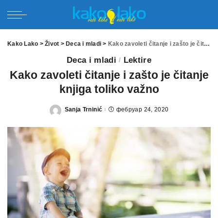
Kako Lako
>
Život
>
Deca i mladi
>
Kako zavoleti čitanje i zašto je čitanje knjiga toliko važno
Deca i mladi
Lektire
Kako zavoleti čitanje i zašto je čitanje
knjiga toliko važno
Sanja Trninić
фебруар 24, 2020
Posted
by