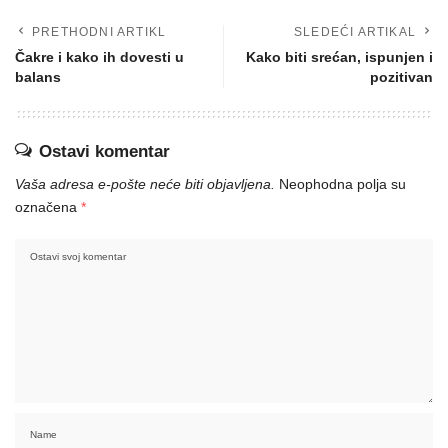
PRETHODNI ARTIKL
SLEDEĆI ARTIKAL
Čakre i kako ih dovesti u
Kako biti srećan, ispunjen i
balans
pozitivan
Ostavi komentar
Vaša adresa e-pošte neće biti objavljena.
Neophodna polja su
označena
*