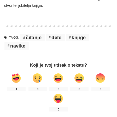
stvorite ljubitelja knjiga.
čitanje
dete
knjige
TAGS:
navike
Koji je tvoj utisak o tekstu?
1
0
0
0
0
0