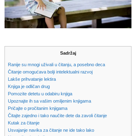
Sadržaj
Ranije su mnogi uživali u čitanju, a posebno deca
Čitanje omogućava bolji intelektualni razvoj
Lakše prihvatanje lektira
Knjiga je odličan drug
Pomozite detetu u odabiru knjiga
Upoznajte ih sa vašim omiljenim knjigama
Pričajte o pročitanim knjigama
Čitajte zajedno i tako naučite dete da zavoli čitanje
Kutak za čitanje
Usvajanje navika za čitanje ne ide tako lako