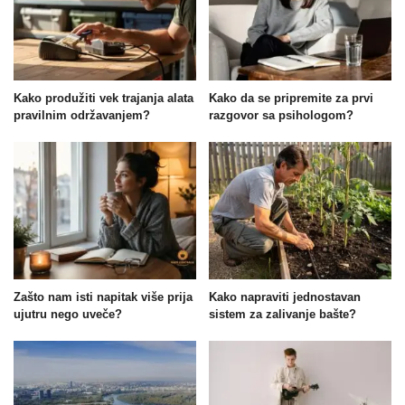
Kako produžiti vek trajanja alata
Kako da se pripremite za prvi
pravilnim održavanjem?
razgovor sa psihologom?
Zašto nam isti napitak više prija
Kako napraviti jednostavan
ujutru nego uveče?
sistem za zalivanje bašte?