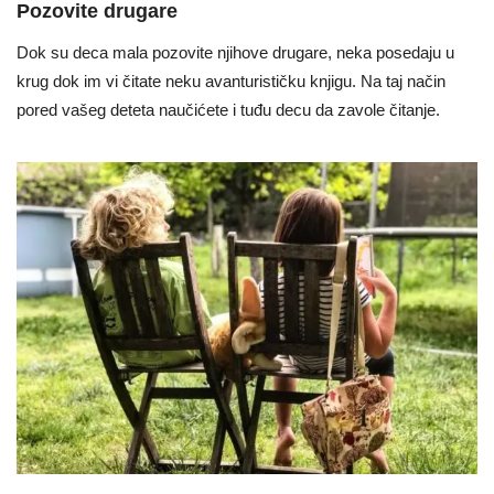
Pozovite drugare
Dok su deca mala pozovite njihove drugare, neka posedaju u
krug dok im vi čitate neku avanturističku knjigu. Na taj način
pored vašeg deteta naučićete i tuđu decu da zavole čitanje.