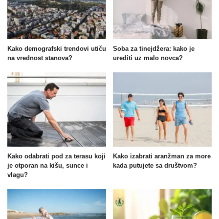
Kako demografski trendovi utiču
Soba za tinejdžera: kako je
na vrednost stanova?
urediti uz malo novca?
Kako odabrati pod za terasu koji
Kako izabrati aranžman za more
je otporan na kišu, sunce i
kada putujete sa društvom?
vlagu?