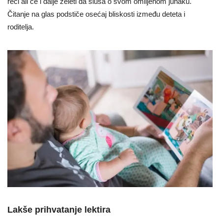
reči ali će i dalje želeti da sluša o svom omiljenom junaku.
Čitanje na glas podstiče osećaj bliskosti između deteta i
roditelja.
Lakše prihvatanje lektira