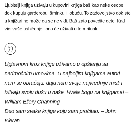
Ljubitelji knjiga uživaju u kupovini knjiga baš kao neke osobe
dok kupuju garderobu, šminku ili obuću. To zadovoljstvo dok ste
u knjižari ne može da se ne vidi. Baš zato povedite dete. Kad
vidi vaše ushićenje i ono će uživati u tom ritualu.
Uglavnom kroz knjige uživamo u opštenju sa
nadmoćnim umovima. U najboljim knjigama autori
nam se obraćaju, daju nam svoje najvrednije misli i
izlivaju svoju dušu u naše. Hvala bogu na knjigama! –
William Ellery Channing
Deo sam svake knjige koju sam pročitao. – John
Kieran