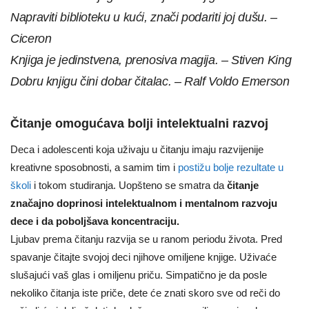
Napraviti biblioteku u kući, znači podariti joj dušu. –
Ciceron
Knjiga je jedinstvena, prenosiva magija. – Stiven King
Dobru knjigu čini dobar čitalac. – Ralf Voldo Emerson
Čitanje omogućava bolji intelektualni razvoj
Deca i adolescenti koja uživaju u čitanju imaju razvijenije
kreativne sposobnosti, a samim tim i
postižu bolje rezultate u
školi
i tokom studiranja. Uopšteno se smatra da
čitanje
značajno doprinosi intelektualnom i mentalnom razvoju
dece i da poboljšava koncentraciju.
Ljubav prema čitanju razvija se u ranom periodu života. Pred
spavanje čitajte svojoj deci njihove omiljene knjige. Uživaće
slušajući vaš glas i omiljenu priču. Simpatično je da posle
nekoliko čitanja iste priče, dete će znati skoro sve od reči do