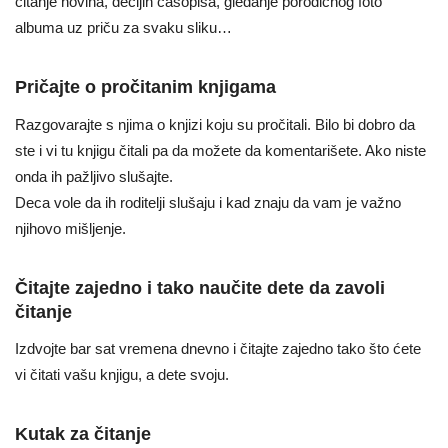
čitanje novina, dečijih časopisa, gledanje porodičnog foto
albuma uz priču za svaku sliku…
Pričajte o pročitanim knjigama
Razgovarajte s njima o knjizi koju su pročitali. Bilo bi dobro da
ste i vi tu knjigu čitali pa da možete da komentarišete. Ako niste
onda ih pažljivo slušajte.
Deca vole da ih roditelji slušaju i kad znaju da vam je važno
njihovo mišljenje.
Čitajte zajedno i tako naučite dete da zavoli
čitanje
Izdvojte bar sat vremena dnevno i čitajte zajedno tako što ćete
vi čitati vašu knjigu, a dete svoju.
Kutak za čitanje