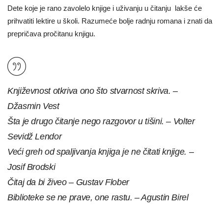
Dete koje je rano zavolelo knjige i uživanju u čitanju lakše će
prihvatiti lektire u školi. Razumeće bolje radnju romana i znati da
prepričava pročitanu knjigu.
Književnost otkriva ono što stvarnost skriva. –
Džasmin Vest
Šta je drugo čitanje nego razgovor u tišini. – Volter
Sevidž Lendor
Veći greh od spaljivanja knjiga je ne čitati knjige. –
Josif Brodski
Čitaj da bi živeo – Gustav Flober
Biblioteke se ne prave, one rastu. – Agustin Birel