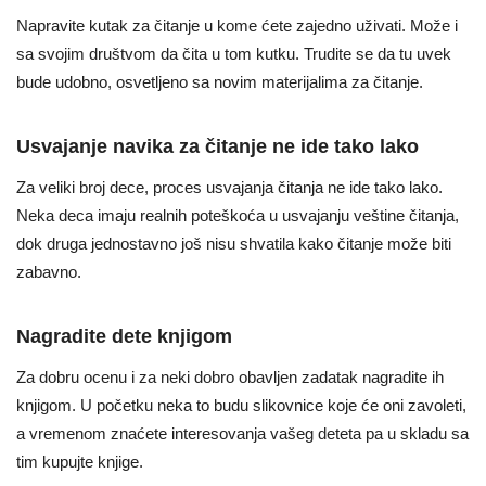
Napravite kutak za čitanje u kome ćete zajedno uživati. Može i
sa svojim društvom da čita u tom kutku. Trudite se da tu uvek
bude udobno, osvetljeno sa novim materijalima za čitanje.
Usvajanje navika za čitanje ne ide tako lako
Za veliki broj dece, proces usvajanja čitanja ne ide tako lako.
Neka deca imaju realnih poteškoća u usvajanju veštine čitanja,
dok druga jednostavno još nisu shvatila kako čitanje može biti
zabavno.
Nagradite dete knjigom
Za dobru ocenu i za neki dobro obavljen zadatak nagradite ih
knjigom. U početku neka to budu slikovnice koje će oni zavoleti,
a vremenom znaćete interesovanja vašeg deteta pa u skladu sa
tim kupujte knjige.