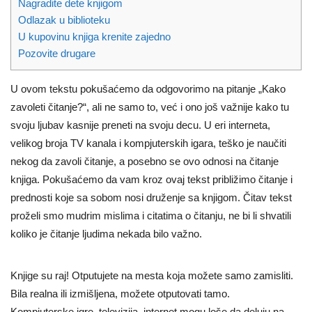
Nagradite dete knjigom
Odlazak u biblioteku
U kupovinu knjiga krenite zajedno
Pozovite drugare
U ovom tekstu pokušaćemo da odgovorimo na pitanje „Kako
zavoleti čitanje?“, ali ne samo to, već i ono još važnije kako tu
svoju ljubav kasnije preneti na svoju decu. U eri interneta,
velikog broja TV kanala i kompjuterskih igara, teško je naučiti
nekog da zavoli čitanje, a posebno se ovo odnosi na čitanje
knjiga. Pokušaćemo da vam kroz ovaj tekst približimo čitanje i
prednosti koje sa sobom nosi druženje sa knjigom. Čitav tekst
proželi smo mudrim mislima i citatima o čitanju, ne bi li shvatili
koliko je čitanje ljudima nekada bilo važno.
Knjige su raj! Otputujete na mesta koja možete samo zamisliti.
Bila realna ili izmišljena, možete otputovati tamo.
Kompjuterske igre, televizija, internet mogu loše da deluju na