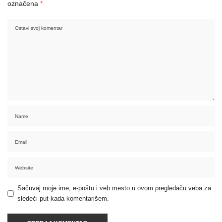
označena
*
Sačuvaj moje ime, e-poštu i veb mesto u ovom pregledaču veba za
sledeći put kada komentarišem.