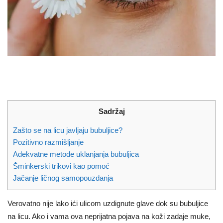
Sadržaj
Zašto se na licu javljaju bubuljice?
Pozitivno razmišljanje
Adekvatne metode uklanjanja bubuljica
Šminkerski trikovi kao pomoć
Jačanje ličnog samopouzdanja
Verovatno nije lako ići ulicom uzdignute glave dok su bubuljice
na licu. Ako i vama ova neprijatna pojava na koži zadaje muke,