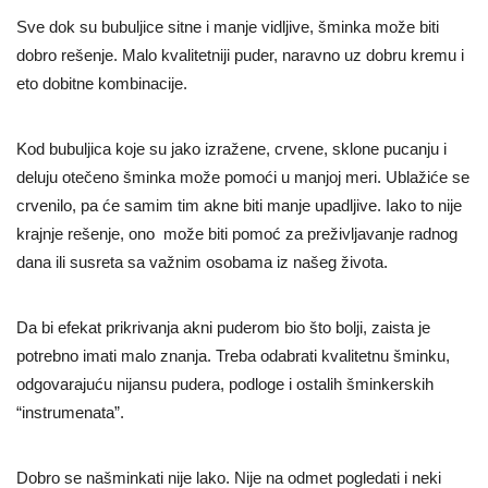
Sve dok su bubuljice sitne i manje vidljive, šminka može biti
dobro rešenje. Malo kvalitetniji puder, naravno uz dobru kremu i
eto dobitne kombinacije.
Kod bubuljica koje su jako izražene, crvene, sklone pucanju i
deluju otečeno šminka može pomoći u manjoj meri. Ublažiće se
crvenilo, pa će samim tim akne biti manje upadljive. Iako to nije
krajnje rešenje, ono može biti pomoć za preživljavanje radnog
dana ili susreta sa važnim osobama iz našeg života.
Da bi efekat prikrivanja akni puderom bio što bolji, zaista je
potrebno imati malo znanja. Treba odabrati kvalitetnu šminku,
odgovarajuću nijansu pudera, podloge i ostalih šminkerskih
“instrumenata”.
Dobro se našminkati nije lako. Nije na odmet pogledati i neki