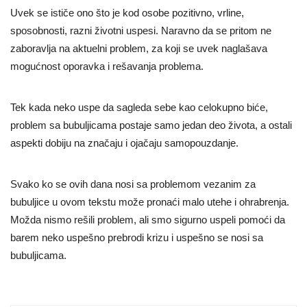
Uvek se ističe ono što je kod osobe pozitivno, vrline,
sposobnosti, razni životni uspesi. Naravno da se pritom ne
zaboravlja na aktuelni problem, za koji se uvek naglašava
mogućnost oporavka i rešavanja problema.
Tek kada neko uspe da sagleda sebe kao celokupno biće,
problem sa bubuljicama postaje samo jedan deo života, a ostali
aspekti dobiju na značaju i ojačaju samopouzdanje.
Svako ko se ovih dana nosi sa problemom vezanim za
bubuljice u ovom tekstu može pronaći malo utehe i ohrabrenja.
Možda nismo rešili problem, ali smo sigurno uspeli pomoći da
barem neko uspešno prebrodi krizu i uspešno se nosi sa
bubuljicama.