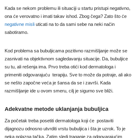
Kada se nekom problemu ili situaciji u startu pristupi negativno,
ona će verovatno i imati takav ishod. Zbog čega? Zato što će
negativne misli
uticati na to da sami sebe na neki način
sabotiramo.
Kod problema sa bubuljicama pozitivno razmišljanje može se
zasnivati na objektivnom sagledavanju situacije. Da, bubuljice
su tu, ali rešenja ima. Prvo treba otići kod dermatologa i
primeniti odgovarajuću terapiju. Sve to može da potraje, ali ako
se nešto započne veća je šansa da se i završi. Kada
razmišljanje ide u ovom smeru, cilj je sigurno sve bliži.
Adekvatne metode uklanjanja bubuljica
Za početak treba posetiti dermatologa koji će postaviti
dijagnozu odnosno utvrditi vrstu bubuljica i šta je uzrok. To je
neka polazna tačka. Zatim sledi traganje za odgovarajućim