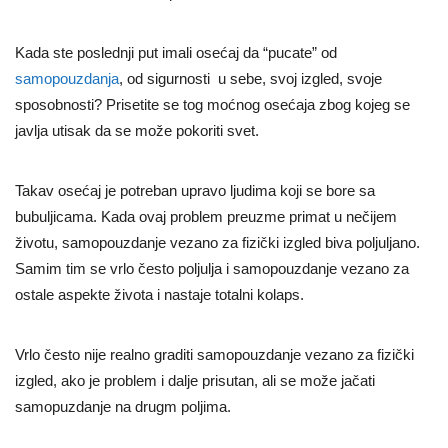
Kada ste poslednji put imali osećaj da “pucate” od
samopouzdanja
, od sigurnosti u sebe, svoj izgled, svoje
sposobnosti? Prisetite se tog moćnog osećaja zbog kojeg se
javlja utisak da se može pokoriti svet.
Takav osećaj je potreban upravo ljudima koji se bore sa
bubuljicama. Kada ovaj problem preuzme primat u nečijem
životu, samopouzdanje vezano za fizički izgled biva poljuljano.
Samim tim se vrlo često poljulja i samopouzdanje vezano za
ostale aspekte života i nastaje totalni kolaps.
Vrlo često nije realno graditi samopouzdanje vezano za fizički
izgled, ako je problem i dalje prisutan, ali se može jačati
samopuzdanje na drugm poljima.