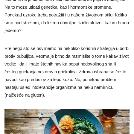
Na to može uticati genetika, kao i hormonske promene.
Ponekad uzroke treba potražiti i u našem životnom stilu. Koliko
smo pod stresom, da li smo dovoljno fizički aktivni, kakvu hranu
jedemo?
Pre nego što se osvrnemo na nekoliko korisnih strategija u borbi
protiv bubuljica, veoma je bitno da razmislite o tome kakav život
vodite i da li imate štetnih navika poput nedovoljnog sna ili
čestog grickanja nezdravih grickalica. Zdrava ishrana se često
navodi kao preduslov za lepu kožu. No, ponekad problemi
nastaju usled intolerancije organizma na neku namirnicu
(najčešće na gluten).