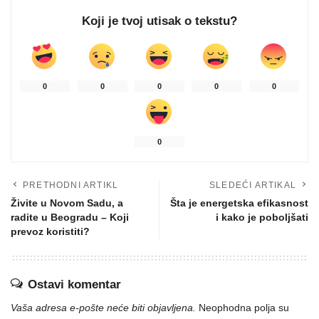
Koji je tvoj utisak o tekstu?
0
0
0
0
0
0
PRETHODNI ARTIKL
SLEDEĆI ARTIKAL
Živite u Novom Sadu, a
Šta je energetska efikasnost
radite u Beogradu – Koji
i kako je poboljšati
prevoz koristiti?
Ostavi komentar
Vaša adresa e-pošte neće biti objavljena.
Neophodna polja su