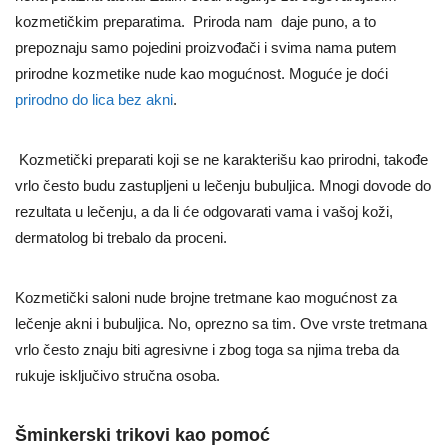
kozmetičkim preparatima. Priroda nam daje puno, a to
prepoznaju samo pojedini proizvođači i svima nama putem
prirodne kozmetike nude kao mogućnost. Moguće je doći
prirodno do lica bez akni
.
Kozmetički preparati koji se ne karakterišu kao prirodni, takođe
vrlo često budu zastupljeni u lečenju bubuljica. Mnogi dovode do
rezultata u lečenju, a da li će odgovarati vama i vašoj koži,
dermatolog bi trebalo da proceni.
Kozmetički saloni nude brojne tretmane kao mogućnost za
lečenje akni i bubuljica. No, oprezno sa tim. Ove vrste tretmana
vrlo često znaju biti agresivne i zbog toga sa njima treba da
rukuje isključivo stručna osoba.
Šminkerski trikovi kao pomoć