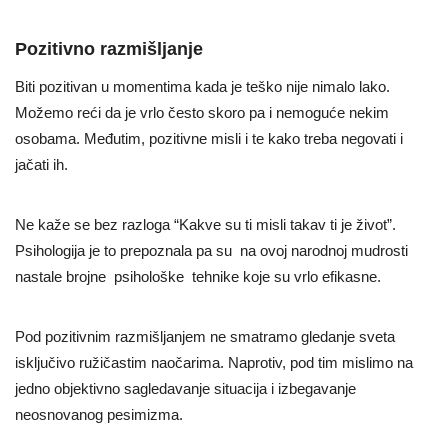
Pozitivno razmišljanje
Biti pozitivan u momentima kada je teško nije nimalo lako.
Možemo reći da je vrlo često skoro pa i nemoguće nekim
osobama. Međutim, pozitivne misli i te kako treba negovati i
jačati ih.
Ne kaže se bez razloga “Kakve su ti misli takav ti je život”.
Psihologija je to prepoznala pa su na ovoj narodnoj mudrosti
nastale brojne psihološke tehnike koje su vrlo efikasne.
Pod pozitivnim razmišljanjem ne smatramo gledanje sveta
isključivo ružičastim naočarima. Naprotiv, pod tim mislimo na
jedno objektivno sagledavanje situacija i izbegavanje
neosnovanog pesimizma.