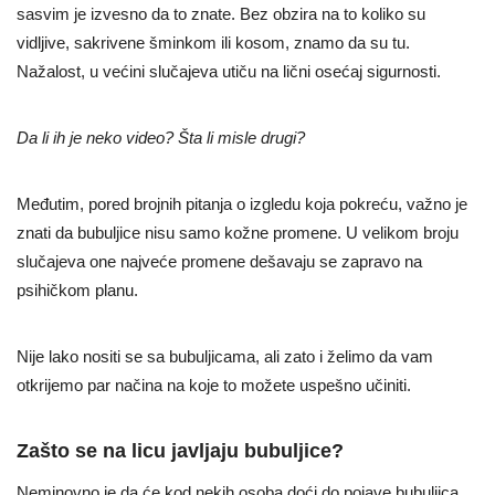
sasvim je izvesno da to znate. Bez obzira na to koliko su
vidljive, sakrivene šminkom ili kosom, znamo da su tu.
Nažalost, u većini slučajeva utiču na lični osećaj sigurnosti.
Da li ih je neko video? Šta li misle drugi?
Međutim, pored brojnih pitanja o izgledu koja pokreću, važno je
znati da bubuljice nisu samo kožne promene. U velikom broju
slučajeva one najveće promene dešavaju se zapravo na
psihičkom planu.
Nije lako nositi se sa bubuljicama, ali zato i želimo da vam
otkrijemo par načina na koje to možete uspešno učiniti.
Zašto se na licu javljaju bubuljice?
Neminovno je da će kod nekih osoba doći do pojave bubuljica.