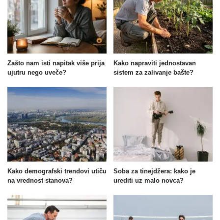
Zašto nam isti napitak više prija
Kako napraviti jednostavan
ujutru nego uveče?
sistem za zalivanje bašte?
Kako demografski trendovi utiču
Soba za tinejdžera: kako je
na vrednost stanova?
urediti uz malo novca?