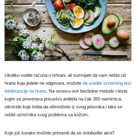
Ukoliko vodite računa o ishrani, ali sumnjate da vam nešto od
hrane koju jedete ne odgovara, možete
da uradite screening test
intolerancije na hranu
. Na osnovu ove bezbolne metode i testa
kojim se proverava prisustvo antitela na čak 350 namirnica,
otkrićete koje treba da eliminišete iz svog jelovnika i tako se
rešite uzročnika svog problema sa kožom.
Koje još korake možete primeniti da se oslobodite akni?