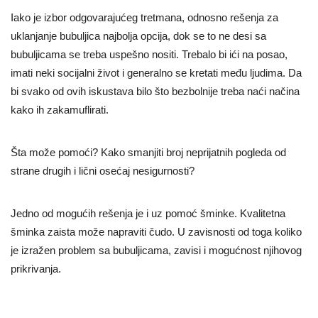
Iako je izbor odgovarajućeg tretmana, odnosno rešenja za
uklanjanje bubuljica najbolja opcija, dok se to ne desi sa
bubuljicama se treba uspešno nositi. Trebalo bi ići na posao,
imati neki socijalni život i generalno se kretati među ljudima. Da
bi svako od ovih iskustava bilo što bezbolnije treba naći načina
kako ih zakamuflirati.
Šta može pomoći? Kako smanjiti broj neprijatnih pogleda od
strane drugih i lični osećaj nesigurnosti?
Jedno od mogućih rešenja je i uz pomoć šminke. Kvalitetna
šminka zaista može napraviti čudo. U zavisnosti od toga koliko
je izražen problem sa bubuljicama, zavisi i mogućnost njihovog
prikrivanja.