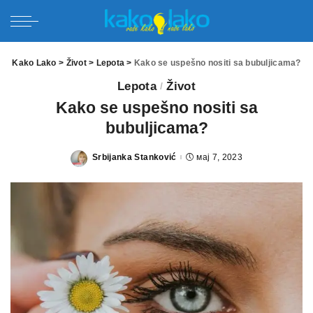
Kako Lako
>
Život
>
Lepota
>
Kako se uspešno nositi sa bubuljicama?
Lepota
Život
Kako se uspešno nositi sa
bubuljicama?
Srbijanka Stanković
мај 7, 2023
Posted
by