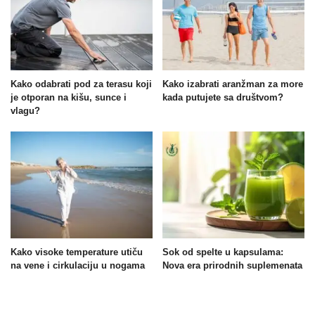
Kako odabrati pod za terasu koji
Kako izabrati aranžman za more
je otporan na kišu, sunce i
kada putujete sa društvom?
vlagu?
Kako visoke temperature utiču
Sok od spelte u kapsulama:
na vene i cirkulaciju u nogama
Nova era prirodnih suplemenata