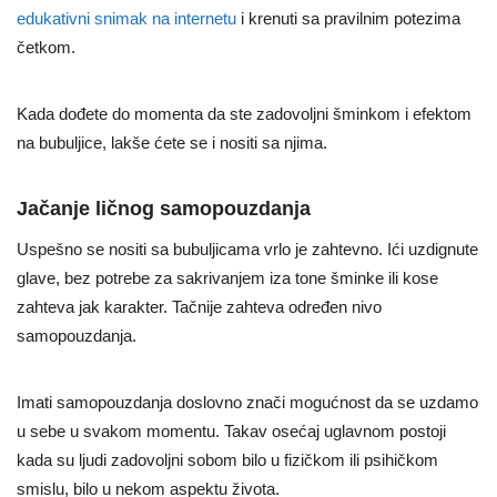
edukativni snimak na internetu
i krenuti sa pravilnim potezima
četkom.
Kada dođete do momenta da ste zadovoljni šminkom i efektom
na bubuljice, lakše ćete se i nositi sa njima.
Jačanje ličnog samopouzdanja
Uspešno se nositi sa bubuljicama vrlo je zahtevno. Ići uzdignute
glave, bez potrebe za sakrivanjem iza tone šminke ili kose
zahteva jak karakter. Tačnije zahteva određen nivo
samopouzdanja.
Imati samopouzdanja doslovno znači mogućnost da se uzdamo
u sebe u svakom momentu. Takav osećaj uglavnom postoji
kada su ljudi zadovoljni sobom bilo u fizičkom ili psihičkom
smislu, bilo u nekom aspektu života.