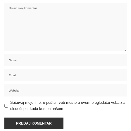
Sačuvaj moje ime, e-poštu i veb mesto u ovom pregledaču veba za
sledeći put kada komentarišem.