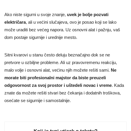
Ako niste sigurni u svoje znanje,
uvek je bolje pozvati
električara
, ali u većini slučajeva, ovo je posao koji se lako
može uraditi bez većeg napora. Uz osnovni alat i pažnju, vaš
dom postaje sigurnije i urednije mesto.
Sitni kvarovi u stanu često deluju beznačajno dok se ne
pretvore u ozbiljne probleme. Ali uz pravovremenu reakciju,
malo volje i osnovni alat, većinu njih možete rešiti sami.
Ne
morate biti profesionalni majstor da biste preuzeli
odgovornost za svoj prostor i uštedeli novac i vreme
. Kada
znate da možete rešiti stvari bez čekanja i dodatnih troškova,
osećate se sigurnije i samostalnije.