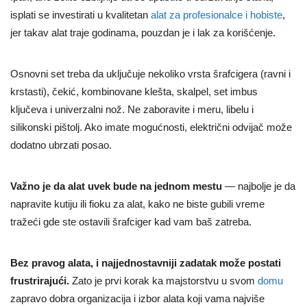
isplati se investirati u kvalitetan
alat za profesionalce i hobiste
,
jer takav alat traje godinama, pouzdan je i lak za korišćenje.
Osnovni set treba da uključuje nekoliko vrsta šrafcigera (ravni i
krstasti), čekić, kombinovane klešta, skalpel, set imbus
ključeva i univerzalni nož. Ne zaboravite i meru, libelu i
silikonski pištolj. Ako imate mogućnosti, električni odvijač može
dodatno ubrzati posao.
Važno je da alat uvek bude na jednom mestu
— najbolje je da
napravite kutiju ili fioku za alat, kako ne biste gubili vreme
tražeći gde ste ostavili šrafciger kad vam baš zatreba.
Bez pravog alata, i najjednostavniji zadatak može postati
frustrirajući.
Zato je prvi korak ka majstorstvu u svom
domu
zapravo dobra organizacija i izbor alata koji vama najviše