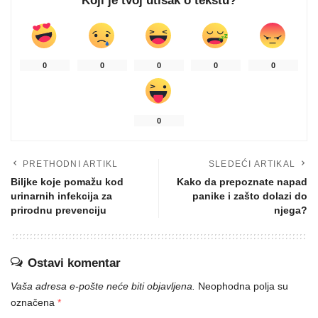
Koji je tvoj utisak o tekstu?
0
0
0
0
0
0
PRETHODNI ARTIKL
SLEDEĆI ARTIKAL
Biljke koje pomažu kod
Kako da prepoznate napad
urinarnih infekcija za
panike i zašto dolazi do
prirodnu prevenciju
njega?
Ostavi komentar
Vaša adresa e-pošte neće biti objavljena.
Neophodna polja su
označena
*