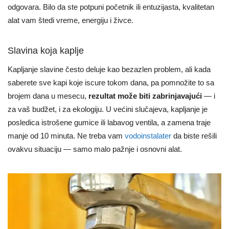
odgovara. Bilo da ste potpuni početnik ili entuzijasta, kvalitetan
alat vam štedi vreme, energiju i živce.
Slavina koja kaplje
Kapljanje slavine često deluje kao bezazlen problem, ali kada
saberete sve kapi koje iscure tokom dana, pa pomnožite to sa
brojem dana u mesecu,
rezultat može biti zabrinjavajući
— i
za vaš budžet, i za ekologiju. U većini slučajeva, kapljanje je
posledica istrošene gumice ili labavog ventila, a zamena traje
manje od 10 minuta. Ne treba vam
vodoinstalater
da biste rešili
ovakvu situaciju — samo malo pažnje i osnovni alat.