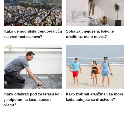
Kako demografski trendovi utiču
Soba za tinejdžera: kako je
na vrednost stanova?
urediti uz malo novca?
Kako odabrati pod za terasu koji
Kako izabrati aranžman za more
je otporan na kišu, sunce i
kada putujete sa društvom?
vlagu?