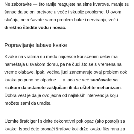
Ne zaboravite — što ranije reagujete na sitne kvarove, manje su
šanse da se oni pretvore u veće i skuplje probleme. U ovom
slučaju, ne rešavate samo problem buke i nerviranja, već i
direktno štedite vodu i novac
.
Popravljanje labave kvake
Kvake na vratima su među najčešće korišćenim delovima
nameštaja u svakom domu, pa ne čudi što se s vremena na
vreme olabave. Ipak, većina ljudi zanemaruje ovaj problem dok
kvaka potpuno ne otpadne — a tada se već
suočavate sa
rizikom da ostanete zaključani ili da oštetite mehanizam
.
Dobra vest je da je ovo jedna od najlakših intervencija koju
možete sami da uradite.
Uzmite šrafciger i skinite dekorativni poklopac (ako postoji) sa
kvake. Ispod ćete pronaći šrafove koji drže kvaku fiksiranu za