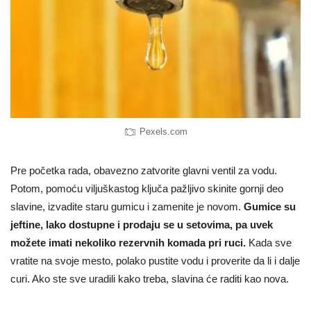
Pexels.com
Pre početka rada, obavezno zatvorite glavni ventil za vodu.
Potom, pomoću viljuškastog ključa pažljivo skinite gornji deo
slavine, izvadite staru gumicu i zamenite je novom.
Gumice su
jeftine, lako dostupne i prodaju se u setovima, pa uvek
možete imati nekoliko rezervnih komada pri ruci.
Kada sve
vratite na svoje mesto, polako pustite vodu i proverite da li i dalje
curi. Ako ste sve uradili kako treba, slavina će raditi kao nova.