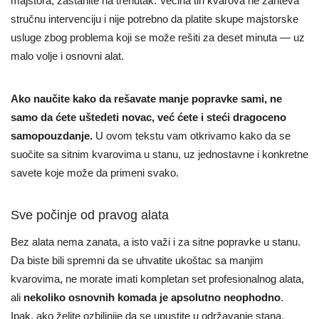
majstora, zastanite na trenutak. Većina tih kvarova ne zahteva
stručnu intervenciju i nije potrebno da platite skupe majstorske
usluge zbog problema koji se može rešiti za deset minuta — uz
malo volje i osnovni alat.
Ako naučite kako da rešavate manje popravke sami, ne
samo da ćete uštedeti novac, već ćete i steći dragoceno
samopouzdanje.
U ovom tekstu vam otkrivamo kako da se
suočite sa sitnim kvarovima u stanu, uz jednostavne i konkretne
savete koje može da primeni svako.
Sve počinje od pravog alata
Bez alata nema zanata, a isto važi i za sitne popravke u stanu.
Da biste bili spremni da se uhvatite ukoštac sa manjim
kvarovima, ne morate imati kompletan set profesionalnog alata,
ali
nekoliko osnovnih komada je apsolutno neophodno
.
Ipak, ako želite ozbiljnije da se upustite u održavanje stana,