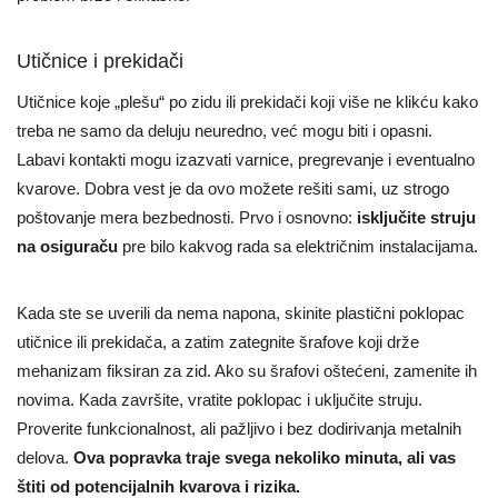
Utičnice i prekidači
Utičnice koje „plešu“ po zidu ili prekidači koji više ne klikću kako
treba ne samo da deluju neuredno, već mogu biti i opasni.
Labavi kontakti mogu izazvati varnice, pregrevanje i eventualno
kvarove. Dobra vest je da ovo možete rešiti sami, uz strogo
poštovanje mera bezbednosti. Prvo i osnovno:
isključite struju
na osiguraču
pre bilo kakvog rada sa električnim instalacijama.
Kada ste se uverili da nema napona, skinite plastični poklopac
utičnice ili prekidača, a zatim zategnite šrafove koji drže
mehanizam fiksiran za zid. Ako su šrafovi oštećeni, zamenite ih
novima. Kada završite, vratite poklopac i uključite struju.
Proverite funkcionalnost, ali pažljivo i bez dodirivanja metalnih
delova.
Ova popravka traje svega nekoliko minuta, ali vas
štiti od potencijalnih kvarova i rizika.