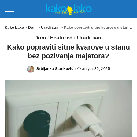
Kako Lako
>
Dom
>
Uradi sam
>
Kako popraviti sitne kvarove u stanu bez pozivanja majstora?
Dom
Featured
Uradi sam
Kako popraviti sitne kvarove u stanu
bez pozivanja majstora?
Srbijanka Stanković
август 30, 2025
Posted
by