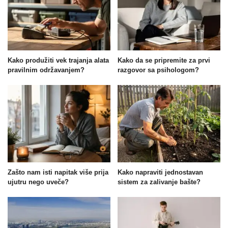
Kako produžiti vek trajanja alata
Kako da se pripremite za prvi
pravilnim održavanjem?
razgovor sa psihologom?
Zašto nam isti napitak više prija
Kako napraviti jednostavan
ujutru nego uveče?
sistem za zalivanje bašte?