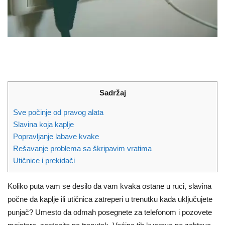
Sadržaj
Sve počinje od pravog alata
Slavina koja kaplje
Popravljanje labave kvake
Rešavanje problema sa škripavim vratima
Utičnice i prekidači
Koliko puta vam se desilo da vam kvaka ostane u ruci, slavina
počne da kaplje ili utičnica zatreperi u trenutku kada uključujete
punjač? Umesto da odmah posegnete za telefonom i pozovete