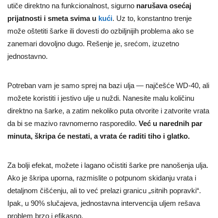
utiče direktno na funkcionalnost, sigurno
narušava osećaj
prijatnosti i smeta svima u
kući
. Uz to, konstantno trenje
može oštetiti šarke ili dovesti do ozbiljnijih problema ako se
zanemari dovoljno dugo. Rešenje je, srećom, izuzetno
jednostavno.
Potreban vam je samo sprej na bazi ulja — najčešće WD-40, ali
možete koristiti i jestivo ulje u nuždi. Nanesite malu količinu
direktno na šarke, a zatim nekoliko puta otvorite i zatvorite vrata
da bi se mazivo ravnomerno rasporedilo.
Već u narednih par
minuta, škripa će nestati, a vrata će raditi tiho i glatko.
Za bolji efekat, možete i lagano očistiti šarke pre nanošenja ulja.
Ako je škripa uporna, razmislite o potpunom skidanju vrata i
detaljnom čišćenju, ali to već prelazi granicu „sitnih popravki“.
Ipak, u 90% slučajeva, jednostavna intervencija uljem rešava
problem brzo i efikasno.