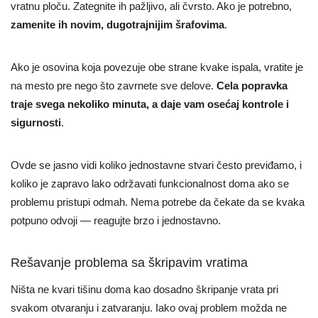
vratnu ploču. Zategnite ih pažljivo, ali čvrsto. Ako je potrebno,
zamenite ih novim, dugotrajnijim šrafovima
.
Ako je osovina koja povezuje obe strane kvake ispala, vratite je
na mesto pre nego što zavrnete sve delove.
Cela popravka
traje svega nekoliko minuta, a daje vam osećaj kontrole i
sigurnosti
.
Ovde se jasno vidi koliko jednostavne stvari često previđamo, i
koliko je zapravo lako održavati funkcionalnost doma ako se
problemu pristupi odmah. Nema potrebe da čekate da se kvaka
potpuno odvoji — reagujte brzo i jednostavno.
Rešavanje problema sa škripavim vratima
Ništa ne kvari tišinu doma kao dosadno škripanje vrata pri
svakom otvaranju i zatvaranju. Iako ovaj problem možda ne