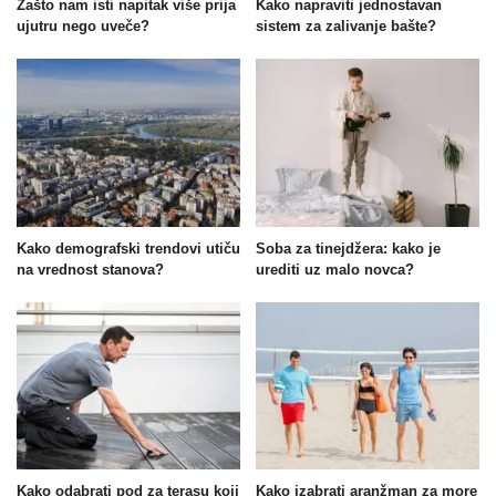
Zašto nam isti napitak više prija
Kako napraviti jednostavan
ujutru nego uveče?
sistem za zalivanje bašte?
Kako demografski trendovi utiču
Soba za tinejdžera: kako je
na vrednost stanova?
urediti uz malo novca?
Kako odabrati pod za terasu koji
Kako izabrati aranžman za more