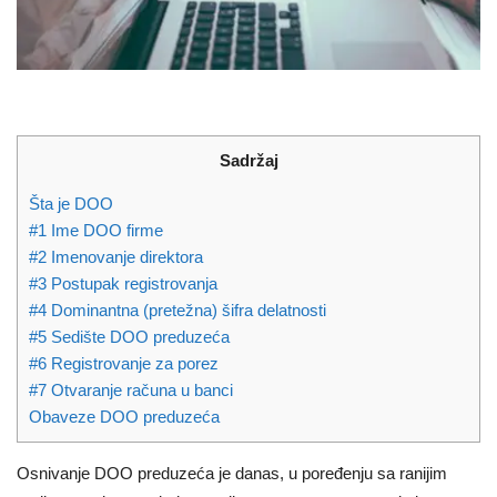
Sadržaj
Šta je DOO
#1 Ime DOO firme
#2 Imenovanje direktora
#3 Postupak registrovanja
#4 Dominantna (pretežna) šifra delatnosti
#5 Sedište DOO preduzeća
#6 Registrovanje za porez
#7 Otvaranje računa u banci
Obaveze DOO preduzeća
Osnivanje DOO preduzeća je danas, u poređenju sa ranijim