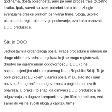
godinama, dosta pojednostavljeno pa sam proces traje izuzetno
kratko. Ipak, saveti su uvek potrebni kako bi se izbegle
eventualne greške prilikom osnivanja firme. Stoga, ukoliko
planirate da registrujete svoje poslovanje, evo kako osnovati
DOO preduzeće.
Šta je DOO
Jednostavnija organizacija posla i kraće procedure u odnosu na
druge oblike privrednih subjekata koji se mogu registrovati,
društvo sa ograničenom odgovornošću (DOO) čine
najzastupljenijijim oblikom pravnog lica u Republici Srbiji. To je
oblik preduzeća u kojem vlasnici posla imaju, kao što i sam
naziv kaže, ograničenu odgovornost u pogledu poslovnih
obaveza. U praksi, to znači da osnivači DOO preduzeća ne
odgovaraju za dugove kompanije svojim ličnim imetkom, već
samo do visine svojih uloga u kapitalu firme.