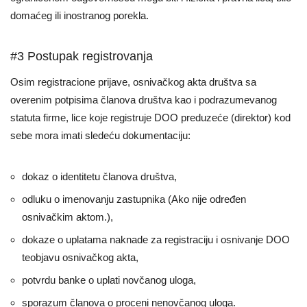
domaćeg ili inostranog porekla.
#3 Postupak registrovanja
Osim registracione prijave, osnivačkog akta društva sa
overenim potpisima članova društva kao i podrazumevanog
statuta firme, lice koje registruje DOO preduzeće (direktor) kod
sebe mora imati sledeću dokumentaciju:
dokaz o identitetu članova društva,
odluku o imenovanju zastupnika (Ako nije određen
osnivačkim aktom.),
dokaze o uplatama naknade za registraciju i osnivanje DOO
teobjavu osnivačkog akta,
potvrdu banke o uplati novčanog uloga,
sporazum članova o proceni nenovčanog uloga.