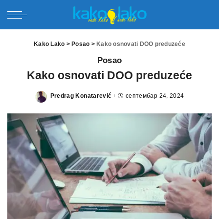
Kako Lako
>
Posao
>
Kako osnovati DOO preduzeće
Posao
Kako osnovati DOO preduzeće
Predrag Konatarević
септембар 24, 2024
Posted
by