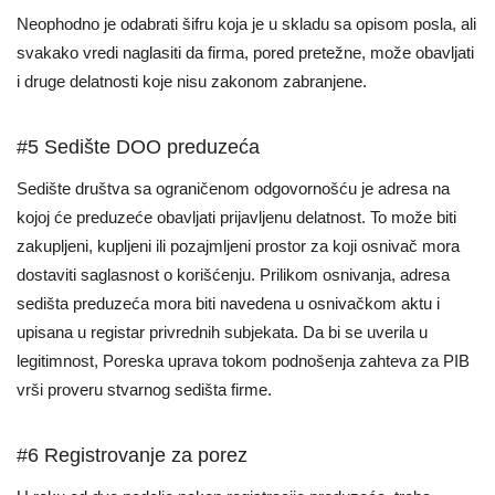
Neophodno je odabrati šifru koja je u skladu sa opisom posla, ali
svakako vredi naglasiti da firma, pored pretežne, može obavljati
i druge delatnosti koje nisu zakonom zabranjene.
#5 Sedište DOO preduzeća
Sedište društva sa ograničenom odgovornošću je adresa na
kojoj će preduzeće obavljati prijavljenu delatnost. To može biti
zakupljeni, kupljeni ili pozajmljeni prostor za koji osnivač mora
dostaviti saglasnost o korišćenju. Prilikom osnivanja, adresa
sedišta preduzeća mora biti navedena u osnivačkom aktu i
upisana u registar privrednih subjekata. Da bi se uverila u
legitimnost, Poreska uprava tokom podnošenja zahteva za PIB
vrši proveru stvarnog sedišta firme.
#6 Registrovanje za porez