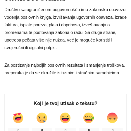
Društvo sa ograničenom odgovornošću ima zakonsku obavezu
vođenja poslovnih knjiga, izvršavanja ugovornih obaveza, izrade
faktura, isplate poreza, plata i doprinosa, izveštavanja o
promenama te poštovanja zakona o radu. Sa druge strane,
upotreba pečata više nije nužda, već je moguće koristiti i
svojeručni ili digitalni potpis.
Za postizanje najboljih poslovnih rezultata i smanjenje troškova,
preporuka je da se okružite iskusnim i stručnim saradnicima.
Koji je tvoj utisak o tekstu?
0
0
0
0
0