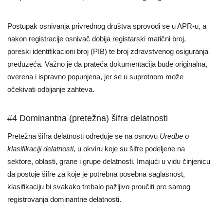
Postupak osnivanja privrednog društva sprovodi se u APR-u, a
nakon registracije osnivač dobija registarski matični broj,
poreski identifikacioni broj (PIB) te broj zdravstvenog osiguranja
preduzeća. Važno je da prateća dokumentacija bude originalna,
overena i ispravno popunjena, jer se u suprotnom može
očekivati odbijanje zahteva.
#4 Dominantna (pretežna) šifra delatnosti
Pretežna šifra delatnosti određuje se na osnovu
Uredbe o
klasifikaciji delatnosti
, u okviru koje su šifre podeljene na
sektore, oblasti, grane i grupe delatnosti. Imajući u vidu činjenicu
da postoje šifre za koje je potrebna posebna saglasnost,
klasifikaciju bi svakako trebalo pažljivo proučiti pre samog
registrovanja dominantne delatnosti.