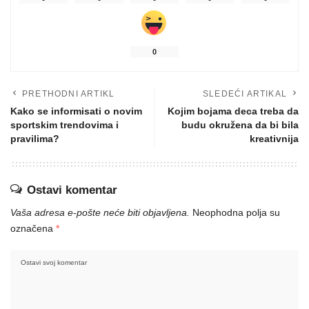
0
PRETHODNI ARTIKL
SLEDEĆI ARTIKAL
Kako se informisati o novim
Kojim bojama deca treba da
sportskim trendovima i
budu okružena da bi bila
pravilima?
kreativnija
Ostavi komentar
Vaša adresa e-pošte neće biti objavljena.
Neophodna polja su
označena
*