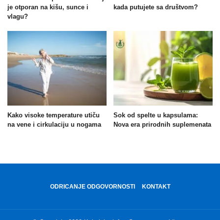
je otporan na kišu, sunce i
kada putujete sa društvom?
vlagu?
Kako visoke temperature utiču
Sok od spelte u kapsulama:
na vene i cirkulaciju u nogama
Nova era prirodnih suplemenata
ODRICANJE ODGOVORNOSTI
KONTAKT