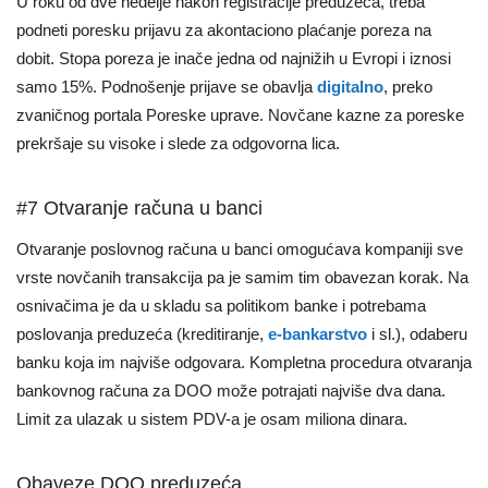
U roku od dve nedelje nakon registracije preduzeća, treba
podneti poresku prijavu za akontaciono plaćanje poreza na
dobit. Stopa poreza je inače jedna od najnižih u Evropi i iznosi
samo 15%. Podnošenje prijave se obavlja
digitalno
, preko
zvaničnog portala Poreske uprave. Novčane kazne za poreske
prekršaje su visoke i slede za odgovorna lica.
#7 Otvaranje računa u banci
Otvaranje poslovnog računa u banci omogućava kompaniji sve
vrste novčanih transakcija pa je samim tim obavezan korak. Na
osnivačima je da u skladu sa politikom banke i potrebama
poslovanja preduzeća (kreditiranje,
e-bankarstvo
i sl.), odaberu
banku koja im najviše odgovara. Kompletna procedura otvaranja
bankovnog računa za DOO može potrajati najviše dva dana.
Limit za ulazak u sistem PDV-a je osam miliona dinara.
Obaveze DOO preduzeća