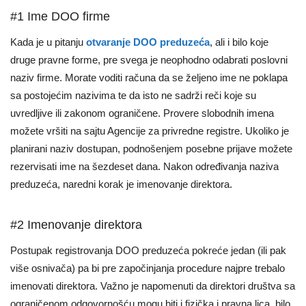
#1 Ime DOO firme
Kada je u pitanju
otvaranje DOO preduzeća
, ali i bilo koje
druge pravne forme, pre svega je neophodno odabrati poslovni
naziv firme. Morate voditi računa da se željeno ime ne poklapa
sa postojećim nazivima te da isto ne sadrži reči koje su
uvredljive ili zakonom ograničene. Provere slobodnih imena
možete vršiti na sajtu Agencije za privredne registre. Ukoliko je
planirani naziv dostupan, podnošenjem posebne prijave možete
rezervisati ime na šezdeset dana. Nakon određivanja naziva
preduzeća, naredni korak je imenovanje direktora.
#2 Imenovanje direktora
Postupak registrovanja DOO preduzeća pokreće jedan (ili pak
više osnivača) pa bi pre započinjanja procedure najpre trebalo
imenovati direktora. Važno je napomenuti da direktori društva sa
ograničenom odgovornošću mogu biti i fizička i pravna lica, bilo