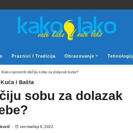
o
Praznici I Tradicija
Obrazovanje
Tehnologij
>
Kako opremiti dečiju sobu za dolazak bebe?
Kuća i Bašta
čiju sobu za dolazak
ebe?
nković
септембар 9, 2022