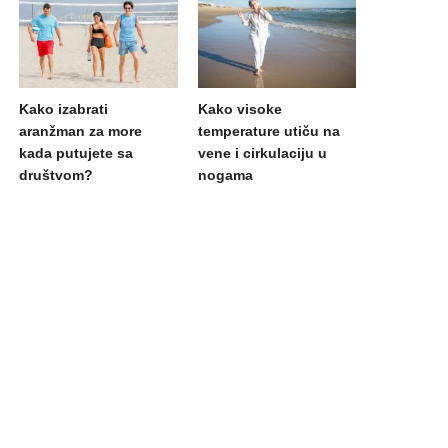
Kako izabrati
Kako visoke
aranžman za more
temperature utiču na
kada putujete sa
vene i cirkulaciju u
društvom?
nogama