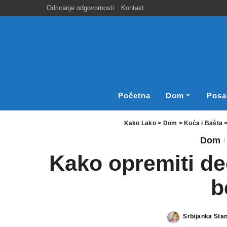
Odricanje odgovornosti
Kontakt
Početna
Dom
Posa
Kako Lako
>
Dom
>
Kuća i Bašta
Dom
Kako opremiti de
b
Srbijanka Sta
Posted
by