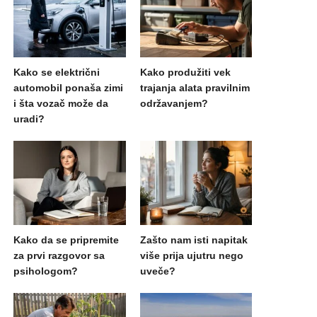
Kako se električni
Kako produžiti vek
automobil ponaša zimi
trajanja alata pravilnim
i šta vozač može da
održavanjem?
uradi?
Kako da se pripremite
Zašto nam isti napitak
za prvi razgovor sa
više prija ujutru nego
psihologom?
uveče?