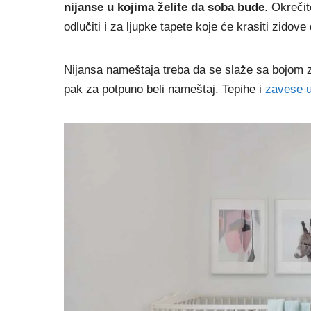
nijanse u kojima želite da soba bude
. Okreči
odlučiti i za ljupke tapete koje će krasiti zidove
Nijansa nameštaja treba da se slaže sa bojom zi
pak za potpuno beli nameštaj. Tepihe i
zavese u