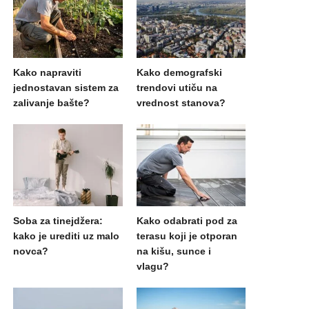
Kako napraviti
Kako demografski
jednostavan sistem za
trendovi utiču na
zalivanje bašte?
vrednost stanova?
Soba za tinejdžera:
Kako odabrati pod za
kako je urediti uz malo
terasu koji je otporan
novca?
na kišu, sunce i
vlagu?