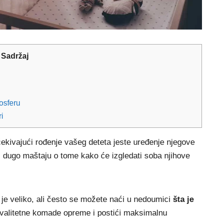
Sadržaj
osferu
i
ćekivajući rođenje vašeg deteta jeste uređenje njegove
 dugo maštaju o tome kako će izgledati soba njihove
je veliko, ali često se možete naći u nedoumici
šta je
 kvalitetne komade opreme i postići maksimalnu