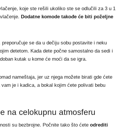
enje, koje ste rešili ukoliko ste se odlučili za 3 u 1
svlačenje.
Dodatne komode takođe će biti poželjne
 preporučuje se da u dečiju sobu postavite i neku
svojim detetom. Kada dete počne samostalno da sedi i
udoban kutak u kome će moći da se igra.
komad nameštaja, jer uz njega možete birati gde ćete
am je i kadica, a bokal kojim ćete polivati bebu
iče na celokupnu atmosferu
nosti su bezbrojne. Počnite tako što ćete
odrediti