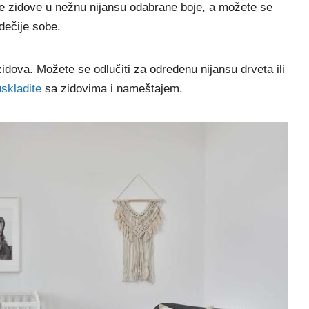
te zidove u nežnu nijansu odabrane boje, a možete se
 dečije sobe.
dova. Možete se odlučiti za određenu nijansu drveta ili
skladite
sa zidovima i nameštajem.