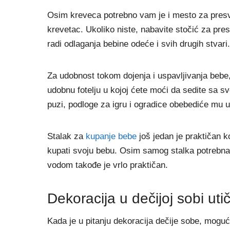
Osim kreveca potrebno vam je i mesto za presvlač
krevetac. Ukoliko niste, nabavite stočić za pre
radi odlaganja bebine odeće i svih drugih stvari.
Za udobnost tokom dojenja i uspavljivanja bebe,
udobnu fotelju u kojoj ćete moći da sedite sa 
puzi, podloge za igru i ogradice obebediće mu 
Stalak za
kupanje bebe
još jedan je praktičan 
kupati svoju bebu. Osim samog stalka potrebna v
vodom takođe je vrlo praktičan.
Dekoracija u dečijoj sobi ut
Kada je u pitanju dekoracija dečije sobe, moguć