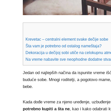
Krevetac – centralni element svake dečije sobe
Šta vam je potrebno od ostalog nameštaja?
Dekoracija u dečijoj sobi utiče na celokupnu atm
Na vreme nabavite sve neophodne dodatne stvar
Jedan od najlepših načina da ispunite vreme iš
buduće sobe. Mnogi roditelji, a pogotovo mame,
bebe.
Kada dođe vreme za njeno uređenje, uzbuđenje 
potrebno kupiti a šta ne
, kao i kako odabrati