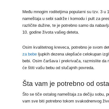
Među mnogim roditeljima popularni su tzv. 3 u 
nameštaja u sebi sadrže i komodu i pult za pre
različite dužine, te je potrebno samo da nabavlj
10. godine života vašeg deteta.
Osim kvalitetnog kreveca, potrebno je svom det
za bebe
ljupkih dezena ulepšaće celokupan izgled
bebi. Osim čaršava i prekrivača, razmislite da n
će štiti vašu bebu od slučajnih povreda.
Šta vam je potrebno od ost
Što se tiče ostalog nameštaja za dečiju sobu, pr
vam sve biti potrebno tokom svakodnenvog živ