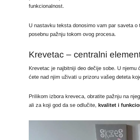
funkcionalnost.
U nastavku teksta donosimo vam par saveta o to
posebnu pažnju tokom ovog procesa.
Krevetac – centralni elemen
Krevetac je najbitniji deo dečije sobe. U njemu 
ćete nad njim uživati u prizoru vašeg deteta ko
Prilikom izbora kreveca, obratite pažnju na nje
ali za koji god da se odlučite,
kvalitet i funkc