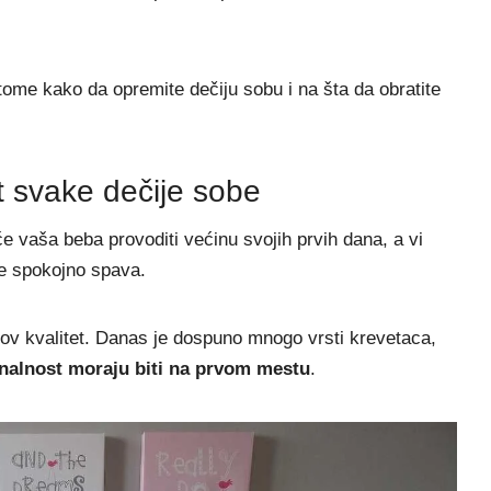
me kako da opremite dečiju sobu i na šta da obratite
t svake dečije sobe
će vaša beba provoditi većinu svojih prvih dana, a vi
je spokojno spava.
gov kvalitet. Danas je dospuno mnogo vrsti krevetaca,
ionalnost moraju biti na prvom mestu
.