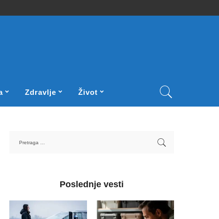
a
Zdravlje
Život
Poslednje vesti