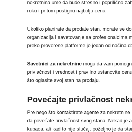
nekretnina ume da bude stresno i poprilično z
roku i pritom postignu najbolju cenu.
Ukoliko planirate da prodate stan, morate se dob
organizacija i savetovanje sa profesionalcima
preko proverene platforme je jedan od načina 
Savetnici za nekretnine
mogu da vam pomognu d
privlačnost i vrednost i pravilno ustanovite cen
što oglasite svoj stan na prodaju.
Povećajte privlačnost nek
Pre nego što kontaktirate agente za nekretnine 
da povećate privlačnost svog stana. Nekad je atr
kupaca, ali kad to nije slučaj, poželjno je da s