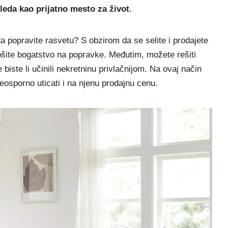
gleda kao prijatno mesto za život
.
da popravite rasvetu? S obzirom da se selite i prodajete
rošite bogatstvo na popravke. Međutim, možete rešiti
biste li učinili nekretninu privlačnijom. Na ovaj način
eosporno uticati i na njenu prodajnu cenu.