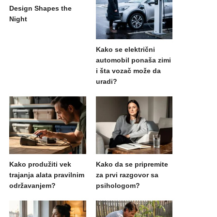
Design Shapes the
Night
Kako se električni
automobil ponaša zimi
i šta vozač može da
uradi?
Kako produžiti vek
Kako da se pripremite
trajanja alata pravilnim
za prvi razgovor sa
održavanjem?
psihologom?