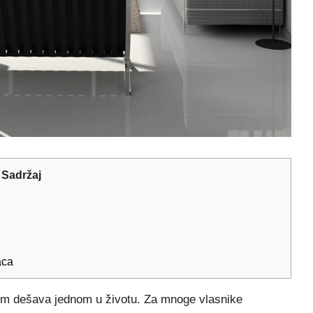
Sadržaj
aca
nom dešava jednom u životu. Za mnoge vlasnike