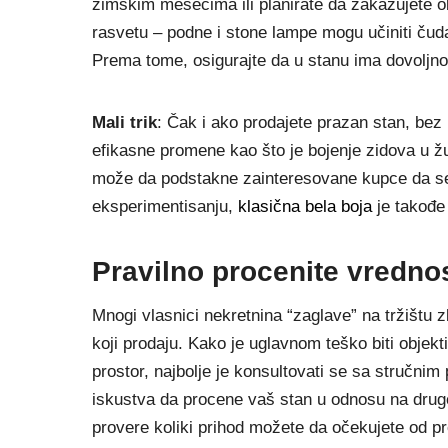
zimskim mesecima ili planirate da zakazujete o
rasvetu – podne i stone lampe mogu učiniti čuda
Prema tome, osigurajte da u stanu ima dovoljno 
Mali trik
: Čak i ako prodajete prazan stan, bez 
efikasne promene kao što je bojenje zidova u žut
može da podstakne zainteresovane kupce da se 
eksperimentisanju,
klasična bela boja
je takođe 
Pravilno procenite vredno
Mnogi vlasnici nekretnina “zaglave” na tržištu 
koji prodaju. Kako je uglavnom teško biti objek
prostor, najbolje je konsultovati se sa stručnim
iskustva da procene vaš stan u odnosu na druge
provere koliki prihod možete da očekujete od p