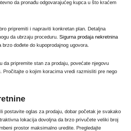
ahtevno da pronađu odgovarajućeg kupca u što kraćem
ro pripremiti i napraviti konkretan plan. Detaljna
 mogu da ubrzaju proceduru.
Sigurna prodaja nekretnina
da brzo dođete do kupoprodajnog ugovora.
a pripremite stan za prodaju, povećate njegovu
u. Pročitajte o kojim koracima vredi razmisliti pre nego
retnine
ili postavite oglas za prodaju, dobar početak je svakako
aktivna lokacija dovoljna da brzo privučete veliki broj
tambeni prostor maksimalno uredite. Pregledajte