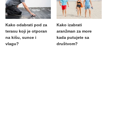
Kako odabrati pod za
Kako izabrati
terasu koji je otporan
aranžman za more
na kišu, sunce i
kada putujete sa
vlagu?
društvom?