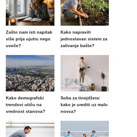
Zašto nam isti napitak
Kako napraviti
više prija ujutru nego
jednostavan sistem za
uveče?
zalivanje bašte?
Kako demografski
Soba za tinejdžera:
trendovi utiču na
kako je urediti uz malo
vrednost stanova?
novca?