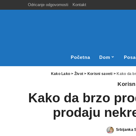
Odricanje odgovornosti
Kontakt
Početna
Dom
Posa
Kako Lako
>
Život
>
Korisni saveti
>
Kako da br
Korisn
Kako da brzo prod
prodaju nekre
Srbijanka 
Posted
by