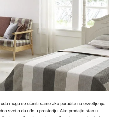
uda mogu se učiniti samo ako poradite na osvetljenju.
odno svetlo da uđe u prostoriju. Ako prodajte stan u