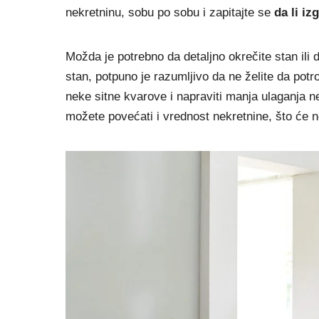
nekretninu, sobu po sobu i zapitajte se
da li iz
Možda je potrebno da detaljno okrečite stan ili 
stan, potpuno je razumljivo da ne želite da pot
neke sitne kvarove i napraviti manja ulaganja ne 
možete povećati i vrednost nekretnine, što će n