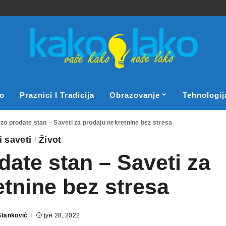
o
Praznici I Tradicija
Obrazovanje
Tehnologij
zo prodate stan – Saveti za prodaju nekretnine bez stresa
i saveti
Život
ate stan – Saveti za
tnine bez stresa
Stanković
јун 28, 2022