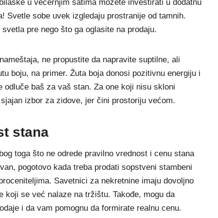
bilaske u večernjim satima možete investirati u dodatnu
! Svetle sobe uvek izgledaju prostranije od tamnih.
svetla pre nego što ga oglasite na prodaju.
nameštaja, ne propustite da napravite suptilne, ali
u boju, na primer. Žuta boja donosi pozitivnu energiju i
odluče baš za vaš stan. Za one koji nisu skloni
sjajan izbor za zidove, jer čini prostoriju većom.
st stana
zbog toga što ne odrede pravilno vrednost i cenu stana
tivan, pogotovo kada treba prodati sopstveni stambeni
 proceniteljima. Savetnici za nekretnine imaju dovoljno
 koji se već nalaze na tržištu. Takođe, mogu da
rodaje i da vam pomognu da formirate realnu cenu.