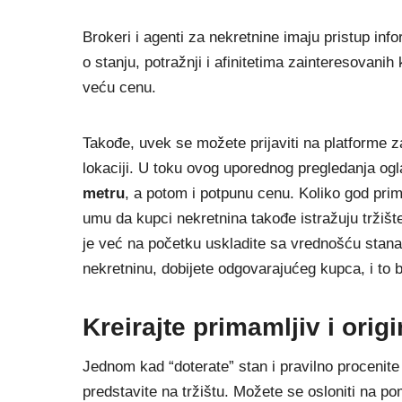
Brokeri i agenti za nekretnine imaju pristup in
o stanju, potražnji i afinitetima zainteresovani
veću cenu.
Takođe, uvek se možete prijaviti na platforme za
lokaciji. U toku ovog uporednog pregledanja og
metru
, a potom i potpunu cenu. Koliko god prim
umu da kupci nekretnina takođe istražuju tržišt
je već na početku uskladite sa vrednošću stana
nekretninu, dobijete odgovarajućeg kupca, i to
Kreirajte primamljiv i orig
Jednom kad “doterate” stan i pravilno procenit
predstavite na tržištu. Možete se osloniti na po