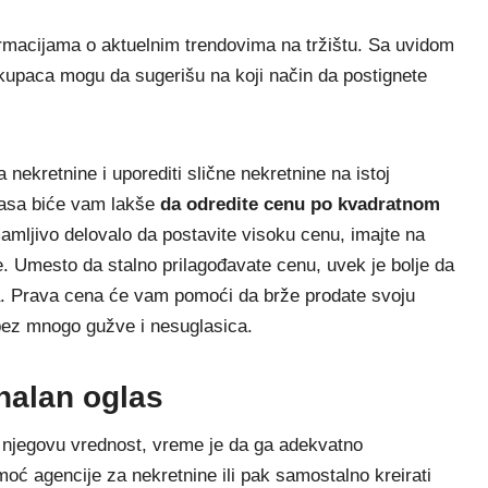
formacijama o aktuelnim trendovima na tržištu. Sa uvidom
h kupaca mogu da sugerišu na koji način da postignete
 nekretnine i uporediti slične nekretnine na istoj
lasa biće vam lakše
da odredite cenu po kvadratnom
amljivo delovalo da postavite visoku cenu, imajte na
e. Umesto da stalno prilagođavate cenu, uvek je bolje da
. Prava cena će vam pomoći da brže prodate svoju
 bez mnogo gužve i nesuglasica.
inalan oglas
e njegovu vrednost, vreme je da ga adekvatno
moć agencije za nekretnine ili pak samostalno kreirati