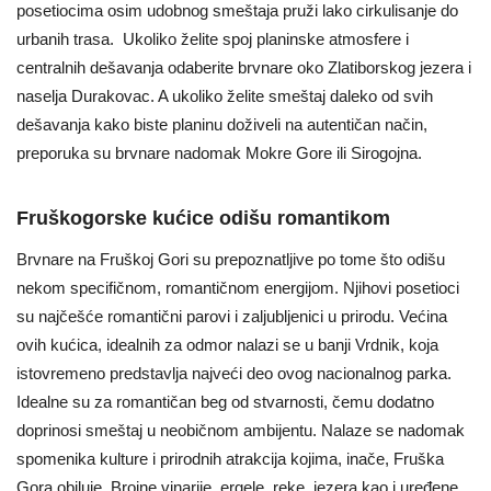
posetiocima osim udobnog smeštaja pruži lako cirkulisanje do
urbanih trasa. Ukoliko želite spoj planinske atmosfere i
centralnih dešavanja odaberite brvnare oko Zlatiborskog jezera i
naselja Durakovac. A ukoliko želite smeštaj daleko od svih
dešavanja kako biste planinu doživeli na autentičan način,
preporuka su brvnare nadomak Mokre Gore ili Sirogojna.
Fruškogorske kućice odišu romantikom
Brvnare na Fruškoj Gori su prepoznatljive po tome što odišu
nekom specifičnom, romantičnom energijom. Njihovi posetioci
su najčešće romantični parovi i zaljubljenici u prirodu. Većina
ovih kućica, idealnih za odmor nalazi se u banji Vrdnik, koja
istovremeno predstavlja najveći deo ovog nacionalnog parka.
Idealne su za romantičan beg od stvarnosti, čemu dodatno
doprinosi smeštaj u neobičnom ambijentu. Nalaze se nadomak
spomenika kulture i prirodnih atrakcija kojima, inače, Fruška
Gora obiluje. Brojne vinarije, ergele, reke, jezera kao i uređene