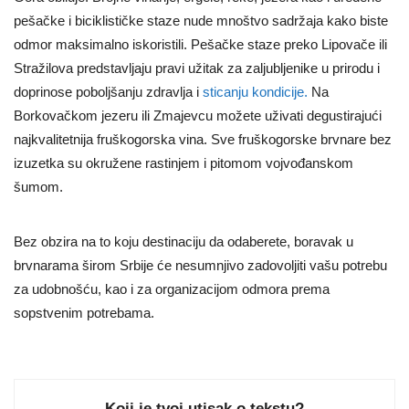
pešačke i biciklističke staze nude mnoštvo sadržaja kako biste
odmor maksimalno iskoristili. Pešačke staze preko Lipovače ili
Stražilova predstavljaju pravi užitak za zaljubljenike u prirodu i
doprinose poboljšanju zdravlja i
sticanju kondicije.
Na
Borkovačkom jezeru ili Zmajevcu možete uživati degustirajući
najkvalitetnija fruškogorska vina. Sve fruškogorske brvnare bez
izuzetka su okružene rastinjem i pitomom vojvođanskom
šumom.
Bez obzira na to koju destinaciju da odaberete, boravak u
brvnarama širom Srbije će nesumnjivo zadovoljiti vašu potrebu
za udobnošću, kao i za organizacijom odmora prema
sopstvenim potrebama.
Koji je tvoj utisak o tekstu?