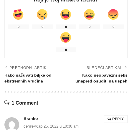
0
0
0
0
0
0
PRETHODNI ARTIKL
SLEDEĆI ARTIKAL
Kako sačuvati biljke od
Kako neobavezni seks
ekstremnih vrućina
unapred osuditi na uspeh
1 Comment
Branko
REPLY
септембар 26, 2022 u 10:30 am