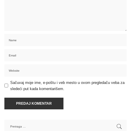
Sačuvaj moje ime, e-poštu i veb mesto u ovom pregledaču veba za
sledeći put kada komentarišem.