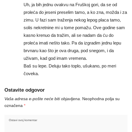
Uh, ja bih jednu ovakvu na Fruškoj gori, da se od
proleća do jeseni preselim tamo, a ko zna, možda i za
zimu. U fazi sam traženja nekog lepog placa tamo,
solis nekretnine mi u tome pomažu. Ove godine sam
kasno krenuo da tražim, ali se nadam da ću do
proleća imati nešto tako. Pa da izgradim jednu lepu
brvnaru kao što je ova druga, pod snegom, i da
uživam, kad god imam vremena.
Baš su lepe. Deluju tako toplo, ušukano, po meri
čoveka.
Ostavite odgovor
Vaša adresa e-pošte neće biti objavljena.
Neophodna polja su
označena
*