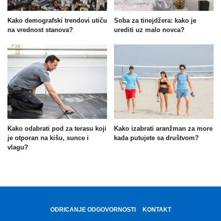
Kako demografski trendovi utiču
Soba za tinejdžera: kako je
na vrednost stanova?
urediti uz malo novca?
Kako odabrati pod za terasu koji
Kako izabrati aranžman za more
je otporan na kišu, sunce i
kada putujete sa društvom?
vlagu?
ODRICANJE ODGOVORNOSTI
KONTAKT