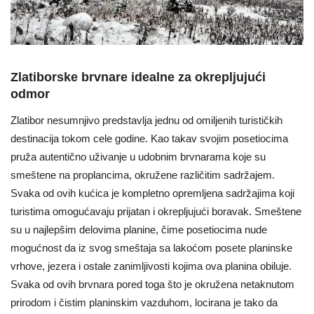
Zlatiborske brvnare idealne za okrepljujući
odmor
Zlatibor nesumnjivo predstavlja jednu od omiljenih turističkih
destinacija tokom cele godine. Kao takav svojim posetiocima
pruža autentično uživanje u udobnim brvnarama koje su
smeštene na proplancima, okružene različitim sadržajem.
Svaka od ovih kućica je kompletno opremljena sadržajima koji
turistima omogućavaju prijatan i okrepljujući boravak. Smeštene
su u najlepšim delovima planine, čime posetiocima nude
mogućnost da iz svog smeštaja sa lakoćom posete planinske
vrhove, jezera i ostale zanimljivosti kojima ova planina obiluje.
Svaka od ovih brvnara pored toga što je okružena netaknutom
prirodom i čistim planinskim vazduhom, locirana je tako da