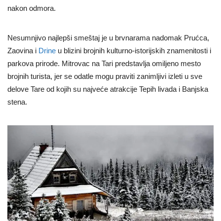
nakon odmora.
Nesumnjivo najlepši smeštaj je u brvnarama nadomak Prućca,
Zaovina i
Drine
u blizini brojnih kulturno-istorijskih znamenitosti i
parkova prirode. Mitrovac na Tari predstavlja omiljeno mesto
brojnih turista, jer se odatle mogu praviti zanimljivi izleti u sve
delove Tare od kojih su najveće atrakcije Tepih livada i Banjska
stena.