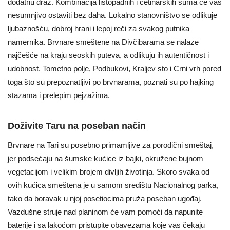
dodatnu draž. Kombinacija listopadnih i četinarskih šuma će vas
nesumnjivo ostaviti bez daha. Lokalno stanovništvo se odlikuje
ljubaznošću, dobroj hrani i lepoj reči za svakog putnika
namernika. Brvnare smeštene na Divčibarama se nalaze
najčešće na kraju seoskih puteva, a odlikuju ih autentičnost i
udobnost. Tometno polje, Podbukovi, Kraljev sto i Crni vrh pored
toga što su prepoznatljivi po brvnarama, poznati su po hajking
stazama i prelepim pejzažima.
Doživite Taru na poseban način
Brvnare na Tari su posebno primamljive za porodični smeštaj,
jer podsećaju na šumske kućice iz bajki, okružene bujnom
vegetacijom i velikim brojem divljih životinja. Skoro svaka od
ovih kućica smeštena je u samom središtu Nacionalnog parka,
tako da boravak u njoj posetiocima pruža poseban ugođaj.
Vazdušne struje nad planinom će vam pomoći da napunite
baterije i sa lakoćom pristupite obavezama koje vas čekaju