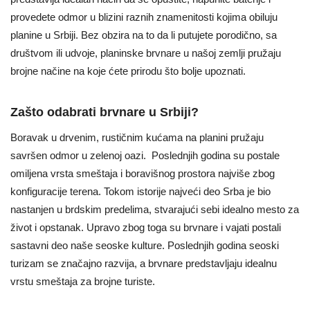
provedete odmor u blizini raznih znamenitosti kojima obiluju
planine u Srbiji. Bez obzira na to da li putujete porodično, sa
društvom ili udvoje, planinske brvnare u našoj zemlji pružaju
brojne načine na koje ćete prirodu što bolje upoznati.
Zašto odabrati brvnare u Srbiji?
Boravak u drvenim, rustičnim kućama na planini pružaju
savršen odmor u zelenoj oazi. Poslednjih godina su postale
omiljena vrsta smeštaja i boravišnog prostora najviše zbog
konfiguracije terena. Tokom istorije najveći deo Srba je bio
nastanjen u brdskim predelima, stvarajući sebi idealno mesto za
život i opstanak. Upravo zbog toga su brvnare i vajati postali
sastavni deo naše seoske kulture. Poslednjih godina seoski
turizam se značajno razvija, a brvnare predstavljaju idealnu
vrstu smeštaja za brojne turiste.