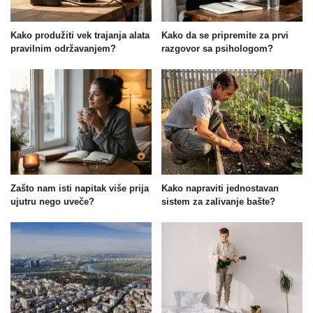
Kako produžiti vek trajanja alata
Kako da se pripremite za prvi
pravilnim održavanjem?
razgovor sa psihologom?
Zašto nam isti napitak više prija
Kako napraviti jednostavan
ujutru nego uveče?
sistem za zalivanje bašte?