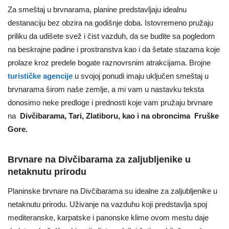
Za smeštaj u brvnarama, planine predstavljaju idealnu
destanaciju bez obzira na godišnje doba. Istovremeno pružaju
priliku da udišete svež i čist vazduh, da se budite sa pogledom
na beskrajne padine i prostranstva kao i da šetate stazama koje
prolaze kroz predele bogate raznovrsnim atrakcijama. Brojne
turističke agencije
u svojoj ponudi imaju uključen smeštaj u
brvnarama širom naše zemlje, a mi vam u nastavku teksta
donosimo neke predloge i prednosti koje vam pružaju brvnare
na
Divčibarama, Tari, Zlatiboru,
kao i na obroncima Fruške
Gore.
Brvnare na Divčibarama za zaljubljenike u
netaknutu prirodu
Planinske brvnare na Divčibarama su idealne za zaljubljenike u
netaknutu prirodu. Uživanje na vazduhu koji predstavlja spoj
mediteranske, karpatske i panonske klime ovom mestu daje