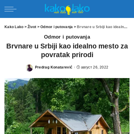
Kako Lako
>
Život
>
Odmor i putovanja
>
Brvnare u Srbiji kao idealno mesto za povratak prirodi
Odmor i putovanja
Brvnare u Srbiji kao idealno mesto za
povratak prirodi
Predrag Konatarević
август 26, 2022
Posted
by