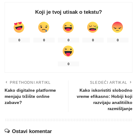
Koji je tvoj utisak o tekstu?
0
0
0
0
0
0
PRETHODNI ARTIKL
SLEDEĆI ARTIKAL
Kako digitalne platforme
Kako iskoristiti slobodno
menjaju tržište online
vreme efikasno: Hobiji koji
zabave?
razvijaju analitičko
razmišljanje
Ostavi komentar