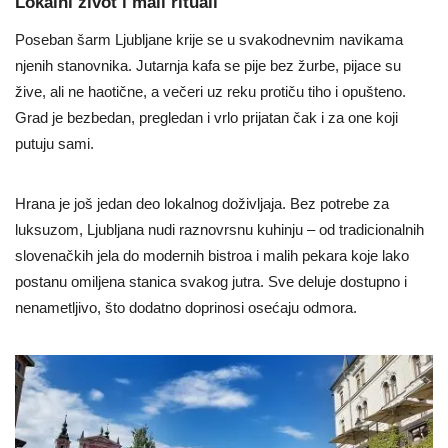
Lokalni život i mali rituali
Poseban šarm Ljubljane krije se u svakodnevnim navikama
njenih stanovnika. Jutarnja kafa se pije bez žurbe, pijace su
žive, ali ne haotične, a večeri uz reku protiču tiho i opušteno.
Grad je bezbedan, pregledan i vrlo prijatan čak i za one koji
putuju sami.
Hrana je još jedan deo lokalnog doživljaja. Bez potrebe za
luksuzom, Ljubljana nudi raznovrsnu kuhinju – od tradicionalnih
slovenačkih jela do modernih bistroa i malih pekara koje lako
postanu omiljena stanica svakog jutra. Sve deluje dostupno i
nenametljivo, što dodatno doprinosi osećaju odmora.