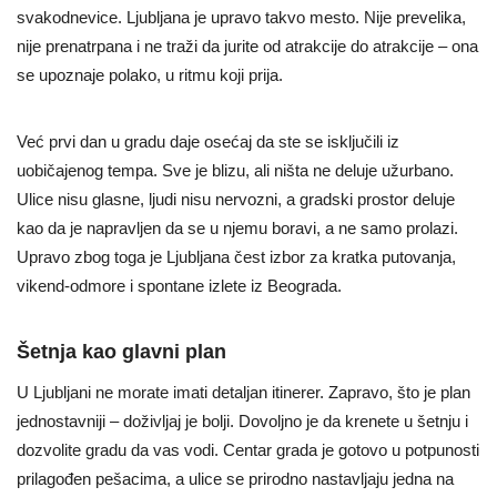
svakodnevice. Ljubljana je upravo takvo mesto. Nije prevelika,
nije prenatrpana i ne traži da jurite od atrakcije do atrakcije – ona
se upoznaje polako, u ritmu koji prija.
Već prvi dan u gradu daje osećaj da ste se isključili iz
uobičajenog tempa. Sve je blizu, ali ništa ne deluje užurbano.
Ulice nisu glasne, ljudi nisu nervozni, a gradski prostor deluje
kao da je napravljen da se u njemu boravi, a ne samo prolazi.
Upravo zbog toga je Ljubljana čest izbor za kratka putovanja,
vikend-odmore i spontane izlete iz Beograda.
Šetnja kao glavni plan
U Ljubljani ne morate imati detaljan itinerer. Zapravo, što je plan
jednostavniji – doživljaj je bolji. Dovoljno je da krenete u šetnju i
dozvolite gradu da vas vodi. Centar grada je gotovo u potpunosti
prilagođen pešacima, a ulice se prirodno nastavljaju jedna na