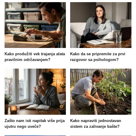
Kako produžiti vek trajanja alata
Kako da se pripremite za prvi
pravilnim održavanjem?
razgovor sa psihologom?
Zašto nam isti napitak više prija
Kako napraviti jednostavan
ujutru nego uveče?
sistem za zalivanje bašte?