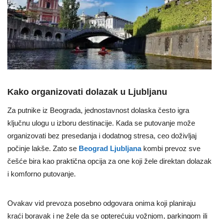
Kako organizovati dolazak u Ljubljanu
Za putnike iz Beograda, jednostavnost dolaska često igra
ključnu ulogu u izboru destinacije. Kada se putovanje može
organizovati bez presedanja i dodatnog stresa, ceo doživljaj
počinje lakše. Zato se
Beograd Ljubljana
kombi prevoz sve
češće bira kao praktična opcija za one koji žele direktan dolazak
i komforno putovanje.
Ovakav vid prevoza posebno odgovara onima koji planiraju
kraći boravak i ne žele da se opterećuju vožnjom, parkingom ili