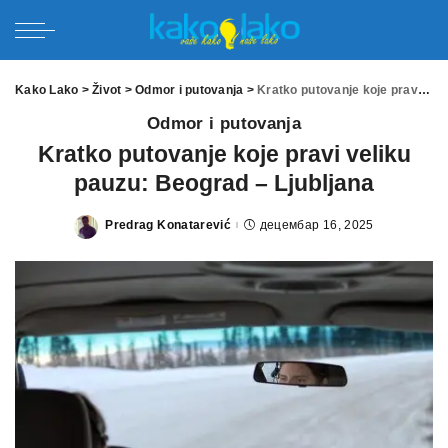
Kako Lako
>
Život
>
Odmor i putovanja
>
Kratko putovanje koje pravi veliku pauzu: Beograd – Ljubljana
Odmor i putovanja
Kratko putovanje koje pravi veliku
pauzu: Beograd – Ljubljana
Predrag Konatarević
децембар 16, 2025
Posted
by