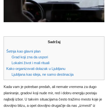
Sadržaj
Šetnja kao glavni plan
Grad koji zna da uspori
Lokalni život i mali rituali
Kako organizovati dolazak u Ljubljanu
Ljubljana kao ideja, ne samo destinacija
Kada vam je potreban predah, ali nemate vremena za dugo
planiranje, gradovi koji nude mir, red i dobru energiju postaju
najbolji izbor. U takvim situacijama često tražimo mesto koje je
dovoljno blizu, a opet dovoljno drugačije da nas „izmesti“ iz