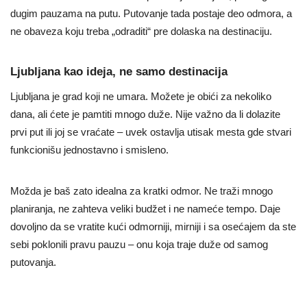
dugim pauzama na putu. Putovanje tada postaje deo odmora, a
ne obaveza koju treba „odraditi“ pre dolaska na destinaciju.
Ljubljana kao ideja, ne samo destinacija
Ljubljana je grad koji ne umara. Možete je obići za nekoliko
dana, ali ćete je pamtiti mnogo duže. Nije važno da li dolazite
prvi put ili joj se vraćate – uvek ostavlja utisak mesta gde stvari
funkcionišu jednostavno i smisleno.
Možda je baš zato idealna za kratki odmor. Ne traži mnogo
planiranja, ne zahteva veliki budžet i ne nameće tempo. Daje
dovoljno da se vratite kući odmorniji, mirniji i sa osećajem da ste
sebi poklonili pravu pauzu – onu koja traje duže od samog
putovanja.