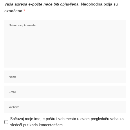
Vaša adresa e-pošte neće biti objavljena.
Neophodna polja su
označena
*
Sačuvaj moje ime, e-poštu i veb mesto u ovom pregledaču veba za
sledeći put kada komentarišem.