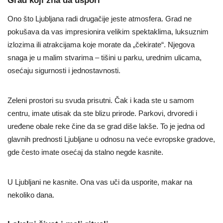
Grad koji zna da uspori
Ono što Ljubljana radi drugačije jeste atmosfera. Grad ne
pokušava da vas impresionira velikim spektaklima, luksuznim
izlozima ili atrakcijama koje morate da „čekirate“. Njegova
snaga je u malim stvarima – tišini u parku, urednim ulicama,
osećaju sigurnosti i jednostavnosti.
Zeleni prostori su svuda prisutni. Čak i kada ste u samom
centru, imate utisak da ste blizu prirode. Parkovi, drvoredi i
uređene obale reke čine da se grad diše lakše. To je jedna od
glavnih prednosti Ljubljane u odnosu na veće evropske gradove,
gde često imate osećaj da stalno negde kasnite.
U Ljubljani ne kasnite. Ona vas uči da usporite, makar na
nekoliko dana.