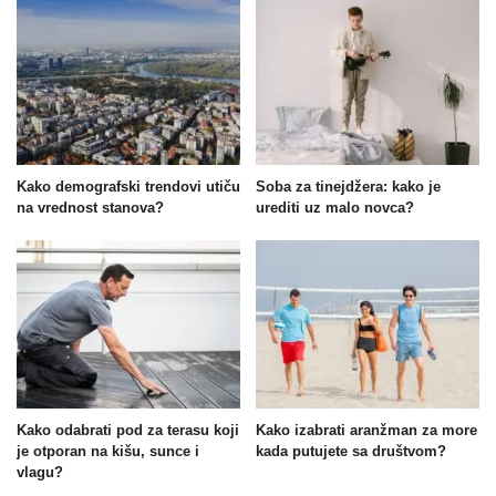
Kako demografski trendovi utiču
Soba za tinejdžera: kako je
na vrednost stanova?
urediti uz malo novca?
Kako odabrati pod za terasu koji
Kako izabrati aranžman za more
je otporan na kišu, sunce i
kada putujete sa društvom?
vlagu?