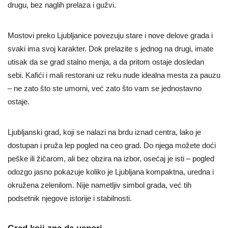
drugu, bez naglih prelaza i gužvi.
Mostovi preko Ljubljanice povezuju stare i nove delove grada i
svaki ima svoj karakter. Dok prelazite s jednog na drugi, imate
utisak da se grad stalno menja, a da pritom ostaje dosledan
sebi. Kafići i mali restorani uz reku nude idealna mesta za pauzu
– ne zato što ste umorni, već zato što vam se jednostavno
ostaje.
Ljubljanski grad, koji se nalazi na brdu iznad centra, lako je
dostupan i pruža lep pogled na ceo grad. Do njega možete doći
peške ili žičarom, ali bez obzira na izbor, osećaj je isti – pogled
odozgo jasno pokazuje koliko je Ljubljana kompaktna, uredna i
okružena zelenilom. Nije nametljiv simbol grada, već tih
podsetnik njegove istorije i stabilnosti.