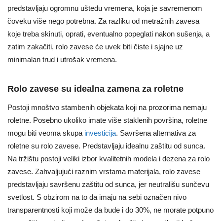
predstavljaju ogromnu uštedu vremena, koja je savremenom
čoveku više nego potrebna. Za razliku od metražnih zavesa
koje treba skinuti, oprati, eventualno popeglati nakon sušenja, a
zatim zakačiti, rolo zavese će uvek biti čiste i sjajne uz
minimalan trud i utrošak vremena.
Rolo zavese su idealna zamena za roletne
Postoji mnoštvo stambenih objekata koji na prozorima nemaju
roletne. Posebno ukoliko imate više staklenih površina, roletne
mogu biti veoma skupa
investicija
. Savršena alternativa za
roletne su rolo zavese. Predstavljaju idealnu zaštitu od sunca.
Na tržištu postoji veliki izbor kvalitetnih modela i dezena za rolo
zavese. Zahvaljujući raznim vrstama materijala, rolo zavese
predstavljaju savršenu zaštitu od sunca, jer neutrališu sunčevu
svetlost. S obzirom na to da imaju na sebi označen nivo
transparentnosti koji može da bude i do 30%, ne morate potpuno