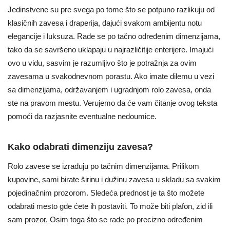
Jedinstvene su pre svega po tome što se potpuno razlikuju od
klasičnih zavesa i draperija, dajući svakom ambijentu notu
elegancije i luksuza. Rade se po tačno određenim dimenzijama,
tako da se savršeno uklapaju u najrazličitije enterijere. Imajući
ovo u vidu, sasvim je razumljivo što je potražnja za ovim
zavesama u svakodnevnom porastu. Ako imate dilemu u vezi
sa dimenzijama, održavanjem i ugradnjom rolo zavesa, onda
ste na pravom mestu. Verujemo da će vam čitanje ovog teksta
pomoći da razjasnite eventualne nedoumice.
Kako odabrati dimenziju zavesa?
Rolo zavese se izrađuju po tačnim dimenzijama. Prilikom
kupovine, sami birate širinu i dužinu zavesa u skladu sa svakim
pojedinačnim prozorom. Sledeća prednost je ta što možete
odabrati mesto gde ćete ih postaviti. To može biti plafon, zid ili
sam prozor. Osim toga što se rade po precizno određenim