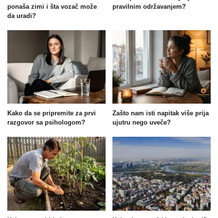
ponaša zimi i šta vozač može
pravilnim održavanjem?
da uradi?
Kako da se pripremite za prvi
Zašto nam isti napitak više prija
razgovor sa psihologom?
ujutru nego uveče?