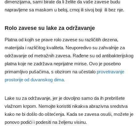
dimenzijama, sami birate da li želite da vaše zavese budu
napravljene sa maskom u beloj, crnoj ili sivoj boji ili bez nje.
Rolo zavese su lake za održavanje
Platna od kojih se prave rolo zavese su različitih dezena,
materijala i različitog kvaliteta. Neuporedivo su zahvalnije za
održavanje od metražnih zavesa. Rađene su od antibakterijskog
platna koje ne zadržava neprijatne mirise. Ovo je posebno
primamljivo pušačima, s obzirom na učestalo
provetravanje
prostorije od duvanskog dima.
Lake su za održavanje, jer je dovoljno samo da ih prebrišete
vlažnom krpom. Nemojte koristiti nikakva abrazivna sredstva
kako ne bi došlo do oštećenja. Kada se zavesa osuši, možete je
ponovo podići i podesiti na željenu visinu.