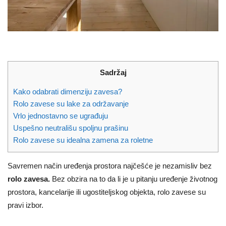
Sadržaj
Kako odabrati dimenziju zavesa?
Rolo zavese su lake za održavanje
Vrlo jednostavno se ugrađuju
Uspešno neutrališu spoljnu prašinu
Rolo zavese su idealna zamena za roletne
Savremen način uređenja prostora najčešće je nezamisliv bez
rolo zavesa.
Bez obzira na to da li je u pitanju uređenje životnog
prostora, kancelarije ili ugostiteljskog objekta, rolo zavese su
pravi izbor.