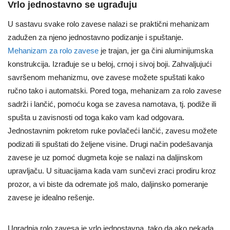
Vrlo jednostavno se ugrađuju
U sastavu svake rolo zavese nalazi se praktični mehanizam
zadužen za njeno jednostavno podizanje i spuštanje.
Mehanizam za rolo zavese
je trajan, jer ga čini aluminijumska
konstrukcija. Izrađuje se u beloj, crnoj i sivoj boji. Zahvaljujući
savršenom mehanizmu, ove zavese možete spuštati kako
ručno tako i automatski. Pored toga, mehanizam za rolo zavese
sadrži i lančić, pomoću koga se zavesa namotava, tj. podiže ili
spušta u zavisnosti od toga kako vam kad odgovara.
Jednostavnim pokretom ruke povlačeći lančić, zavesu možete
podizati ili spuštati do željene visine. Drugi način podešavanja
zavese je uz pomoć dugmeta koje se nalazi na daljinskom
upravljaču. U situacijama kada vam sunčevi zraci prodiru kroz
prozor, a vi biste da odremate još malo, daljinsko pomeranje
zavese je idealno rešenje.
Ugradnja rolo zavesa je vrlo jednostavna, tako da ako nekada