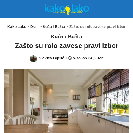
Kako Lako
>
Dom
>
Kuća i Bašta
>
Zašto su rolo zavese pravi izbor
Kuća i Bašta
Zašto su rolo zavese pravi izbor
Slavica Bijelić
октобар 24, 2022
Posted
by