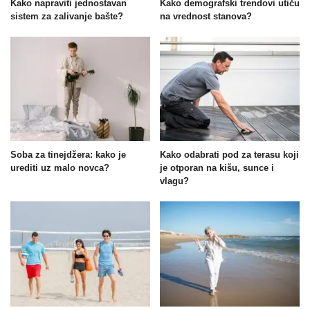
Kako napraviti jednostavan
Kako demografski trendovi utiču
sistem za zalivanje bašte?
na vrednost stanova?
Soba za tinejdžera: kako je
Kako odabrati pod za terasu koji
urediti uz malo novca?
je otporan na kišu, sunce i
vlagu?