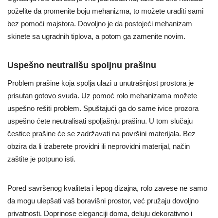
poželite da promenite boju mehanizma, to možete uraditi sami
bez pomoći majstora. Dovoljno je da postojeći mehanizam
skinete sa ugradnih tiplova, a potom ga zamenite novim.
Uspešno neutrališu spoljnu prašinu
Problem prašine koja spolja ulazi u unutrašnjost prostora je
prisutan gotovo svuda. Uz pomoć rolo mehanizama možete
uspešno rešiti problem. Spuštajući ga do same ivice prozora
uspešno ćete neutralisati spoljašnju prašinu. U tom slučaju
čestice prašine će se zadržavati na površini materijala. Bez
obzira da li izaberete providni ili neprovidni materijal, način
zaštite je potpuno isti.
Pored savršenog kvaliteta i lepog dizajna, rolo zavese ne samo
da mogu ulepšati vaš boravišni prostor, već pružaju dovoljno
privatnosti. Doprinose eleganciji doma, deluju dekorativno i