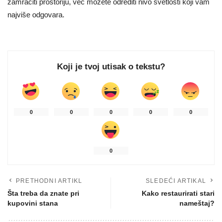
zamračiti prostoriju, već možete odrediti nivo svetlosti koji vam
najviše odgovara.
Koji je tvoj utisak o tekstu?
0
0
0
0
0
0
PRETHODNI ARTIKL
SLEDEĆI ARTIKAL
Šta treba da znate pri
Kako restaurirati stari
kupovini stana
nameštaj?