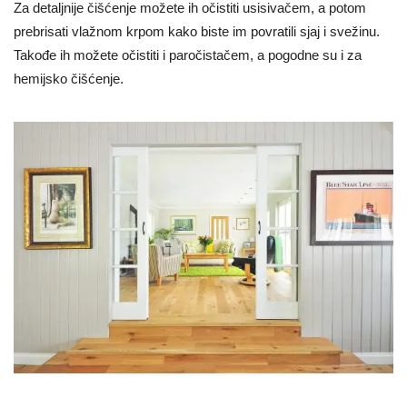
Za detaljnije čišćenje možete ih očistiti usisivačem, a potom
prebrisati vlažnom krpom kako biste im povratili sjaj i svežinu.
Takođe ih možete očistiti i paročistačem, a pogodne su i za
hemijsko čišćenje.