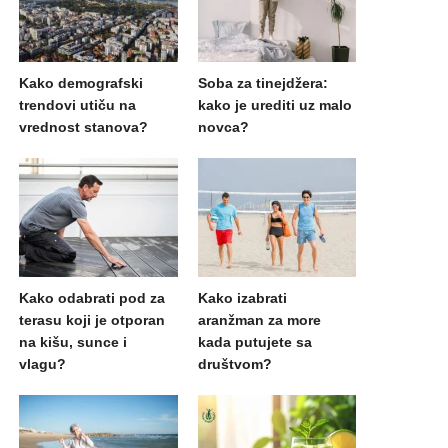
Kako demografski
Soba za tinejdžera:
trendovi utiču na
kako je urediti uz malo
vrednost stanova?
novca?
Kako odabrati pod za
Kako izabrati
terasu koji je otporan
aranžman za more
na kišu, sunce i
kada putujete sa
vlagu?
društvom?