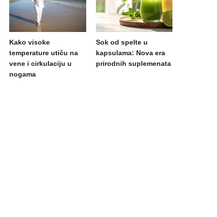
Kako visoke
Sok od spelte u
temperature utiču na
kapsulama: Nova era
vene i cirkulaciju u
prirodnih suplemenata
nogama