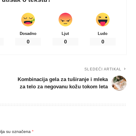
Dosadno
Ljut
Ludo
0
0
0
SLEDEĆI ARTIKAL
Kombinacija gela za tuširanje i mleka
za telo za negovanu kožu tokom leta
lja su označena
*