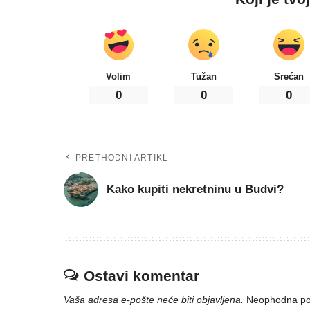
Volim
Tužan
Srećan
0
0
0
PRETHODNI ARTIKL
Kako kupiti nekretninu u Budvi?
Ostavi komentar
Vaša adresa e-pošte neće biti objavljena.
Neophodna po