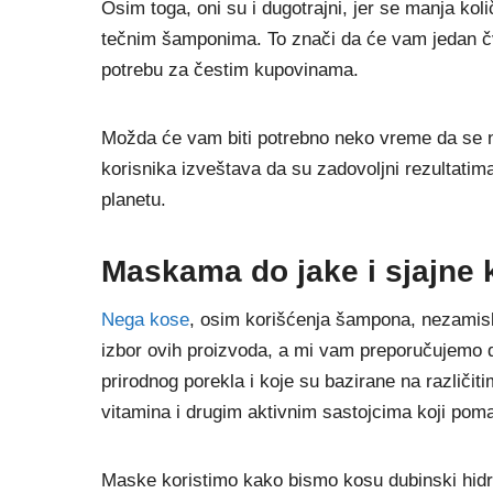
Osim toga, oni su i dugotrajni, jer se manja kol
tečnim šamponima. To znači da će vam jedan čv
potrebu za čestim kupovinama.
Možda će vam biti potrebno neko vreme da se n
korisnika izveštava da su zadovoljni rezultatima.
planetu.
Maskama do jake i sjajne 
Nega kose
, osim korišćenja šampona, nezamisliv
izbor ovih proizvoda, a mi vam preporučujemo d
prirodnog porekla i koje su bazirane na različiti
vitamina i drugim aktivnim sastojcima koji pom
Maske koristimo kako bismo kosu dubinski hidrira