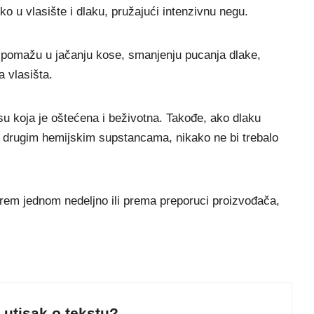
o u vlasište i dlaku, pružajući intenzivnu negu.
ke pomažu u jačanju kose, smanjenju pucanja dlake,
a vlasišta.
u koja je oštećena i beživotna. Takođe, ako dlaku
rate drugim hemijskim supstancama, nikako ne bi trebalo
em jednom nedeljno ili prema preporuci proizvođača,
j utisak o tekstu?