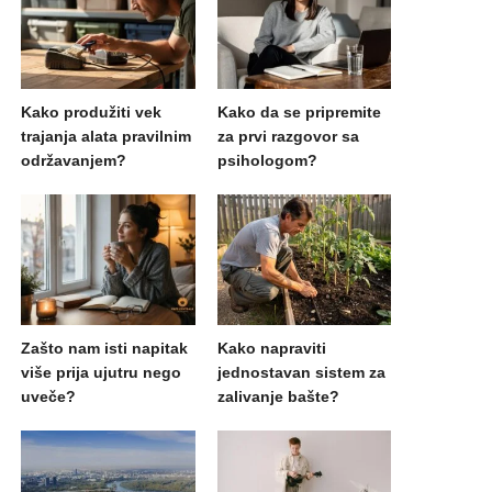
Kako produžiti vek
Kako da se pripremite
trajanja alata pravilnim
za prvi razgovor sa
održavanjem?
psihologom?
Zašto nam isti napitak
Kako napraviti
više prija ujutru nego
jednostavan sistem za
uveče?
zalivanje bašte?