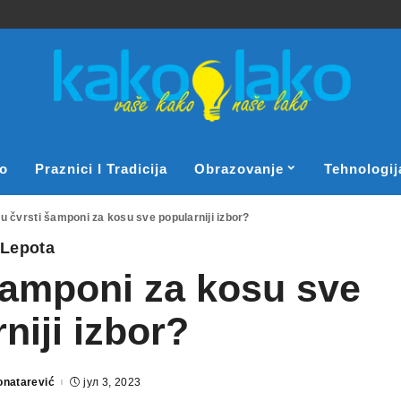
o
Praznici I Tradicija
Obrazovanje
Tehnologij
u čvrsti šamponi za kosu sve popularniji izbor?
Lepota
šamponi za kosu sve
niji izbor?
onatarević
јул 3, 2023