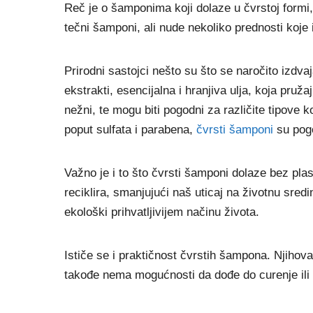
Reč je o šamponima koji dolaze u čvrstoj formi,
tečni šamponi, ali nude nekoliko prednosti koje 
Prirodni sastojci nešto su što se naročito izdva
ekstrakti, esencijalna i hranjiva ulja, koja pruža
nežni, te mogu biti pogodni za različite tipove 
poput sulfata i parabena,
čvrsti šamponi
su pogo
Važno je i to što čvrsti šamponi dolaze bez pla
reciklira, smanjujući naš uticaj na životnu sredi
ekološki prihvatljivijem načinu života.
Ističe se i praktičnost čvrstih šampona. Njihova
takođe nema mogućnosti da dođe do curenje ili p