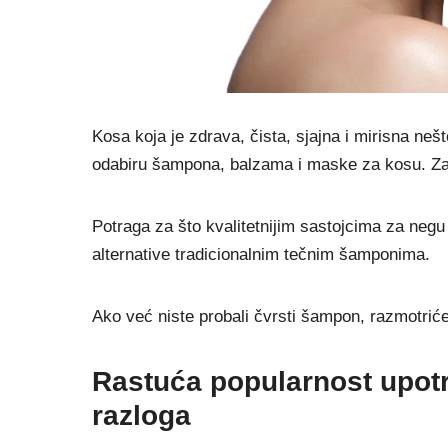
Kosa koja je zdrava, čista, sjajna i mirisna ne
odabiru šampona, balzama i maske za kosu. Zati
Potraga za što kvalitetnijim sastojcima za neg
alternative tradicionalnim tečnim šamponima.
Ako već niste probali čvrsti šampon, razmotriće
Rastuća popularnost upotr
razloga