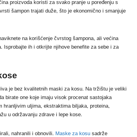
ičina proizvoda koristi za svako pranje u poređenju s
rsti šampon trajati duže, što je ekonomično i smanjuje
aviknete na korišćenje čvrstog šampona, ali većina
 Isprobajte ih i otkrijte njihove benefite za sebe i za
kose
a je bez kvalitetnih maski za kosu. Na tržištu je veliki
a birate one koje imaju visok procenat sastojaka
m hranljivim uljima, ekstraktima biljaka, proteina,
ažu u održavanju zdrave i lepe kose.
li, nahranili i obnovili.
Maske za kosu
sadrže