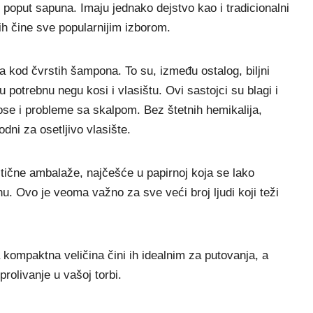
 poput sapuna. Imaju jednako dejstvo kao i tradicionalni
ih čine sve popularnijim izborom.
ja kod čvrstih šampona. To su, između ostalog, biljni
ju potrebnu negu kosi i vlasištu. Ovi sastojci su blagi i
kose i probleme sa skalpom. Bez štetnih hemikalija,
dni za osetljivo vlasište.
stične ambalaže, najčešće u papirnoj koja se lako
nu. Ovo je veoma važno za sve veći broj ljudi koji teži
 kompaktna veličina čini ih idealnim za putovanja, a
rolivanje u vašoj torbi.