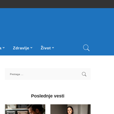
a
Zdravlje
Život
Poslednje vesti