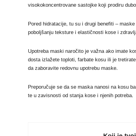
visokokoncentrovane sastojke koji prodiru dubok
Pored hidratacije, tu su i drugi benefiti – mas
poboljšanju teksture i elastičnosti kose i zdravlj
Upotreba maski naročito je važna ako imate kos
dosta izlažete toploti, farbate kosu ili je treti
da zaboravite redovnu upotrebu maske.
Preporučuje se da se maska nanosi na kosu bar
te u zavisnosti od stanja kose i njenih potreba.
Koji je tvo