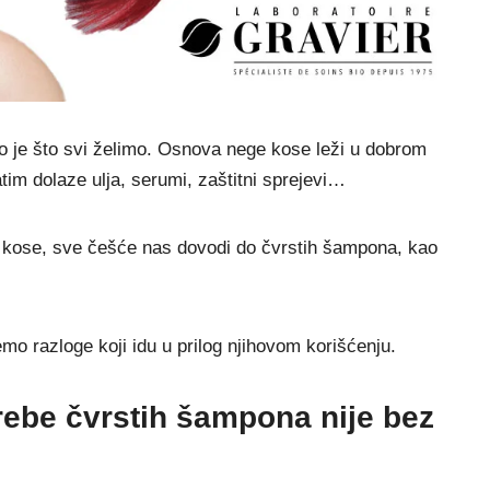
što je što svi želimo. Osnova nege kose leži u dobrom
m dolaze ulja, serumi, zaštitni sprejevi…
u kose, sve češće nas dovodi do čvrstih šampona, kao
mo razloge koji idu u prilog njihovom korišćenju.
ebe čvrstih šampona nije bez