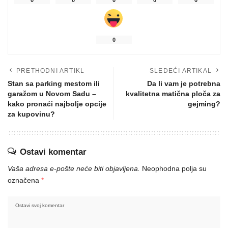
0
PRETHODNI ARTIKL
SLEDEĆI ARTIKAL
Stan sa parking mestom ili
Da li vam je potrebna
garažom u Novom Sadu –
kvalitetna matična ploča za
kako pronaći najbolje opcije
gejming?
za kupovinu?
Ostavi komentar
Vaša adresa e-pošte neće biti objavljena.
Neophodna polja su
označena
*