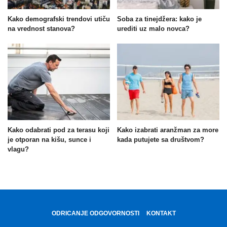
Kako demografski trendovi utiču
Soba za tinejdžera: kako je
na vrednost stanova?
urediti uz malo novca?
Kako odabrati pod za terasu koji
Kako izabrati aranžman za more
je otporan na kišu, sunce i
kada putujete sa društvom?
vlagu?
ODRICANJE ODGOVORNOSTI
KONTAKT