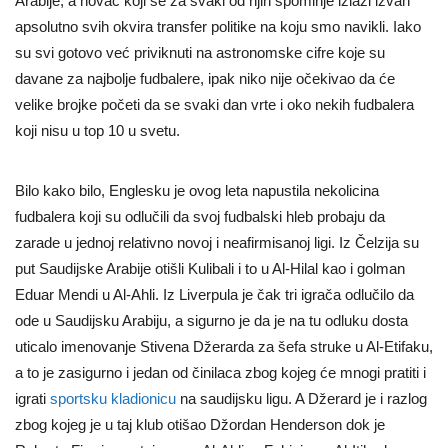
Arabije, a novac koji se za svaki od njih spominje izlazi izvan
apsolutno svih okvira transfer politike na koju smo navikli. Iako
su svi gotovo već priviknuti na astronomske cifre koje su
davane za najbolje fudbalere, ipak niko nije očekivao da će
velike brojke početi da se svaki dan vrte i oko nekih fudbalera
koji nisu u top 10 u svetu.
Bilo kako bilo, Englesku je ovog leta napustila nekolicina
fudbalera koji su odlučili da svoj fudbalski hleb probaju da
zarade u jednoj relativno novoj i neafirmisanoj ligi. Iz Čelzija su
put Saudijske Arabije otišli Kulibali i to u Al-Hilal kao i golman
Eduar Mendi u Al-Ahli. Iz Liverpula je čak tri igrača odlučilo da
ode u Saudijsku Arabiju, a sigurno je da je na tu odluku dosta
uticalo imenovanje Stivena Džerarda za šefa struke u Al-Etifaku,
a to je zasigurno i jedan od činilaca zbog kojeg će mnogi pratiti i
igrati
sportsku kladionicu
na saudijsku ligu. A Džerard je i razlog
zbog kojeg je u taj klub otišao Džordan Henderson dok je