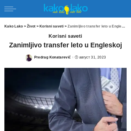
Kako Lako
>
Život
>
Korisni saveti
>
Zanimljivo transfer leto u Engleskoj
Korisni saveti
Zanimljivo transfer leto u Engleskoj
Predrag Konatarević
август 31, 2023
Posted
by