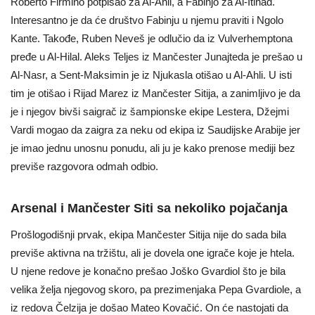
Roberto Firmino potpisao za Al-Ahli, a Fabinjo za Al-Itihad.
Interesantno je da će društvo Fabinju u njemu praviti i Ngolo
Kante. Takođe, Ruben Neveš je odlučio da iz Vulverhemptona
pređe u Al-Hilal. Aleks Teljes iz Mančester Junajteda je prešao u
Al-Nasr, a Sent-Maksimin je iz Njukasla otišao u Al-Ahli. U isti
tim je otišao i Rijad Marez iz Mančester Sitija, a zanimljivo je da
je i njegov bivši saigrač iz šampionske ekipe Lestera, Džejmi
Vardi mogao da zaigra za neku od ekipa iz Saudijske Arabije jer
je imao jednu unosnu ponudu, ali ju je kako prenose mediji bez
previše razgovora odmah odbio.
Arsenal i Mančester Siti sa nekoliko pojačanja
Prošlogodišnji prvak, ekipa Mančester Sitija nije do sada bila
previše aktivna na tržištu, ali je dovela one igrače koje je htela.
U njene redove je konačno prešao Joško Gvardiol što je bila
velika želja njegovog skoro, pa prezimenjaka Pepa Gvardiole, a
iz redova Čelzija je došao Mateo Kovačić. On će nastojati da