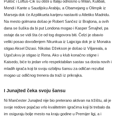
Pulišić i Loftus-Čik su otišli u Italiju odnosno u Milan, Kulibali,
Mendi i Kante u Saudijsku Arabiju, a Obamejang u Olimpik iz
Marseja dok će Azpilikueta karijeru nastaviti u Atletiko Madridu.
Na mesto golmana došao je Robert Sančez iz Brajtona, a ovih
dana se šuška da bi put Londona mogao i Kasper Šmajhel, pa
ostaje da se vidi šta će od tog dogovora biti. Čelzi je obavio
veliki posao dovođenjem Nkunkua iz Lajpciga dok je iz Monaka
stigao Aksel Dizasi. Nikolas Džekson je došao iz Viljareala, a
Ugočukvu je stigao iz Rena. Ako u klub konačno stigne i
Kaisedo, biće to jedan vrlo respektabilan sastav sa dosta novih i
mladih igrača koji bi svoju ozbiljnu šansu za odličan rezultat
mogao uz odličnog trenera da traži iz prikrajka.
I Junajted čeka svoju šansu
Ni Mančester Junajted nije bio preterano aktivan na tržištu, ali je
svoje redove pojačao vrlo kvalitetnim igračima koji bi trebalo da
im osiguraju bolje mesto na kraju godine u Premijer ligi, a i