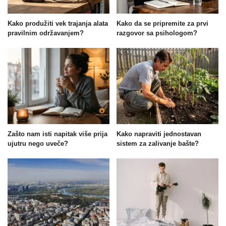
Kako produžiti vek trajanja alata
Kako da se pripremite za prvi
pravilnim održavanjem?
razgovor sa psihologom?
Zašto nam isti napitak više prija
Kako napraviti jednostavan
ujutru nego uveče?
sistem za zalivanje bašte?