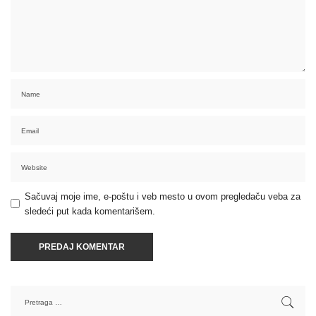
Sačuvaj moje ime, e-poštu i veb mesto u ovom pregledaču veba za
sledeći put kada komentarišem.