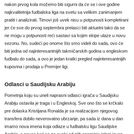
nakon prvog kola možemo biti sigurni da će se i ove godine
najkvalitetnija fudbalska liga na svetu sa velikim zanimanjem
pratiti i analizirati. Timovi još uvek nisu u potpunosti kompletirani
jer će sve do prvog septembra prelasci biti aktuelni tako da se
ne mogu u potpunosti reći sastavi sa kojim ekipe ulaze u novu
sezonu. No, sudeći po onome što smo videli do sada, ovo će
biti jedna od najinteresantnijih takmičarskih godina u engleskom
fudbalu do sada, a ovo je jedan kratki pregled najinteresantnijih
kupovina i prodaja u Premijer ligi.
Odlasci u Saudijsku Arabiju
Pometnja koju su uneli naprasni odlasci igrača u Saudijsku
Arabiju ostavila je traga i u Engleskoj. Sve ono što se krčkalo
pre dolaska Kristijana Ronalda je sa realizacijom njegovog
transfera dobilo neverovatno ubrzanje, pa sada iz dana u dan
imamo nova imena koja odlaze u fudbalsku ligu Saudijske