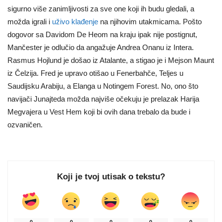
sigurno više zanimljivosti za sve one koji ih budu gledali, a
možda igrali i
uživo klađenje
na njihovim utakmicama. Pošto
dogovor sa Davidom De Heom na kraju ipak nije postignut,
Mančester je odlučio da angažuje Andrea Onanu iz Intera.
Rasmus Hojlund je došao iz Atalante, a stigao je i Mejson Maunt
iz Čelzija. Fred je upravo otišao u Fenerbahče, Teljes u
Saudijsku Arabiju, a Elanga u Notingem Forest. No, ono što
navijači Junajteda možda najviše očekuju je prelazak Harija
Megvajera u Vest Hem koji bi ovih dana trebalo da bude i
ozvaničen.
Koji je tvoj utisak o tekstu?
0
0
0
0
0