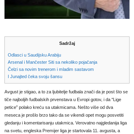
Sadržaj
Odlasci u Saudijsku Arabiju
Arsenal i Mančester Siti sa nekoliko pojačanja
Čelzi sa novim trenerom i mladim sastavom
I Junajted čeka svoju šansu
Avgust je stigao, a to za ljubitelje fudbala znači da je post što se
tiče najboljih fudbalskih prvenstava u Evropi gotov, i da “Lige
petice” polako kreću sa utakmicama. Nešto više od dva
meseca je prošlo brzo tako da se vikendi opet mogu posvetiti
gledanju i komentarisanju utakmica. Verovatno najgledanija liga
na svetu, engleska Premijer liga je startovala 11. avgusta, a