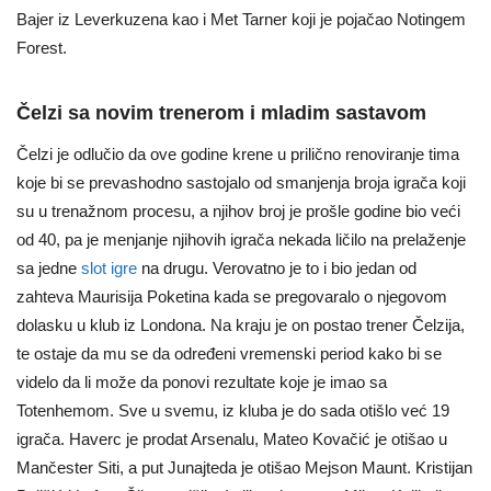
Bajer iz Leverkuzena kao i Met Tarner koji je pojačao Notingem
Forest.
Čelzi sa novim trenerom i mladim sastavom
Čelzi je odlučio da ove godine krene u prilično renoviranje tima
koje bi se prevashodno sastojalo od smanjenja broja igrača koji
su u trenažnom procesu, a njihov broj je prošle godine bio veći
od 40, pa je menjanje njihovih igrača nekada ličilo na prelaženje
sa jedne
slot igre
na drugu. Verovatno je to i bio jedan od
zahteva Maurisija Poketina kada se pregovaralo o njegovom
dolasku u klub iz Londona. Na kraju je on postao trener Čelzija,
te ostaje da mu se da određeni vremenski period kako bi se
videlo da li može da ponovi rezultate koje je imao sa
Totenhemom. Sve u svemu, iz kluba je do sada otišlo već 19
igrača. Haverc je prodat Arsenalu, Mateo Kovačić je otišao u
Mančester Siti, a put Junajteda je otišao Mejson Maunt. Kristijan