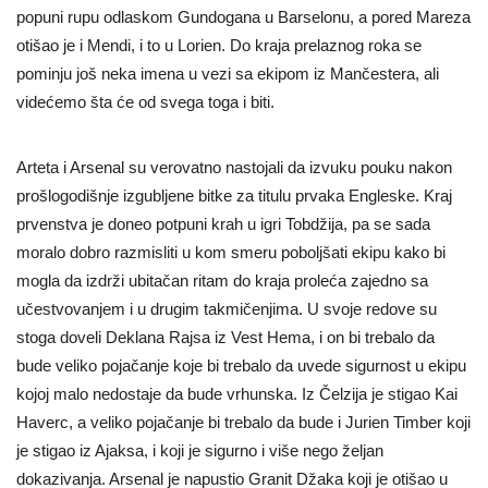
popuni rupu odlaskom Gundogana u Barselonu, a pored Mareza
otišao je i Mendi, i to u Lorien. Do kraja prelaznog roka se
pominju još neka imena u vezi sa ekipom iz Mančestera, ali
videćemo šta će od svega toga i biti.
Arteta i Arsenal su verovatno nastojali da izvuku pouku nakon
prošlogodišnje izgubljene bitke za titulu prvaka Engleske. Kraj
prvenstva je doneo potpuni krah u igri Tobdžija, pa se sada
moralo dobro razmisliti u kom smeru poboljšati ekipu kako bi
mogla da izdrži ubitačan ritam do kraja proleća zajedno sa
učestvovanjem i u drugim takmičenjima. U svoje redove su
stoga doveli Deklana Rajsa iz Vest Hema, i on bi trebalo da
bude veliko pojačanje koje bi trebalo da uvede sigurnost u ekipu
kojoj malo nedostaje da bude vrhunska. Iz Čelzija je stigao Kai
Haverc, a veliko pojačanje bi trebalo da bude i Jurien Timber koji
je stigao iz Ajaksa, i koji je sigurno i više nego željan
dokazivanja. Arsenal je napustio Granit Džaka koji je otišao u