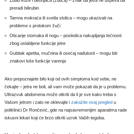
Žutilo kože i beonjača (žutica) – znak da jetra ne uspeva da
preradi bilirubin
Tamna mokraća ili svetla stolica – mogu ukazivati na
probleme s protokom žuči
Oticanje stomaka ili nogu – posledica nakupljanja tečnosti
zbog oslabljene funkcije jetre
Gubitak apetita, mučnina ili osećaj nadutosti – mogu biti
znakovi loše funkcije varenja
Ako prepoznajete bilo koji od ovih simptoma kod sebe, ne
čekajte – jetra ne boli, ali vam može pokazati da je u problemu.
Ultrazvuk abdomena može otkriti da li je sve kako treba s
Vašom jetrom i zato ne oklevajte i
zakažite ovaj pregled
u
poliklinici Dr Rončević, gde na najsavremenijim aparatima rade
iskusni lekari koji će brzo otkriti uzrok Vaših tegoba.