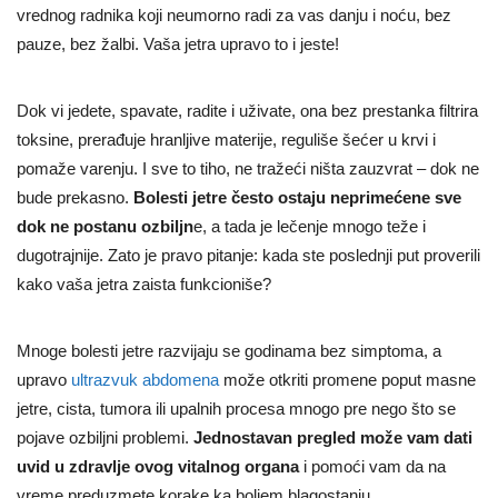
vrednog radnika koji neumorno radi za vas danju i noću, bez
pauze, bez žalbi. Vaša jetra upravo to i jeste!
Dok vi jedete, spavate, radite i uživate, ona bez prestanka filtrira
toksine, prerađuje hranljive materije, reguliše šećer u krvi i
pomaže varenju. I sve to tiho, ne tražeći ništa zauzvrat – dok ne
bude prekasno.
Bolesti jetre često ostaju neprimećene sve
dok ne postanu ozbiljn
e, a tada je lečenje mnogo teže i
dugotrajnije. Zato je pravo pitanje: kada ste poslednji put proverili
kako vaša jetra zaista funkcioniše?
Mnoge bolesti jetre razvijaju se godinama bez simptoma, a
upravo
ultrazvuk abdomena
može otkriti promene poput masne
jetre, cista, tumora ili upalnih procesa mnogo pre nego što se
pojave ozbiljni problemi.
Jednostavan pregled može vam dati
uvid u zdravlje ovog vitalnog organa
i pomoći vam da na
vreme preduzmete korake ka boljem blagostanju.