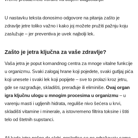
U nastavku teksta donosimo odgovore na pitanja zašto je
zdravlje jetre toliko važno i kako joj možete pružiti pažnju koju
zaslužuje – jer preventiva je uvek najbolji lek.
Zašto je jetra ključna za vaše zdravlje?
Vaša jetra je poput komandnog centra za mnoge vitalne funkcije
u organizmu. Svaki zalogaj hrane koji pojedete, svaki gutljaj pića
koji unesete i svaki lek koji popijete – sve to prolazi kroz jetru,
gde se razgrađuje, skladišti, prerađuje ili eliminiše.
Ovaj organ
igra ključnu ulogu u mnogim procesima u organizmu
– u
varenju masti i ugljenih hidrata, reguliše nivo šećera u krvi,
skladišti vitamine i minerale, a istovremeno filtrira toksine i štiti
telo od štetnih supstanci.
Ali kada jetra počne da slabi, posledice se ne odražavaju samo