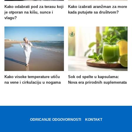
Kako odabrati pod za terasu koji
Kako izabrati aranžman za more
je otporan na kišu, sunce i
kada putujete sa društvom?
vlagu?
Kako visoke temperature utiču
Sok od spelte u kapsulama:
na vene i cirkulaciju u nogama
Nova era prirodnih suplemenata
ODRICANJE ODGOVORNOSTI
KONTAKT