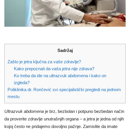
Sadržaj
Zašto je jetra ključna za vaše zdravlje?
Kako prepoznati da vaša jetra nije zdrava?
Ko treba da ide na ultrazvuk abdomena i kako on
izgleda?
Poliklinika dr. Rončević svi specijalistički pregledi na jednom
mestu
Ultrazvuk abdomena
je brz, bezbolan i potpuno bezbedan način
da proverite zdravlje unutrašnjih organa – a jetra je jedna od njih
kojoj često ne pridajemo dovoljno pažnje. Zamislite da imate