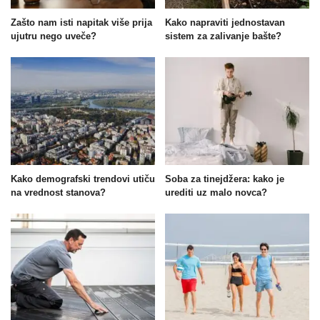
Zašto nam isti napitak više prija
Kako napraviti jednostavan
ujutru nego uveče?
sistem za zalivanje bašte?
Kako demografski trendovi utiču
Soba za tinejdžera: kako je
na vrednost stanova?
urediti uz malo novca?