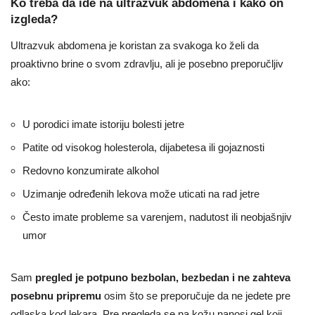
Ko treba da ide na ultrazvuk abdomena i kako on
izgleda?
Ultrazvuk abdomena je koristan za svakoga ko želi da
proaktivno brine o svom zdravlju, ali je posebno preporučljiv
ako:
U porodici imate istoriju bolesti jetre
Patite od visokog holesterola, dijabetesa ili gojaznosti
Redovno konzumirate alkohol
Uzimanje određenih lekova može uticati na rad jetre
Često imate probleme sa varenjem, nadutost ili neobjašnjiv
umor
Sam
pregled je potpuno bezbolan, bezbedan i ne zahteva
posebnu pripremu
osim što se preporučuje da ne jedete pre
odlaska kod lekara. Pre pregleda se na kožu nanosi gel koji