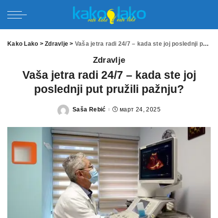
Kako Lako
>
Zdravlje
>
Vaša jetra radi 24/7 – kada ste joj poslednji put pružili pažnju?
Zdravlje
Vaša jetra radi 24/7 – kada ste joj
poslednji put pružili pažnju?
Saša Rebić
март 24, 2025
Posted
by