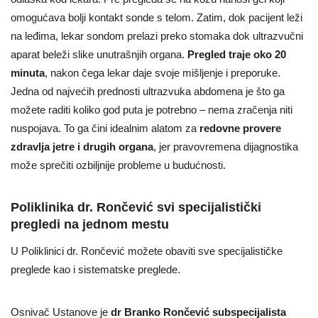
omogućava bolji kontakt sonde s telom. Zatim, dok pacijent leži
na leđima, lekar sondom prelazi preko stomaka dok ultrazvučni
aparat beleži slike unutrašnjih organa.
Pregled traje oko 20
minuta
, nakon čega lekar daje svoje mišljenje i preporuke.
Jedna od najvećih prednosti ultrazvuka abdomena je što ga
možete raditi koliko god puta je potrebno – nema zračenja niti
nuspojava. To ga čini idealnim alatom za
redovne provere
zdravlja jetre i drugih organa
, jer pravovremena dijagnostika
može sprečiti ozbiljnije probleme u budućnosti.
Poliklinika dr. Rončević svi specijalistički
pregledi na jednom mestu
U Poliklinici dr. Rončević možete obaviti sve specijalističke
preglede kao i sistematske preglede.
Osnivač Ustanove je
dr Branko Rončević subspecijalista