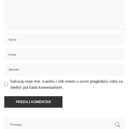
Sačuvaj moje ime, e-poštu i veb mesto u ovom pregledaču veba za
sledeći put kada komentarišem.