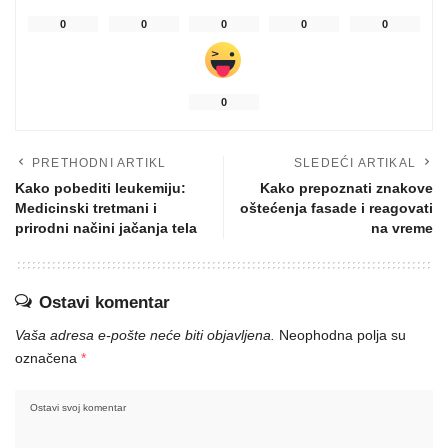
0
0
0
0
0
0
PRETHODNI ARTIKL
SLEDEĆI ARTIKAL
Kako pobediti leukemiju:
Kako prepoznati znakove
Medicinski tretmani i
oštećenja fasade i reagovati
prirodni načini jačanja tela
na vreme
Ostavi komentar
Vaša adresa e-pošte neće biti objavljena.
Neophodna polja su
označena
*