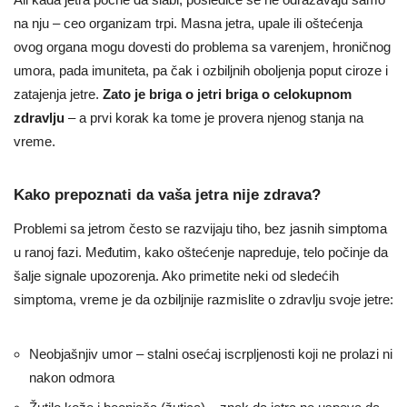
na nju – ceo organizam trpi. Masna jetra, upale ili oštećenja
ovog organa mogu dovesti do problema sa varenjem, hroničnog
umora, pada imuniteta, pa čak i ozbiljnih oboljenja poput ciroze i
zatajenja jetre.
Zato je briga o jetri briga o celokupnom
zdravlju
– a prvi korak ka tome je provera njenog stanja na
vreme.
Kako prepoznati da vaša jetra nije zdrava?
Problemi sa jetrom često se razvijaju tiho, bez jasnih simptoma
u ranoj fazi. Međutim, kako oštećenje napreduje, telo počinje da
šalje signale upozorenja. Ako primetite neki od sledećih
simptoma, vreme je da ozbiljnije razmislite o zdravlju svoje jetre:
Neobjašnjiv umor – stalni osećaj iscrpljenosti koji ne prolazi ni
nakon odmora