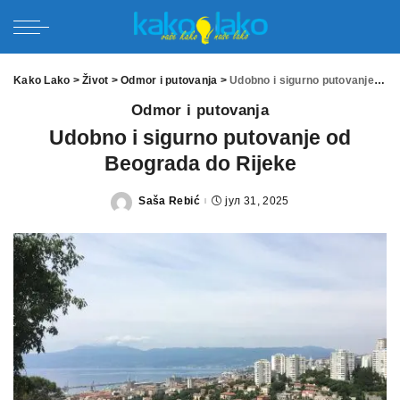
Kako Lako
>
Život
>
Odmor i putovanja
>
Udobno i sigurno putovanje od Beograda do Rijeke
Odmor i putovanja
Udobno i sigurno putovanje od
Beograda do Rijeke
Saša Rebić
јул 31, 2025
Posted
by