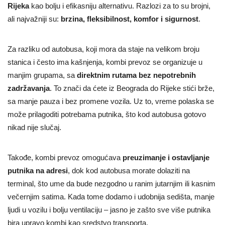
Rijeka
kao bolju i efikasniju alternativu. Razlozi za to su brojni,
ali najvažniji su:
brzina, fleksibilnost, komfor i sigurnost
.
Za razliku od autobusa, koji mora da staje na velikom broju
stanica i često ima kašnjenja, kombi prevoz se organizuje u
manjim grupama, sa
direktnim rutama bez nepotrebnih
zadržavanja
. To znači da ćete iz Beograda do Rijeke stići brže,
sa manje pauza i bez promene vozila. Uz to, vreme polaska se
može prilagoditi potrebama putnika, što kod autobusa gotovo
nikad nije slučaj.
Takođe, kombi prevoz omogućava
preuzimanje i ostavljanje
putnika na adresi
, dok kod autobusa morate dolaziti na
terminal, što ume da bude nezgodno u ranim jutarnjim ili kasnim
večernjim satima. Kada tome dodamo i udobnija sedišta, manje
ljudi u vozilu i bolju ventilaciju – jasno je zašto sve više putnika
bira upravo kombi kao sredstvo transporta.