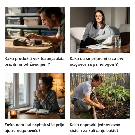
Kako produžiti vek trajanja alata
Kako da se pripremite za prvi
pravilnim održavanjem?
razgovor sa psihologom?
Zašto nam isti napitak više prija
Kako napraviti jednostavan
ujutru nego uveče?
sistem za zalivanje bašte?