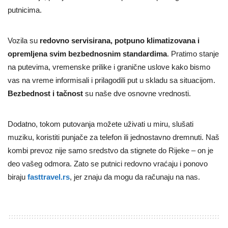
putnicima.
Vozila su
redovno servisirana, potpuno klimatizovana i
opremljena svim bezbednosnim standardima
. Pratimo stanje
na putevima, vremenske prilike i granične uslove kako bismo
vas na vreme informisali i prilagodili put u skladu sa situacijom.
Bezbednost i tačnost
su naše dve osnovne vrednosti.
Dodatno, tokom putovanja možete uživati u miru, slušati
muziku, koristiti punjače za telefon ili jednostavno dremnuti. Naš
kombi prevoz nije samo sredstvo da stignete do Rijeke – on je
deo vašeg odmora. Zato se putnici redovno vraćaju i ponovo
biraju
fasttravel.rs
, jer znaju da mogu da računaju na nas.