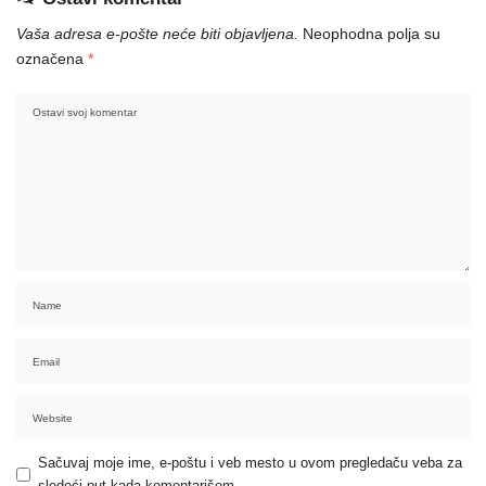
Vaša adresa e-pošte neće biti objavljena.
Neophodna polja su
označena
*
Sačuvaj moje ime, e-poštu i veb mesto u ovom pregledaču veba za
sledeći put kada komentarišem.