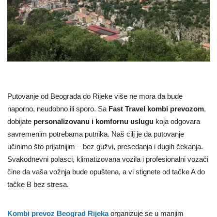
Putovanje od Beograda do Rijeke više ne mora da bude
naporno, neudobno ili sporo. Sa
Fast Travel kombi prevozom
,
dobijate
personalizovanu i komfornu uslugu
koja odgovara
savremenim potrebama putnika. Naš cilj je da putovanje
učinimo što prijatnijim – bez gužvi, presedanja i dugih čekanja.
Svakodnevni polasci, klimatizovana vozila i profesionalni vozači
čine da vaša vožnja bude opuštena, a vi stignete od tačke A do
tačke B bez stresa.
Kombi prevoz Beograd Rijeka
organizuje se u manjim