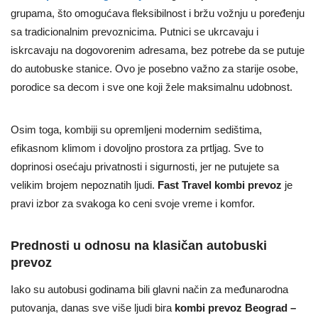
grupama, što omogućava fleksibilnost i bržu vožnju u poređenju
sa tradicionalnim prevoznicima. Putnici se ukrcavaju i
iskrcavaju na dogovorenim adresama, bez potrebe da se putuje
do autobuske stanice. Ovo je posebno važno za starije osobe,
porodice sa decom i sve one koji žele maksimalnu udobnost.
Osim toga, kombiji su opremljeni modernim sedištima,
efikasnom klimom i dovoljno prostora za prtljag. Sve to
doprinosi osećaju privatnosti i sigurnosti, jer ne putujete sa
velikim brojem nepoznatih ljudi.
Fast Travel kombi prevoz
je
pravi izbor za svakoga ko ceni svoje vreme i komfor.
Prednosti u odnosu na klasičan autobuski
prevoz
Iako su autobusi godinama bili glavni način za međunarodna
putovanja, danas sve više ljudi bira
kombi prevoz Beograd –