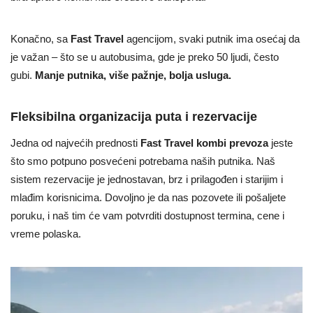
Konačno, sa
Fast Travel
agencijom, svaki putnik ima osećaj da
je važan – što se u autobusima, gde je preko 50 ljudi, često
gubi.
Manje putnika, više pažnje, bolja usluga.
Fleksibilna organizacija puta i rezervacije
Jedna od najvećih prednosti
Fast Travel kombi prevoza
jeste
što smo potpuno posvećeni potrebama naših putnika. Naš
sistem rezervacije je jednostavan, brz i prilagođen i starijim i
mlađim korisnicima. Dovoljno je da nas pozovete ili pošaljete
poruku, i naš tim će vam potvrditi dostupnost termina, cene i
vreme polaska.