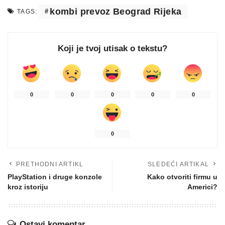
kombi prevoz Beograd Rijeka
TAGS:
Koji je tvoj utisak o tekstu?
0
0
0
0
0
0
PRETHODNI ARTIKL
SLEDEĆI ARTIKAL
PlayStation i druge konzole
Kako otvoriti firmu u
kroz istoriju
Americi?
Ostavi komentar