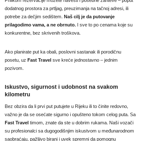
Prilikom rezervacije možete navesti i posebne zahteve – poput
dodatnog prostora za prtljag, preuzimanja na tačnoj adresi, ili
potrebe za dečjim sedištem.
Naš cilj je da putovanje
prilagodimo vama, a ne obrnuto.
I sve to po cenama koje su
konkurentne, bez skrivenih troškova.
Ako planirate put ka obali, poslovni sastanak ili porodičnu
posetu, uz
Fast Travel
sve kreće jednostavno – jednim
pozivom.
Iskustvo, sigurnost i udobnost na svakom
kilometru
Bez obzira da li prvi put putujete u Rijeku ili to činite redovno,
važno je da se osećate sigurno i opušteno tokom celog puta. Sa
Fast Travel
timom, znate da ste u dobrim rukama. Naši vozači
su profesionalci sa dugogodišnjim iskustvom u međunarodnom
saobraćaju, pažljivo birani i uvek spremni da pomognu