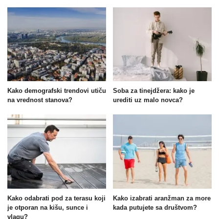
Kako demografski trendovi utiču
Soba za tinejdžera: kako je
na vrednost stanova?
urediti uz malo novca?
Kako odabrati pod za terasu koji
Kako izabrati aranžman za more
je otporan na kišu, sunce i
kada putujete sa društvom?
vlagu?