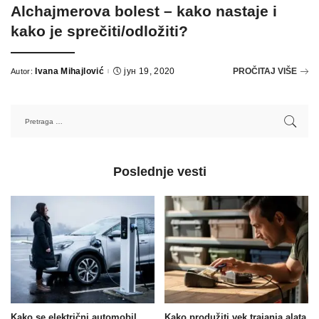
Alchajmerova bolest – kako nastaje i
kako je sprečiti/odložiti?
Ivana Mihajlović
јун 19, 2020
PROČITAJ VIŠE
Autor:
Poslednje vesti
Kako se električni automobil
Kako produžiti vek trajanja alata