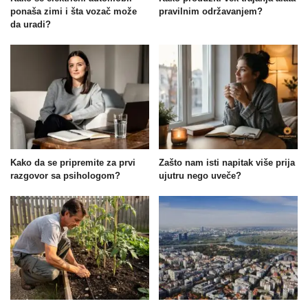
ponaša zimi i šta vozač može
pravilnim održavanjem?
da uradi?
Kako da se pripremite za prvi
Zašto nam isti napitak više prija
razgovor sa psihologom?
ujutru nego uveče?