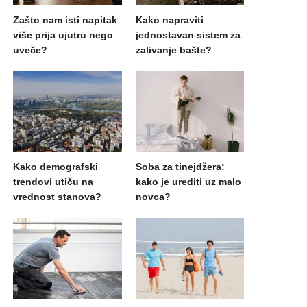
Zašto nam isti napitak
Kako napraviti
više prija ujutru nego
jednostavan sistem za
uveče?
zalivanje bašte?
Kako demografski
Soba za tinejdžera:
trendovi utiču na
kako je urediti uz malo
vrednost stanova?
novca?