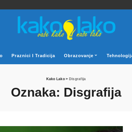
o
Praznici I Tradicija
Obrazovanje
Tehnologij
Kako Lako
>
Disgrafija
Oznaka:
Disgrafija