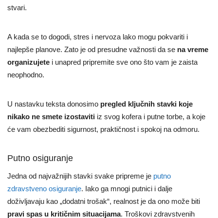
stvari.
A kada se to dogodi, stres i nervoza lako mogu pokvariti i
najlepše planove. Zato je od presudne važnosti da se
na vreme
organizujete
i unapred pripremite sve ono što vam je zaista
neophodno.
U nastavku teksta donosimo
pregled ključnih stavki koje
nikako ne smete izostaviti
iz svog kofera i putne torbe, a koje
će vam obezbediti sigurnost, praktičnost i spokoj na odmoru.
Putno osiguranje
Jedna od najvažnijih stavki svake pripreme je
putno
zdravstveno osiguranje
. Iako ga mnogi putnici i dalje
doživljavaju kao „dodatni trošak“, realnost je da ono može biti
pravi spas u kritičnim situacijama
. Troškovi zdravstvenih