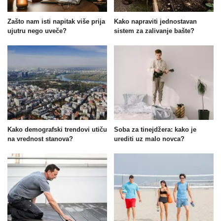
Zašto nam isti napitak više prija
Kako napraviti jednostavan
ujutru nego uveče?
sistem za zalivanje bašte?
Kako demografski trendovi utiču
Soba za tinejdžera: kako je
na vrednost stanova?
urediti uz malo novca?