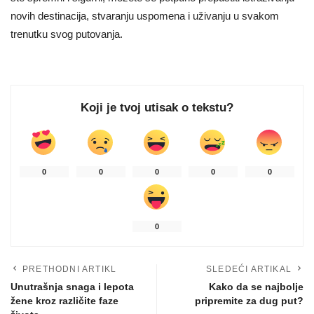
novih destinacija, stvaranju uspomena i uživanju u svakom
trenutku svog putovanja.
Koji je tvoj utisak o tekstu?
0
0
0
0
0
0
PRETHODNI ARTIKL
SLEDEĆI ARTIKAL
Unutrašnja snaga i lepota
Kako da se najbolje
žene kroz različite faze
pripremite za dug put?