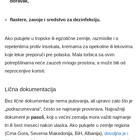
boravak,
flastere, zavoje i sredstvo za dezinfekciju.
Ako putujete u tropske ili egzotične zemlje, razmislite i o
repelentima protiv insekata, kremama za opekotine ili lekovima
koje lekar preporuči pre polaska. Mala torbica sa ovim
potrepštinama neće zauzeti mnogo prostora, a može biti od
neprocenjive koristi.
Lična dokumentacija
Bez lične dokumentacije nema putovanja, ali upravo zato što je
„podrazumevana“, često se najmanje proverava. Najvažniji
dokument je
pasoš
, koji u većini zemalja mora važiti najmanje
tri ili šest meseci nakon ulaska. Ako putujete u zemlje regiona
(Crna Gora, Severna Makedonija, BiH, Albanija),
dovoljna je i