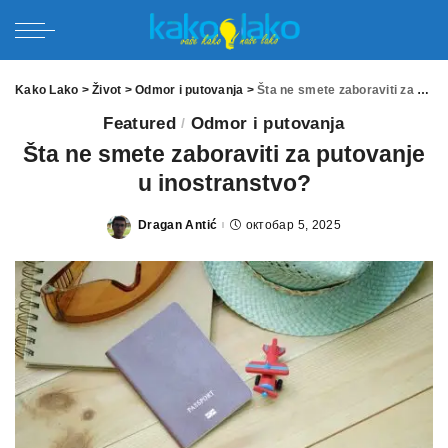
Kako Lako
>
Život
>
Odmor i putovanja
>
Šta ne smete zaboraviti za putovanje u inostranstvo?
Featured
Odmor i putovanja
Šta ne smete zaboraviti za putovanje
u inostranstvo?
Dragan Antić
октобар 5, 2025
Posted
by