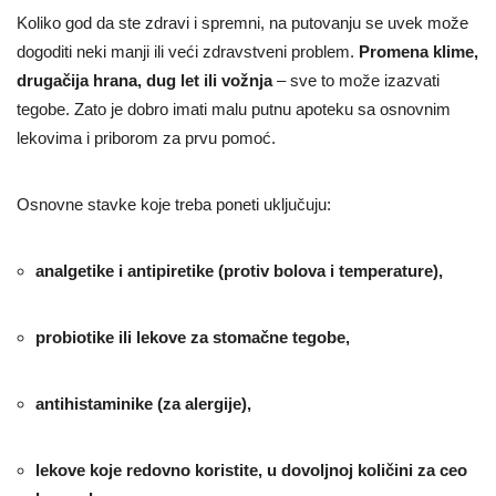
Koliko god da ste zdravi i spremni, na putovanju se uvek može
dogoditi neki manji ili veći zdravstveni problem.
Promena klime,
drugačija hrana, dug let ili vožnja
– sve to može izazvati
tegobe. Zato je dobro imati malu putnu apoteku sa osnovnim
lekovima i priborom za prvu pomoć.
Osnovne stavke koje treba poneti uključuju:
analgetike i antipiretike (protiv bolova i temperature),
probiotike ili lekove za stomačne tegobe,
antihistaminike (za alergije),
lekove koje redovno koristite, u dovoljnoj količini za ceo