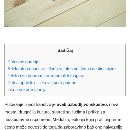
Sadržaj
Putno osiguranje
Adekvatna obuća u skladu sa aktivnostima i destinacijom
Telefon sa dobrom kamerom ili fotoaparat
Putna apoteka – lekovi i prva pomoć
Lična dokumentacija
Putovanje u inostranstvo je
uvek uzbudljivo iskustvo
, nova
mesta, drugačija kultura, susreti sa ljudima i prilike za
nezaboravne uspomene. Međutim, euforija koja prati pripreme
često može dovesti do toga da zaboravimo baš one najvažnije