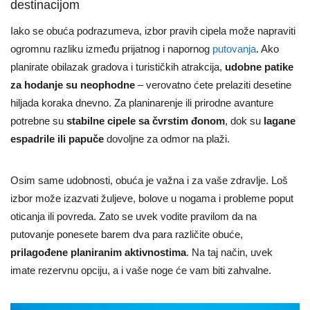
destinacijom
Iako se obuća podrazumeva, izbor pravih cipela može napraviti
ogromnu razliku između prijatnog i napornog
putovanja
. Ako
planirate obilazak gradova i turističkih atrakcija,
udobne patike
za hodanje su neophodne
– verovatno ćete prelaziti desetine
hiljada koraka dnevno. Za planinarenje ili prirodne avanture
potrebne su
stabilne cipele sa čvrstim đonom
, dok su
lagane
espadrile ili papuče
dovoljne za odmor na plaži.
Osim same udobnosti, obuća je važna i za vaše zdravlje. Loš
izbor može izazvati žuljeve, bolove u nogama i probleme poput
oticanja ili povreda. Zato se uvek vodite pravilom da na
putovanje ponesete barem dva para različite obuće,
prilagođene planiranim aktivnostima
. Na taj način, uvek
imate rezervnu opciju, a i vaše noge će vam biti zahvalne.