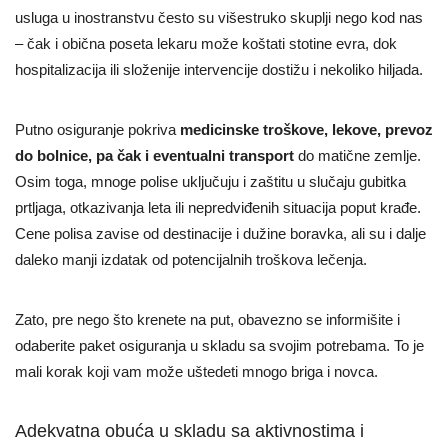
usluga u inostranstvu često su višestruko skuplji nego kod nas
– čak i obična poseta lekaru može koštati stotine evra, dok
hospitalizacija ili složenije intervencije dostižu i nekoliko hiljada.
Putno osiguranje pokriva
medicinske troškove, lekove, prevoz
do bolnice, pa čak i eventualni transport
do matične zemlje.
Osim toga, mnoge polise uključuju i zaštitu u slučaju gubitka
prtljaga, otkazivanja leta ili nepredviđenih situacija poput krađe.
Cene polisa zavise od destinacije i dužine boravka, ali su i dalje
daleko manji izdatak od potencijalnih troškova lečenja.
Zato, pre nego što krenete na put, obavezno se informišite i
odaberite paket osiguranja u skladu sa svojim potrebama. To je
mali korak koji vam može uštedeti mnogo briga i novca.
Adekvatna obuća u skladu sa aktivnostima i