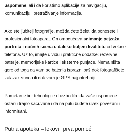
uspomene
, ali i da koristimo aplikacije za navigaciju,
komunikaciju i pretraživanje informacija.
Ako ste ljubitelj fotografije, možda ćete želeti da ponesete i
profesionalni fotoaparat. On omogućava
snimanje pejzaža,
portreta i noćnih scena u daleko boljem kvalitetu
od većine
telefona. Uz to, imajte u vidu i praktične dodatke: rezervne
baterije, memorijske kartice i eksterne punjače. Nema ništa
gore od toga da vam se baterija isprazni baš dok fotografišete
zalazak sunca ili dok vam je GPS najpotrebniji.
Pametan izbor tehnologije obezbediće da vaše uspomene
ostanu trajno sačuvane i da na putu budete uvek povezani i
informisani.
Putna apoteka – lekovi i prva pomoć