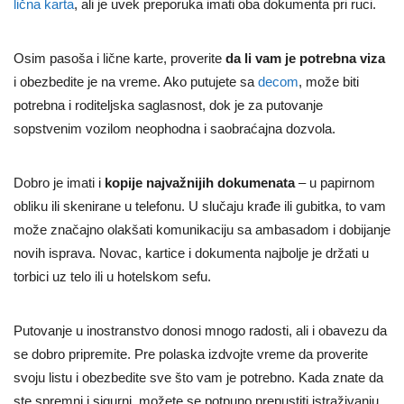
lična karta
, ali je uvek preporuka imati oba dokumenta pri ruci.
Osim pasoša i lične karte, proverite
da li vam je potrebna viza
i obezbedite je na vreme. Ako putujete sa
decom
, može biti
potrebna i roditeljska saglasnost, dok je za putovanje
sopstvenim vozilom neophodna i saobraćajna dozvola.
Dobro je imati i
kopije najvažnijih dokumenata
– u papirnom
obliku ili skenirane u telefonu. U slučaju krađe ili gubitka, to vam
može značajno olakšati komunikaciju sa ambasadom i dobijanje
novih isprava. Novac, kartice i dokumenta najbolje je držati u
torbici uz telo ili u hotelskom sefu.
Putovanje u inostranstvo donosi mnogo radosti, ali i obavezu da
se dobro pripremite. Pre polaska izdvojte vreme da proverite
svoju listu i obezbedite sve što vam je potrebno. Kada znate da
ste spremni i sigurni, možete se potpuno prepustiti istraživanju