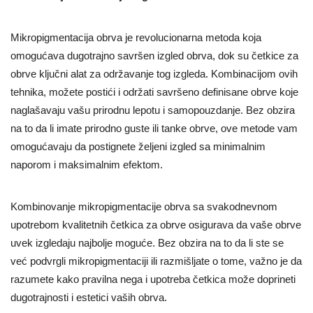
Mikropigmentacija obrva je revolucionarna metoda koja
omogućava dugotrajno savršen izgled obrva, dok su četkice za
obrve ključni alat za održavanje tog izgleda. Kombinacijom ovih
tehnika, možete postići i održati savršeno definisane obrve koje
naglašavaju vašu prirodnu lepotu i samopouzdanje. Bez obzira
na to da li imate prirodno guste ili tanke obrve, ove metode vam
omogućavaju da postignete željeni izgled sa minimalnim
naporom i maksimalnim efektom.
Kombinovanje mikropigmentacije obrva sa svakodnevnom
upotrebom kvalitetnih četkica za obrve osigurava da vaše obrve
uvek izgledaju najbolje moguće. Bez obzira na to da li ste se
već podvrgli mikropigmentaciji ili razmišljate o tome, važno je da
razumete kako pravilna nega i upotreba četkica može doprineti
dugotrajnosti i estetici vaših obrva.