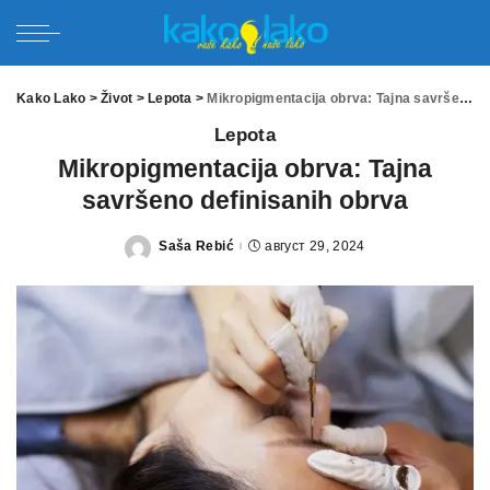
Kako Lako
>
Život
>
Lepota
>
Mikropigmentacija obrva: Tajna savršeno definisanih obrva
Lepota
Mikropigmentacija obrva: Tajna
savršeno definisanih obrva
Saša Rebić
август 29, 2024
Posted
by