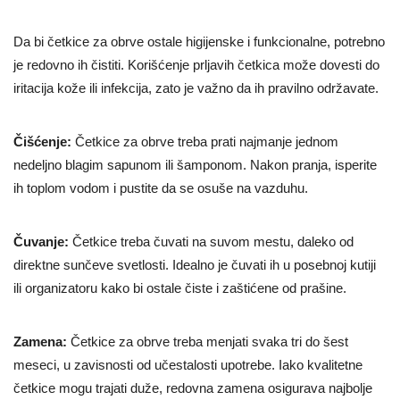
Da bi četkice za obrve ostale higijenske i funkcionalne, potrebno
je redovno ih čistiti. Korišćenje prljavih četkica može dovesti do
iritacija kože ili infekcija, zato je važno da ih pravilno održavate.
Čišćenje:
Četkice za obrve treba prati najmanje jednom
nedeljno blagim sapunom ili šamponom. Nakon pranja, isperite
ih toplom vodom i pustite da se osuše na vazduhu.
Čuvanje:
Četkice treba čuvati na suvom mestu, daleko od
direktne sunčeve svetlosti. Idealno je čuvati ih u posebnoj kutiji
ili organizatoru kako bi ostale čiste i zaštićene od prašine.
Zamena:
Četkice za obrve treba menjati svaka tri do šest
meseci, u zavisnosti od učestalosti upotrebe. Iako kvalitetne
četkice mogu trajati duže, redovna zamena osigurava najbolje