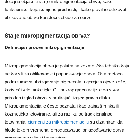
detaljno objasniti šta je mikropigmentacija obrva, kako
funkcioniše, koje su njene prednosti, i kako pravilno održavati
oblikovane obrve koristeći četkice za obrve.
Šta je mikropigmentacija obrva?
Definicija i proces mikropigmentacije
Mikropigmentacija obrva je polutrajna kozmetička tehnika koja
se koristi za oblikovanje i popunjavanje obrva. Ova metoda
podrazumeva ubrizgavanje pigmenata u gornje slojeve kože,
koristeći vrlo tanke igle. Cilj mikropigmentacije je da stvori
prirodan izgled obrva, simulirajući izgled pravih dlaka.
Mikropigmentacija je često poznata i kao trajna šminka ili
kozmetičko tetoviranje, ali za razliku od tradicionalnog
tetoviranja,
pigmenti za mikropigmentaciju
su dizajnirani da
blede tokom vremena, omogućavajući prilagođavanje obrva
promenama u licu i trendovima.