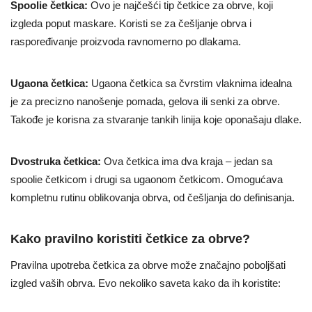
Spoolie četkica:
Ovo je najčešći tip četkice za obrve, koji
izgleda poput maskare. Koristi se za češljanje obrva i
raspoređivanje proizvoda ravnomerno po dlakama.
Ugaona četkica:
Ugaona četkica sa čvrstim vlaknima idealna
je za precizno nanošenje pomada, gelova ili senki za obrve.
Takođe je korisna za stvaranje tankih linija koje oponašaju dlake.
Dvostruka četkica:
Ova četkica ima dva kraja – jedan sa
spoolie četkicom i drugi sa ugaonom četkicom. Omogućava
kompletnu rutinu oblikovanja obrva, od češljanja do definisanja.
Kako pravilno koristiti četkice za obrve?
Pravilna upotreba četkica za obrve može značajno poboljšati
izgled vaših obrva. Evo nekoliko saveta kako da ih koristite: