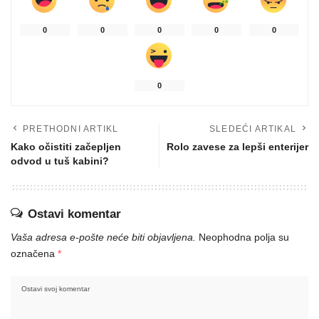
0
0
0
0
0
0
PRETHODNI ARTIKL
SLEDEĆI ARTIKAL
Kako očistiti začepljen
Rolo zavese za lepši enterijer
odvod u tuš kabini?
Ostavi komentar
Vaša adresa e-pošte neće biti objavljena.
Neophodna polja su
označena
*