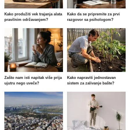
Kako produžiti vek trajanja alata
Kako da se pripremite za prvi
pravilnim održavanjem?
razgovor sa psihologom?
Zašto nam isti napitak više prija
Kako napraviti jednostavan
ujutru nego uveče?
sistem za zalivanje bašte?