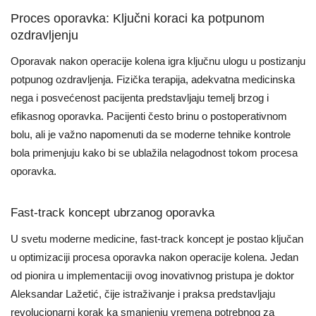
Proces oporavka: Ključni koraci ka potpunom
ozdravljenju
Oporavak nakon operacije kolena igra ključnu ulogu u postizanju
potpunog ozdravljenja. Fizička terapija, adekvatna medicinska
nega i posvećenost pacijenta predstavljaju temelj brzog i
efikasnog oporavka. Pacijenti često brinu o postoperativnom
bolu, ali je važno napomenuti da se moderne tehnike kontrole
bola primenjuju kako bi se ublažila nelagodnost tokom procesa
oporavka.
Fast-track koncept ubrzanog oporavka
U svetu moderne medicine, fast-track koncept je postao ključan
u optimizaciji procesa oporavka nakon operacije kolena. Jedan
od pionira u implementaciji ovog inovativnog pristupa je doktor
Aleksandar Lažetić, čije istraživanje i praksa predstavljaju
revolucionarni korak ka smanjenju vremena potrebnog za