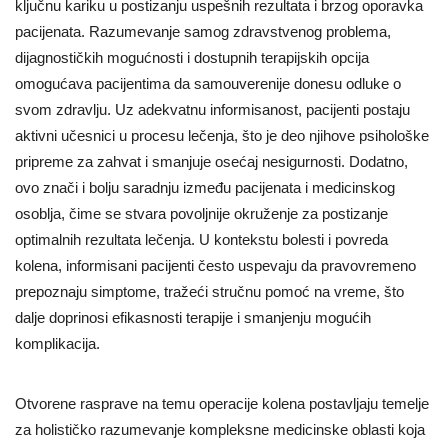
ključnu kariku u postizanju uspešnih rezultata i brzog oporavka
pacijenata. Razumevanje samog zdravstvenog problema,
dijagnostičkih mogućnosti i dostupnih terapijskih opcija
omogućava pacijentima da samouverenije donesu odluke o
svom zdravlju. Uz adekvatnu informisanost, pacijenti postaju
aktivni učesnici u procesu lečenja, što je deo njihove psihološke
pripreme za zahvat i smanjuje osećaj nesigurnosti. Dodatno,
ovo znači i bolju saradnju između pacijenata i medicinskog
osoblja, čime se stvara povoljnije okruženje za postizanje
optimalnih rezultata lečenja. U kontekstu bolesti i povreda
kolena, informisani pacijenti često uspevaju da pravovremeno
prepoznaju simptome, tražeći stručnu pomoć na vreme, što
dalje doprinosi efikasnosti terapije i smanjenju mogućih
komplikacija.
Otvorene rasprave na temu operacije kolena postavljaju temelje
za holističko razumevanje kompleksne medicinske oblasti koja