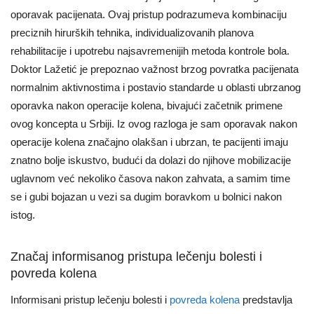
oporavak pacijenata. Ovaj pristup podrazumeva kombinaciju
preciznih hirurških tehnika, individualizovanih planova
rehabilitacije i upotrebu najsavremenijih metoda kontrole bola.
Doktor Lažetić je prepoznao važnost brzog povratka pacijenata
normalnim aktivnostima i postavio standarde u oblasti ubrzanog
oporavka nakon operacije kolena, bivajući začetnik primene
ovog koncepta u Srbiji. Iz ovog razloga je sam oporavak nakon
operacije kolena značajno olakšan i ubrzan, te pacijenti imaju
znatno bolje iskustvo, budući da dolazi do njihove mobilizacije
uglavnom već nekoliko časova nakon zahvata, a samim time
se i gubi bojazan u vezi sa dugim boravkom u bolnici nakon
istog.
Značaj informisanog pristupa lečenju bolesti i
povreda kolena
Informisani pristup lečenju bolesti i
povreda kolena
predstavlja