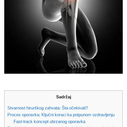
Sadržaj
Stvarnost hirurškog zahvata: Šta očekivati?
Proces oporavka: Ključni koraci ka potpunom ozdravljenju
Fast-track koncept ubrzanog oporavka