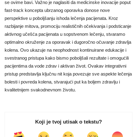
se ovime bavi. Važno je naglasiti da medicinske inovacije poput
fast-track koncepta ubrzanog oporavka donose nove
perspektive u poboljšanju ishoda lečenja pacijenata. Kroz
razbijanje mitova, promociju realističnih očekivanja i podsticanje
aktivnog učešća pacijenata u sopstvenom lečenju, stvaramo
optimalno okruženje za oporavak i dugoročno očuvanje zdravlja
kolena. Ovo ukazuje na neophodnost kontinuirane edukacije i
svestranog pristupa kako bismo poboljšali rezultate i omogućili
pacijentima da vode zdrav i aktivan život. Ovakav integrativni
pristup predstavlja ključnu nit koja povezuje sve aspekte lečenja
bolesti i povreda kolena, stvarajući put ka boljem zdravlju i
kvalitetnijem svakodnevnom životu.
Koji je tvoj utisak o tekstu?