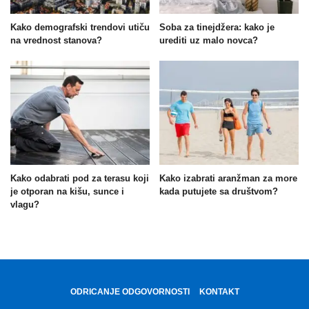
Kako demografski trendovi utiču
Soba za tinejdžera: kako je
na vrednost stanova?
urediti uz malo novca?
Kako odabrati pod za terasu koji
Kako izabrati aranžman za more
je otporan na kišu, sunce i
kada putujete sa društvom?
vlagu?
ODRICANJE ODGOVORNOSTI
KONTAKT