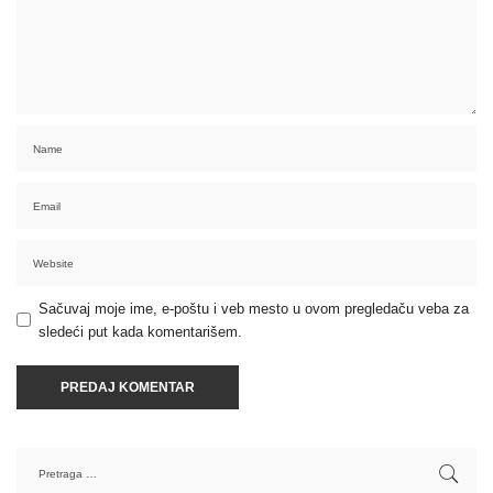
Sačuvaj moje ime, e-poštu i veb mesto u ovom pregledaču veba za
sledeći put kada komentarišem.