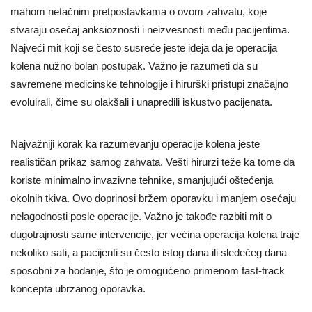
mahom netačnim pretpostavkama o ovom zahvatu, koje
stvaraju osećaj anksioznosti i neizvesnosti među pacijentima.
Najveći mit koji se često susreće jeste ideja da je operacija
kolena nužno bolan postupak. Važno je razumeti da su
savremene medicinske tehnologije i hirurški pristupi značajno
evoluirali, čime su olakšali i unapredili iskustvo pacijenata.
Najvažniji korak ka razumevanju operacije kolena jeste
realističan prikaz samog zahvata. Vešti hirurzi teže ka tome da
koriste minimalno invazivne tehnike, smanjujući oštećenja
okolnih tkiva. Ovo doprinosi bržem oporavku i manjem osećaju
nelagodnosti posle operacije. Važno je takođe razbiti mit o
dugotrajnosti same intervencije, jer većina operacija kolena traje
nekoliko sati, a pacijenti su često istog dana ili sledećeg dana
sposobni za hodanje, što je omogućeno primenom fast-track
koncepta ubrzanog oporavka.