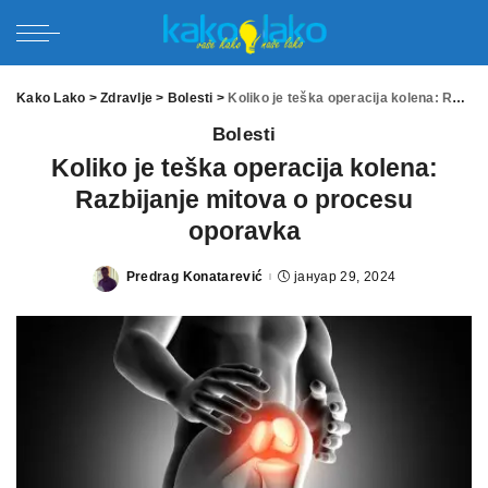
Kako Lako
>
Zdravlje
>
Bolesti
>
Koliko je teška operacija kolena: Razbijanje mitova o procesu oporavka
Bolesti
Koliko je teška operacija kolena:
Razbijanje mitova o procesu
oporavka
Predrag Konatarević
јануар 29, 2024
Posted
by