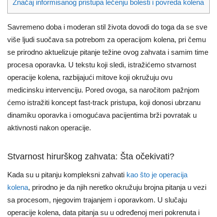
Značaj informisanog pristupa lečenju bolesti i povreda kolena
Savremeno doba i moderan stil života dovodi do toga da se sve
više ljudi suočava sa potrebom za operacijom kolena, pri čemu
se prirodno aktuelizuje pitanje težine ovog zahvata i samim time
procesa oporavka. U tekstu koji sledi, istražićemo stvarnost
operacije kolena, razbijajući mitove koji okružuju ovu
medicinsku intervenciju. Pored ovoga, sa naročitom pažnjom
ćemo istražiti koncept fast-track pristupa, koji donosi ubrzanu
dinamiku oporavka i omogućava pacijentima brži povratak u
aktivnosti nakon operacije.
Stvarnost hirurškog zahvata: Šta očekivati?
Kada su u pitanju kompleksni zahvati
kao što je operacija
kolena
, prirodno je da njih neretko okružuju brojna pitanja u vezi
sa procesom, njegovim trajanjem i oporavkom. U slučaju
operacije kolena, data pitanja su u određenoj meri pokrenuta i