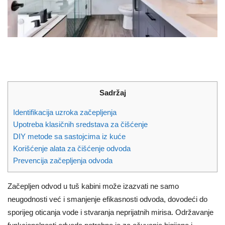
Sadržaj
Identifikacija uzroka začepljenja
Upotreba klasičnih sredstava za čišćenje
DIY metode sa sastojcima iz kuće
Korišćenje alata za čišćenje odvoda
Prevencija začepljenja odvoda
Začepljen odvod u tuš kabini može izazvati ne samo
neugodnosti već i smanjenje efikasnosti odvoda, dovodeći do
sporijeg oticanja vode i stvaranja neprijatnih mirisa. Održavanje