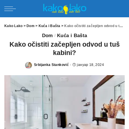
Kako Lako
>
Dom
>
Kuća i Bašta
>
Kako očistiti začepljen odvod u tuš kabini?
Dom
Kuća i Bašta
Kako očistiti začepljen odvod u tuš
kabini?
Srbijanka Stanković
јануар 18, 2024
Posted
by