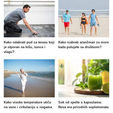
Kako odabrati pod za terasu koji
Kako izabrati aranžman za more
je otporan na kišu, sunce i
kada putujete sa društvom?
vlagu?
Kako visoke temperature utiču
Sok od spelte u kapsulama:
na vene i cirkulaciju u nogama
Nova era prirodnih suplemenata