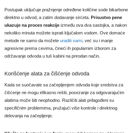
Postupak uključuje pražnjenje određene količine sode bikarbone
direktno u odvod, a zatim dodavanje sirćeta.
Prisustvo pene
ukazuje na proces reakcije
između ova dva sastojka, a nakon
nekoliko minuta možete isprati ključalom vodom. Ove domaće
metode ne samo da možete
uraditi sami
, već su i manje
agresivne prema cevima, čineći ih popularnim izborom za
održavanje odvoda u tuš kabini na prirodan način.
Korišćenje alata za čišćenje odvoda
Kada se suočavate sa začepljenjem odvoda koje sredstva za
čišćenje ne mogu efikasno rešiti, posezanje za odgovarajućim
alatima može biti neophodno. Različiti alati prilagođeni su
specifičnim problemima, pružajući više kontrole i direktnog
delovanja na začepljenje.