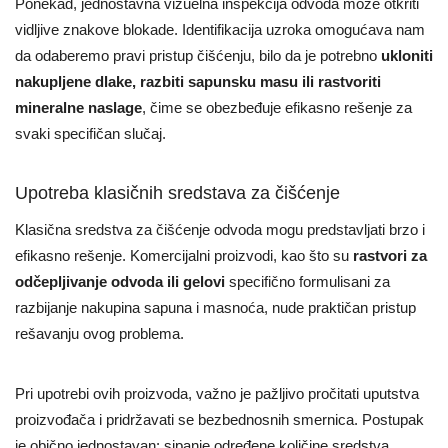
Ponekad, jednostavna vizuelna inspekcija odvoda može otkriti
vidljive znakove blokade. Identifikacija uzroka omogućava nam
da odaberemo pravi pristup čišćenju, bilo da je potrebno
ukloniti
nakupljene dlake, razbiti sapunsku masu ili rastvoriti
mineralne naslage
, čime se obezbeđuje efikasno rešenje za
svaki specifičan slučaj.
Upotreba klasičnih sredstava za čišćenje
Klasična sredstva za čišćenje odvoda mogu predstavljati brzo i
efikasno rešenje. Komercijalni proizvodi, kao što su
rastvori za
odčepljivanje odvoda ili gelovi
specifično formulisani za
razbijanje nakupina sapuna i masnoća, nude praktičan pristup
rešavanju ovog problema.
Pri upotrebi ovih proizvoda, važno je pažljivo pročitati uputstva
proizvođača i pridržavati se bezbednosnih smernica. Postupak
je obično jednostavan: sipanje određene količine sredstva