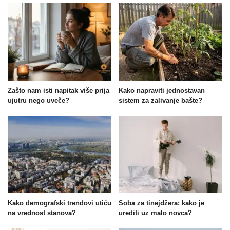
Zašto nam isti napitak više prija
Kako napraviti jednostavan
ujutru nego uveče?
sistem za zalivanje bašte?
Kako demografski trendovi utiču
Soba za tinejdžera: kako je
na vrednost stanova?
urediti uz malo novca?