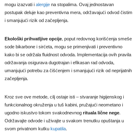
mogu izazvati i
alergije
na stopalima. Ovaj jednostavan
postupak deluje kao preventivna mera, održavajući odvod čistim
i smanjujući rizik od začepljenja.
Ekološki prihvatljive opcije
, poput redovnog korišćenja smeše
sode bikarbone i sirćeta, mogu se primenjivati i preventivno
kako bi se održala fluidnost odvoda. Implementacija ovih pravila
održavanja osigurava dugotrajan i efikasan rad odvoda,
umanjujući potrebu za čišćenjem i smanjujući rizik od neprijatnih
začepljenja.
Kroz sve ove metode, cilj ostaje isti – stvaranje higijenskog i
funkcionalnog okruženja u tuš kabini, pružajući neometano i
ugodno iskustvo tokom svakodnevnog
rituala lične nege
.
Održavajte odvode i uživajte u svakom trenutku opuštanja u
svom privatnom kutku
kupatila
.