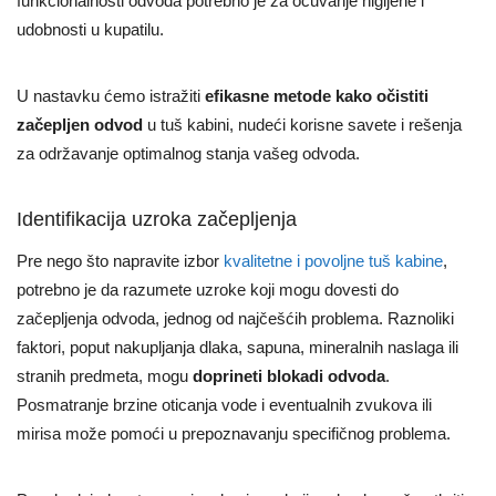
funkcionalnosti odvoda potrebno je za očuvanje higijene i
udobnosti u kupatilu.
U nastavku ćemo istražiti
efikasne metode kako očistiti
začepljen odvod
u tuš kabini, nudeći korisne savete i rešenja
za održavanje optimalnog stanja vašeg odvoda.
Identifikacija uzroka začepljenja
Pre nego što napravite izbor
kvalitetne i povoljne tuš kabine
,
potrebno je da razumete uzroke koji mogu dovesti do
začepljenja odvoda, jednog od najčešćih problema. Raznoliki
faktori, poput nakupljanja dlaka, sapuna, mineralnih naslaga ili
stranih predmeta, mogu
doprineti blokadi odvoda
.
Posmatranje brzine oticanja vode i eventualnih zvukova ili
mirisa može pomoći u prepoznavanju specifičnog problema.