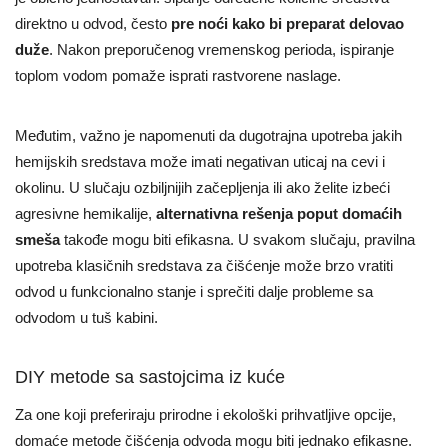
direktno u odvod, često
pre noći kako bi preparat delovao
duže
. Nakon preporučenog vremenskog perioda, ispiranje
toplom vodom pomaže isprati rastvorene naslage.
Međutim, važno je napomenuti da dugotrajna upotreba jakih
hemijskih sredstava može imati negativan uticaj na cevi i
okolinu. U slučaju ozbiljnijih začepljenja ili ako želite izbeći
agresivne hemikalije,
alternativna rešenja poput domaćih
smeša
takođe mogu biti efikasna. U svakom slučaju, pravilna
upotreba klasičnih sredstava za čišćenje može brzo vratiti
odvod u funkcionalno stanje i sprečiti dalje probleme sa
odvodom u tuš kabini.
DIY metode sa sastojcima iz kuće
Za one koji preferiraju prirodne i ekološki prihvatljive opcije,
domaće metode čišćenja odvoda mogu biti jednako efikasne.