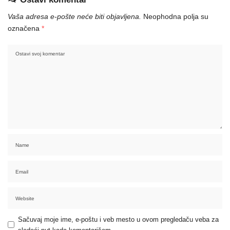
Vaša adresa e-pošte neće biti objavljena.
Neophodna polja su
označena
*
Sačuvaj moje ime, e-poštu i veb mesto u ovom pregledaču veba za