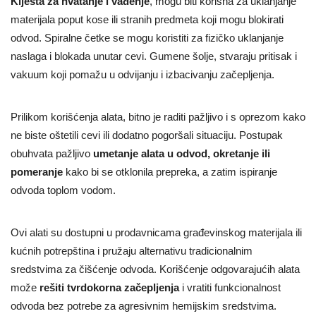
Klješta za hvatanje i vađenje
, mogu biti korisna za uklanjanje
materijala poput kose ili stranih predmeta koji mogu blokirati
odvod. Spiralne četke se mogu koristiti za fizičko uklanjanje
naslaga i blokada unutar cevi. Gumene šolje, stvaraju pritisak i
vakuum koji pomažu u odvijanju i izbacivanju začepljenja.
Prilikom korišćenja alata, bitno je raditi pažljivo i s oprezom kako
ne biste oštetili cevi ili dodatno pogoršali situaciju. Postupak
obuhvata pažljivo
umetanje alata u odvod, okretanje ili
pomeranje
kako bi se otklonila prepreka, a zatim ispiranje
odvoda toplom vodom.
Ovi alati su dostupni u prodavnicama građevinskog materijala ili
kućnih potrepština i pružaju alternativu tradicionalnim
sredstvima za čišćenje odvoda. Korišćenje odgovarajućih alata
može
rešiti tvrdokorna začepljenja
i vratiti funkcionalnost
odvoda bez potrebe za agresivnim hemijskim sredstvima.