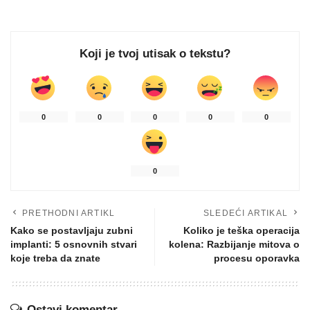
Koji je tvoj utisak o tekstu?
0
0
0
0
0
0
PRETHODNI ARTIKL
SLEDEĆI ARTIKAL
Kako se postavljaju zubni
Koliko je teška operacija
implanti: 5 osnovnih stvari
kolena: Razbijanje mitova o
koje treba da znate
procesu oporavka
Ostavi komentar