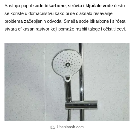
Sastojci poput
sode bikarbone, sirćeta i ključale vode
često
se koriste u domaćinstvu kako bi se olakšalo rešavanje
problema začepljenih odvoda. Smeša sode bikarbone i sirćeta
stvara efikasan rastvor koji pomaže razbiti taloge i očistiti cevi.
Unsplaash.com