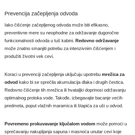
Prevencija začepljenja odvoda
Iako čišćenje začepljenog odvoda može biti efikasno,
preventivne mere su neophodne za održavanje dugoročne
funkcionalnosti odvoda u tuš kabini.
Redovno održavanje
može znatno smanjiti potrebu za intenzivnim čišćenjem i
produžiti životni vek cevi.
Koraci u prevenciji začepljenja uključuju upotrebu
mrežica za
odvod
kako bi se sprečila akumulacija dlaka i drugih čestica.
Redovno čišćenje tih mrežica ili hvataljki doprinosi održavanju
optimalnog protoka vode. Takođe, izbegavajte bacanje većih
predmeta, poput vlažnih maramica ili štapića za uši u odvod.
Povremeno prokuvavanje ključalom vodom
može pomoći u
sprečavanju nakupljanja sapuna i masnoća unutar cevi koje