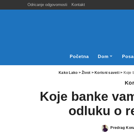
Odricanje odgovornosti
Kontakt
Početna
Dom
Posa
Kako Lako
>
Život
>
Korisni saveti
>
Koje 
Kor
Koje banke vam
odluku o r
Predrag Kon
Posted
by