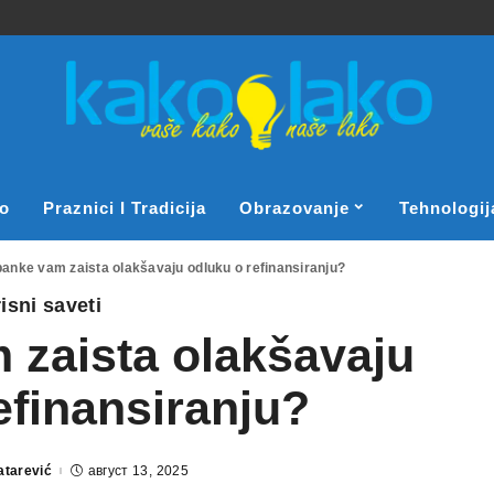
o
Praznici I Tradicija
Obrazovanje
Tehnologij
banke vam zaista olakšavaju odluku o refinansiranju?
isni saveti
 zaista olakšavaju
efinansiranju?
atarević
август 13, 2025