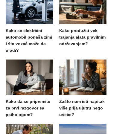
Kako se električni
Kako produžiti vek
automobil ponaša zimi
trajanja alata pravilnim
i šta vozač može da
održavanjem?
uradi?
Kako da se pripremite
Zašto nam isti napitak
za prvi razgovor sa
više prija ujutru nego
psihologom?
uveče?