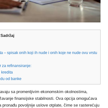
Sadržaj
ta – spisak onih koji ih nude i onih koje ne nude ovu vrstu
 za refinansiranje:
 kredita
nudu od banke
avaju sa promenljivim ekonomskim okolnostima,
državanje finansijske stabilnosti. Ova opcija omogućava
a pronađu povoljnije uslove otplate, čime se rasterećuju