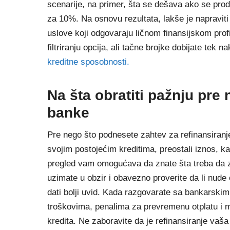
scenarije, na primer, šta se dešava ako se produ
za 10%. Na osnovu rezultata, lakše je napraviti 
uslove koji odgovaraju ličnom finansijskom profi
filtriranju opcija, ali tačne brojke dobijate tek
kreditne sposobnosti.
Na šta obratiti pažnju pre
banke
Pre nego što podnesete zahtev za refinansiranj
svojim postojećim kreditima, preostali iznos, 
pregled vam omogućava da znate šta treba da z
uzimate u obzir i obavezno proverite da li nude 
dati bolji uvid. Kada razgovarate sa bankarski
troškovima, penalima za prevremenu otplatu i 
kredita. Ne zaboravite da je refinansiranje vaša