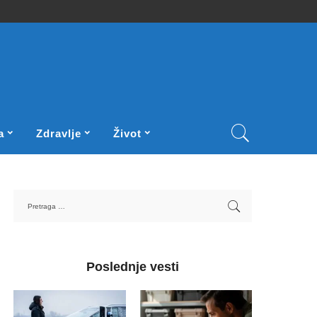
a
Zdravlje
Život
Poslednje vesti