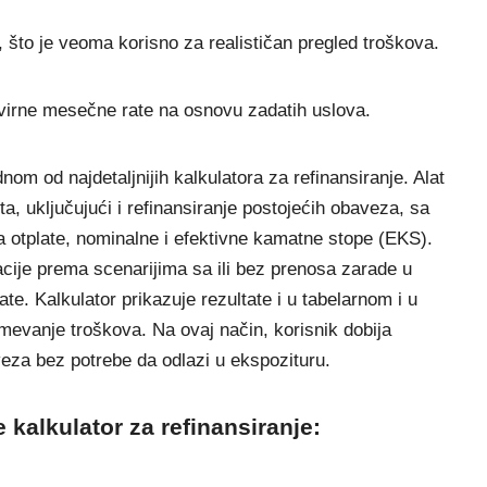
, što je veoma korisno za realističan pregled troškova.
okvirne mesečne rate na osnovu zadatih uslova.
dnom od najdetaljnijih kalkulatora za refinansiranje. Alat
a, uključujući i refinansiranje postojećih obaveza, sa
 otplate, nominalne i efektivne kamatne stope (EKS).
acije prema scenarijima sa ili bez prenosa zarade u
e. Kalkulator prikazuje rezultate i u tabelarnom i u
mevanje troškova. Na ovaj način, korisnik dobija
veza bez potrebe da odlazi u ekspozituru.
 kalkulator za refinansiranje: