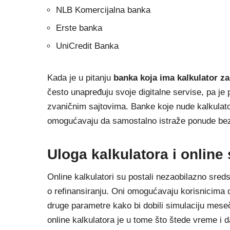
NLB Komercijalna banka
Erste banka
UniCredit Banka
Kada je u pitanju
banka koja ima kalkulator za
često unapređuju svoje digitalne servise, pa je p
zvaničnim sajtovima. Banke koje nude kalkulat
omogućavaju da samostalno istraže ponude bez 
Uloga kalkulatora i online
Online kalkulatori su postali nezaobilazno sred
o refinansiranju. Oni omogućavaju korisnicima d
druge parametre kako bi dobili simulaciju mese
online kalkulatora je u tome što štede vreme i da