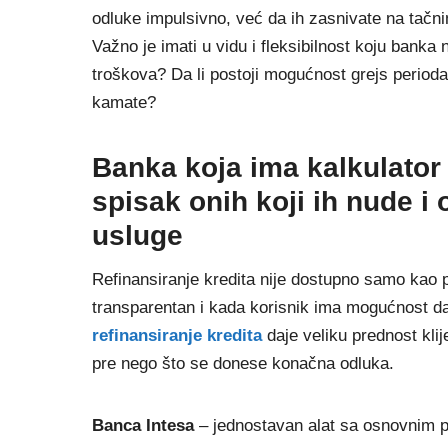
odluke impulsivno, već da ih zasnivate na tačn
Važno je imati u vidu i fleksibilnost koju banka n
troškova? Da li postoji mogućnost grejs perioda
kamate?
Banka koja ima kalkulator 
spisak onih koji ih nude i
usluge
Refinansiranje kredita nije dostupno samo kao 
transparentan i kada korisnik ima mogućnost d
refinansiranje kredita
daje veliku prednost kli
pre nego što se donese konačna odluka.
Banca Intesa
– jednostavan alat sa osnovnim 