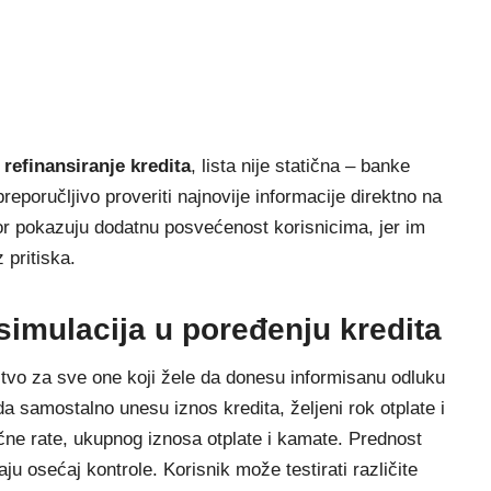
 refinansiranje kredita
, lista nije statična – banke
reporučljivo proveriti najnovije informacije direktno na
or pokazuju dodatnu posvećenost korisnicima, jer im
pritiska.
 simulacija u poređenju kredita
stvo za sve one koji žele da donesu informisanu odluku
a samostalno unesu iznos kredita, željeni rok otplate i
čne rate, ukupnog iznosa otplate i kamate. Prednost
ju osećaj kontrole. Korisnik može testirati različite