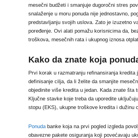
mesečni budžeti i smanjuje dugoročni stres po
snalaženje u moru ponuda nije jednostavno, pog
predstavljanju svojih uslova. Zato je izuzetno v
poređenje. Ovi alati pomažu korisnicima da, bez
troškova, mesečnih rata i ukupnog iznosa otpla
Kako da znate koja ponuda
Prvi korak u razmatranju refinansiranja kredita 
definisanje cilja, da li želite da smanjite meseč
objedinite više kredita u jedan. Kada znate šta 
Ključne stavke koje treba da uporedite uključ
stopu (EKS), ukupne troškove kredita i dužinu o
Ponuda
banke koja na prvi pogled izgleda povol
obavezne pakete osiguranja koji povećavaju uk