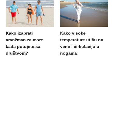
Kako izabrati
Kako visoke
aranžman za more
temperature utiču na
kada putujete sa
vene i cirkulaciju u
društvom?
nogama