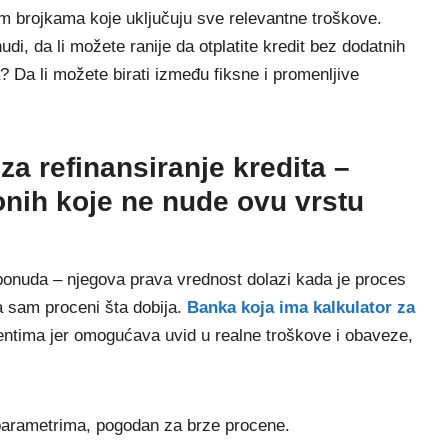
im brojkama koje uključuju sve relevantne troškove.
udi, da li možete ranije da otplatite kredit bez dodatnih
? Da li možete birati između fiksne i promenljive
za refinansiranje kredita –
 onih koje ne nude ovu vrstu
ponuda – njegova prava vrednost dolazi kada je proces
a sam proceni šta dobija.
Banka koja ima kalkulator za
jentima jer omogućava uvid u realne troškove i obaveze,
parametrima, pogodan za brze procene.