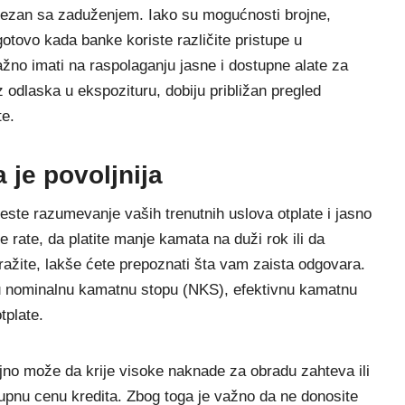
vezan sa zaduženjem. Iako su mogućnosti brojne,
otovo kada banke koriste različite pristupe u
ažno imati na raspolaganju jasne i dostupne alate za
 odlaska u ekspozituru, dobiju približan pregled
te.
 je povoljnija
jeste razumevanje vaših trenutnih uslova otplate i jasno
ne rate, da platite manje kamata na duži rok ili da
tražite, lakše ćete prepoznati šta vam zaista odgovara.
uju nominalnu kamatnu stopu (NKS), efektivnu kamatnu
tplate.
jno može da krije visoke naknade za obradu zahteva ili
upnu cenu kredita. Zbog toga je važno da ne donosite