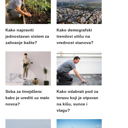
Kako napraviti
Kako demografski
jednostavan sistem za
trendovi utiču na
zalivanje bašte?
vrednost stanova?
Soba za tinejdžera:
Kako odabrati pod za
kako je urediti uz malo
terasu koji je otporan
novca?
na kišu, sunce i
vlagu?