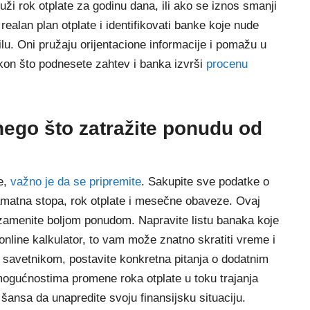
ži rok otplate za godinu dana, ili ako se iznos smanji
realan plan otplate i identifikovati banke koje nude
lu. Oni pružaju orijentacione informacije i pomažu u
 nakon što podnesete zahtev i banka izvrši
procenu
 nego što zatražite ponudu od
e,
važno je da se pripremite
. Sakupite sve podatke o
kamatna stopa, rok otplate i mesečne obaveze. Ovaj
amenite boljom ponudom. Napravite listu banaka koje
online kalkulator, to vam može znatno skratiti vreme i
m savetnikom, postavite konkretna pitanja o dodatnim
mogućnostima promene roka otplate u toku trajanja
 šansa da unapredite svoju finansijsku situaciju.