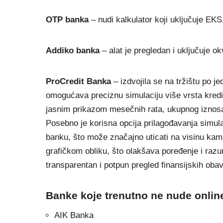
OTP banka
– nudi kalkulator koji uključuje EKS
Addiko banka
– alat je pregledan i uključuje 
ProCredit Banka
– izdvojila se na tržištu po je
omogućava preciznu simulaciju više vrsta kredit
jasnim prikazom mesečnih rata, ukupnog iznosa
Posebno je korisna opcija prilagođavanja simul
banku, što može značajno uticati na visinu kamat
grafičkom obliku, što olakšava poređenje i razu
transparentan i potpun pregled finansijskih oba
Banke koje trenutno ne nude online
AIK Banka