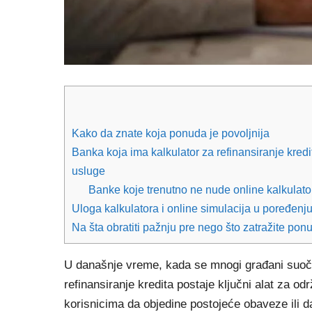
Kako da znate koja ponuda je povoljnija
Banka koja ima kalkulator za refinansiranje kredi
usluge
Banke koje trenutno ne nude online kalkulator
Uloga kalkulatora i online simulacija u poređenju
Na šta obratiti pažnju pre nego što zatražite po
U današnje vreme, kada se mnogi građani suoč
refinansiranje kredita postaje ključni alat za o
korisnicima da objedine postojeće obaveze ili d