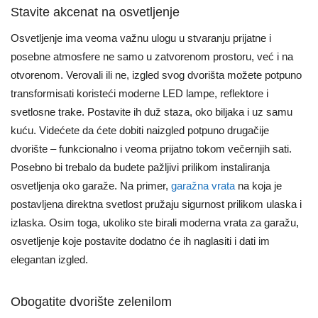
Stavite akcenat na osvetljenje
Osvetljenje ima veoma važnu ulogu u stvaranju prijatne i
posebne atmosfere ne samo u zatvorenom prostoru, već i na
otvorenom. Verovali ili ne, izgled svog dvorišta možete potpuno
transformisati koristeći moderne LED lampe, reflektore i
svetlosne trake. Postavite ih duž staza, oko biljaka i uz samu
kuću. Videćete da ćete dobiti naizgled potpuno drugačije
dvorište – funkcionalno i veoma prijatno tokom večernjih sati.
Posebno bi trebalo da budete pažljivi prilikom instaliranja
osvetljenja oko garaže. Na primer,
garažna vrata
na koja je
postavljena direktna svetlost pružaju sigurnost prilikom ulaska i
izlaska. Osim toga, ukoliko ste birali moderna vrata za garažu,
osvetljenje koje postavite dodatno će ih naglasiti i dati im
elegantan izgled.
Obogatite dvorište zelenilom