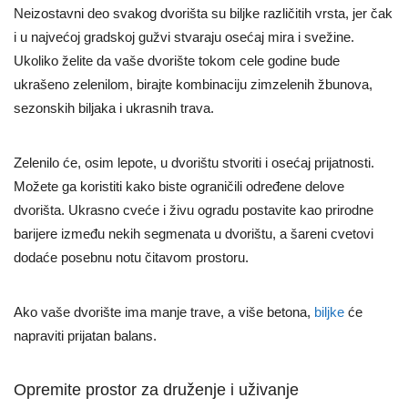
Neizostavni deo svakog dvorišta su biljke različitih vrsta, jer čak
i u najvećoj gradskoj gužvi stvaraju osećaj mira i svežine.
Ukoliko želite da vaše dvorište tokom cele godine bude
ukrašeno zelenilom, birajte kombinaciju zimzelenih žbunova,
sezonskih biljaka i ukrasnih trava.
Zelenilo će, osim lepote, u dvorištu stvoriti i osećaj prijatnosti.
Možete ga koristiti kako biste ograničili određene delove
dvorišta. Ukrasno cveće i živu ogradu postavite kao prirodne
barijere između nekih segmenata u dvorištu, a šareni cvetovi
dodaće posebnu notu čitavom prostoru.
Ako vaše dvorište ima manje trave, a više betona,
biljke
će
napraviti prijatan balans.
Opremite prostor za druženje i uživanje