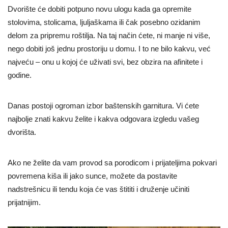
Dvorište će dobiti potpuno novu ulogu kada ga opremite
stolovima, stolicama, ljuljaškama ili čak posebno ozidanim
delom za pripremu roštilja. Na taj način ćete, ni manje ni više,
nego dobiti još jednu prostoriju u domu. I to ne bilo kakvu, već
najveću – onu u kojoj će uživati svi, bez obzira na afinitete i
godine.
Danas postoji ogroman izbor baštenskih garnitura. Vi ćete
najbolje znati kakvu želite i kakva odgovara izgledu vašeg
dvorišta.
Ako ne želite da vam provod sa porodicom i prijateljima pokvari
povremena kiša ili jako sunce, možete da postavite
nadstrešnicu ili tendu koja će vas štititi i druženje učiniti
prijatnijim.