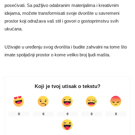
posećivati. Sa pažljivo odabranim materijalima i kreativnim
idejama, možete transformisati svoje dvorište u savremeni
prostor koji odražava vaš stil i govori o gostoprimstvu svih
ukućana.
Uživajte u uređenju svog dvorišta i budite zahvalni na tome što
imate spoljašnji prostor o kome veliko broj ljudi mašta.
Koji je tvoj utisak o tekstu?
0
0
0
0
0