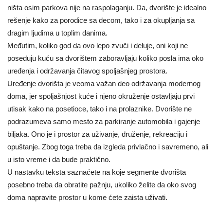
ništa osim parkova nije na raspolaganju. Da, dvorište je idealno
rešenje kako za porodice sa decom, tako i za okupljanja sa
dragim ljudima u toplim danima.
Međutim, koliko god da ovo lepo zvuči i deluje, oni koji ne
poseduju kuću sa dvorištem zaboravljaju koliko posla ima oko
uređenja i održavanja čitavog spoljašnjeg prostora.
Uređenje dvorišta je veoma važan deo održavanja modernog
doma, jer spoljašnjost kuće i njeno okruženje ostavljaju prvi
utisak kako na posetioce, tako i na prolaznike. Dvorište ne
podrazumeva samo mesto za parkiranje automobila i gajenje
biljaka. Ono je i prostor za uživanje, druženje, rekreaciju i
opuštanje. Zbog toga treba da izgleda privlačno i savremeno, ali
u isto vreme i da bude praktično.
U nastavku teksta saznaćete na koje segmente dvorišta
posebno treba da obratite pažnju, ukoliko želite da oko svog
doma napravite prostor u kome ćete zaista uživati.