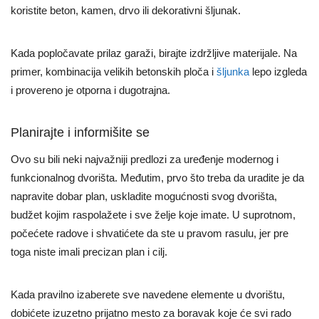
koristite beton, kamen, drvo ili dekorativni šljunak.
Kada popločavate prilaz garaži, birajte izdržljive materijale. Na
primer, kombinacija velikih betonskih ploča i
šljunka
lepo izgleda
i provereno je otporna i dugotrajna.
Planirajte i informišite se
Ovo su bili neki najvažniji predlozi za uređenje modernog i
funkcionalnog dvorišta. Međutim, prvo što treba da uradite je da
napravite dobar plan, uskladite mogućnosti svog dvorišta,
budžet kojim raspolažete i sve želje koje imate. U suprotnom,
počećete radove i shvatićete da ste u pravom rasulu, jer pre
toga niste imali precizan plan i cilj.
Kada pravilno izaberete sve navedene elemente u dvorištu,
dobićete izuzetno prijatno mesto za boravak koje će svi rado