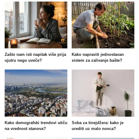
Zašto nam isti napitak više prija
Kako napraviti jednostavan
ujutru nego uveče?
sistem za zalivanje bašte?
Kako demografski trendovi utiču
Soba za tinejdžera: kako je
na vrednost stanova?
urediti uz malo novca?