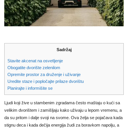
Sadržaj
Stavite akcenat na osvetljenje
Obogatite dvorište zelenilom
Opremite prostor za druženje i uživanje
Uredite staze i popločajte prilaze dvorištu
Planirajte i informišite se
Ljudi koji žive u stambenim zgradama često maštaju o kući sa
velikim dvorištem i zamišljaju kako uživaju u lepom vremenu, a
da su pritom i dalje svoji na svome. Ova želja se pojačava kada
stignu deca i kada dečija energija žudi za boravkom napolju, a