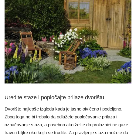
Uredite staze i popločajte prilaze dvorištu
Dvorište najlepše izgleda kada je jasno oivičeno i podeljeno.
Zbog toga ne bi trebalo da odlažete popločavanje prilaza i
označavanje staza, a posebno ako želite da prolaznici ne gaze
travu i biljke oko kojih se trudite. Za pravljenje staza možete da