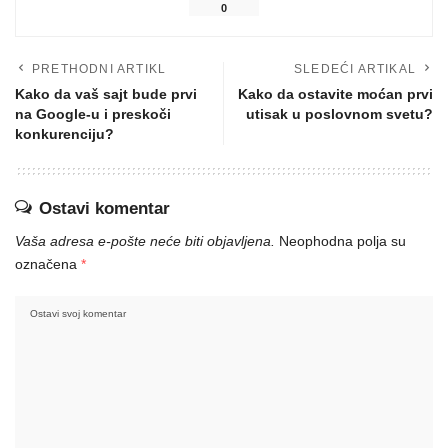
0
PRETHODNI ARTIKL
SLEDEĆI ARTIKAL
Kako da vaš sajt bude prvi
Kako da ostavite moćan prvi
na Google-u i preskoči
utisak u poslovnom svetu?
konkurenciju?
Ostavi komentar
Vaša adresa e-pošte neće biti objavljena.
Neophodna polja su
označena
*