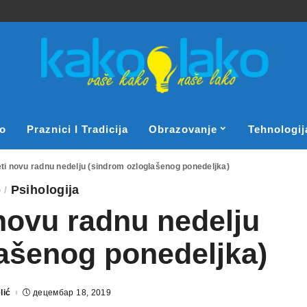
o
Praznici I Tradicija
Obrazovanje
Tehnologij
i novu radnu nedelju (sindrom ozloglašenog ponedeljka)
o
Psihologija
novu radnu nedelju
ašenog ponedeljka)
lić
децембар 18, 2019