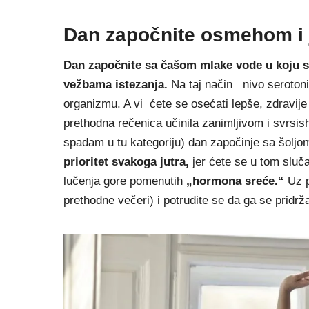
Dan započnite osmehom i 
Dan započnite sa čašom mlake vode u koju st
vežbama istezanja.
Na taj način
nivo seroton
organizmu. A vi ćete se osećati lepše, zdravij
prethodna rečenica učinila zanimljivom i svrs
spadam u tu kategoriju) dan započinje sa šoljo
prioritet svakoga jutra,
jer ćete se u tom sluča
lučenja gore pomenutih
„hormona sreće.“
Uz pr
prethodne večeri) i potrudite se da ga se pridr