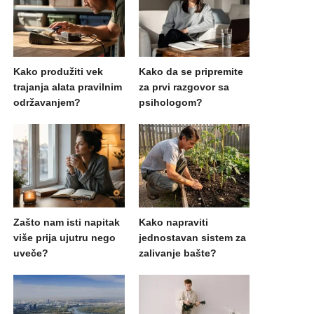
Kako produžiti vek
Kako da se pripremite
trajanja alata pravilnim
za prvi razgovor sa
održavanjem?
psihologom?
Zašto nam isti napitak
Kako napraviti
više prija ujutru nego
jednostavan sistem za
uveče?
zalivanje bašte?