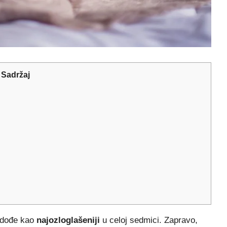
Sadržaj
 dođe kao
najozloglašeniji
u celoj sedmici. Zapravo,