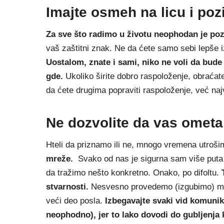
Imajte osmeh na licu i poz
Za sve što radimo u životu neophodan je pozi
vaš zaštitni znak. Ne da ćete samo sebi lepše izg
Uostalom, znate i sami, niko ne voli da bud
gde.
Ukoliko širite dobro raspoloženje, obrać
da ćete drugima popraviti raspoloženje, već naj
Ne dozvolite da vas ometa 
Hteli da priznamo ili ne, mnogo vremena utroš
mreže.
Svako od nas je sigurna sam više puta 
da tražimo nešto konkretno. Onako, po difoltu.
stvarnosti.
Nesvesno provedemo (izgubimo) mno
veći deo posla.
Izbegavajte svaki vid komuni
neophodno), jer to lako dovodi do gubljenja 