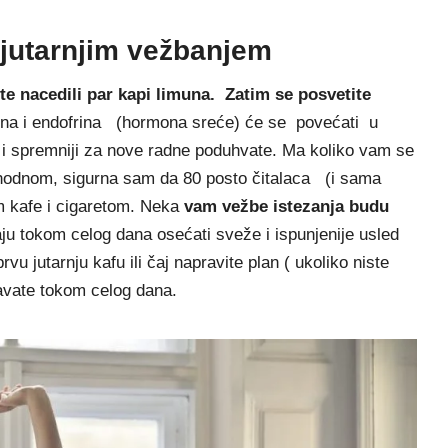
jutarnjim vežbanjem
e nacedili par kapi limuna. Zatim se posvetite
ina i endofrina (hormona sreće) će se povećati u
e i spremniji za nove radne poduhvate. Ma koliko vam se
ishodnom, sigurna sam da 80 posto čitalaca (i sama
m kafe i cigaretom. Neka
vam vežbe istezanja budu
ju tokom celog dana osećati sveže i ispunjenije usled
vu jutarnju kafu ili čaj napravite plan ( ukoliko niste
žavate tokom celog dana.