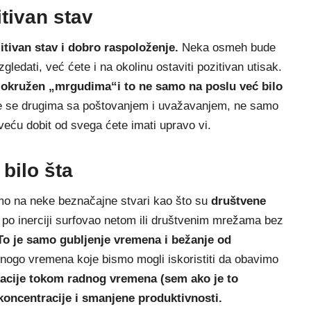
itivan stav
tivan stav i dobro raspoloženje.
Neka osmeh bude
ledati, već ćete i na okolinu ostaviti pozitivan utisak.
e okružen „mrgudima“i to ne samo na poslu već bilo
ate se drugima sa poštovanjem i uvažavanjem, ne samo
veću dobit od svega ćete imati upravo vi.
bilo šta
imo na neke beznačajne stvari kao što su
društvene
po inerciji surfovao netom ili društvenim mrežama bez
To je samo gubljenje vremena i bežanje od
go vremena koje bismo mogli iskoristiti da obavimo
kacije tokom radnog vremena (sem ako je to
koncentracije i smanjene produktivnosti.