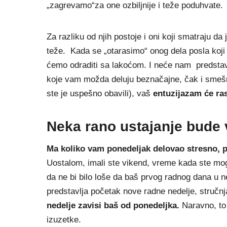
„zagrevamo“za one ozbiljnije i teže poduhvate.
Za razliku od njih postoje i oni koji smatraju da 
teže. Kada se „otarasimo“ onog dela posla koji
ćemo odraditi sa lakoćom. I neće nam predstav
koje vam možda deluju beznačajne, čak i smešn
ste je uspešno obavili), vaš
entuzijazam će ras
Neka rano ustajanje bude v
Ma koliko vam ponedeljak delovao stresno, p
Uostalom, imali ste vikend, vreme kada ste mogl
da ne bi bilo loše da baš prvog radnog dana u n
predstavlja početak nove radne nedelje, stručn
nedelje zavisi baš od ponedeljka.
Naravno, to 
izuzetke.