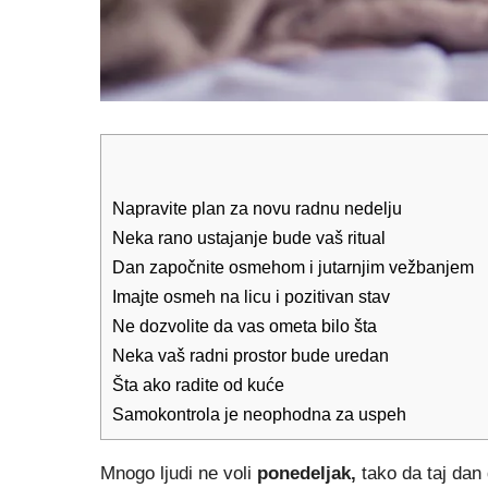
Napravite plan za novu radnu nedelju
Neka rano ustajanje bude vaš ritual
Dan započnite osmehom i jutarnjim vežbanjem
Imajte osmeh na licu i pozitivan stav
Ne dozvolite da vas ometa bilo šta
Neka vaš radni prostor bude uredan
Šta ako radite od kuće
Samokontrola je neophodna za uspeh
Mnogo ljudi ne voli
ponedeljak,
tako da taj dan