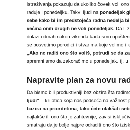
istraživanja pokazuju da ukoliko čovek voli ono
raduje i ponedeljku. Takvi ljudi na
ponedeljak gl
sebe kako bi im predstojeća radna nedelja bila
većina onih drugih ne voli ponedeljak.
Da li z
dolazi odmah nakon vikenda kada smo opušteni
se posvetimo porodici i stvarima koje volimo i 
„Ako ne radiš ono što
voliš, potrudi se da za
spremni smo da zakoračimo u ponedeljak, tj. u 
Napravite plan za novu ra
Da bismo bili produktivniji bez obzira šta radim
ljudi“
– krilatica koja nas podseća na važnost
bazira na prioritetima,
tako ćete olakšati seb
najlakše ili ono što je zahtevnije, zavisi isključ
smatraju da je bolje najpre odraditi ono što iz