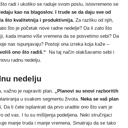
 što radi i ukoliko se raduje svom poslu, istovremeno se
edaju kao na blagoslov. I trude se da daju sve od
 što kvalitetnija i produktivnija.
Za razliku od njih,
ato što je početak nove radne nedelje? Da li zato što
ji, kada imamo više vremena da se posvetimo sebi? Da
koje nas ispunjavaju? Postoji ona izreka koja kaže –
voliš ono što radiš.“
Na taj način olakšavamo sebi i
novu radnu nedelju.
dnu nedelju
o, važno je napraviti plan.
„Planovi su snovi razboritih
 planiranja u svakom segmentu života.
Neka se vaš plan
i.
Da li ćete isplanirati da prvo uradite ono što vam je
ivo od vas. I tu su mišljenja podeljena. Neki stručnjaci
iskuje manje truda i manje vremena. Smatraju da se tako