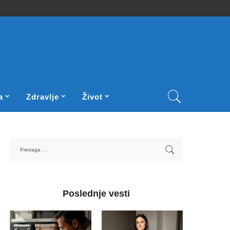
a
Zdravlje
Život
Poslednje vesti