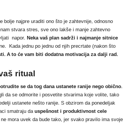
je bolje najpre uraditi ono što je zahtevnije, odnosno
 nam stvara stres, sve ono lakše i manje zahtevno
ljati napor.
Neka vaš plan
sadrži i najmanje sitnice
e. Kada jednu po jednu od njih precrtate (nakon što
ti. A to će vam biti dodatna motivacija za dalji rad.
aš ritual
otrudite se da tog dana ustanete ranije nego obično
.
i da se odmorite i posvetite stvarima koje volite, tako
edelji ustanete nešto ranije. S obzirom da ponedeljak
jaci smatraju da
uspešnost i
produktivnost cele
ne mora uvek da bude tako, jer svako pravilo ima svoje