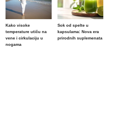
Kako visoke
Sok od spelte u
temperature utiču na
kapsulama: Nova era
vene i cirkulaciju u
prirodnih suplemenata
nogama