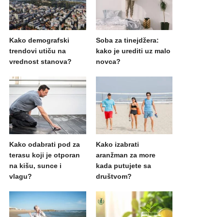
Kako demografski
Soba za tinejdžera:
trendovi utiču na
kako je urediti uz malo
vrednost stanova?
novca?
Kako odabrati pod za
Kako izabrati
terasu koji je otporan
aranžman za more
na kišu, sunce i
kada putujete sa
vlagu?
društvom?