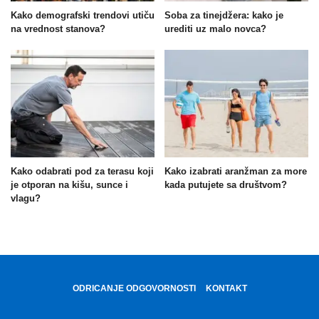
Kako demografski trendovi utiču
Soba za tinejdžera: kako je
na vrednost stanova?
urediti uz malo novca?
Kako odabrati pod za terasu koji
Kako izabrati aranžman za more
je otporan na kišu, sunce i
kada putujete sa društvom?
vlagu?
ODRICANJE ODGOVORNOSTI
KONTAKT