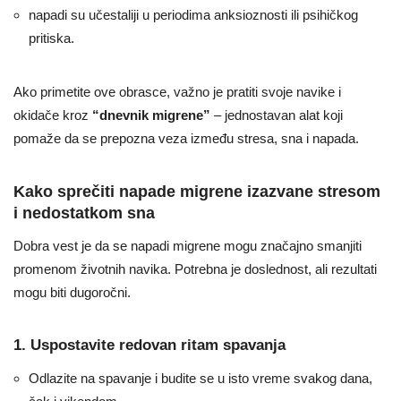
napadi su učestaliji u periodima anksioznosti ili psihičkog
pritiska.
Ako primetite ove obrasce, važno je pratiti svoje navike i
okidače kroz
“dnevnik migrene”
– jednostavan alat koji
pomaže da se prepozna veza između stresa, sna i napada.
Kako sprečiti napade migrene izazvane stresom
i nedostatkom sna
Dobra vest je da se napadi migrene mogu značajno smanjiti
promenom životnih navika. Potrebna je doslednost, ali rezultati
mogu biti dugoročni.
1. Uspostavite redovan ritam spavanja
Odlazite na spavanje i budite se u isto vreme svakog dana,