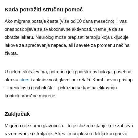
Kada potražiti stručnu pomoć
Ako migrena postaje česta (više od 10 dana mesečno) ili vas
onesposobljava za svakodnevne aktivnosti, vreme je da se
obratite lekaru. Neurolog može prepisati terapiju koja uključuje
lekove za sprečavanje napada, ali i savete za promenu načina
života.
U nekim slučajevima, potrebna je i podrška psihologa, posebno
ako su
stres
i anksioznost glavni pokretači. Kombinovan pristup
– medicinski i psihološki – pokazao se kao najefikasniji u
kontroli hronične migrene.
Zaključak
Migrena nije samo glavobolja – to je složeno stanje koje zahteva
razumevanje i strpljenje. Stres i manjak sna deluju kao gorivo