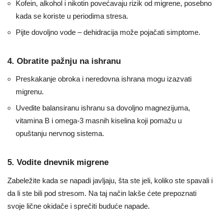
Kofein, alkohol i nikotin povećavaju rizik od migrene, posebno
kada se koriste u periodima stresa.
Pijte dovoljno vode – dehidracija može pojačati simptome.
4. Obratite pažnju na ishranu
Preskakanje obroka i neredovna ishrana mogu izazvati
migrenu.
Uvedite balansiranu ishranu sa dovoljno magnezijuma,
vitamina B i omega-3 masnih kiselina koji pomažu u
opuštanju nervnog sistema.
5. Vodite dnevnik migrene
Zabeležite kada se napadi javljaju, šta ste jeli, koliko ste spavali i
da li ste bili pod stresom. Na taj način lakše ćete prepoznati
svoje lične okidače i sprečiti buduće napade.