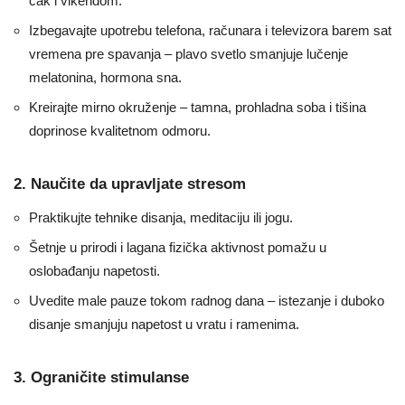
čak i vikendom.
Izbegavajte upotrebu telefona, računara i televizora barem sat
vremena pre spavanja – plavo svetlo smanjuje lučenje
melatonina, hormona sna.
Kreirajte mirno okruženje – tamna, prohladna soba i tišina
doprinose kvalitetnom odmoru.
2. Naučite da upravljate stresom
Praktikujte tehnike disanja, meditaciju ili jogu.
Šetnje u prirodi i lagana fizička aktivnost pomažu u
oslobađanju napetosti.
Uvedite male pauze tokom radnog dana – istezanje i duboko
disanje smanjuju napetost u vratu i ramenima.
3. Ograničite stimulanse