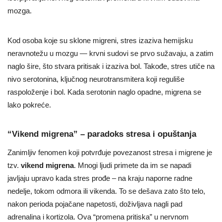
mozga.
Kod osoba koje su sklone migreni, stres izaziva hemijsku
neravnotežu u mozgu — krvni sudovi se prvo sužavaju, a zatim
naglo šire, što stvara pritisak i izaziva bol. Takođe, stres utiče na
nivo serotonina, ključnog neurotransmitera koji reguliše
raspoloženje i bol. Kada serotonin naglo opadne, migrena se
lako pokreće.
“Vikend migrena” – paradoks stresa i opuštanja
Zanimljiv fenomen koji potvrđuje povezanost stresa i migrene je
tzv.
vikend migrena
. Mnogi ljudi primete da im se napadi
javljaju upravo kada stres prođe – na kraju naporne radne
nedelje, tokom odmora ili vikenda. To se dešava zato što telo,
nakon perioda pojačane napetosti, doživljava nagli pad
adrenalina i kortizola. Ova “promena pritiska” u nervnom