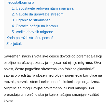
nedostatkom sna
1. Uspostavite redovan ritam spavanja
2. Naučite da upravljate stresom
3. Ograničite stimulanse
4. Obratite pažnju na ishranu
5. Vodite dnevnik migrene
Kada potražiti stručnu pomoć
Zaključak
Savremeni način života sve češće dovodi do poremećaja koji
ozbiljno narušavaju zdravlje — jedan od njih je
migrena
. Ova
bolest, često pogrešno shvaćena kao “obična glavobolja”,
zapravo predstavlja složen neurološki poremećaj koji utiče na
mozak, nervni sistem i celokupno funkcionisanje organizma.
Migrene se mogu javljati povremeno, ali kod mnogih ljudi
prerastaju u hronično stanje koje značajno smanjuje kvalitet
života.