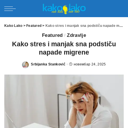
Kako Lako
>
Featured
>
Kako stres i manjak sna podstiču napade migrene
Featured
Zdravlje
Kako stres i manjak sna podstiču
napade migrene
Srbijanka Stanković
новембар 24, 2025
Posted
by