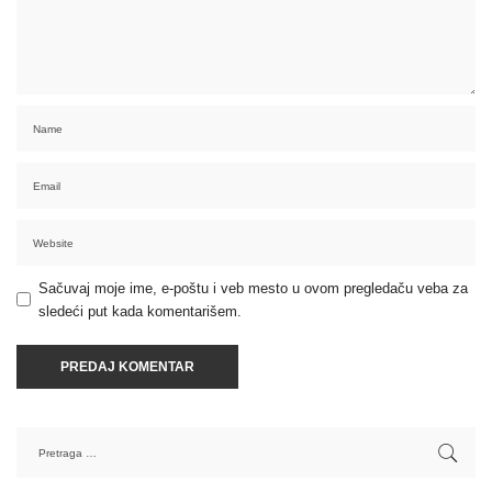
Sačuvaj moje ime, e-poštu i veb mesto u ovom pregledaču veba za
sledeći put kada komentarišem.