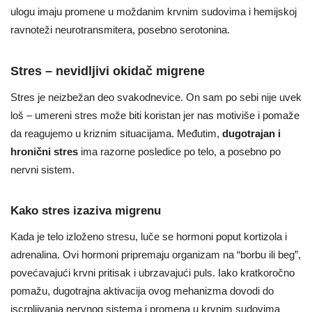
ulogu imaju promene u moždanim krvnim sudovima i hemijskoj
ravnoteži neurotransmitera, posebno serotonina.
Stres – nevidljivi okidač migrene
Stres je neizbežan deo svakodnevice. On sam po sebi nije uvek
loš – umereni stres može biti koristan jer nas motiviše i pomaže
da reagujemo u kriznim situacijama. Međutim,
dugotrajan i
hronični stres
ima razorne posledice po telo, a posebno po
nervni sistem.
Kako stres izaziva migrenu
Kada je telo izloženo stresu, luče se hormoni poput kortizola i
adrenalina. Ovi hormoni pripremaju organizam na “borbu ili beg”,
povećavajući krvni pritisak i ubrzavajući puls. Iako kratkoročno
pomažu, dugotrajna aktivacija ovog mehanizma dovodi do
iscrpljivanja nervnog sistema i promena u krvnim sudovima