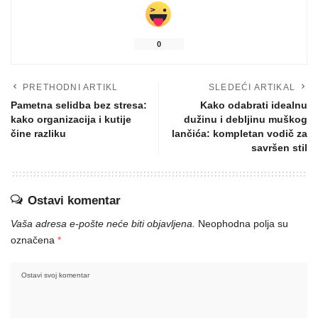
0
PRETHODNI ARTIKL
SLEDEĆI ARTIKAL
Pametna selidba bez stresa:
Kako odabrati idealnu
kako organizacija i kutije
dužinu i debljinu muškog
čine razliku
lančića: kompletan vodič za
savršen stil
Ostavi komentar
Vaša adresa e-pošte neće biti objavljena.
Neophodna polja su
označena
*