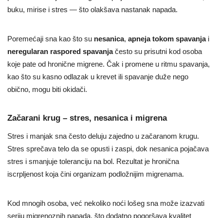
buku, mirise i stres — što olakšava nastanak napada.
Poremećaji sna kao što su
nesanica
,
apneja tokom spavanja
i
neregularan raspored spavanja
često su prisutni kod osoba
koje pate od hronične migrene. Čak i promene u ritmu spavanja,
kao što su kasno odlazak u krevet ili spavanje duže nego
obično, mogu biti okidači.
Začarani krug – stres, nesanica i migrena
Stres i manjak sna često deluju zajedno u začaranom krugu.
Stres sprečava telo da se opusti i zaspi, dok nesanica pojačava
stres i smanjuje toleranciju na bol. Rezultat je hronična
iscrpljenost koja čini organizam podložnijim migrenama.
Kod mnogih osoba, već nekoliko noći lošeg sna može izazvati
seriju migrenoznih napada, što dodatno pogoršava kvalitet