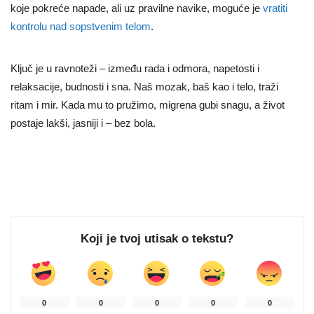
koje pokreće napade, ali uz pravilne navike, moguće je
vratiti
kontrolu nad sopstvenim telom
.
Ključ je u ravnoteži – između rada i odmora, napetosti i
relaksacije, budnosti i sna. Naš mozak, baš kao i telo, traži
ritam i mir. Kada mu to pružimo, migrena gubi snagu, a život
postaje lakši, jasniji i – bez bola.
Koji je tvoj utisak o tekstu?
0
0
0
0
0