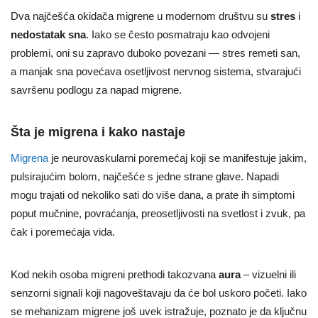
Dva najčešća okidača migrene u modernom društvu su
stres
i
nedostatak sna
. Iako se često posmatraju kao odvojeni
problemi, oni su zapravo duboko povezani — stres remeti san,
a manjak sna povećava osetljivost nervnog sistema, stvarajući
savršenu podlogu za napad migrene.
Šta je migrena i kako nastaje
Migrena
je neurovaskularni poremećaj koji se manifestuje jakim,
pulsirajućim bolom, najčešće s jedne strane glave. Napadi
mogu trajati od nekoliko sati do više dana, a prate ih simptomi
poput mučnine, povraćanja, preosetljivosti na svetlost i zvuk, pa
čak i poremećaja vida.
Kod nekih osoba migreni prethodi takozvana
aura
– vizuelni ili
senzorni signali koji nagoveštavaju da će bol uskoro početi. Iako
se mehanizam migrene još uvek istražuje, poznato je da ključnu