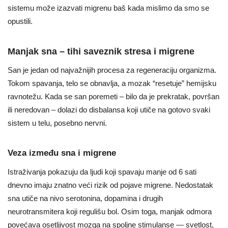
sistemu može izazvati migrenu baš kada mislimo da smo se
opustili.
Manjak sna – tihi saveznik stresa i migrene
San je jedan od najvažnijih procesa za regeneraciju organizma.
Tokom spavanja, telo se obnavlja, a mozak “resetuje” hemijsku
ravnotežu. Kada se san poremeti – bilo da je prekratak, površan
ili neredovan – dolazi do disbalansa koji utiče na gotovo svaki
sistem u telu, posebno nervni.
Veza između sna i migrene
Istraživanja pokazuju da ljudi koji spavaju manje od 6 sati
dnevno imaju znatno veći rizik od pojave migrene. Nedostatak
sna utiče na nivo serotonina, dopamina i drugih
neurotransmitera koji regulišu bol. Osim toga, manjak odmora
povećava osetljivost mozga na spoljne stimulanse — svetlost,