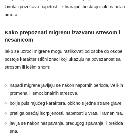
života i povećava napetost – stvarajući beskrajni ciklus bola i
umora.
Kako prepoznati migrenu izazvanu stresom i
nesanicom
Iako se uzroci migrene mogu razlikovati od osobe do osobe,
postoje karakteristični znaci koji ukazuju na povezanost sa
stresom ili lošim snom:
napadi migrene javljaju se nakon napornih perioda, velikih
promena ili emocionalnih stresova,
bol je pulsirajućeg karaktera, obično s jedne strane glave,
prati ga osećaj iscrpljenosti, napetosti u vratu i ramenima,
javlja se nakon nespavanja, predugog spavanja ili prekida
sna,