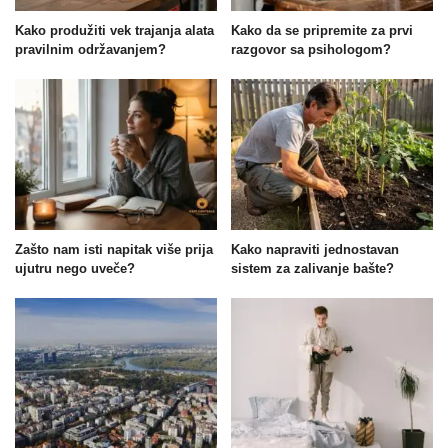
Kako produžiti vek trajanja alata
Kako da se pripremite za prvi
pravilnim održavanjem?
razgovor sa psihologom?
Zašto nam isti napitak više prija
Kako napraviti jednostavan
ujutru nego uveče?
sistem za zalivanje bašte?