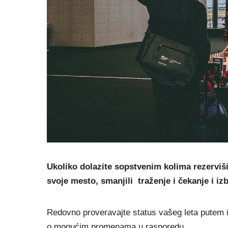
Ukoliko dolazite sopstvenim kolima rezerviši
svoje mesto, smanjili traženje i čekanje i i
Redovno proveravajte status vašeg leta putem int
o mogućim promenama u rasporedu.