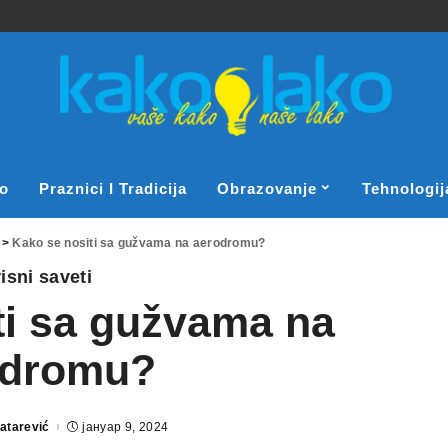
o
Praznici I Tradicija
Obrazovanje
Tehnologij
>
Kako se nositi sa gužvama na aerodromu?
isni saveti
ti sa gužvama na
odromu?
atarević
јануар 9, 2024