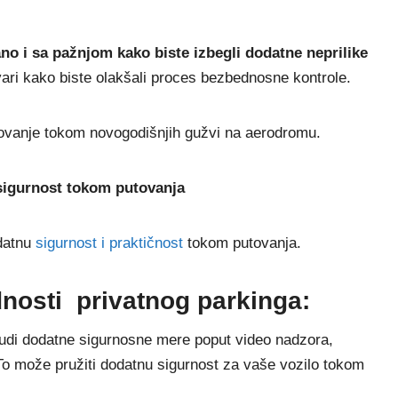
no i sa pažnjom kako biste izbegli dodatne neprilike
ari kako biste olakšali proces bezbednosne kontrole.
tovanje tokom novogodišnjih gužvi na aerodromu.
sigurnost tokom putovanja
odatnu
sigurnost i praktičnost
tokom putovanja.
dnosti privatnog parkinga:
nudi dodatne sigurnosne mere poput video nadzora,
 To može pružiti dodatnu sigurnost za vaše vozilo tokom