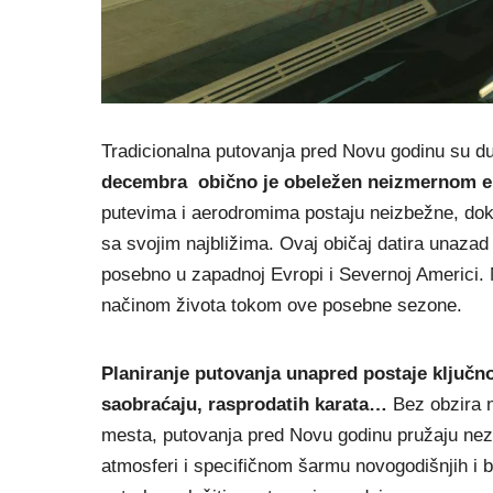
Tradicionalna putovanja pred Novu godinu su du
decembra obično je obeležen neizmernom e
putevima i aerodromima postaju neizbežne, dok 
sa svojim najbližima. Ovaj običaj datira unazad
posebno u zapadnoj Evropi i Severnoj Americi. N
načinom života tokom ove posebne sezone.
Planiranje putovanja unapred postaje ključno
saobraćaju, rasprodatih karata…
Bez obzira na
mesta, putovanja pred Novu godinu pružaju neza
atmosferi i specifičnom šarmu novogodišnjih i b