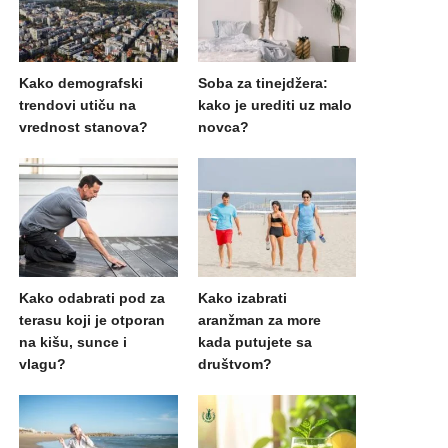
Kako demografski
Soba za tinejdžera:
trendovi utiču na
kako je urediti uz malo
vrednost stanova?
novca?
Kako odabrati pod za
Kako izabrati
terasu koji je otporan
aranžman za more
na kišu, sunce i
kada putujete sa
vlagu?
društvom?