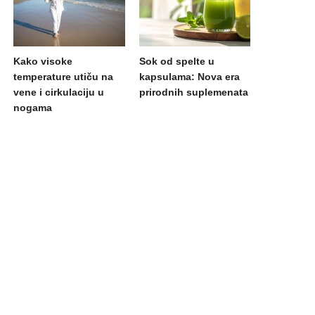
Kako visoke
Sok od spelte u
temperature utiču na
kapsulama: Nova era
vene i cirkulaciju u
prirodnih suplemenata
nogama