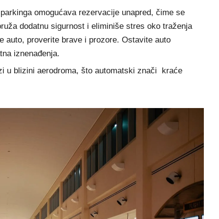
h parkinga omogućava rezervacije unapred, čime se
ruža dodatnu sigurnost i eliminiše stres oko traženja
e auto, proverite brave i prozore. Ostavite auto
atna iznenađenja.
zi u blizini aerodroma, što automatski znači kraće