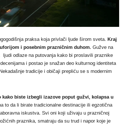
gogodišnja praksa koja privlači ljude širom sveta.
Kraj
uforijom i posebnim prazničnim duhom.
Gužve na
ljudi odlaze na putovanja kako bi proslavili praznike
 decenijama i postao je snažan deo kulturnog identiteta
ekadašnje tradicije i običaji prepliću se s modernim
 kako biste izbegli izazove poput gužvi, kolapsa u
 to da li birate tradicionalne destinacije ili egzotična
boravna iskustva. Svi oni koji uživaju u prazničnoj
ožićnih praznika, smatraju da su trud i napor koje je