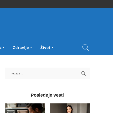
a
Zdravlje
Život
Poslednje vesti