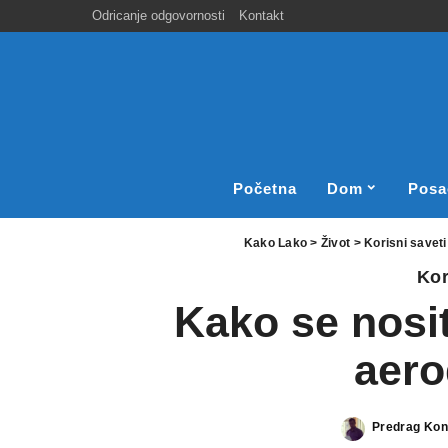
Odricanje odgovornosti
Kontakt
Početna
Dom
Posa
Kako Lako
>
Život
>
Korisni saveti
Kor
Kako se nosi
aer
Predrag Kon
Posted
by