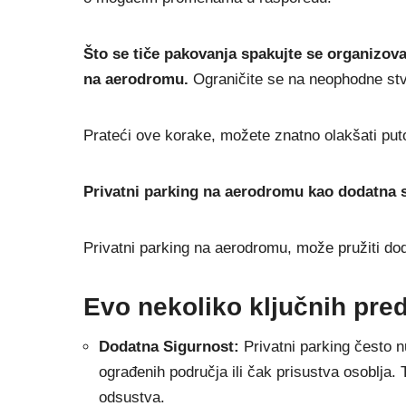
Što se tiče pakovanja spakujte se organizova
na aerodromu.
Ograničite se na neophodne stv
Prateći ove korake, možete znatno olakšati pu
Privatni parking na aerodromu kao dodatna 
Privatni parking na aerodromu, može pružiti d
Evo nekoliko ključnih pre
Dodatna Sigurnost:
Privatni parking često 
ograđenih područja ili čak prisustva osoblja.
odsustva.