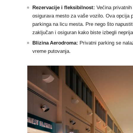
Rezervacije i fleksibilnost:
Većina privatni
osigurava mesto za vaše vozilo. Ova opcija p
parkinga na licu mesta. Pre nego što napustit
zaključan i osiguran kako biste izbegli neprij
Blizina Aerodroma:
Privatni parking se nala
vreme putovanja.