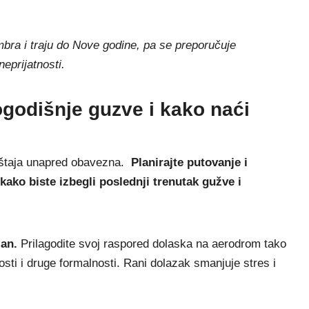
bra i traju do Nove godine, pa se preporučuje
eprijatnosti.
ogodišnje guzve i kako naći
eštaja unapred obavezna.
Planirajte putovanje i
kako biste izbegli poslednji trenutak gužve i
zan.
Prilagodite svoj raspored dolaska na aerodrom tako
ti i druge formalnosti. Rani dolazak smanjuje stres i