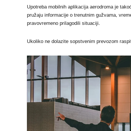
Upotreba mobilnih aplikacija aerodroma je takođ
pružaju informacije o trenutnim gužvama, vreme
pravovremeno prilagodili situaciji.
Ukoliko ne dolazite sopstvenim prevozom raspitaj