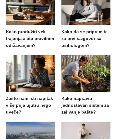
Kako produžiti vek
Kako da se pripremite
trajanja alata pravilnim
za prvi razgovor sa
održavanjem?
psihologom?
Zašto nam isti napitak
Kako napraviti
više prija ujutru nego
jednostavan sistem za
uveče?
zalivanje bašte?