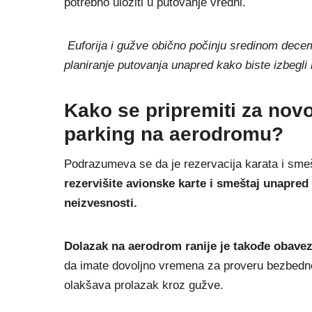
potrebno uložiti u putovanje vredni.
Euforija i gužve obično počinju sredinom decem
planiranje putovanja unapred kako biste izbegli n
Kako se pripremiti za nov
parking na aerodromu?
Podrazumeva se da je rezervacija karata i sm
rezervišite avionske karte i smeštaj unapred 
neizvesnosti.
Dolazak na aerodrom ranije je takođe obave
da imate dovoljno vremena za proveru bezbednos
olakšava prolazak kroz gužve.