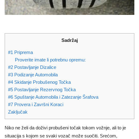
Sadržaj
#1 Priprema
Proverite imate li potrebnu opremu:
#2 Postavljanje Dizalice
#3 Podizanje Automobila
#4 Skidanje Probušenog Točka
#5 Postavljanje Rezervnog Točka
#6 Spuštanje Automobila i Zatezanje Šrafova
#7 Provera i Završni Koraci
Zaključak
Niko ne želi da doživi probušeni točak tokom vožnje, ali to je
situacija s kojom se svaki vozač može suočiti. Srećom,