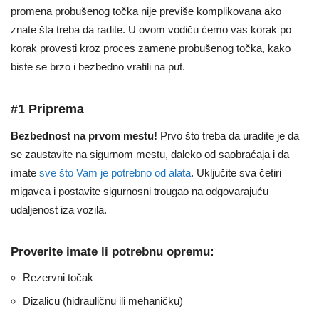
promena probušenog točka nije previše komplikovana ako
znate šta treba da radite. U ovom vodiču ćemo vas korak po
korak provesti kroz proces zamene probušenog točka, kako
biste se brzo i bezbedno vratili na put.
#1 Priprema
Bezbednost na prvom mestu!
Prvo što treba da uradite je da
se zaustavite na sigurnom mestu, daleko od saobraćaja i da
imate
sve što Vam je potrebno od alata
. Uključite sva četiri
migavca i postavite sigurnosni trougao na odgovarajuću
udaljenost iza vozila.
Proverite imate li potrebnu opremu:
Rezervni točak
Dizalicu (hidrauličnu ili mehaničku)