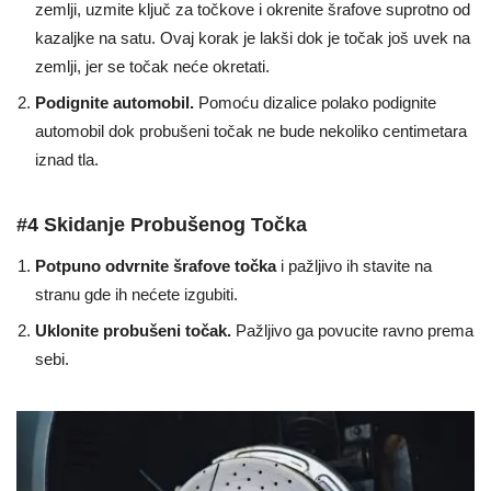
zemlji, uzmite ključ za točkove i okrenite šrafove suprotno od
kazaljke na satu. Ovaj korak je lakši dok je točak još uvek na
zemlji, jer se točak neće okretati.
Podignite automobil.
Pomoću dizalice polako podignite
automobil dok probušeni točak ne bude nekoliko centimetara
iznad tla.
#4 Skidanje Probušenog Točka
Potpuno odvrnite šrafove točka
i pažljivo ih stavite na
stranu gde ih nećete izgubiti.
Uklonite probušeni točak.
Pažljivo ga povucite ravno prema
sebi.