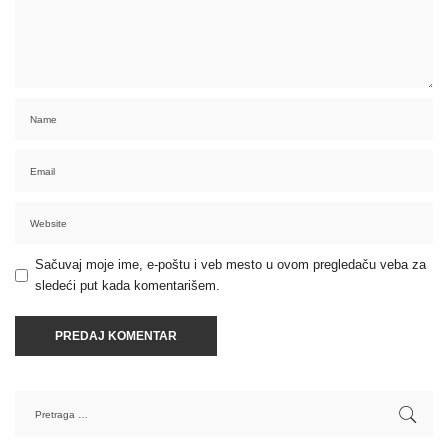
Sačuvaj moje ime, e-poštu i veb mesto u ovom pregledaču veba za
sledeći put kada komentarišem.