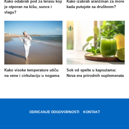
Kako odabrati pod za terasu koji
Kako izabrati aranžman za more
je otporan na kišu, sunce i
kada putujete sa društvom?
vlagu?
Kako visoke temperature utiču
Sok od spelte u kapsulama:
na vene i cirkulaciju u nogama
Nova era prirodnih suplemenata
ODRICANJE ODGOVORNOSTI
KONTAKT