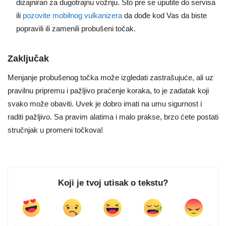
dizajniran za dugotrajnu vožnju. Što pre se uputite do servisa
ili
pozovite mobilnog vulkanizera
da dođe kod Vas da biste
popravili ili zamenili probušeni točak.
Zaključak
Menjanje probušenog točka može izgledati zastrašujuće, ali uz
pravilnu pripremu i pažljivo praćenje koraka, to je zadatak koji
svako može obaviti. Uvek je dobro imati na umu sigurnost i
raditi pažljivo. Sa pravim alatima i malo prakse, brzo ćete postati
stručnjak u promeni točkova!
Koji je tvoj utisak o tekstu?