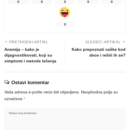
0
0
0
0
0
0
PRETHODNI ARTIKL
SLEDEĆI ARTIKAL
Anemija – kako je
Kako prepoznati vaške kod
dijagnostikovati, koji su
dece i rešiti ih se?
simptomi i metode lečenja
Ostavi komentar
Vaša adresa e-pošte neće biti objavljena.
Neophodna polja su
označena
*