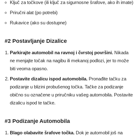
Ključ za točkove (ili ključ za sigurnosne šrafove, ako ih imate)
Priručni alat (po potrebi)
Rukavice (ako su dostupne)
#2 Postavljanje Dizalice
Parkirajte automobil na ravnoj i čvrstoj površini.
Nikada
ne menjajte točak na nagibu ili mekanoj podlozi, jer to može
biti veoma opasno.
Postavite dizalicu ispod automobila.
Pronađite tačku za
podizanje u blizini probušenog točka. Tačke za podizanje
obično su označene u priručniku vašeg automobila. Postavite
dizalicu ispod te tačke.
#3 Podizanje Automobila
Blago olabavite šrafove točka.
Dok je automobil još na