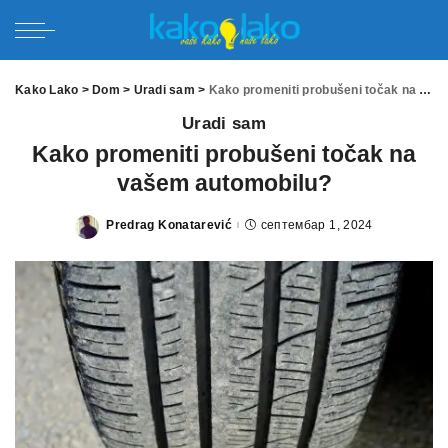
Kako Lako
>
Dom
>
Uradi sam
>
Kako promeniti probušeni točak na vašem automobilu?
Uradi sam
Kako promeniti probušeni točak na
vašem automobilu?
Predrag Konatarević
септембар 1, 2024
Posted
by