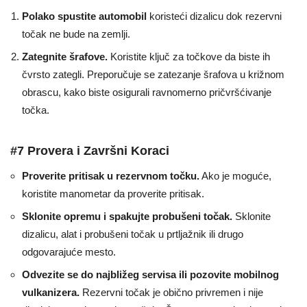
Polako spustite automobil
koristeći dizalicu dok rezervni
točak ne bude na zemlji.
Zategnite šrafove.
Koristite ključ za točkove da biste ih
čvrsto zategli. Preporučuje se zatezanje šrafova u križnom
obrascu, kako biste osigurali ravnomerno pričvršćivanje
točka.
#7 Provera i Završni Koraci
Proverite pritisak u rezervnom točku.
Ako je moguće,
koristite manometar da proverite pritisak.
Sklonite opremu i spakujte probušeni točak.
Sklonite
dizalicu, alat i probušeni točak u prtljažnik ili drugo
odgovarajuće mesto.
Odvezite se do najbližeg servisa ili pozovite mobilnog
vulkanizera.
Rezervni točak je obično privremen i nije