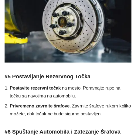
#5 Postavljanje Rezervnog Točka
Postavite rezervni točak
na mesto. Poravnajte rupe na
točku sa navojima na automobilu.
Privremeno zavrnite šrafove.
Zavrnite šrafove rukom koliko
možete, dok točak ne bude sigurno postavljen.
#6 Spuštanje Automobila i Zatezanje Šrafova