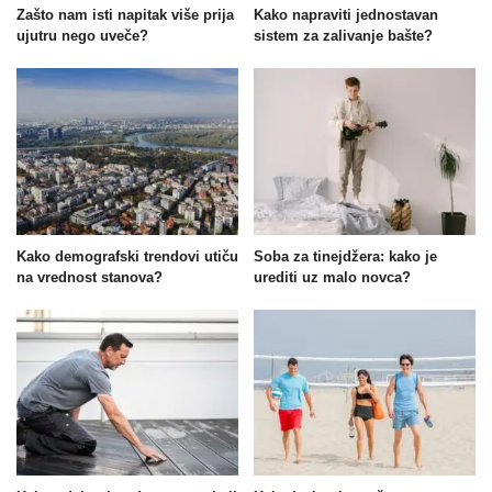
Zašto nam isti napitak više prija
Kako napraviti jednostavan
ujutru nego uveče?
sistem za zalivanje bašte?
Kako demografski trendovi utiču
Soba za tinejdžera: kako je
na vrednost stanova?
urediti uz malo novca?