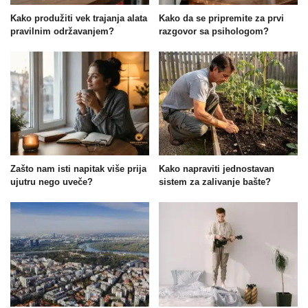
Kako produžiti vek trajanja alata
Kako da se pripremite za prvi
pravilnim održavanjem?
razgovor sa psihologom?
Zašto nam isti napitak više prija
Kako napraviti jednostavan
ujutru nego uveče?
sistem za zalivanje bašte?