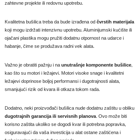
zahtevne projekte ili redovnu upotrebu.
Kvalitetna bušilica treba da bude izrađena od
čvrstih materijala
koji mogu izdržati intenzivnu upotrebu. Aluminijumski kućište ili
ojačani plastika mogu pružiti dodatnu otpornost na udarce i
habanje, čime se produžava radni vek alata.
Važno je obratiti pažnju i na
unutrašnje komponente bušilice
,
kao što su motori i ležajevi. Motori visoke snage i kvalitetni
ležajevi doprinose boljoj performansi i dugotrajnosti alata,
smanjujući rizik od kvara ili otkaza tokom rada.
Dodatno, neki proizvođači bušilica nude dodatnu zaštitu u obliku
dugotrajnih garancija ili servisnih planova
. Ovo može biti
korisno zaštita ukoliko se dogodi kvar ili potrebna popravka,
osiguravajući da vaša investicija u alat ostane zaštićena i