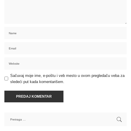
Sačuvaj moje ime, e-poštu i veb mesto u ovom pregledaču veba za
sledeći put kada komentarišem.