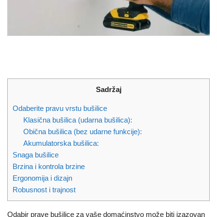
Sadržaj
Odaberite pravu vrstu bušilice
Klasična bušilica (udarna bušilica):
Obična bušilica (bez udarne funkcije):
Akumulatorska bušilica:
Snaga bušilice
Brzina i kontrola brzine
Ergonomija i dizajn
Robusnost i trajnost
Odabir prave bušilice za vaše domaćinstvo može biti izazovan