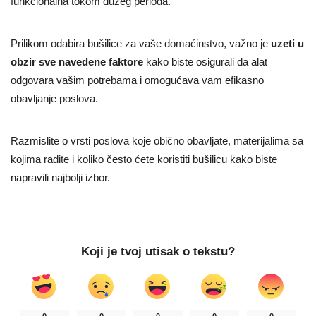
funkcionalna tokom dužeg perioda.
Prilikom odabira bušilice za vaše domaćinstvo, važno je
uzeti u
obzir sve navedene faktore
kako biste osigurali da alat
odgovara vašim potrebama i omogućava vam efikasno
obavljanje poslova.
Razmislite o vrsti poslova koje obično obavljate, materijalima sa
kojima radite i koliko često ćete koristiti bušilicu kako biste
napravili najbolji izbor.
Koji je tvoj utisak o tekstu?
0
0
0
0
0