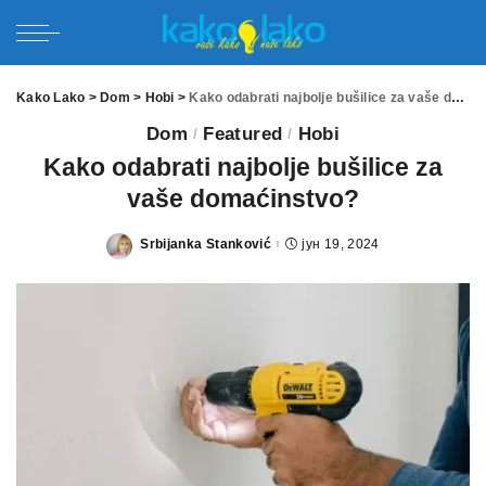
Kako Lako
>
Dom
>
Hobi
>
Kako odabrati najbolje bušilice za vaše domaćinstvo?
Dom
Featured
Hobi
Kako odabrati najbolje bušilice za
vaše domaćinstvo?
Srbijanka Stanković
јун 19, 2024
Posted
by