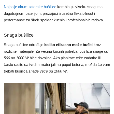
Najbolje akumulatorske bušilice
kombinuju visoku snagu sa
dugotrajnom baterijom, pružajući izuzetnu fleksibilnost i
performanse za širok spektar kućnih i profesionalnih radova.
Snaga bušilice
Snaga bušilice određuje
koliko efikasno može bušiti
kroz
različite materijale. Za većinu kućnih potreba, bušilica snage
od
500 do 1000 W
biće dovoljna. Ako planirate teže zadatke ili
često radite sa tvrdim materijalima poput betona, možda će vam
trebati bušilica
snage veće od 1000 W
.