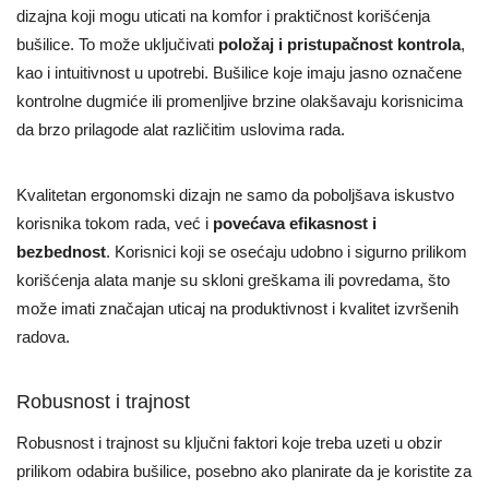
dizajna koji mogu uticati na komfor i praktičnost korišćenja
bušilice. To može uključivati
položaj i pristupačnost kontrola
,
kao i intuitivnost u upotrebi. Bušilice koje imaju jasno označene
kontrolne dugmiće ili promenljive brzine olakšavaju korisnicima
da brzo prilagode alat različitim uslovima rada.
Kvalitetan ergonomski dizajn ne samo da poboljšava iskustvo
korisnika tokom rada, već i
povećava efikasnost i
bezbednost
. Korisnici koji se osećaju udobno i sigurno prilikom
korišćenja alata manje su skloni greškama ili povredama, što
može imati značajan uticaj na produktivnost i kvalitet izvršenih
radova.
Robusnost i trajnost
Robusnost i trajnost su ključni faktori koje treba uzeti u obzir
prilikom odabira bušilice, posebno ako planirate da je koristite za