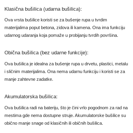
Klasična bušilica (udarna bušilica):
Ova vrsta bušilice koristi se za bušenje rupa u tvrdim
materijalima poput betona, zidova ili kamena. Ona ima funkciju
udarnog udaranja koja pomaže u probijanju tvrdih površina.
Obična bušilica (bez udarne funkcije):
Ova bušilica je idealna za bušenje rupa u drvetu, plastici, metalu
i sličnim materijalima. Ona nema udarnu funkciju i koristi se za
manje zahtevne zadatke.
Akumulatorska bušilica:
Ova bušilica radi na bateriju, što je čini vrlo pogodnom za rad na
mestima gde nema dostupne struje. Akumulatorske bušilice su
obično manje snage od klasičnih ili običnih bušilica.