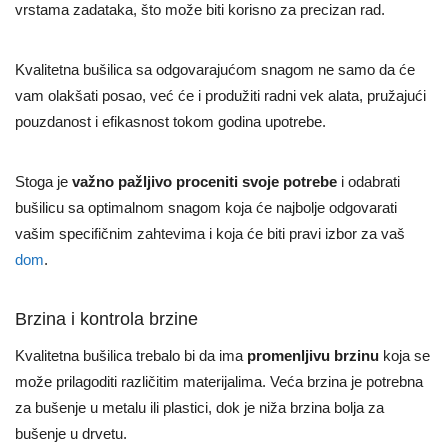
vrstama zadataka, što može biti korisno za precizan rad.
Kvalitetna bušilica sa odgovarajućom snagom ne samo da će
vam olakšati posao, već će i produžiti radni vek alata, pružajući
pouzdanost i efikasnost tokom godina upotrebe.
Stoga je
važno pažljivo proceniti svoje potrebe
i odabrati
bušilicu sa optimalnom snagom koja će najbolje odgovarati
vašim specifičnim zahtevima i koja će biti pravi izbor za vaš
dom
.
Brzina i kontrola brzine
Kvalitetna bušilica trebalo bi da ima
promenljivu brzinu
koja se
može prilagoditi različitim materijalima. Veća brzina je potrebna
za bušenje u metalu ili plastici, dok je niža brzina bolja za
bušenje u drvetu.