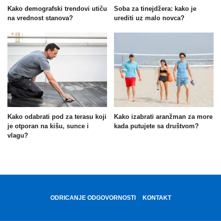
Kako demografski trendovi utiču
Soba za tinejdžera: kako je
na vrednost stanova?
urediti uz malo novca?
Kako odabrati pod za terasu koji
Kako izabrati aranžman za more
je otporan na kišu, sunce i
kada putujete sa društvom?
vlagu?
ODRICANJE ODGOVORNOSTI
KONTAKT