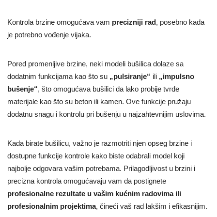
Kontrola brzine omogućava vam
precizniji rad
, posebno kada
je potrebno vođenje vijaka.
Pored promenljive brzine, neki modeli bušilica dolaze sa
dodatnim funkcijama kao što su
„pulsiranje“
ili
„impulsno
bušenje“
, što omogućava bušilici da lako probije tvrde
materijale kao što su beton ili kamen. Ove funkcije pružaju
dodatnu snagu i kontrolu pri bušenju u najzahtevnijim uslovima.
Kada birate bušilicu, važno je razmotriti njen opseg brzine i
dostupne funkcije kontrole kako biste odabrali model koji
najbolje odgovara vašim potrebama. Prilagodljivost u brzini i
precizna kontrola omogućavaju vam da postignete
profesionalne rezultate u vašim kućnim radovima ili
profesionalnim projektima
, čineći vaš rad lakšim i efikasnijim.