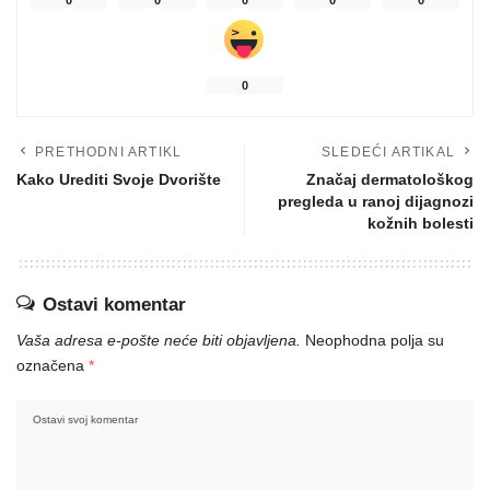
0
PRETHODNI ARTIKL
SLEDEĆI ARTIKAL
Kako Urediti Svoje Dvorište
Značaj dermatološkog
pregleda u ranoj dijagnozi
kožnih bolesti
Ostavi komentar
Vaša adresa e-pošte neće biti objavljena.
Neophodna polja su
označena
*