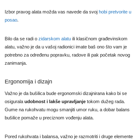
Izbor pravog alata možda vas navede da svoj
hobi pretvorite u
posao
.
Bilo da se radi o
zidarskom alatu
ili klasičnom građevinskom
alatu, važno je da u vašoj radionici imate baš ono što vam je
potrebno za određenu popravku, radove ili pak početak novog
zanimanja.
Ergonomija i dizajn
Važno je da bušilica bude ergonomski dizajnirana kako bi se
osigurala
udobnost i lakše upravljanje
tokom dužeg rada.
Gume na rukohvatu mogu smanjiti umor ruku, a dobar balans
bušilice pomaže u preciznom vođenju alata.
Pored rukohvata i balansa, važno je razmotriti i druge elemente