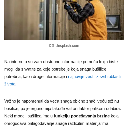
Unsplash.com
Na internetu su vam dostupne informacije pomoću kojih biste
mogli da shvatite za koje potrebe je koja snaga bušilice
potrebna, kao i druge informacije i
najnovije vesti iz svih oblasti
života
.
Važno je napomenuti da veća snaga obično znači veću težinu
bušilice, pa je ergonomija takođe važan faktor prilikom odabira.
Neki modeli bušilica imaju
funkciju podešavanja brzine
koja
omogućava prilagođavanje snage različitim materijalima i