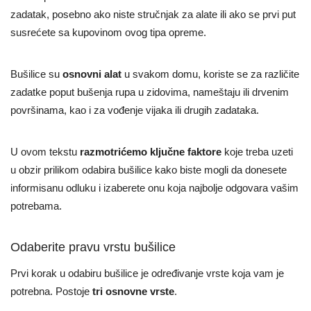
zadatak, posebno ako niste stručnjak za alate ili ako se prvi put
susrećete sa kupovinom ovog tipa opreme.
Bušilice su
osnovni alat
u svakom domu, koriste se za različite
zadatke poput bušenja rupa u zidovima, nameštaju ili drvenim
površinama, kao i za vođenje vijaka ili drugih zadataka.
U ovom tekstu
razmotrićemo ključne faktore
koje treba uzeti
u obzir prilikom odabira bušilice kako biste mogli da donesete
informisanu odluku i izaberete onu koja najbolje odgovara vašim
potrebama.
Odaberite pravu vrstu bušilice
Prvi korak u odabiru bušilice je određivanje vrste koja vam je
potrebna. Postoje
tri osnovne vrste
.