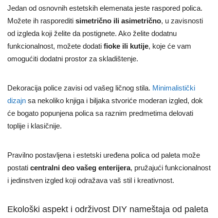
Jedan od osnovnih estetskih elemenata jeste raspored polica.
Možete ih rasporediti
simetrično ili asimetrično
, u zavisnosti
od izgleda koji želite da postignete. Ako želite dodatnu
funkcionalnost, možete dodati
fioke ili kutije
, koje će vam
omogućiti dodatni prostor za skladištenje.
Dekoracija police zavisi od vašeg ličnog stila.
Minimalistički
dizajn
sa nekoliko knjiga i biljaka stvoriće moderan izgled, dok
će bogato popunjena polica sa raznim predmetima delovati
toplije i klasičnije.
Pravilno postavljena i estetski uređena polica od paleta može
postati
centralni deo vašeg enterijera
, pružajući funkcionalnost
i jedinstven izgled koji odražava vaš stil i kreativnost.
Ekološki aspekt i održivost DIY nameštaja od paleta