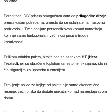
oblicima.
Pored toga, DIY pristup omogućava vam da
prilagodite dizajn
prema vašim potrebama, umesto da se oslanjate na masovnu
proizvodnju. Time dobijate personalizovan komad nameštaja
koji nije samo funkcionalan, već i nosi priču o trudu i
kreativnosti.
Prilikom odabira paleta, birajte one sa oznakom
HT (Heat
Treated)
, jer su obrađene toplotom umesto hemikalijama, što ih
čini sigurnijim za upotrebu u enterijeru.
Pravljenje police za knjige od paleta nije samo ekonomično
rešenje, već i prilika da dodate unikatni komad nameštaja svom
domu.