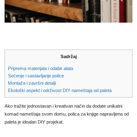
Sadržaj
Priprema materijala i odabir alata
Sečenje i sastavljanje police
Montaža i završni detalji
Ekološki aspekt i održivost DIY nameštaja od paleta
Ako tražite jednostavan i kreativan način da dodate unikatni
komad nameštaja svom domu, polica za knjige napravljena od
paleta je idealan DIY projekat.