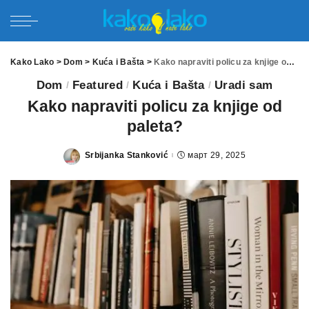
Kako Lako
>
Dom
>
Kuća i Bašta
>
Kako napraviti policu za knjige od paleta?
Dom
Featured
Kuća i Bašta
Uradi sam
Kako napraviti policu za knjige od
paleta?
Srbijanka Stanković
март 29, 2025
Posted
by