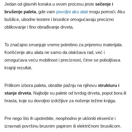
Jedan od glavnih koraka u ovom procesu jeste
sečenje i
brušenje paleta
, gde vam
povoljni aku alati
mogu pomoći. Aku
bušilice, ubodne testere i brusilice omogućavaju precizno
oblikovanje i fino obrađivanje drveta.
To značajno smanjuje vreme potrebno za pripremu materijala.
Korišćenje aku alata ne samo da olakšava rad, već i
omogućava veću mobilnost i preciznost, čime se poboljšava
krajnji rezultat.
Prilikom izbora paleta, obratite pažnju na njihovu
strukturu i
stanje drveta
. Najbolje su palete od tvrdog drveta, poput bora ili
hrasta, koje su dovoljno izdržljive za nošenje težine knjiga.
Pre nego što ih upotrebite, neophodno je ukloniti ekseriće i
izravnati površinu brusnim papirom ili električnom brusilicom.