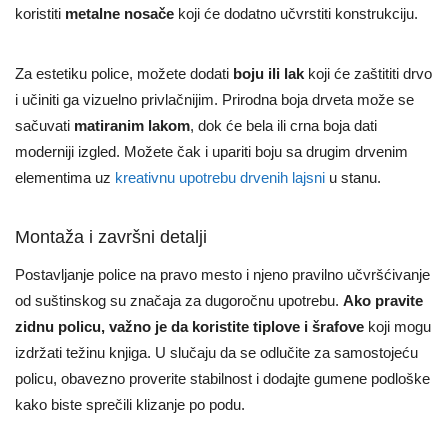
koristiti
metalne nosače
koji će dodatno učvrstiti konstrukciju.
Za estetiku police, možete dodati
boju ili lak
koji će zaštititi drvo
i učiniti ga vizuelno privlačnijim. Prirodna boja drveta može se
sačuvati
matiranim lakom
, dok će bela ili crna boja dati
moderniji izgled. Možete čak i upariti boju sa drugim drvenim
elementima uz
kreativnu upotrebu drvenih lajsni
u stanu.
Montaža i završni detalji
Postavljanje police na pravo mesto i njeno pravilno učvršćivanje
od suštinskog su značaja za dugoročnu upotrebu.
Ako pravite
zidnu policu, važno je da koristite tiplove i šrafove
koji mogu
izdržati težinu knjiga. U slučaju da se odlučite za samostojeću
policu, obavezno proverite stabilnost i dodajte gumene podloške
kako biste sprečili klizanje po podu.