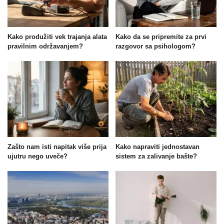
Kako produžiti vek trajanja alata
Kako da se pripremite za prvi
pravilnim održavanjem?
razgovor sa psihologom?
Zašto nam isti napitak više prija
Kako napraviti jednostavan
ujutru nego uveče?
sistem za zalivanje bašte?