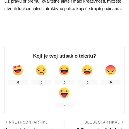
Uz pravu pripremu, kvalitetne alate i malo kreativnosti, možete
stvoriti funkcionalnu i atraktivnu policu koja će trajati godinama.
Koji je tvoj utisak o tekstu?
0
0
0
0
0
0
PRETHODNI ARTIKL
SLEDEĆI ARTIKAL