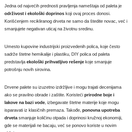
Jedna od najvećih prednosti pravljenja nameštaja od paleta je
održivost i ekološki doprinos
koji ovaj proces donosi.
Korišćenjem recikliranog drveta ne samo da štedite novac, već i
smanjujete negativan uticaj na životnu sredinu.
Umesto kupovine industrijski proizvedenih polica, koje često
sadrže štetne hemikalije i plastiku, DIY polica od paleta
predstavlja
ekološki prihvatljivo rešenje
koje smanjuje
potrošnju novih sirovina.
Drvene palete su izuzetno izdržljive i mogu trajati decenijama
ako se pravilno obrade i zaštite. Koristeći
prirodne boje i
lakove na bazi vode
, izbegavate štetne materije koje mogu
isparavati iz klasičnih premaza. Takođe,
ponovna upotreba
drveta
smanjuje količinu otpada i doprinosi kružnoj ekonomiji,
gde se materijali ne bacaju, već se ponovo koriste u novim