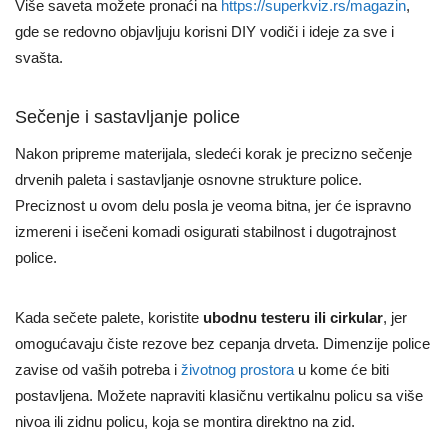
Više saveta možete pronaći na
https://superkviz.rs/magazin
,
gde se redovno objavljuju korisni DIY vodiči i ideje za sve i
svašta.
Sečenje i sastavljanje police
Nakon pripreme materijala, sledeći korak je precizno sečenje
drvenih paleta i sastavljanje osnovne strukture police.
Preciznost u ovom delu posla je veoma bitna, jer će ispravno
izmereni i isečeni komadi osigurati stabilnost i dugotrajnost
police.
Kada sečete palete, koristite
ubodnu testeru ili cirkular
, jer
omogućavaju čiste rezove bez cepanja drveta. Dimenzije police
zavise od vaših potreba i
životnog prostora
u kome će biti
postavljena. Možete napraviti klasičnu vertikalnu policu sa više
nivoa ili zidnu policu, koja se montira direktno na zid.