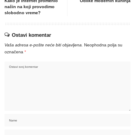
Kako je internet promenio
Odlike modernih kuhinja
način na koji provodimo
slobodno vreme?
Ostavi komentar
Vaša adresa e-pošte neće biti objavljena.
Neophodna polja su
označena
*