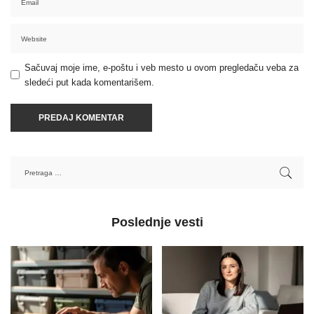
Sačuvaj moje ime, e-poštu i veb mesto u ovom pregledaču veba za
sledeći put kada komentarišem.
Poslednje vesti