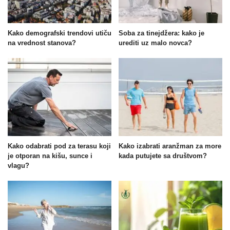
Kako demografski trendovi utiču
Soba za tinejdžera: kako je
na vrednost stanova?
urediti uz malo novca?
Kako odabrati pod za terasu koji
Kako izabrati aranžman za more
je otporan na kišu, sunce i
kada putujete sa društvom?
vlagu?