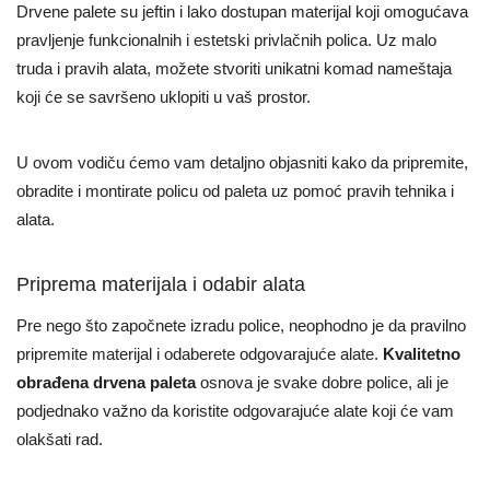
Drvene palete su jeftin i lako dostupan materijal koji omogućava
pravljenje funkcionalnih i estetski privlačnih polica. Uz malo
truda i pravih alata, možete stvoriti unikatni komad nameštaja
koji će se savršeno uklopiti u vaš prostor.
U ovom vodiču ćemo vam detaljno objasniti kako da pripremite,
obradite i montirate policu od paleta uz pomoć pravih tehnika i
alata.
Priprema materijala i odabir alata
Pre nego što započnete izradu police, neophodno je da pravilno
pripremite materijal i odaberete odgovarajuće alate.
Kvalitetno
obrađena drvena paleta
osnova je svake dobre police, ali je
podjednako važno da koristite odgovarajuće alate koji će vam
olakšati rad.