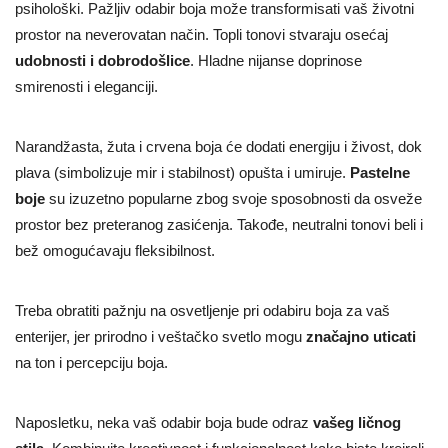
psihološki. Pažljiv odabir boja može transformisati vaš životni
prostor na neverovatan način. Topli tonovi stvaraju osećaj
udobnosti i dobrodošlice
. Hladne nijanse doprinose
smirenosti i eleganciji.
Narandžasta, žuta i crvena boja će dodati energiju i živost, dok
plava (simbolizuje mir i stabilnost) opušta i umiruje.
Pastelne
boje
su izuzetno popularne zbog svoje sposobnosti da osveže
prostor bez preteranog zasićenja. Takođe, neutralni tonovi beli i
bež omogućavaju fleksibilnost.
Treba obratiti pažnju na osvetljenje pri odabiru boja za vaš
enterijer, jer prirodno i veštačko svetlo mogu
značajno uticati
na ton i percepciju boja.
Naposletku, neka vaš odabir boja bude odraz
vašeg ličnog