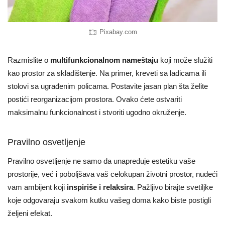
Pixabay.com
Razmislite o
multifunkcionalnom nameštaju
koji može služiti
kao prostor za skladištenje. Na primer, kreveti sa ladicama ili
stolovi sa ugrađenim policama. Postavite jasan plan šta želite
postići reorganizacijom prostora. Ovako ćete ostvariti
maksimalnu funkcionalnost i stvoriti ugodno okruženje.
Pravilno osvetljenje
Pravilno osvetljenje ne samo da unapređuje estetiku vaše
prostorije, već i poboljšava vaš celokupan životni prostor, nudeći
vam ambijent koji
inspiriše i relaksira
. Pažljivo birajte svetiljke
koje odgovaraju svakom kutku vašeg doma kako biste postigli
željeni efekat.