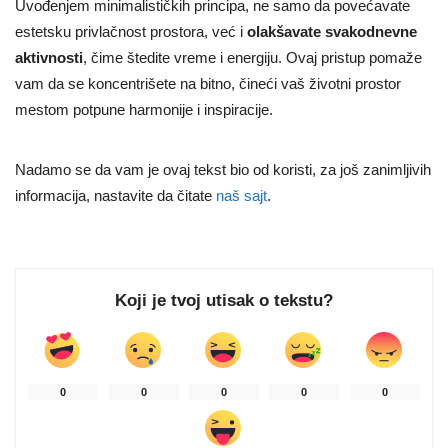
Uvođenjem minimalističkih principa, ne samo da povećavate
estetsku privlačnost prostora, već i
olakšavate svakodnevne
aktivnosti
, čime štedite vreme i energiju. Ovaj pristup pomaže
vam da se koncentrišete na bitno, čineći vaš životni prostor
mestom potpune harmonije i inspiracije.
Nadamo se da vam je ovaj tekst bio od koristi, za još zanimljivih
informacija, nastavite da čitate
naš sajt
.
Koji je tvoj utisak o tekstu?
0
0
0
0
0