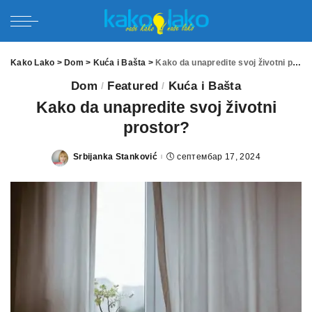
Kako Lako
>
Dom
>
Kuća i Bašta
>
Kako da unapredite svoj životni prostor?
Dom
Featured
Kuća i Bašta
Kako da unapredite svoj životni
prostor?
Srbijanka Stanković
септембар 17, 2024
Posted
by