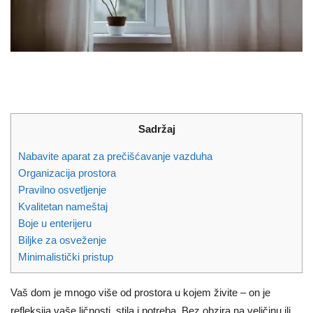
Sadržaj
Nabavite aparat za prečišćavanje vazduha
Organizacija prostora
Pravilno osvetljenje
Kvalitetan nameštaj
Boje u enterijeru
Biljke za osveženje
Minimalistički pristup
Vaš dom je mnogo više od prostora u kojem živite – on je
refleksija vaše ličnosti, stila i potreba. Bez obzira na veličinu ili