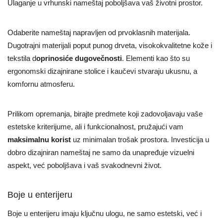
Ulaganje u vrhunski nameštaj poboljšava vaš životni prostor.
Odaberite nameštaj napravljen od prvoklasnih materijala.
Dugotrajni materijali poput punog drveta, visokokvalitetne kože i
tekstila d
oprinosiće dugovečnosti
. Elementi kao što su
ergonomski dizajnirane stolice i kaučevi stvaraju ukusnu, a
komfornu atmosferu.
Prilikom opremanja, birajte predmete koji zadovoljavaju vaše
estetske kriterijume, ali i funkcionalnost, pružajući vam
maksimalnu korist
uz minimalan trošak prostora. Investicija u
dobro dizajniran nameštaj ne samo da unapređuje vizuelni
aspekt, već poboljšava i vaš svakodnevni život.
Boje u enterijeru
Boje u enterijeru imaju ključnu ulogu, ne samo estetski, već i