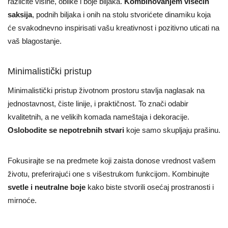
različite visine, oblike i boje biljaka.
Kombinovanjem visećih
saksija
, podnih biljaka i onih na stolu stvorićete dinamiku koja
će svakodnevno inspirisati vašu kreativnost i pozitivno uticati na
vaš blagostanje.
Minimalistički pristup
Minimalistički pristup životnom prostoru stavlja naglasak na
jednostavnost, čiste linije, i praktičnost. To znači odabir
kvalitetnih, a ne velikih komada nameštaja i dekoracije.
Oslobodite se nepotrebnih stvari
koje samo skupljaju prašinu.
Fokusirajte se na predmete koji zaista donose vrednost vašem
životu, preferirajući one s višestrukom funkcijom. Kombinujte
svetle i neutralne boje
kako biste stvorili osećaj prostranosti i
mirnoće.