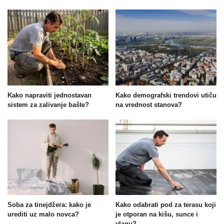
Kako napraviti jednostavan
Kako demografski trendovi utiču
sistem za zalivanje bašte?
na vrednost stanova?
Soba za tinejdžera: kako je
Kako odabrati pod za terasu koji
urediti uz malo novca?
je otporan na kišu, sunce i
vlagu?