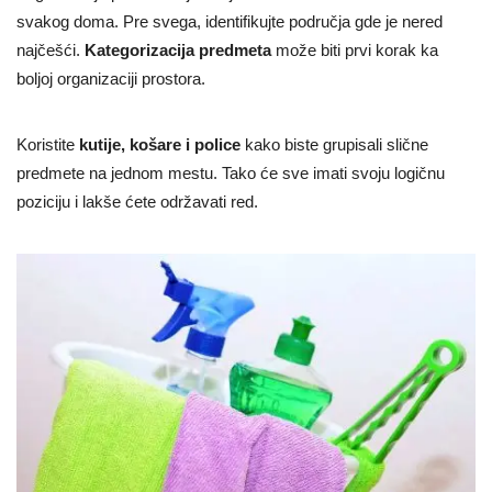
svakog doma. Pre svega, identifikujte područja gde je nered
najčešći.
Kategorizacija predmeta
može biti prvi korak ka
boljoj organizaciji prostora.
Koristite
kutije, košare i police
kako biste grupisali slične
predmete na jednom mestu. Tako će sve imati svoju logičnu
poziciju i lakše ćete održavati red.