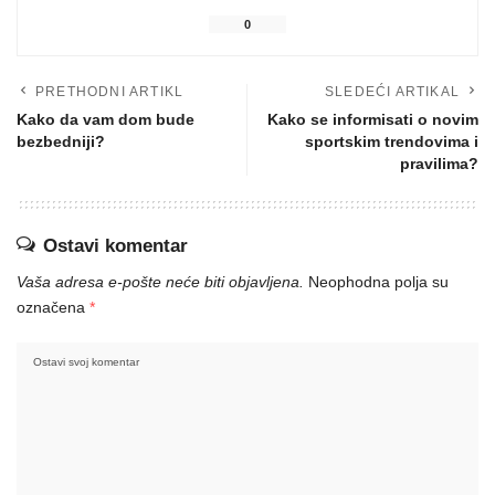
0
PRETHODNI ARTIKL
SLEDEĆI ARTIKAL
Kako da vam dom bude
Kako se informisati o novim
bezbedniji?
sportskim trendovima i
pravilima?
Ostavi komentar
Vaša adresa e-pošte neće biti objavljena.
Neophodna polja su
označena
*