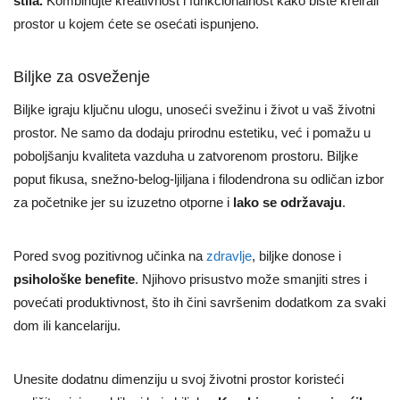
stila.
Kombinujte kreativnost i funkcionalnost kako biste kreirali
prostor u kojem ćete se osećati ispunjeno.
Biljke za osveženje
Biljke igraju ključnu ulogu, unoseći svežinu i život u vaš životni
prostor. Ne samo da dodaju prirodnu estetiku, već i pomažu u
poboljšanju kvaliteta vazduha u zatvorenom prostoru. Biljke
poput fikusa, snežno-belog-ljiljana i filodendrona su odličan izbor
za početnike jer su izuzetno otporne i
lako se održavaju
.
Pored svog pozitivnog učinka na
zdravlje
, biljke donose i
psihološke benefite
. Njihovo prisustvo može smanjiti stres i
povećati produktivnost, što ih čini savršenim dodatkom za svaki
dom ili kancelariju.
Unesite dodatnu dimenziju u svoj životni prostor koristeći