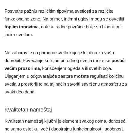
Posvetite pažnju različitim tipovima svetlosti za različite
funkcionalne zone. Na primer, intimni uglovi mogu se osvetliti
toplim tonovima
, dok su radne površine bolje sa hladnijim i
jačim svetlom.
Ne zaboravite na prirodno svetlo koje je ključno za vašu
dobrobit. Povećanje količine prirodnog svetla može se
postići
većim prozorima
, korišćenjem ogledala ili svetlih boja.
Ulaganjem u odgovarajuće zastore možete regulisati količinu
svetla u prostoriji te na taj način stvoriti savršenu atmosferu za
svaki deo dana.
Kvalitetan nameštaj
Kvalitetan nameštaj ključni je element svakog doma, donoseći
ne samo estetiku, već i dugotrajnu funkcionalnost i udobnost.