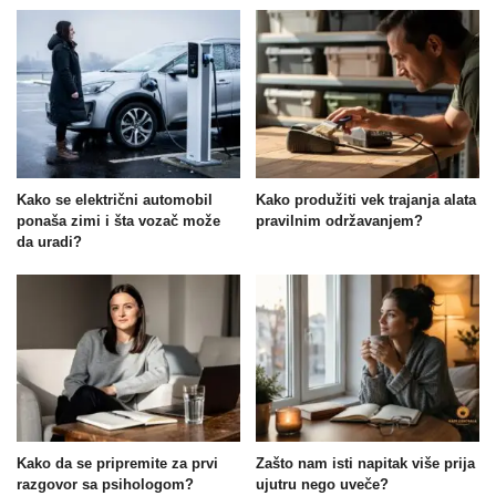
Kako se električni automobil
Kako produžiti vek trajanja alata
ponaša zimi i šta vozač može
pravilnim održavanjem?
da uradi?
Kako da se pripremite za prvi
Zašto nam isti napitak više prija
razgovor sa psihologom?
ujutru nego uveče?