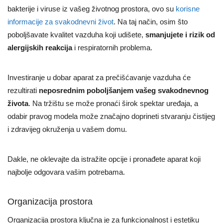
bakterije i viruse iz vašeg životnog prostora, ovo su
korisne
informacije za svakodnevni život
. Na taj način, osim što
poboljšavate kvalitet vazduha koji udišete,
smanjujete i rizik od
alergijskih reakcija
i respiratornih problema.
Investiranje u dobar aparat za prečišćavanje vazduha će
rezultirati
neposrednim poboljšanjem vašeg svakodnevnog
života
. Na tržištu se može pronaći širok spektar uređaja, a
odabir pravog modela može značajno doprineti stvaranju čistijeg
i zdravijeg okruženja u vašem domu.
Dakle, ne oklevajte da istražite opcije i pronađete aparat koji
najbolje odgovara vašim potrebama.
Organizacija prostora
Organizacija prostora ključna je za funkcionalnost i estetiku