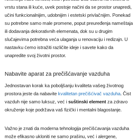
vrstu stana ili kuće, uvek postoje načini da se prostor unapredi,
učini funkcionalnijim, udobnijim i estetski privlačnijim. Ponekad
su potrebne samo male promene, poput preuređenja nameštaja
ili dodavanja dekorativnih elemenata, dok su u drugim
slučajevima potrebna veća ulaganja u renovaciju i redizajn. U
nastavku ćemo istražiti različite ideje i savete kako da
unapredite svoj životni prostor.
Nabavite aparat za prečišćavanje vazduha
Jednostavan korak ka poboljšanju kvaliteta vašeg životnog
prostora jeste da nabavite
kvalitetan prečišćivač vazduha
. Čist
vazduh nije samo luksuz, već i
suštinski element
za zdravo
okruženje koje podržava vaš fizički i mentalni blagostanje.
Važno je znati da moderna tehnologija prečišćavanja vazduha
može efikasno ukloniti ne samo prašinu, već i alergene,