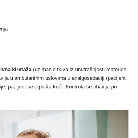
enja
tivna kiretaža
(uzimanje tkiva iz unutrašnjosti materice
lja u ambulantnim uslovima u analgosedaciji (pacijent
je, pacijent se otpušta kući. Kontrola se obavlja po