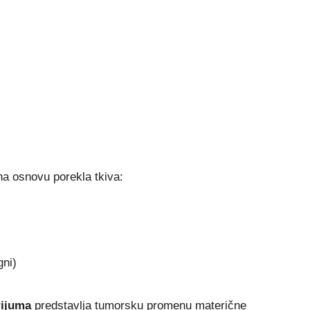
na osnovu porekla tkiva:
gni)
rijuma
predstavlja tumorsku promenu materične