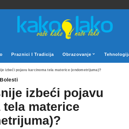
o
Praznici I Tradicija
Obrazovanje
Tehnologij
ije izbeći pojavu karcinoma tela materice (endometrijuma)?
Bolesti
nije izbeći pojavu
tela materice
etrijuma)?