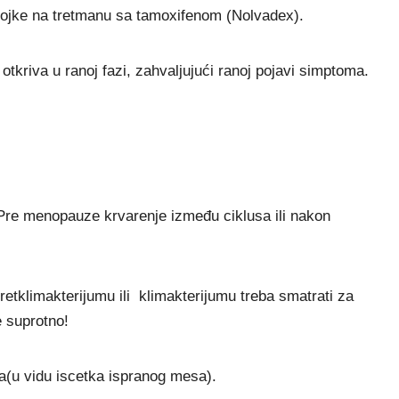
dojke na tretmanu sa tamoxifenom (Nolvadex).
tkriva u ranoj fazi, zahvaljujući ranoj pojavi simptoma.
Pre menopauze krvarenje između ciklusa ili nakon
etklimakterijumu ili klimakterijumu treba smatrati za
 suprotno!
ja(u vidu iscetka ispranog mesa).