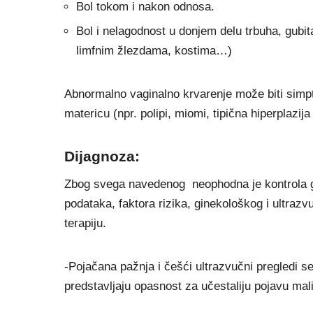
Bol tokom i nakon odnosa.
Bol i nelagodnost u donjem delu trbuha, gubi
limfnim žlezdama, kostima…)
Abnormalno vaginalno krvarenje može biti simpt
matericu (npr. polipi, miomi, tipična hiperplazij
Dijagnoza:
Zbog svega navedenog neophodna je kontrola gi
podataka, faktora rizika, ginekološkog i ultrazv
terapiju.
-Pojačana pažnja i češći ultrazvučni pregledi se
predstavljaju opasnost za učestaliju pojavu mal