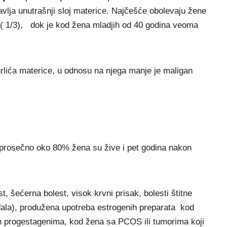
vlja unutrašnji sloj materice. Najčešće obolevaju žene
( 1/3), dok je kod žena mladjih od 40 godina veoma
rlića materice, u odnosu na njega manje je maligan
 prosečno oko 80% žena su žive i pet godina nakon
t, šećerna bolest, visok krvni prisak, bolesti štitne
rađala), produžena upotreba estrogenih preparata kod
h progestagenima, kod žena sa PCOS ili tumorima koji