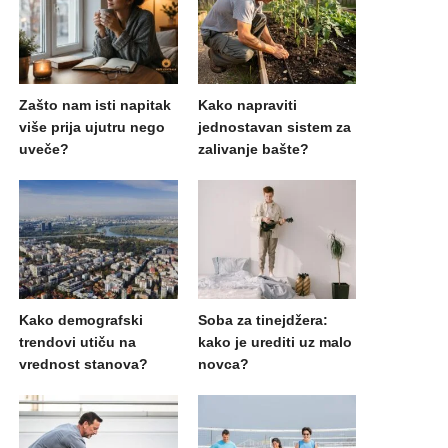
Zašto nam isti napitak
Kako napraviti
više prija ujutru nego
jednostavan sistem za
uveče?
zalivanje bašte?
Kako demografski
Soba za tinejdžera:
trendovi utiču na
kako je urediti uz malo
vrednost stanova?
novca?