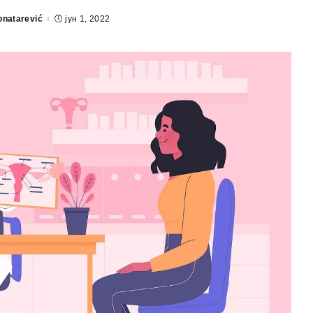
onatarević
јун 1, 2022