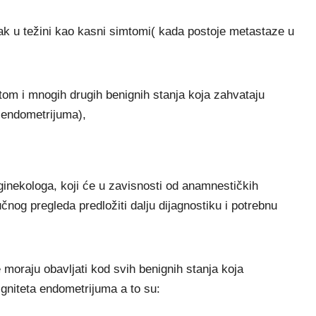
tak u težini kao kasni simtomi( kada postoje metastaze u
om i mnogih drugih benignih stanja koja zahvataju
a endometrijuma),
nekologa, koji će u zavisnosti od anamnestičkih
učnog pregleda predložiti dalju dijagnostiku i potrebnu
 moraju obavljati kod svih benignih stanja koja
igniteta endometrijuma a to su: