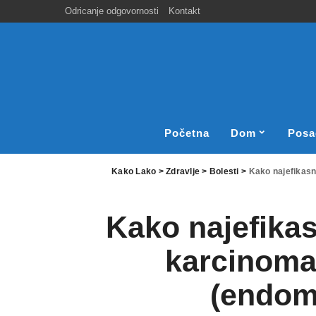
Odricanje odgovornosti
Kontakt
Početna
Dom
Posa
Kako Lako
>
Zdravlje
>
Bolesti
>
Kako najefikasn
Kako najefikas
karcinoma 
(endom