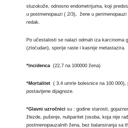
sluzokože, odnosno endometrijuma, koji predsta
u postmenopauzi ( 2/3), žene u perimenopauzi 
redak.
Po učestalosti se nalazi odmah iza karcinoma g
(zloćudan), sporije raste i kasnije metastazira.
*Incidenca
(22,7 na 100000 žena)
*Mortalitet
( 3.4 umrle bolesnice na 100 000),
postavljene dijagnoze.
*Gl
avni uzročnici
su : godine starosti, gojaznos
žlezde, pušenje, nuliparitet (osoba, koja nije 
postmenopauzalnih žena, bez balansiranja sa t