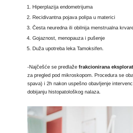
Hiperplazija endometrijuma
Recidivantna pojava polipa u materici
Česta neuredna ili obilnija menstrualna krvar
Gojaznost, menopauza i pušenje
Duža upotreba leka Tamoksifen.
-Najčešće se predlaže
frakcionirana eksplora
za pregled pod mikroskopom. Procedura se obav
spava) i 2h nakon uspešno obavljenje intervenci
dobijanju histopatološkog nalaza.