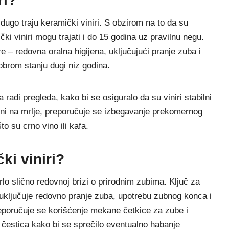
ri?
 dugo traju keramički viniri. S obzirom na to da su
ki viniri mogu trajati i do 15 godina uz pravilnu negu.
– redovna oralna higijena, uključujući pranje zuba i
obrom stanju dugi niz godina.
adi pregleda, kako bi se osiguralo da su viniri stabilni
orni na mrlje, preporučuje se izbegavanje prekomernog
o su crno vino ili kafa.
ki viniri?
lo slično redovnoj brizi o prirodnim zubima. Ključ za
o uključuje redovno pranje zuba, upotrebu zubnog konca i
poručuje se korišćenje mekane četkice za zube i
 čestica kako bi se sprečilo eventualno habanje