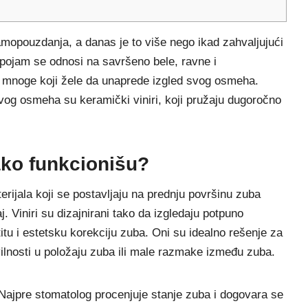
mopouzdanja, a danas je to više nego ikad zahvaljujući
ojam se odnosi na savršeno bele, ravne i
a mnoge koji žele da unaprede izgled svog osmeha.
vog osmeha su keramički viniri, koji pružaju dugoročno
kako funkcionišu?
erijala koji se postavljaju na prednju površinu zuba
j. Viniri su dizajnirani tako da izgledaju potpuno
itu i estetsku korekciju zuba. Oni su idealno rešenje za
ravilnosti u položaju zuba ili male razmake između zuba.
 Najpre stomatolog procenjuje stanje zuba i dogovara se