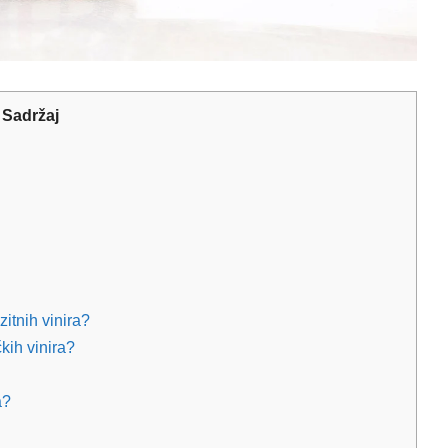
Sadržaj
itnih vinira?
kih vinira?
a?