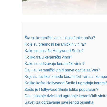
Šta su keramički viniri i kako funkcionišu?
Koje su prednosti keramičkih vinira?
Kako se postiže Hollywood Smile?
Koliko traju keramički viniri?
Kako se održavaju keramički viniri?
Da li su keramički viniri prava opcija za Vas?
Koje su razlike između keramičkih vinira i kompoz
Koliko košta Hollywood Smile i ugradnja keramič
Zašto je Hollywood Smile toliko popularan?
Da li postoje rizici kod ugradnje keramičkih vinir
Saveti za održavanje savršenog osmeha