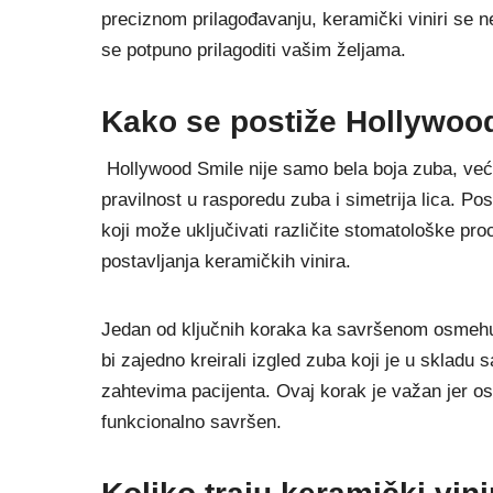
preciznom prilagođavanju, keramički viniri se ne
se potpuno prilagoditi vašim željama.
Kako se postiže Hollywoo
Hollywood Smile nije samo bela boja zuba, već
pravilnost u rasporedu zuba i simetrija lica. P
koji može uključivati različite stomatološke pro
postavljanja keramičkih vinira.
Jedan od ključnih koraka ka savršenom osmehu
bi zajedno kreirali izgled zuba koji je u skladu
zahtevima pacijenta. Ovaj korak je važan jer os
funkcionalno savršen.