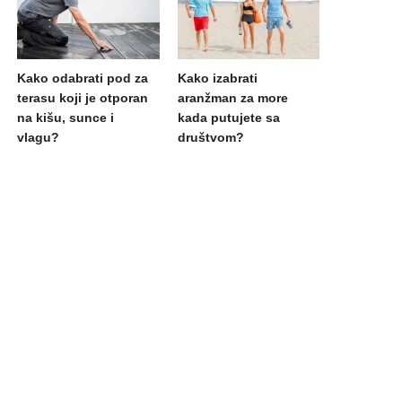
Kako odabrati pod za
Kako izabrati
terasu koji je otporan
aranžman za more
na kišu, sunce i
kada putujete sa
vlagu?
društvom?