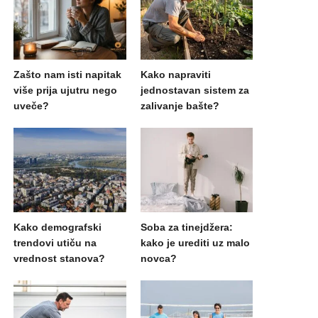
Zašto nam isti napitak
Kako napraviti
više prija ujutru nego
jednostavan sistem za
uveče?
zalivanje bašte?
Kako demografski
Soba za tinejdžera:
trendovi utiču na
kako je urediti uz malo
vrednost stanova?
novca?