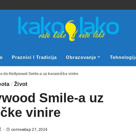
o
Praznici I Tradicija
Obrazovanje
Tehnologij
o do Hollywood Smile-a uz keramičke vinire
pota
Život
ywood Smile-a uz
čke vinire
ć
септембар 27, 2024