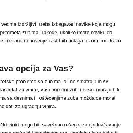
 veoma izdržljivi, treba izbegavati navike koje mogu
nja predmeta zubima. Takođe, ukoliko imate naviku da
 preporučiti nošenje zaštitnih udlaga tokom noći kako
rava opcija za Vas?
tetske probleme sa zubima, ali ne smatraju ih svi
andidat za vinire, vaši prirodni zubi i desni moraju biti
mima sa desnima ili oštećenjima zuba možda će morati
idati za ugradnju vinira.
ki viniri mogu biti savršeno rešenje za ujednačavanje