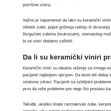
površine vinira.
Važno je napomenuti da iako su keramički viniri
oštetiti zube, poput griženja noktiju ili otvara
škrgućete zubima (bruksizam), stomatolog može
bi se viniri dodatno zaštitili.
Da li su keramički viniri p
Keramički viniri su idealno rešenje za mnoge es
pacijenti najboljom opcijom. Da biste bili dobar k
relativno zdravi. Pacijenti sa ozbiljnim proble
prvo da reše probleme pre nego što postanu kand
Takođe, ukoliko imate razmaknute zube, keramič