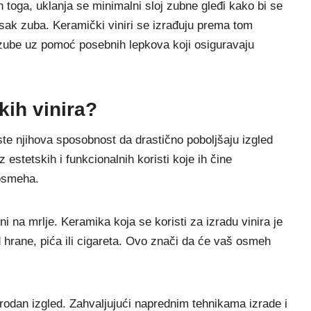
toga, uklanja se minimalni sloj zubne gleđi kako bi se
isak zuba. Keramički viniri se izrađuju prema tom
na zube uz pomoć posebnih lepkova koji osiguravaju
kih vinira?
ste njihova sposobnost da drastično poboljšaju izgled
 estetskih i funkcionalnih koristi koje ih čine
osmeha.
rni na mrlje. Keramika koja se koristi za izradu vinira je
od hrane, pića ili cigareta. Ovo znači da će vaš osmeh
irodan izgled. Zahvaljujući naprednim tehnikama izrade i