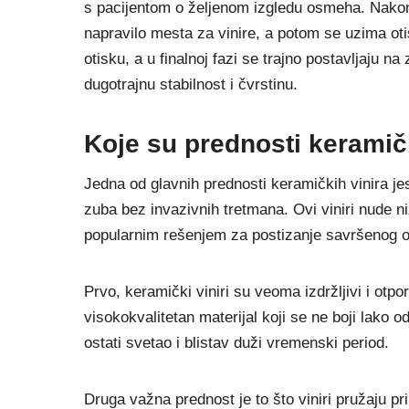
s pacijentom o željenom izgledu osmeha. Nakon 
napravilo mesta za vinire, a potom se uzima ot
otisku, a u finalnoj fazi se trajno postavljaju 
dugotrajnu stabilnost i čvrstinu.
Koje su prednosti keramič
Jedna od glavnih prednosti keramičkih vinira je
zuba bez invazivnih tretmana. Ovi viniri nude niz
popularnim rešenjem za postizanje savršenog 
Prvo, keramički viniri su veoma izdržljivi i otpo
visokokvalitetan materijal koji se ne boji lako 
ostati svetao i blistav duži vremenski period.
Druga važna prednost je to što viniri pružaju pr