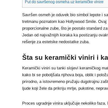
Put do savršenog osmeha uz keramičke vinire
Savršen osmeh je oduvek bio simbol lepote i sa
tretmanu poznatom kao Hollywood Smile. Ovaj p
proporcionalne zube, što je postalo standard z
Jedan od najvažnijih koraka ka postizanju ovak
rešenje za estetske nedostatke zuba.
Šta su keramički viniri i 
Keramički viniri su tanki slojevi keramičkog mat
kako bi se poboljšala njihova boja, oblik i položa
prirodno, a istovremeno pružaju dugotrajnu zašt
ljude koji žele da prikriju mrlje, pukotine, nep
Proces ugradnje vinira uključuje nekoliko faza.