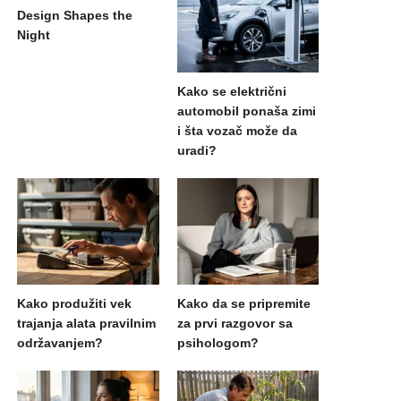
Design Shapes the
Night
Kako se električni
automobil ponaša zimi
i šta vozač može da
uradi?
Kako produžiti vek
Kako da se pripremite
trajanja alata pravilnim
za prvi razgovor sa
održavanjem?
psihologom?