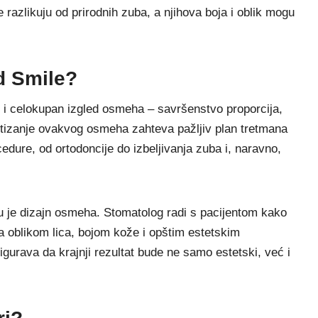
 razlikuju od prirodnih zuba, a njihova boja i oblik mogu
d Smile?
 i celokupan izgled osmeha – savršenstvo proporcija,
ostizanje ovakvog osmeha zahteva pažljiv plan tretmana
cedure, od ortodoncije do izbeljivanja zuba i, naravno,
 je dizajn osmeha. Stomatolog radi s pacijentom kako
 sa oblikom lica, bojom kože i opštim estetskim
igurava da krajnji rezultat bude ne samo estetski, već i