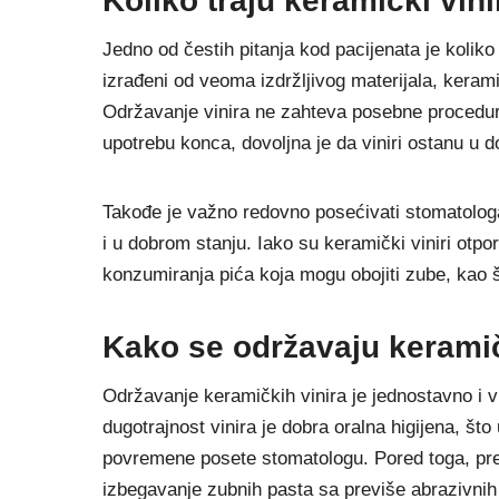
Koliko traju keramički vini
Jedno od čestih pitanja kod pacijenata je koliko
izrađeni od veoma izdržljivog materijala, keramič
Održavanje vinira ne zahteva posebne procedure 
upotrebu konca, dovoljna je da viniri ostanu u d
Takođe je važno redovno posećivati stomatologa r
i u dobrom stanju. Iako su keramički viniri otp
konzumiranja pića koja mogu obojiti zube, kao št
Kako se održavaju keramič
Održavanje keramičkih vinira je jednostavno i vr
dugotrajnost vinira je dobra oralna higijena, št
povremene posete stomatologu. Pored toga, pre
izbegavanje zubnih pasta sa previše abrazivnih