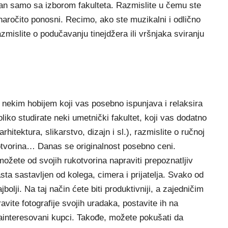
ezan samo sa izborom fakulteta. Razmislite u čemu ste
 naročito ponosni. Recimo, ako ste muzikalni i odlično
 razmislite o podučavanju tinejdžera ili vršnjaka sviranju
 nekim hobijem koji vas posebno ispunjava i relaksira
liko studirate neki umetnički fakultet, koji vas dodatno
hitektura, slikarstvo, dizajn i sl.), razmislite o ručnoj
ukotvorina… Danas se originalnost posebno ceni.
 možete od svojih rukotvorina napraviti prepoznatljiv
asta sastavljen od kolega, cimera i prijatelja. Svako od
bolji. Na taj način ćete biti produktivniji, a zajedničim
vite fotografije svojih uradaka, postavite ih na
zainteresovani kupci. Takođe, možete pokušati da