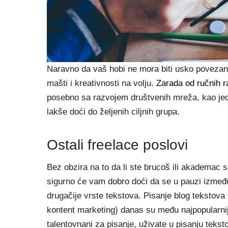
Naravno da vaš hobi ne mora biti usko povezan s
mašti i kreativnosti na volju.
Zarada od ručnih 
posebno sa razvojem društvenih mreža, kao jedn
lakše doći do željenih ciljnih grupa.
Ostali freelace poslovi
Bez obzira na to da li ste brucoš ili akademac 
sigurno će vam dobro doći da se u pauzi između 
drugačije vrste tekstova. Pisanje blog tekstova il
kontent marketing) danas su među najpopularnij
talentovnani za pisanje, uživate u pisanju teksto