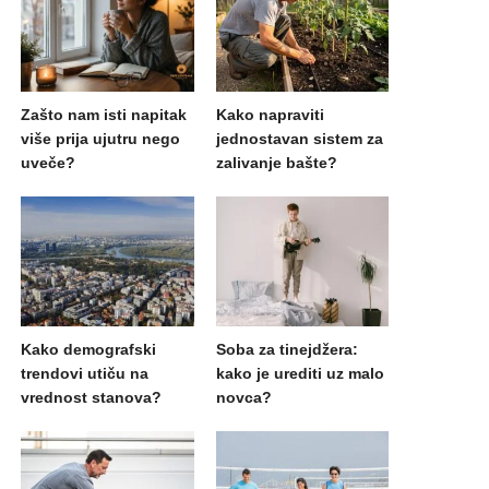
Zašto nam isti napitak
Kako napraviti
više prija ujutru nego
jednostavan sistem za
uveče?
zalivanje bašte?
Kako demografski
Soba za tinejdžera:
trendovi utiču na
kako je urediti uz malo
vrednost stanova?
novca?