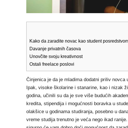
Kako da zaradite novac kao student posredstvo
Davanje privatnih časova
Unovčite svoju kreativnost
Ostali freelace poslovi
Činjenica je da je mladima dodatni priliv novc
Ipak, visoke školarine i stanarine, kao i nizak ž
godina, učinili su da je
sve više budućih akadems
kredita, stipendija i mogućnosti boravka u stu
olakšice u godinama studiranja, posebno u dan
vreme studija trenutno je veća nego ikad ranije. 
sigurno će vam dobro doći mogućnost da zaradi