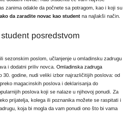
 vas zanima odakle da počnete sa potragom, kao i koji su
ako da zaradite novac kao student
na najlakši način.
 student posredstvom
ili sezonskim poslom, učlanjenje u omladinsku zadrugu
ava i dodatni priliv novca.
Omladinska zadruga
0. godine, nudi veliki izbor najrazličitijih poslova: od
 preko magacinskih poslova i deklarisanja do
pularnijih poslova koji se nalaze u njihovoj ponudi. Za
ko prijatelja, kolega ili poznanika možete se raspitati i
zadrugu, koja bi mogla da vam ponudi ono što bi vama