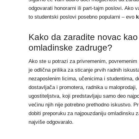
odgovarati honorarni ili part-tajm poslovi. Ako
to studentski poslovi posebno popularni – evo
k
Kako da zaradite novac kao
omladinske zadruge?
Ako ste u potrazi za privremenim, povremenim 
je odlična prilika za sticanje prvih radnih iskust
nezaposlenim licima, učenicima i studentima, do 3
dostavljača i promotera, radnika u maloprodaji,
ugostiteljstva, koji predstavljaju samo deo najpo
većinu njih nije potrebno prethodno iskustvo. Pre
dobiti preporuku za najpouzdaniju omladinsku 
najviše odgovaralo.