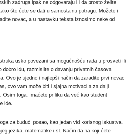
kih zadruga ipak ne odgovaraju ili da prosto želite
tako što ćete se dati u samostalnu potragu. Možete i
aradite novac, a u nastavku teksta iznosimo neke od
a struka usko povezani sa mogućnošću rada u prosveti ili
o dobro idu, razmislite o davanju privatnih časova
a.
Ovo je ujedno i najlepši način da zaradite prvi novac
as, ovo vam može biti i sjajna motivacija za dalji
. Osim toga, imaćete priliku da već kao student
je ide.
loga za budući posao, kao jedan vid korisnog iskustva.
jeg jezika, matematike i sl. Način da na koji ćete