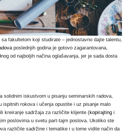
a fakultetom koji studirate – jednostavno dajte talentu,
radova
poslednjih godina je gotovo zagarantovana,
og od najboljih načina oglašavanja, jer je sada dosta
sa solidnim iskustvom u pisanju seminarskih radova,
ispitnih rokova i učenja opustite i uz pisanje malo
i kreiranje sadržaja za različite klijente (
kopirajting
i
im poslovima u svetu part-tajm poslova. Ukoliko ste
va različite sadržine i tematike i u tome vidite način da