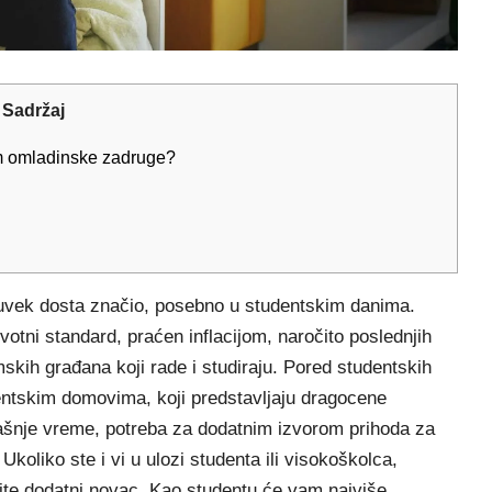
Sadržaj
m omladinske zadruge?
a uvek dosta značio, posebno u studentskim danima.
ivotni standard, praćen inflacijom, naročito poslednjih
kih građana koji rade i studiraju. Pored studentskih
dentskim domovima, koji predstavljaju dragocene
ašnje vreme, potreba za dodatnim izvorom prihoda za
Ukoliko ste i vi u ulozi studenta ili visokoškolca,
te dodatni novac. Kao studentu će vam najviše