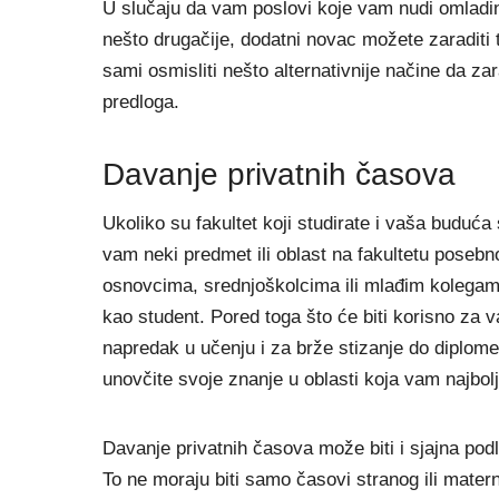
U slučaju da vam poslovi koje vam nudi omladins
nešto drugačije, dodatni novac možete zaraditi 
sami osmisliti nešto alternativnije načine da z
predloga.
Davanje privatnih časova
Ukoliko su fakultet koji studirate i vaša buduć
vam neki predmet ili oblast na fakultetu posebn
osnovcima, srednjoškolcima ili mlađim kolegam
kao student. Pored toga što će biti korisno za v
napredak u učenju i za brže stizanje do diplome
unovčite svoje znanje u oblasti koja vam najbol
Davanje privatnih časova može biti i sjajna pod
To ne moraju biti samo časovi stranog ili matern