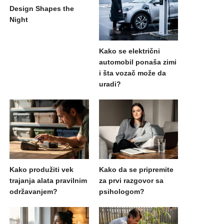
Design Shapes the
Night
Kako se električni
automobil ponaša zimi
i šta vozač može da
uradi?
Kako produžiti vek
Kako da se pripremite
trajanja alata pravilnim
za prvi razgovor sa
održavanjem?
psihologom?