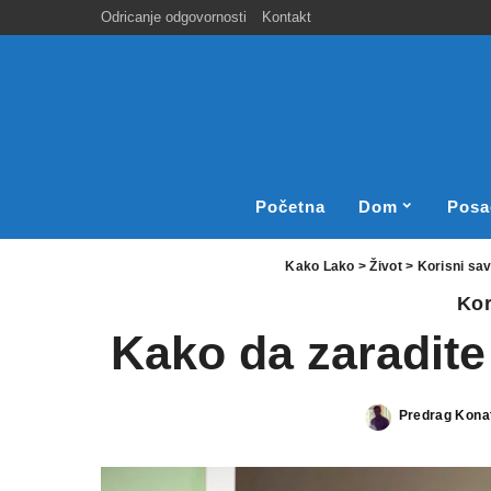
Odricanje odgovornosti
Kontakt
Početna
Dom
Posa
Kako Lako
>
Život
>
Korisni sav
Kor
Kako da zaradite
Predrag Kona
Posted
by