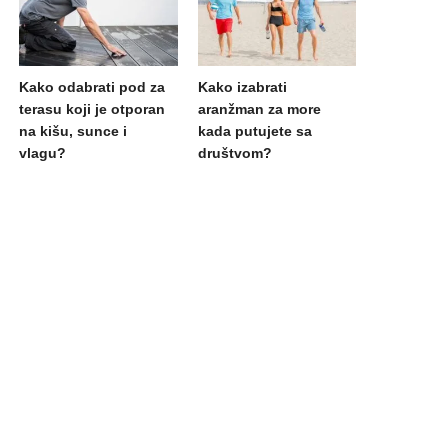
Kako odabrati pod za
Kako izabrati
terasu koji je otporan
aranžman za more
na kišu, sunce i
kada putujete sa
vlagu?
društvom?