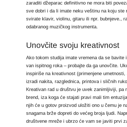
zaraditi džeparac definitivno ne mora biti pov
sve dobri i da li imate neku veštinu na koju ste
svirate klavir, violinu, gitaru ili npr. bubnjeve.,
odabranog muzičkog instrumenta.
Unovčite svoju kreativnost
Ako tokom studija imate vremena da se bavite i
van ispitnog roka – probajte da ga unovčite. Uko
inspiriše na kreativnost (primenjene umetnosti, ar
izradi nakita, razglednica, printova i sličnih r
Kreativan rad u društvu je uvek zanimljiviji, pa
brend, iza koga će stajati pravi mali tim entuzij
njih će u gotov proizvod uložiti ono u čemu je naj
snagama brže dopreti do većeg broja ljudi. Napra
društvene mreže i ubrzo će vam se javiti prvi 