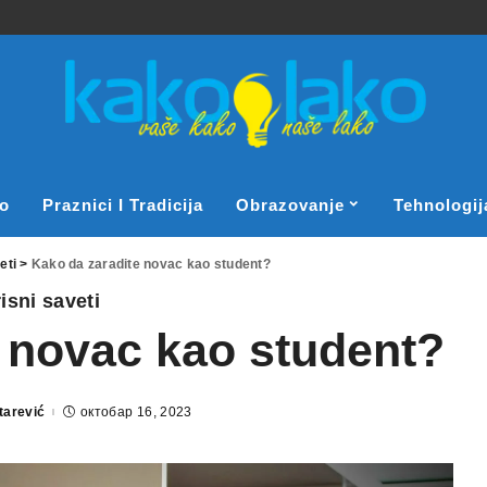
o
Praznici I Tradicija
Obrazovanje
Tehnologij
eti
>
Kako da zaradite novac kao student?
isni saveti
 novac kao student?
tarević
октобар 16, 2023