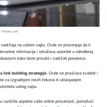
Pexels.com
a sadržaja na vašem sajtu. Ovde se procenjuje da li
levantne informacije i odražava autoritet u određenoj
obavezni kako biste privukli i zadržali posetioce.
a link building strategije
. Ovde se proučava kvalitet i
ebe za izgradnjom novih linkova ili uklanjanjem
utoriteta vašeg sajta.
 različite aspekte vaše online prisutnosti, pomažući