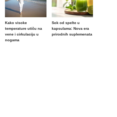
Kako visoke
Sok od spelte u
temperature utiču na
kapsulama: Nova era
vene i cirkulaciju u
prirodnih suplemenata
nogama