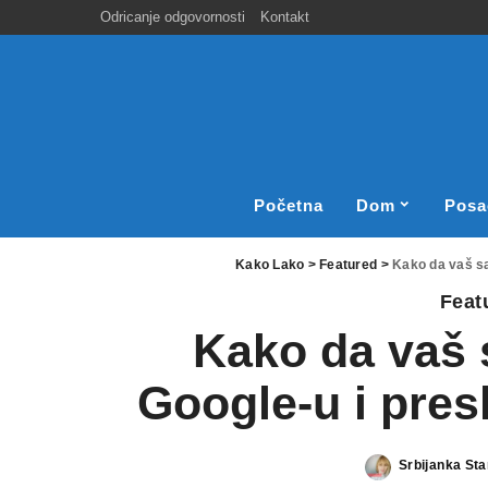
Odricanje odgovornosti
Kontakt
Početna
Dom
Posa
Kako Lako
>
Featured
>
Kako da vaš sa
Feat
Kako da vaš s
Google-u i pres
Srbijanka St
Posted
by