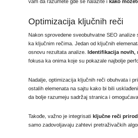
vam da razumete gde se nalazite i
kako možete
Optimizacija ključnih reči
Nakon sprovedene sveobuhvatne SEO analize saj
ka ključnim rečima. Jedan od ključnih elemenata
osnovu rezultata analize.
Identifikacija novih, 
fokusa ka onima koje su pokazale najbolje perfo
Nadalje, optimizacija ključnih reči obuhvata i p
ostalih elemenata na sajtu kako bi bili usklađ
da bolje razumeju sadržaj stranica i omogućava 
Takođe, važno je integrisati
ključne reči prirod
samo zadovoljavaju zahtevi pretraživačkih algo