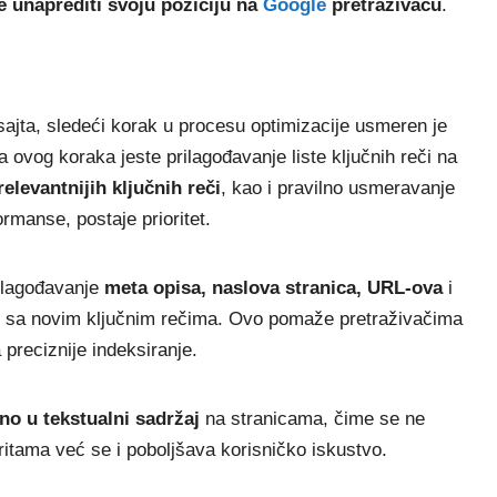
 unaprediti svoju poziciju na
Google
pretraživaču
.
ta, sledeći korak u procesu optimizacije usmeren je
 ovog koraka jeste prilagođavanje liste ključnih reči na
relevantnijih ključnih reči
, kao i pravilno usmeravanje
rmanse, postaje prioritet.
rilagođavanje
meta opisa, naslova stranica, URL-ova
i
eni sa novim ključnim rečima. Ovo pomaže pretraživačima
preciznije indeksiranje.
no u tekstualni sadržaj
na stranicama, čime se ne
ritama već se i poboljšava korisničko iskustvo.