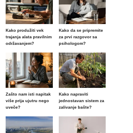
Kako produžiti vek
Kako da se pripremite
trajanja alata pravilnim
za prvi razgovor sa
održavanjem?
psihologom?
Zašto nam isti napitak
Kako napraviti
više prija ujutru nego
jednostavan sistem za
uveče?
zalivanje bašte?