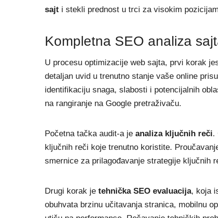
sajt
i stekli prednost u trci za visokim pozicij
Kompletna SEO analiza saj
U procesu optimizacije web sajta, prvi korak je
detaljan uvid u trenutno stanje vaše online pris
identifikaciju snaga, slabosti i potencijalnih obl
na rangiranje na Google pretraživaču.
Početna tačka audit-a je
analiza ključnih reči
.
ključnih reči koje trenutno koristite. Proučavan
smernice za prilagođavanje strategije ključnih re
Drugi korak je
tehnička SEO evaluacija
, koja 
obuhvata brzinu učitavanja stranica, mobilnu op