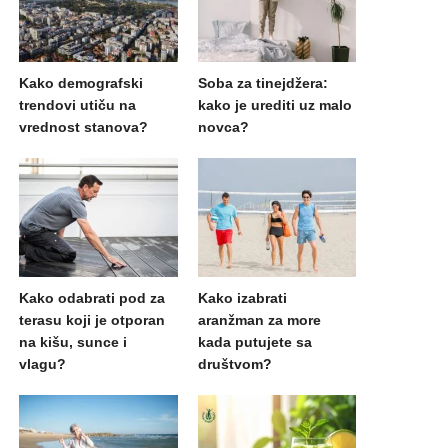
Kako demografski
Soba za tinejdžera:
trendovi utiču na
kako je urediti uz malo
vrednost stanova?
novca?
Kako odabrati pod za
Kako izabrati
terasu koji je otporan
aranžman za more
na kišu, sunce i
kada putujete sa
vlagu?
društvom?