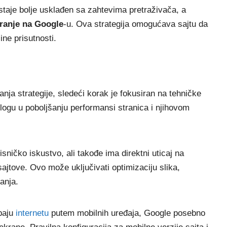
ostaje bolje usklađen sa zahtevima pretraživača, a
iranje na Google
-u. Ova strategija omogućava sajtu da
ine prisutnosti.
anja strategije, sledeći korak je fokusiran na tehničke
logu u poboljšanju performansi stranica i njihovom
sničko iskustvo, ali takođe ima direktni uticaj na
sajtove. Ovo može uključivati optimizaciju slika,
anja.
upaju
internetu
putem mobilnih uređaja, Google posebno