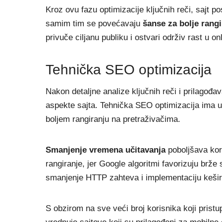
Kroz ovu fazu optimizacije ključnih reči, sajt p
samim tim se povećavaju
šanse za bolje rang
privuče ciljanu publiku i ostvari održiv rast u onl
Tehnička SEO optimizacija
Nakon detaljne analize ključnih reči i prilagođav
aspekte sajta. Tehnička SEO optimizacija ima u
boljem rangiranju na pretraživačima.
Smanjenje vremena učitavanja
poboljšava kori
rangiranje, jer Google algoritmi favorizuju brže 
smanjenje HTTP zahteva i implementaciju kešir
S obzirom na sve veći broj korisnika koji prist