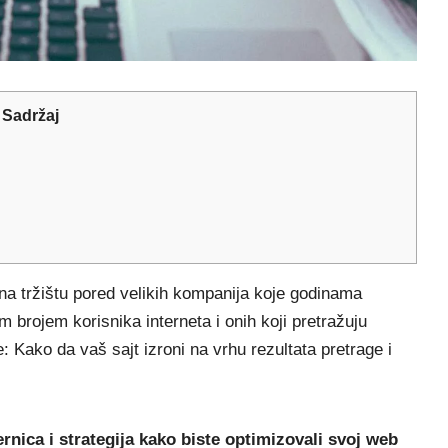
Sadržaj
na tržištu pored velikih kompanija koje godinama
 brojem korisnika interneta i onih koji pretražuju
: Kako da vaš sajt izroni na vrhu rezultata pretrage i
rnica i strategija kako biste optimizovali svoj web