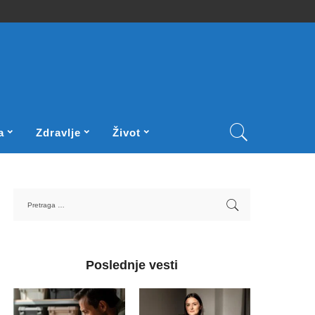
a
Zdravlje
Život
Poslednje vesti