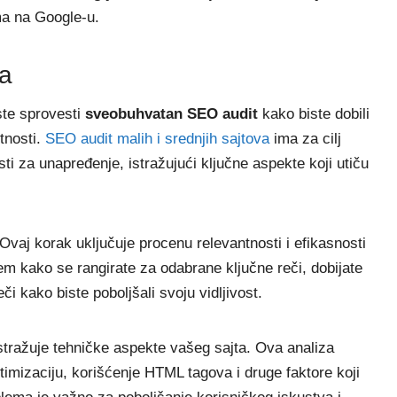
ama na Google-u.
ta
ste sprovesti
sveobuhvatan SEO audit
kako biste dobili
utnosti.
SEO audit malih i srednjih sajtova
ima za cilj
asti za unapređenje, istražujući ključne aspekte koji utiču
 Ovaj korak uključuje procenu relevantnosti i efikasnosti
jem kako se rangirate za odabrane ključne reči, dobijate
či kako biste poboljšali svoju vidljivost.
istražuje tehničke aspekte vašeg sajta. Ova analiza
timizaciju, korišćenje HTML tagova i druge faktore koji