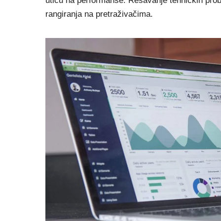
utiču na performanse. Rešavanje tehničkih prob
rangiranja na pretraživačima.