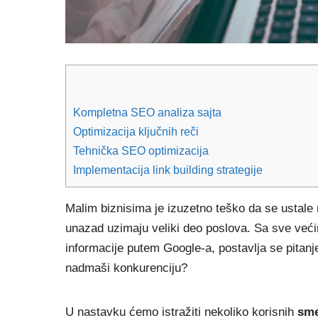
Kompletna SEO analiza sajta
Optimizacija ključnih reči
Tehnička SEO optimizacija
Implementacija link building strategije
Malim biznisima je izuzetno teško da se ustale 
unazad uzimaju veliki deo poslova. Sa sve većim
informacije putem Google-a, postavlja se pitanje
nadmaši konkurenciju?
U nastavku ćemo istražiti nekoliko korisnih
sme