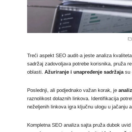
Treći aspekt SEO audit-a jeste analiza kvalitet
sadržaj zadovoljava potrebe korisnika, pruža re
oblasti.
Ažuriranje i unapređenje sadržaja
su 
Poslednji, ali podjednako važan korak, je
analiz
raznolikost dolaznih linkova. Identifikacija potr
neželjenih linkova igra ključnu ulogu u jačanju a
Kompletna SEO analiza sajta pruža dubok uvid u