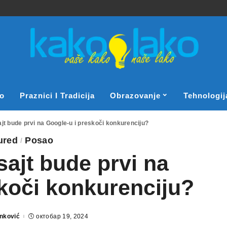
o
Praznici I Tradicija
Obrazovanje
Tehnologij
jt bude prvi na Google-u i preskoči konkurenciju?
ured
Posao
ajt bude prvi na
koči konkurenciju?
anković
октобар 19, 2024