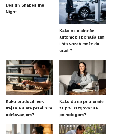
Design Shapes the
Night
Kako se električni
automobil ponaša zimi
i šta vozač može da
uradi?
Kako produžiti vek
Kako da se pripremite
trajanja alata pravilnim
za prvi razgovor sa
održavanjem?
psihologom?