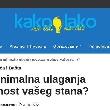
o
Praznici I Tradicija
Obrazovanje
Tehnologij
uz minimalna ulaganja povećate vrednost vašeg stana?
ća i Bašta
nimalna ulaganja
nost vašeg stana?
onatarević
мај 6, 2022