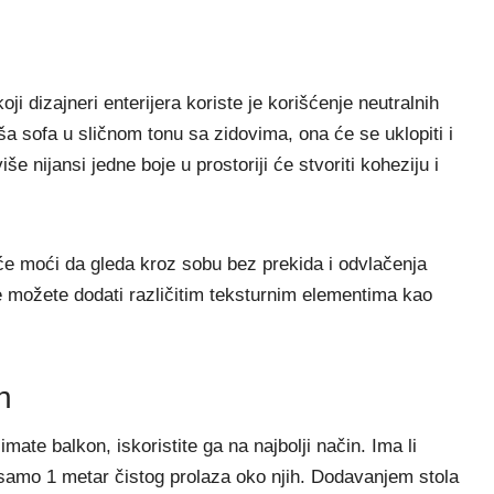
oji dizajneri enterijera koriste je korišćenje neutralnih
ša sofa u sličnom tonu sa zidovima, ona će se uklopiti i
še nijansi jedne boje u prostoriji će stvoriti koheziju i
će moći da gleda kroz sobu bez prekida i odvlačenja
nje možete dodati različitim teksturnim elementima kao
n
mate balkon, iskoristite ga na najbolji način. Ima li
samo 1 metar čistog prolaza oko njih. Dodavanjem stola