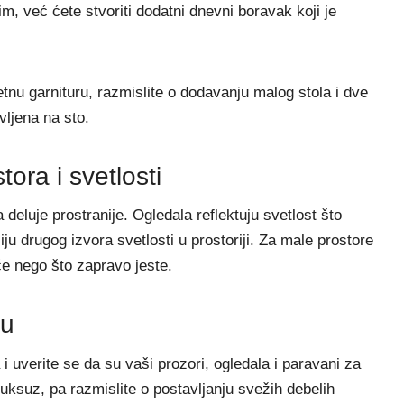
im, već ćete stvoriti dodatni dnevni boravak koji je
nu garnituru, razmislite o dodavanju malog stola i dve
vljena na sto.
tora i svetlosti
eluje prostranije. Ogledala reflektuju svetlost što
ju drugog izvora svetlosti u prostoriji. Za male prostore
će nego što zapravo jeste.
lu
 i uverite se da su vaši prozori, ogledala i paravani za
luksuz, pa razmislite o postavljanju svežih debelih