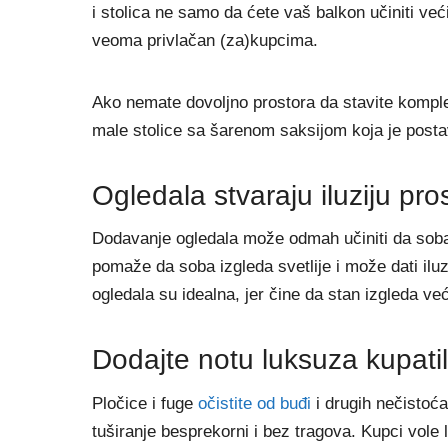
i stolica ne samo da ćete vaš balkon učiniti već
veoma privlačan (za)kupcima.
Ako nemate dovoljno prostora da stavite komplet
male stolice sa šarenom saksijom koja je posta
Ogledala stvaraju iluziju pros
Dodavanje ogledala može odmah učiniti da soba d
pomaže da soba izgleda svetlije i može dati iluzi
ogledala su idealna, jer čine da stan izgleda ve
Dodajte notu luksuza kupati
Pločice i fuge
očistite od buđi
i drugih nečistoća
tuširanje besprekorni i bez tragova. Kupci vole 