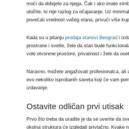
moći da dobijete za njega. Čak i ako imate simb
uložite, to nije razlog za očajavanje. Uz minim
povećati vrednost vašeg stana, privući više kup
Kada su u pitanju
prodaja stanovi Beograd
i izd
prostrane i svetle, žele da stan bude funkcional
vole otvorene prostore, privatnost i žele da os
Naravno, možete angažovati profesionalca, ali 
evo nekoliko isprobanih saveta koji će vam pomoc
izdavanje.
Ostavite odličan prvi utisak
Prvo što treba da uradite je da se uverite da sv
okolna struktura će izgledati privlačno. Kvake 