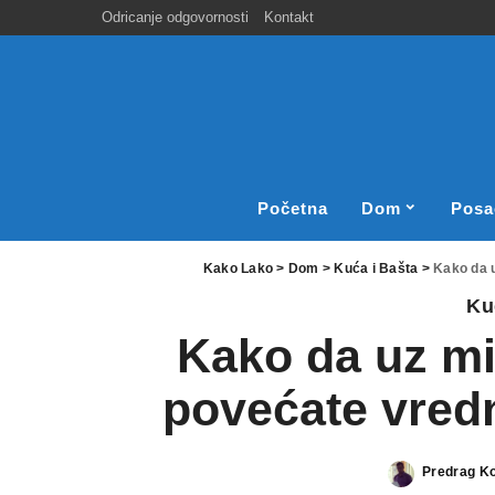
Odricanje odgovornosti
Kontakt
Početna
Dom
Posa
Kako Lako
>
Dom
>
Kuća i Bašta
>
Kako da 
Ku
Kako da uz mi
povećate vred
Predrag K
Posted
by