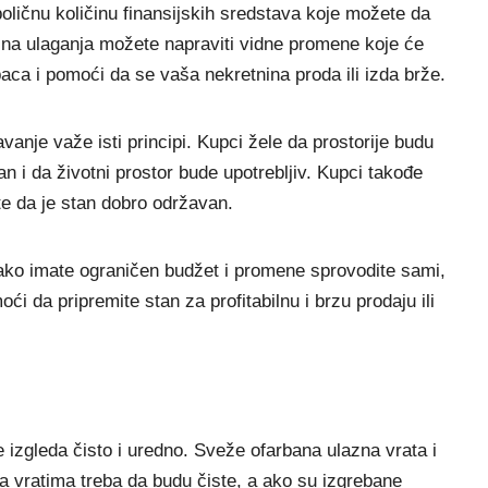
oličnu količinu finansijskih sredstava koje možete da
alna ulaganja možete napraviti vidne promene koje će
aca i pomoći da se vaša nekretnina proda ili izda brže.
avanje važe isti principi. Kupci žele da prostorije budu
an i da životni prostor bude upotrebljiv. Kupci takođe
ete da je stan dobro održavan.
ako imate ograničen budžet i promene sprovodite sami,
́i da pripremite stan za profitabilnu i brzu prodaju ili
e izgleda čisto i uredno. Sveže ofarbana ulazna vrata i
na vratima treba da budu čiste, a ako su izgrebane