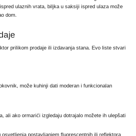
ispred ulaznih vrata, biljka u saksiji ispred ulaza može
kao dom.
odaje
ktor prilikom prodaje ili izdavanja stana. Evo liste stvari
 sokovnik, može kuhinji dati moderan i funkcionalan
, ali ako ormarići izgledaju dotrajalo možete ih ulepšati
 osvetljenja postavljanjem fluorescentnih ili reflektora