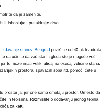
a
motrite da je zamenite.
ili ishoblujte i prelakirajte drvo.
i
izdavanje stanovi Beograd
površine od 40-ak kvadrata
elite da učinite da vaš stan izgleda što je moguće veći –
jer to može imati veliki uticaj na osećaj veličine stana.
arijskih prostora, spavaćih soba itd. pomoći ćete u
eđu prostorija, jer one samo ometaju prostor. Umesto da
čite ih tepisima. Razmislite o dodavanju jednog tepiha
olića za kafu.