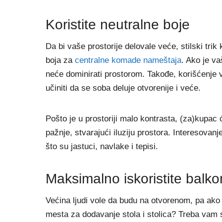
Koristite neutralne boje
Da bi vaše prostorije delovale veće, stilski trik k
boja za
centralne komade nameštaja
. Ako je va
neće dominirati prostorom. Takođe, korišćenje vi
učiniti da se soba deluje otvorenije i veće.
Pošto je u prostoriji malo kontrasta, (za)kupac 
pažnje, stvarajući iluziju prostora. Interesova
što su jastuci, navlake i tepisi.
Maksimalno iskoristite balko
Većina ljudi vole da budu na otvorenom, pa ako i
mesta za dodavanje stola i stolica? Treba vam 