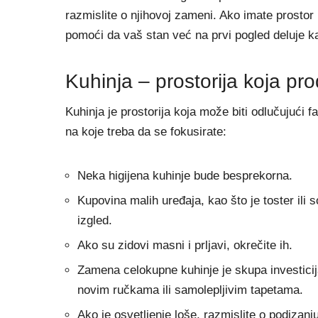
razmislite o njihovoj zameni. Ako imate prostor 
pomoći da vaš stan već na prvi pogled deluje 
Kuhinja – prostorija koja pr
Kuhinja je prostorija koja može biti odlučujući fa
na koje treba da se fokusirate:
Neka higijena kuhinje bude besprekorna.
Kupovina malih uređaja, kao što je toster ili
izgled.
Ako su zidovi masni i prljavi, okrečite ih.
Zamena celokupne kuhinje je skupa investicija
novim ručkama ili samolepljivim tapetama.
Ako je osvetljenje loše, razmislite o podizanju