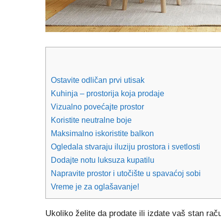
Ostavite odličan prvi utisak
Kuhinja – prostorija koja prodaje
Vizualno povećajte prostor
Koristite neutralne boje
Maksimalno iskoristite balkon
Ogledala stvaraju iluziju prostora i svetlosti
Dodajte notu luksuza kupatilu
Napravite prostor i utočište u spavaćoj sobi
Vreme je za oglašavanje!
Ukoliko želite da prodate ili izdate vaš stan ra