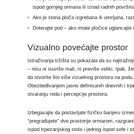
ispod gornjeg ormana ili iznad radnih površin
Ako je stona ploča izgrebana ili umrljana, raz
Doterajte pod – ako imate pločice uglancajte ih 
Vizualno povećajte prostor
Istraživanja tržišta su pokazala da su najtražnij
– nisu ni isuviše mali, ni previše veliki. Ipak, ž
da stvorite što više vizuelnog prostora na podu, 
Obezbeđivanjem jasno definisanih dnevnih i trpez
stvaranju reda i percepcije prostora.
Izbegavajte da postavljate fizičku barijeru izm
“pregrađujete” dve prostorije ormarom, razgrani
ispod trpezarijskog stola i jednog ispod sofe i st