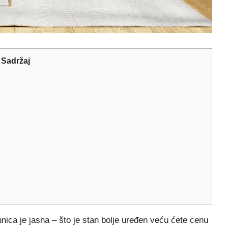
Sadržaj
čunica je jasna – što je stan bolje uređen veću ćete cenu