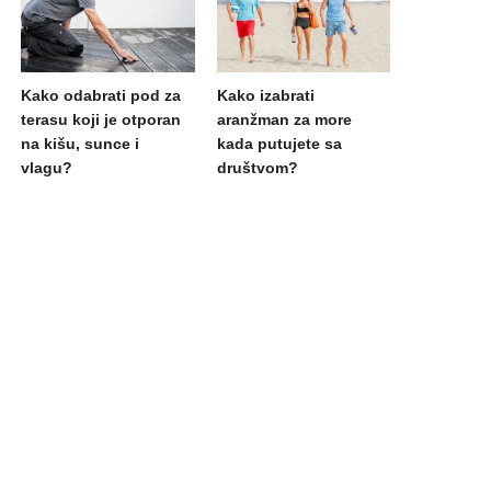
Kako odabrati pod za
Kako izabrati
terasu koji je otporan
aranžman za more
na kišu, sunce i
kada putujete sa
vlagu?
društvom?