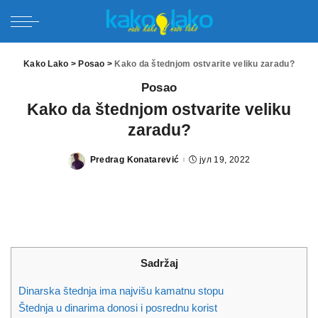
Kako Lako
>
Posao
>
Kako da štednjom ostvarite veliku zaradu?
Posao
Kako da štednjom ostvarite veliku
zaradu?
Predrag Konatarević
јул 19, 2022
Posted
by
Sadržaj
Dinarska štednja ima najvišu kamatnu stopu
Štednja u dinarima donosi i posrednu korist