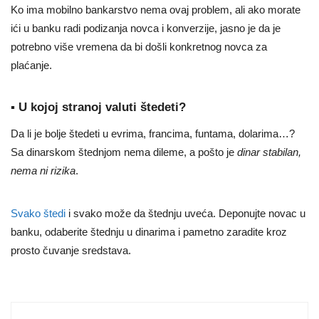
Ko ima mobilno bankarstvo nema ovaj problem, ali ako morate
ići u banku radi podizanja novca i konverzije, jasno je da je
potrebno više vremena da bi došli konkretnog novca za
plaćanje.
▪ U kojoj stranoj valuti štedeti?
Da li je bolje štedeti u evrima, francima, funtama, dolarima…?
Sa dinarskom štednjom nema dileme, a pošto je
dinar stabilan,
nema ni rizika
.
Svako štedi
i svako može da štednju uveća. Deponujte novac u
banku, odaberite štednju u dinarima i pametno zaradite kroz
prosto čuvanje sredstava.