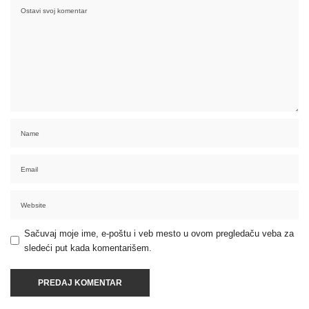
Sačuvaj moje ime, e-poštu i veb mesto u ovom pregledaču veba za
sledeći put kada komentarišem.