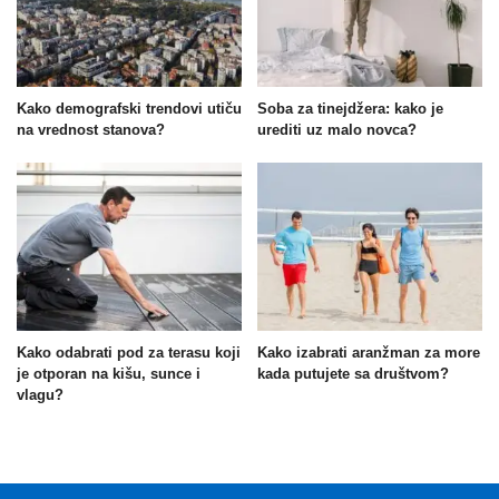
Kako demografski trendovi utiču
Soba za tinejdžera: kako je
na vrednost stanova?
urediti uz malo novca?
Kako odabrati pod za terasu koji
Kako izabrati aranžman za more
je otporan na kišu, sunce i
kada putujete sa društvom?
vlagu?