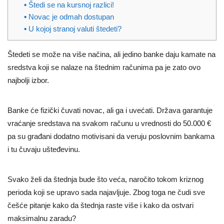
▪ Štedi se na kursnoj razlici!
▪ Novac je odmah dostupan
▪ U kojoj stranoj valuti štedeti?
Štedeti se može na više načina, ali jedino banke daju kamate na
sredstva koji se nalaze na štednim računima pa je zato ovo
najbolji izbor.
Banke će fizički čuvati novac, ali ga i uvećati. Država garantuje
vraćanje sredstava na svakom računu u vrednosti do 50.000 €
pa su građani dodatno motivisani da veruju poslovnim bankama
i tu čuvaju ušteđevinu.
Svako želi da štednja bude što veća, naročito tokom kriznog
perioda koji se upravo sada najavljuje. Zbog toga ne čudi sve
češće pitanje kako da štednja raste više i kako da ostvari
maksimalnu zaradu?