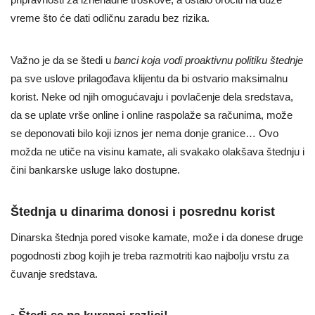
vreme što će dati odličnu zaradu bez rizika.
Važno je da se štedi u
banci koja vodi proaktivnu politiku štednje
pa sve uslove prilagođava klijentu da bi ostvario maksimalnu
korist. Neke od njih omogućavaju i povlačenje dela sredstava,
da se uplate vrše online i online raspolaže sa računima, može
se deponovati bilo koji iznos jer nema donje granice… Ovo
možda ne utiče na visinu kamate, ali svakako olakšava štednju i
čini bankarske usluge lako dostupne.
Štednja u dinarima donosi i posrednu korist
Dinarska štednja pored visoke kamate, može i da donese druge
pogodnosti zbog kojih je treba razmotriti kao najbolju vrstu za
čuvanje sredstava.