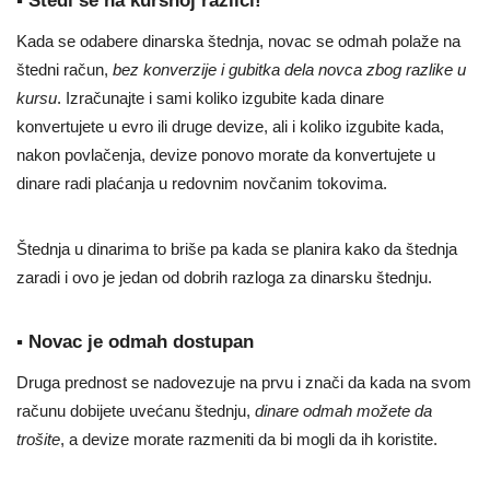
▪ Štedi se na kursnoj razlici!
Kada se odabere dinarska štednja, novac se odmah polaže na
štedni račun,
bez konverzije i gubitka dela novca zbog razlike u
kursu
. Izračunajte i sami koliko izgubite kada dinare
konvertujete u evro ili druge devize, ali i koliko izgubite kada,
nakon povlačenja, devize ponovo morate da konvertujete u
dinare radi plaćanja u redovnim novčanim tokovima.
Štednja u dinarima to briše pa kada se planira kako da štednja
zaradi i ovo je jedan od dobrih razloga za dinarsku štednju.
▪ Novac je odmah dostupan
Druga prednost se nadovezuje na prvu i znači da kada na svom
računu dobijete uvećanu štednju,
dinare odmah možete da
trošite
, a devize morate razmeniti da bi mogli da ih koristite.