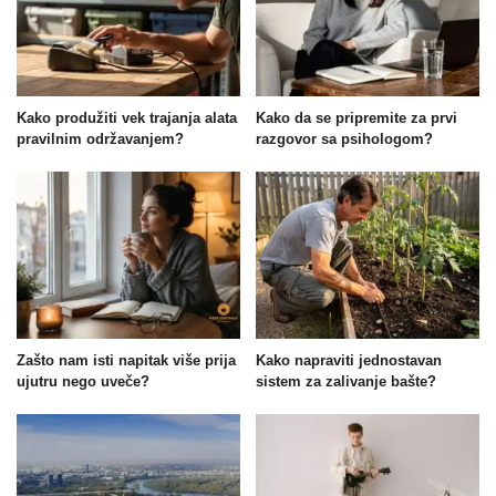
Kako produžiti vek trajanja alata
Kako da se pripremite za prvi
pravilnim održavanjem?
razgovor sa psihologom?
Zašto nam isti napitak više prija
Kako napraviti jednostavan
ujutru nego uveče?
sistem za zalivanje bašte?