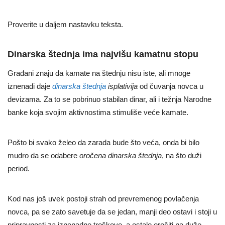
Proverite u daljem nastavku teksta.
Dinarska štednja ima najvišu kamatnu stopu
Građani znaju da kamate na štednju nisu iste, ali mnoge
iznenadi daje
dinarska štednja
isplativija
od čuvanja novca u
devizama. Za to se pobrinuo stabilan dinar, ali i težnja Narodne
banke koja svojim aktivnostima stimuliše veće kamate.
Pošto bi svako želeo da zarada bude što veća, onda bi bilo
mudro da se odabere
oročena dinarska štednja
, na što duži
period.
Kod nas još uvek postoji strah od prevremenog povlačenja
novca, pa se zato savetuje da se jedan, manji deo ostavi i stoji u
pripravnosti za iznenadne troškove, a ostalo oročiti na duže