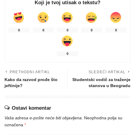
Koji je tvoj utisak o tekstu?
0
0
0
0
0
0
PRETHODNI ARTIKL
SLEDEĆI ARTIKAL
Kako da razvod prođe što
Studentski vodič za traženje
jeftinije?
stanova u Beogradu
Ostavi komentar
Vaša adresa e-pošte neće biti objavljena.
Neophodna polja su
označena
*