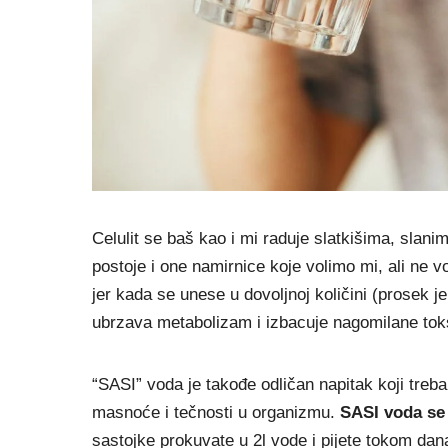
Celulit se baš kao i mi raduje slatkišima, slani
postoje i one namirnice koje volimo mi, ali ne v
jer kada se unese u dovoljnoj količini (prosek 
ubrzava metabolizam i izbacuje nagomilane tok
“SASI” voda je takođe odličan napitak koji treba
masnoće i tečnosti u organizmu.
SASI voda se 
sastojke prokuvate u 2l vode i pijete tokom da