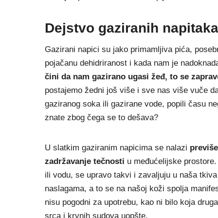
Dejstvo gaziranih napitaka
Gazirani napici su jako primamljiva pića, poseb
pojačanu dehidriranost i kada nam je nadoknada
čini da nam gazirano ugasi žeđ, to se zapra
postajemo žedni još više i sve nas više vuče 
gaziranog soka ili gazirane vode, popili času ne
znate zbog čega se to dešava?
U slatkim gaziranim napicima se nalazi
previš
zadržavanje tečnosti
u međućelijske prostore.
ili vodu, se upravo takvi i zavaljuju u naša tki
naslagama, a to se na našoj koži spolja manifes
nisu pogodni za upotrebu, kao ni bilo koja druga 
srca i krvnih sudova uopšte.