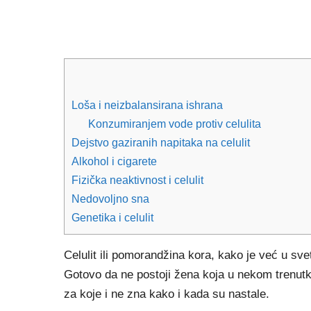
Loša i neizbalansirana ishrana
Konzumiranjem vode protiv celulita
Dejstvo gaziranih napitaka na celulit
Alkohol i cigarete
Fizička neaktivnost i celulit
Nedovoljno sna
Genetika i celulit
Celulit ili pomorandžina kora, kako je već u sv
Gotovo da ne postoji žena koja u nekom trenutku
za koje i ne zna kako i kada su nastale.