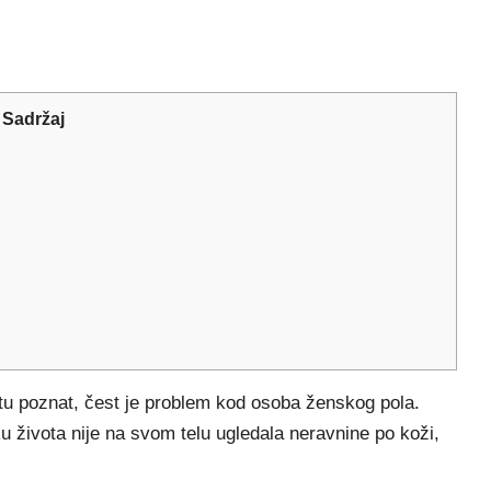
Sadržaj
etu poznat, čest je problem kod osoba ženskog pola.
 života nije na svom telu ugledala neravnine po koži,