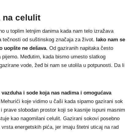
 na celulit
no u toplim letnjim danima kada nam telo izražava
 tečnosti od suštinskog značaja za život.
Iako nam se
vo uopšte ne dešava
. Od gaziranih napitaka često
da pijemo. Međutim, kada bismo umesto slatkog
gazirane vode, žeđ bi nam se utolila u potpunosti. Da li
e vazduha i sode koja nas nadima i omogućava
 Mehurići koje vidimo u čaši kada sipamo gazirani sok
va i prave slobodan prostor koji se kasnije ispuni masnim
tuje kao nagomilani celulit. Gazirani sokovi posebno
vrsta energetskih pića, jer imaju štetni uticaj na rad