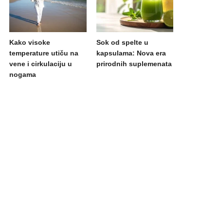
Kako visoke
Sok od spelte u
temperature utiču na
kapsulama: Nova era
vene i cirkulaciju u
prirodnih suplemenata
nogama