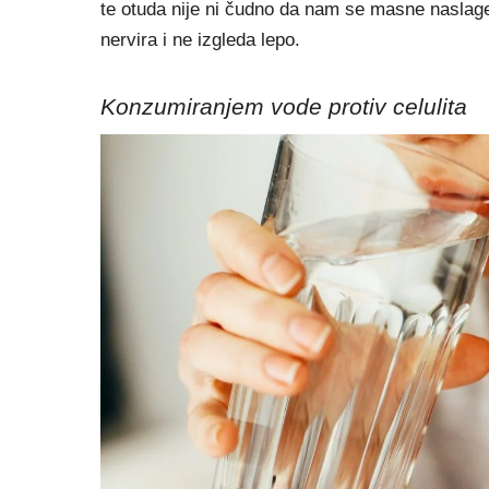
te otuda nije ni čudno da nam se masne naslage g
nervira i ne izgleda lepo.
Konzumiranjem vode protiv celulita