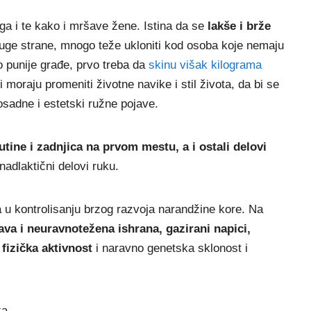
ga i te kako i mršave žene. Istina da se
lakše i brže
 druge strane, mnogo teže ukloniti kod osoba koje nemaju
 punije građe, prvo treba da
skinu višak kilograma
moraju promeniti životne navike i stil života, da bi se
 dosadne i estetski ružne pojave.
utine i zadnjica na prvom mestu, a i ostali delovi
 nadlaktični delovi ruku.
a u kontrolisanju brzog razvoja narandžine kore. Na
ava i neuravnotežena ishrana, gazirani napici,
fizička aktivnost
i naravno genetska sklonost i
ka.