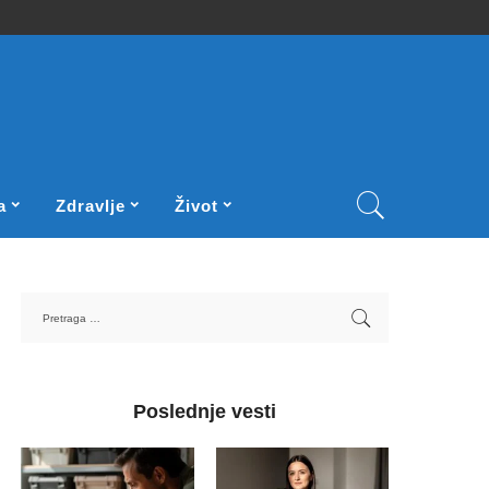
a
Zdravlje
Život
Poslednje vesti