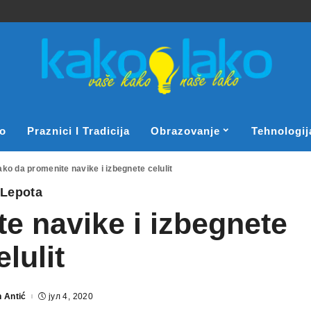
o
Praznici I Tradicija
Obrazovanje
Tehnologij
ko da promenite navike i izbegnete celulit
Lepota
e navike i izbegnete
elulit
 Antić
јул 4, 2020