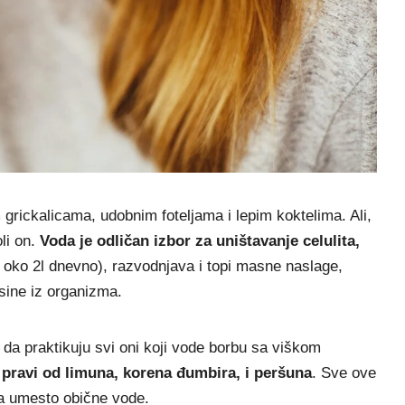
m grickalicama, udobnim foteljama i lepim koktelima. Ali,
oli on.
Voda je odličan izbor za uništavanje celulita,
je oko 2l dnevno), razvodnjava i topi masne naslage,
sine iz organizma.
 da praktikuju svi oni koji vode borbu sa viškom
pravi od limuna, korena đumbira, i peršuna
. Sve ove
na umesto obične vode.