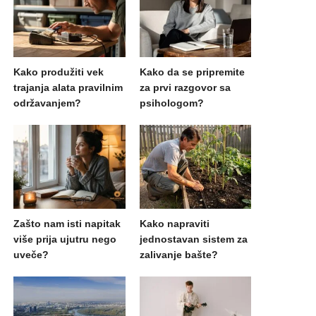
Kako produžiti vek
Kako da se pripremite
trajanja alata pravilnim
za prvi razgovor sa
održavanjem?
psihologom?
Zašto nam isti napitak
Kako napraviti
više prija ujutru nego
jednostavan sistem za
uveče?
zalivanje bašte?