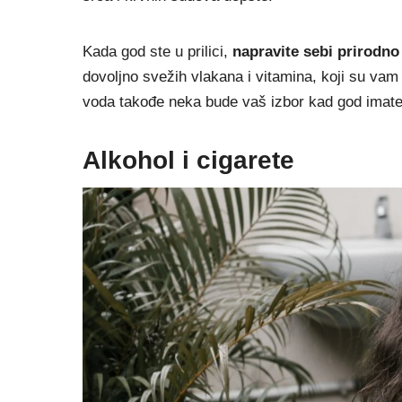
Kada god ste u prilici,
napravite sebi prirodn
dovoljno svežih vlakana i vitamina, koji su va
voda takođe neka bude vaš izbor kad god imat
Alkohol i cigarete