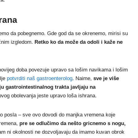
hrana
žemo da pobegnemo. Gde god da se okrenemo, mirisi su
očnim izgledom.
Retko ko da može da odoli i kaže ne
 novijeg doba povezuje upravo sa lošim navikama i lošim
lje
potvrditi naš gastroenterolog
. Naime,
sve je više
 gastrointestinalnog trakta javljaju na
hovog obolevanja jeste upravo loša ishrana.
oko posla – sve ovo dovodi do manjka vremena koje
vremena,
pre se odlučimo da nešto gricnemo s nogu,
am ni okolnosti ne dozvoljavaju da imamo kuvan obrok