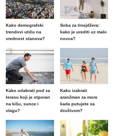
Kako demografski
Soba za tinejdžera:
trendovi utiču na
kako je urediti uz malo
vrednost stanova?
novca?
Kako odabrati pod za
Kako izabrati
terasu koji je otporan
aranžman za more
na kišu, sunce i
kada putujete sa
vlagu?
društvom?