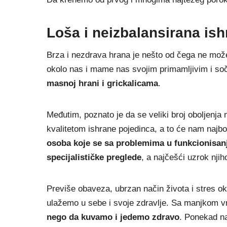
Loša i neizbalansirana is
Brza i nezdrava hrana je nešto od čega ne mo
okolo nas i mame nas svojim primamljivim i s
masnoj hrani i grickalicama
.
Međutim, poznato je da se veliki broj oboljenja
kvalitetom ishrane pojedinca, a to će nam najbo
osoba koje se sa problemima u funkcionisanju
specijalističke preglede
, a najčešći uzrok nji
Previše obaveza, ubrzan način života i stres 
ulažemo u sebe i svoje zdravlje. Sa manjkom 
nego da kuvamo i jedemo zdravo
. Ponekad n