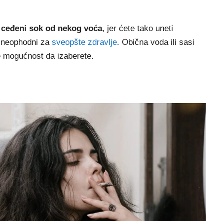
o ceđeni sok od nekog voća
, jer ćete tako uneti
m neophodni za
sveopšte zdravlje
. Obična voda ili sasi
e mogućnost da izaberete.