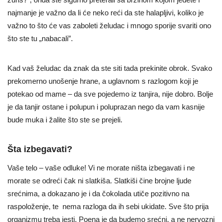
najmanje je važno da li će neko reći da ste halapljivi, koliko je
važno to što će vas zaboleti želudac i mnogo sporije svariti ono
što ste tu „nabacali”.
Kad vaš želudac da znak da ste siti tada prekinite obrok. Svako
prekomerno unošenje hrane, a uglavnom s razlogom koji je
potekao od mame – da sve pojedemo iz tanjira, nije dobro. Bolje
je da tanjir ostane i polupun i poluprazan nego da vam kasnije
bude muka i žalite što ste se prejeli.
Šta izbegavati?
Vaše telo – vaše odluke! Vi ne morate ništa izbegavati i ne
morate se odreći čak ni slatkiša. Slatkiši čine brojne ljude
srećnima, a dokazano je i da čokolada utiče pozitivno na
raspoloženje, te nema razloga da ih sebi ukidate. Sve što prija
organizmu treba jesti. Poena je da budemo srećni, a ne nervozni