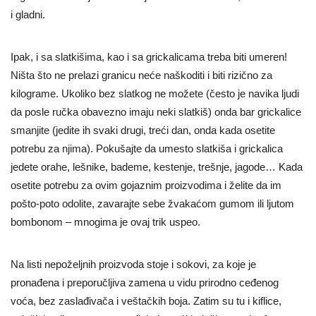
i gladni.
Ipak, i sa slatkišima, kao i sa grickalicama treba biti umeren!
Ništa što ne prelazi granicu neće naškoditi i biti rizično za
kilograme. Ukoliko bez slatkog ne možete (često je navika ljudi
da posle ručka obavezno imaju neki slatkiš) onda bar grickalice
smanjite (jedite ih svaki drugi, treći dan, onda kada osetite
potrebu za njima). Pokušajte da umesto slatkiša i grickalica
jedete orahe, lešnike, bademe, kestenje, trešnje, jagode… Kada
osetite potrebu za ovim gojaznim proizvodima i želite da im
pošto-poto odolite, zavarajte sebe žvakaćom gumom ili ljutom
bombonom – mnogima je ovaj trik uspeo.
Na listi nepoželjnih proizvoda stoje i sokovi, za koje je
pronađena i preporučljiva zamena u vidu prirodno ceđenog
voća, bez zaslađivača i veštačkih boja. Zatim su tu i kiflice,