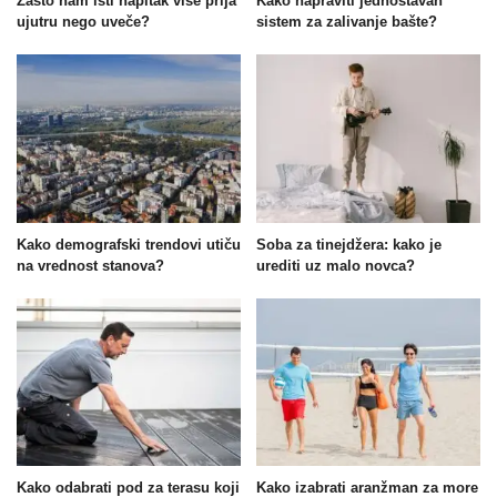
Zašto nam isti napitak više prija
Kako napraviti jednostavan
ujutru nego uveče?
sistem za zalivanje bašte?
Kako demografski trendovi utiču
Soba za tinejdžera: kako je
na vrednost stanova?
urediti uz malo novca?
Kako odabrati pod za terasu koji
Kako izabrati aranžman za more