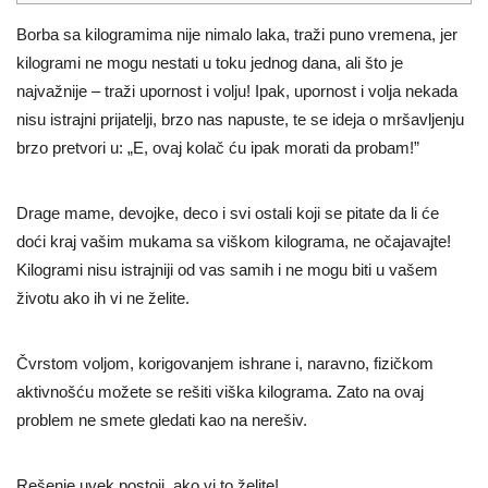
Borba sa kilogramima nije nimalo laka, traži puno vremena, jer
kilogrami ne mogu nestati u toku jednog dana, ali što je
najvažnije – traži upornost i volju! Ipak, upornost i volja nekada
nisu istrajni prijatelji, brzo nas napuste, te se ideja o mršavljenju
brzo pretvori u: „E, ovaj kolač ću ipak morati da probam!”
Drage mame, devojke, deco i svi ostali koji se pitate da li će
doći kraj vašim mukama sa viškom kilograma, ne očajavajte!
Kilogrami nisu istrajniji od vas samih i ne mogu biti u vašem
životu ako ih vi ne želite.
Čvrstom voljom, korigovanjem ishrane i, naravno, fizičkom
aktivnošću možete se rešiti viška kilograma. Zato na ovaj
problem ne smete gledati kao na nerešiv.
Rešenje uvek postoji, ako vi to želite!