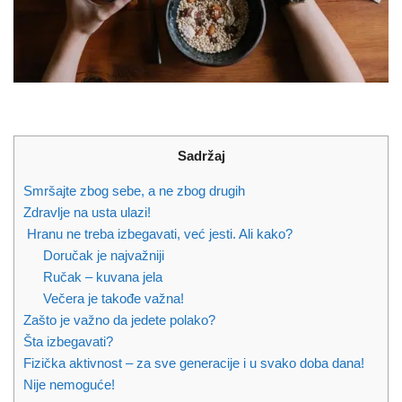
Sadržaj
Smršajte zbog sebe, a ne zbog drugih
Zdravlje na usta ulazi!
Hranu ne treba izbegavati, već jesti. Ali kako?
Doručak je najvažniji
Ručak – kuvana jela
Večera je takođe važna!
Zašto je važno da jedete polako?
Šta izbegavati?
Fizička aktivnost – za sve generacije i u svako doba dana!
Nije nemoguće!