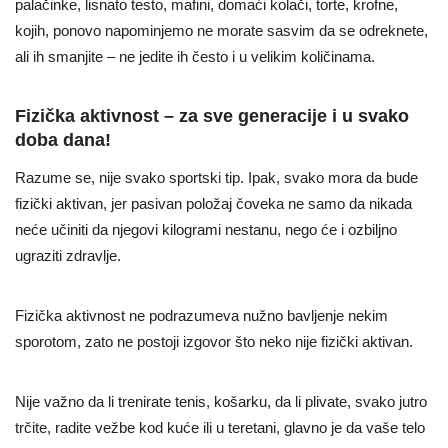
palačinke, lisnato testo, mafini, domaći kolači, torte, krofne,
kojih, ponovo napominjemo ne morate sasvim da se odreknete,
ali ih smanjite – ne jedite ih često i u velikim količinama.
Fizička aktivnost – za sve generacije i u svako
doba dana!
Razume se, nije svako sportski tip. Ipak, svako mora da bude
fizički aktivan, jer pasivan položaj čoveka ne samo da nikada
neće učiniti da njegovi kilogrami nestanu, nego će i ozbiljno
ugraziti zdravlje.
Fizička aktivnost ne podrazumeva nužno bavljenje nekim
sporotom, zato ne postoji izgovor što neko nije fizički aktivan.
Nije važno da li trenirate tenis, košarku, da li plivate, svako jutro
trčite, radite vežbe kod kuće ili u teretani, glavno je da vaše telo