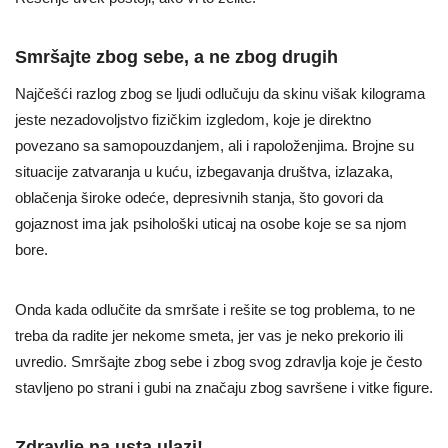
Smršajte zbog sebe, a ne zbog drugih
Najčešći razlog zbog se ljudi odlučuju da skinu višak kilograma
jeste nezadovoljstvo fizičkim izgledom, koje je direktno
povezano sa samopouzdanjem, ali i rapoloženjima. Brojne su
situacije zatvaranja u kuću, izbegavanja društva, izlazaka,
oblačenja široke odeće, depresivnih stanja, što govori da
gojaznost ima jak psihološki uticaj na osobe koje se sa njom
bore.
Onda kada odlučite da smršate i rešite se tog problema, to ne
treba da radite jer nekome smeta, jer vas je neko prekorio ili
uvredio. Smršajte zbog sebe i zbog svog zdravlja koje je često
stavljeno po strani i gubi na značaju zbog savršene i vitke figure.
Zdravlje na usta ulazi!