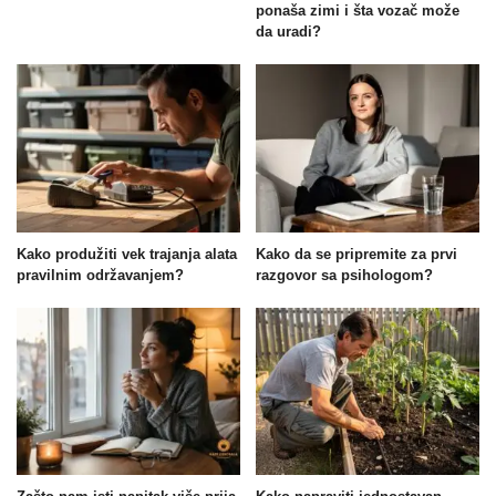
ponaša zimi i šta vozač može
da uradi?
Kako produžiti vek trajanja alata
Kako da se pripremite za prvi
pravilnim održavanjem?
razgovor sa psihologom?