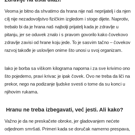
Veoma je bitno da shvatimo da hrana nije naš neprijatelj i da njen
cilj nije nezadovoljstvo fizičkim izgledom i stoge dijete. Naprotiv,
trebalo bi da je hrana naš najbolji prijatelj kada je zdravlje u
pitanju, jer se oduvek znalo i s pravom govorilo kako čovekovo
zdravlje zavisi od hrane koju jede. To je sasvim tačno – čovekov
razvoj takođe je uslovljen onime što unosi u svoj organizam.
Iako je borba sa viškom kilograma naporna i za sve krivimo ono
što pojedemo, pravi krivac je ipak čovek. Ovo ne treba da liči na
prekor, nego na podizanje ljudske svesti o tome da su konci u
njihovim rukama.
Hranu ne treba izbegavati, već jesti. Ali kako?
Važno je da ne preskačete obroke, jer gladovanjem nećete
odjednom smršati. Primeri kada se doručak namerno prespava,