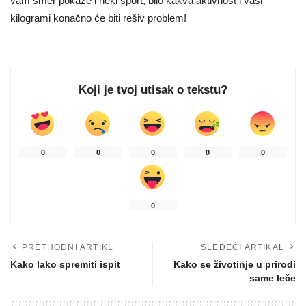
vam smer pokaže i neki sport, bilo kakva aktivnost i vaši
kilogrami konačno će biti rešiv problem!
Koji je tvoj utisak o tekstu?
0
0
0
0
0
0
PRETHODNI ARTIKL
SLEDEĆI ARTIKAL
Kako lako spremiti ispit
Kako se životinje u prirodi
same leče