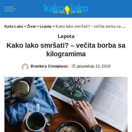
Kako Lako
>
Život
>
Lepota
>
Kako lako smršati? – večita borba sa kilogramima
Lepota
Kako lako smršati? – večita borba sa
kilogramima
Brankica Crnoglavac
децембар 13, 2019
Posted
by