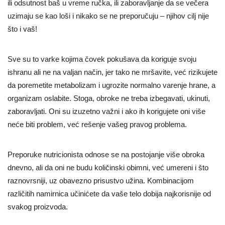
ili odsutnost baš u vreme ručka, ili zaboravljanje da se večera
uzimaju se kao loši i nikako se ne preporučuju – njihov cilj nije
što i vaš!
Sve su to varke kojima čovek pokušava da koriguje svoju
ishranu ali ne na valjan način, jer tako ne mršavite, već rizikujete
da poremetite metabolizam i ugrozite normalno varenje hrane, a
organizam oslabite. Stoga, obroke ne treba izbegavati, ukinuti,
zaboravljati. Oni su izuzetno važni i ako ih korigujete oni više
neće biti problem, već rešenje vašeg pravog problema.
Preporuke nutricionista odnose se na postojanje više obroka
dnevno, ali da oni ne budu količinski obimni, već umereni i što
raznovrsniji, uz obavezno prisustvo užina. Kombinacijom
različitih namirnica učinićete da vaše telo dobija najkorisnije od
svakog proizvoda.