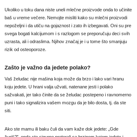
Ukoliko u toku dana niste uneli mlečne proizvode onda to učinite
baš u vreme večere. Nemojte misliti kako su mlečni proizvodi
nepoželjni i da utiču na gojaznost i zato ih izbegavati. Oni su pre
svega bogati kalcijumom i s razlogom se preporučuju deci svih
uzrasta, ali i odraslima. Njihov značaj je i u tome što smanjuju
rizik od osteoporoze.
Zašto je važno da jedete polako?
Vaš želudac nije mašina koja može da brzo i lako vari hranu
koju jedete. U hrani valja užvati, natenane jesti i polako
sažvakati, jer tako činite da se želudac postepeno i ravnomerno
puni i tako signalizira vašem mozgu da je bilo dosta, tj. da ste
siti.
Ako ste mamu ili baku čuli da vam kaže dok jedete: „Gde
žuriš?”, onda ste sigurno preterali sa brzinom kojom jedete i