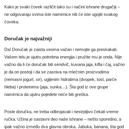
Kako je svaki čovek različit tako su i načini ishrane drugačiji –
ne odgovaraju svima iste namirnice niti će iste ugojiti svakog
čoveka.
Doručak je najvažniji
Da! Doručak je zaista veoma važan i nemojte ga preskakati.
Vašem telu je ujutru potrebna energija i pružite mu je onda. Nije
važno da li će doručak biti sendvič, kuvana jaja, kifla i čaj, važno
je da on postoji i da se zasniva na mlečnim proizvodima
(nemasni jogurt, sir), ugljenim hidratima (dvopek, tost, parče
hleba) i proteinima (jaja, sunka…). Šta god iz ove grupe
namirnica da ujutru pojedete neće biti greška.
Posle doručka, ne treba odbrojavati i nestrpljivo čekati vreme
ručka. Užina je sastavni deo naše ishrane – nešto sporedno, a
ipak važno između dva glavna obroka. Jabuka, banana, šta god