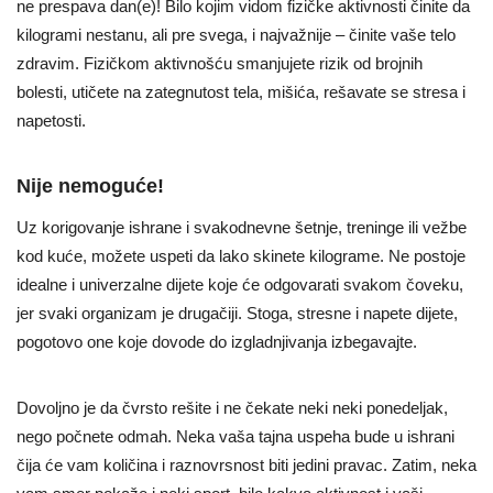
ne prespava dan(e)! Bilo kojim vidom fizičke aktivnosti činite da
kilogrami nestanu, ali pre svega, i najvažnije – činite vaše telo
zdravim. Fizičkom aktivnošću smanjujete rizik od brojnih
bolesti, utičete na zategnutost tela, mišića, rešavate se stresa i
napetosti.
Nije nemoguće!
Uz korigovanje ishrane i svakodnevne šetnje, treninge ili vežbe
kod kuće, možete uspeti da lako skinete kilograme. Ne postoje
idealne i univerzalne dijete koje će odgovarati svakom čoveku,
jer svaki organizam je drugačiji. Stoga, stresne i napete dijete,
pogotovo one koje dovode do izgladnjivanja izbegavajte.
Dovoljno je da čvrsto rešite i ne čekate neki neki ponedeljak,
nego počnete odmah. Neka vaša tajna uspeha bude u ishrani
čija će vam količina i raznovrsnost biti jedini pravac. Zatim, neka