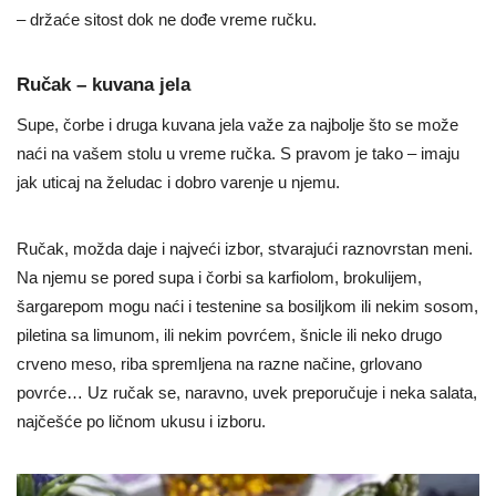
– držaće sitost dok ne dođe vreme ručku.
Ručak – kuvana jela
Supe, čorbe i druga kuvana jela važe za najbolje što se može
naći na vašem stolu u vreme ručka. S pravom je tako – imaju
jak uticaj na želudac i dobro varenje u njemu.
Ručak, možda daje i najveći izbor, stvarajući raznovrstan meni.
Na njemu se pored supa i čorbi sa karfiolom, brokulijem,
šargarepom mogu naći i testenine sa bosiljkom ili nekim sosom,
piletina sa limunom, ili nekim povrćem, šnicle ili neko drugo
crveno meso, riba spremljena na razne načine, grlovano
povrće… Uz ručak se, naravno, uvek preporučuje i neka salata,
najčešće po ličnom ukusu i izboru.