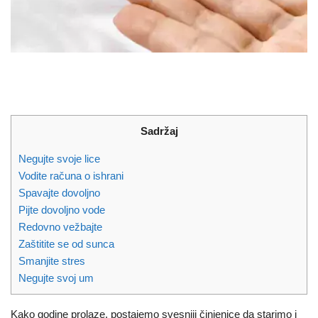
Sadržaj
Negujte svoje lice
Vodite računa o ishrani
Spavajte dovoljno
Pijte dovoljno vode
Redovno vežbajte
Zaštitite se od sunca
Smanjite stres
Negujte svoj um
Kako godine prolaze, postajemo svesniji činjenice da starimo i