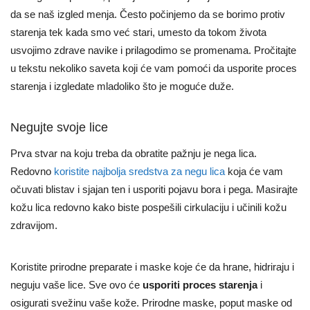
da se naš izgled menja. Često počinjemo da se borimo protiv
starenja tek kada smo već stari, umesto da tokom života
usvojimo zdrave navike i prilagodimo se promenama. Pročitajte
u tekstu nekoliko saveta koji će vam pomoći da usporite proces
starenja i izgledate mladoliko što je moguće duže.
Negujte svoje lice
Prva stvar na koju treba da obratite pažnju je nega lica.
Redovno
koristite najbolja sredstva za negu lica
koja će vam
očuvati blistav i sjajan ten i usporiti pojavu bora i pega. Masirajte
kožu lica redovno kako biste pospešili cirkulaciju i učinili kožu
zdravijom.
Koristite prirodne preparate i maske koje će da hrane, hidriraju i
neguju vaše lice. Sve ovo će
usporiti proces starenja
i
osigurati svežinu vaše kože. Prirodne maske, poput maske od