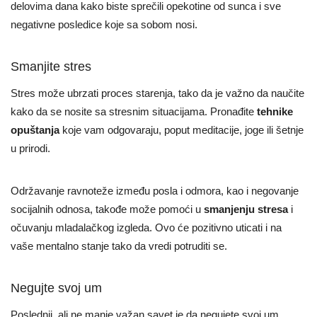
delovima dana kako biste sprečili opekotine od sunca i sve
negativne posledice koje sa sobom nosi.
Smanjite stres
Stres može ubrzati proces starenja, tako da je važno da naučite
kako da se nosite sa stresnim situacijama. Pronađite
tehnike
opuštanja
koje vam odgovaraju, poput meditacije, joge ili šetnje
u prirodi.
Održavanje ravnoteže između posla i odmora, kao i negovanje
socijalnih odnosa, takođe može pomoći u
smanjenju stresa
i
očuvanju mladalačkog izgleda. Ovo će pozitivno uticati i na
vaše mentalno stanje tako da vredi potruditi se.
Negujte svoj um
Poslednji, ali ne manje važan savet je da negujete svoj um.