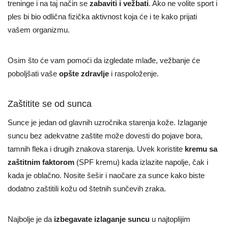
treninge i na taj način se
zabaviti i vežbati
. Ako ne volite sport i
ples bi bio odlična fizička aktivnost koja će i te kako prijati
vašem organizmu.
Osim što će vam pomoći da izgledate mlađe, vežbanje će
poboljšati vaše
opšte zdravlje
i raspoloženje.
Zaštitite se od sunca
Sunce je jedan od glavnih uzročnika starenja kože. Izlaganje
suncu bez adekvatne zaštite može dovesti do pojave bora,
tamnih fleka i drugih znakova starenja. Uvek koristite
kremu sa
zaštitnim faktorom
(SPF kremu) kada izlazite napolje, čak i
kada je oblačno. Nosite šešir i naočare za sunce kako biste
dodatno zaštitili kožu od štetnih sunčevih zraka.
Najbolje je da
izbegavate izlaganje suncu
u najtoplijim