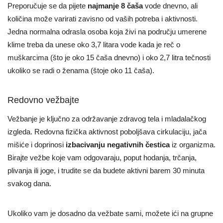
Preporučuje se da pijete
najmanje 8 čaša
vode dnevno, ali
količina može varirati zavisno od vaših potreba i aktivnosti.
Jedna normalna odrasla osoba koja živi na području umerene
klime treba da unese oko 3,7 litara vode kada je reč o
muškarcima (što je oko 15 čaša dnevno) i oko 2,7 litra tečnosti
ukoliko se radi o ženama (štoje oko 11 čaša).
Redovno vežbajte
Vežbanje je ključno za održavanje zdravog tela i mladalačkog
izgleda. Redovna fizička aktivnost poboljšava cirkulaciju, jača
mišiće i doprinosi
izbacivanju negativnih čestica
iz organizma.
Birajte vežbe koje vam odgovaraju, poput hodanja, trčanja,
plivanja ili joge, i trudite se da budete aktivni barem 30 minuta
svakog dana.
Ukoliko vam je dosadno da vežbate sami, možete ići na grupne