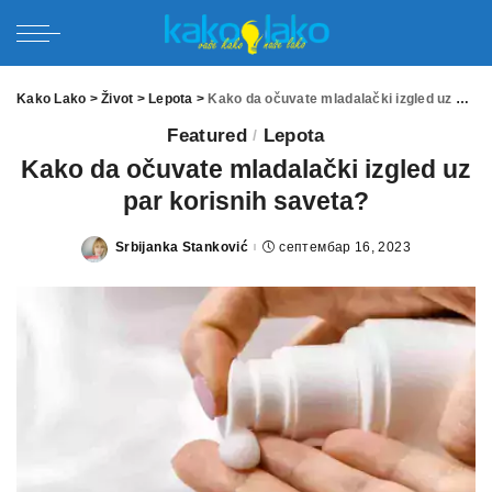
Kako Lako
>
Život
>
Lepota
>
Kako da očuvate mladalački izgled uz par korisnih saveta?
Featured
Lepota
Kako da očuvate mladalački izgled uz
par korisnih saveta?
Srbijanka Stanković
септембар 16, 2023
Posted
by