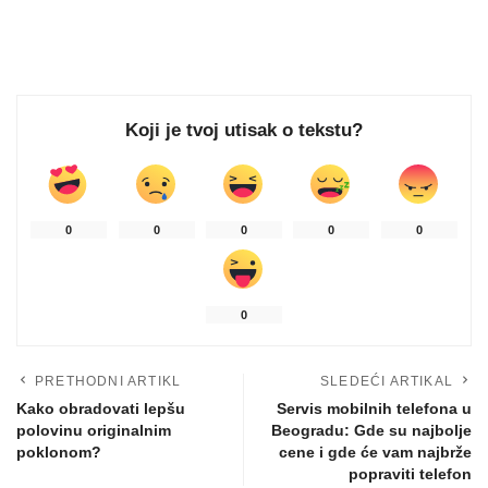
Koji je tvoj utisak o tekstu?
0
0
0
0
0
0
PRETHODNI ARTIKL
SLEDEĆI ARTIKAL
Kako obradovati lepšu
Servis mobilnih telefona u
polovinu originalnim
Beogradu: Gde su najbolje
poklonom?
cene i gde će vam najbrže
popraviti telefon