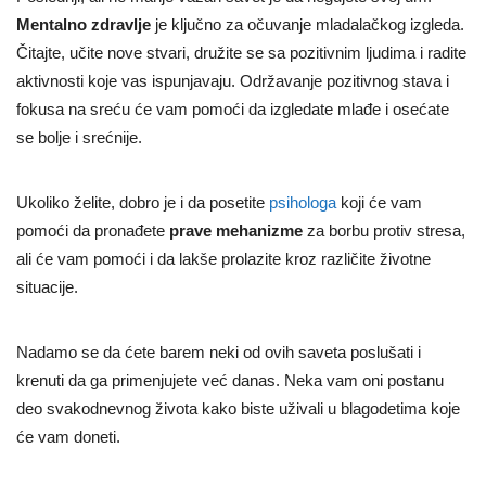
Mentalno zdravlje
je ključno za očuvanje mladalačkog izgleda.
Čitajte, učite nove stvari, družite se sa pozitivnim ljudima i radite
aktivnosti koje vas ispunjavaju. Održavanje pozitivnog stava i
fokusa na sreću će vam pomoći da izgledate mlađe i osećate
se bolje i srećnije.
Ukoliko želite, dobro je i da posetite
psihologa
koji će vam
pomoći da pronađete
prave mehanizme
za borbu protiv stresa,
ali će vam pomoći i da lakše prolazite kroz različite životne
situacije.
Nadamo se da ćete barem neki od ovih saveta poslušati i
krenuti da ga primenjujete već danas. Neka vam oni postanu
deo svakodnevnog života kako biste uživali u blagodetima koje
će vam doneti.