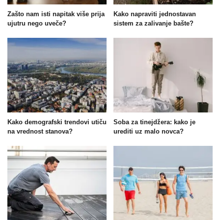
Zašto nam isti napitak više prija
Kako napraviti jednostavan
ujutru nego uveče?
sistem za zalivanje bašte?
Kako demografski trendovi utiču
Soba za tinejdžera: kako je
na vrednost stanova?
urediti uz malo novca?