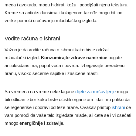
meda i avokada, mogu hidrirati kožu i poboljšati njenu teksturu.
Kreme sa antioksidansima i kolagenom takođe mogu biti od
velike pomoći u očuvanju mladalačkog izgleda.
Vodite računa o ishrani
Važno je da vodite računa o ishrani kako biste održali
mladalački izgled.
Konzumirajte zdrave namirnice
bogate
antioksidansima, poput voća i povrća. Izbegavajte prerađenu
hranu, visoko šećerne napitke i zasićene masti.
Sa vremena na vreme neke lagane
dijete za mršavljenje
mogu
biti odličan izbor kako biste očistili organizam i dali mu priliku da
se regeneriše i oporavi od teže hrane. Ovakav pristup
ishrani
će
vam pomoći da vaše telo izgledate mlađe, ali ćete se i vi osećati
mnogo
energičnije i zdravije
.