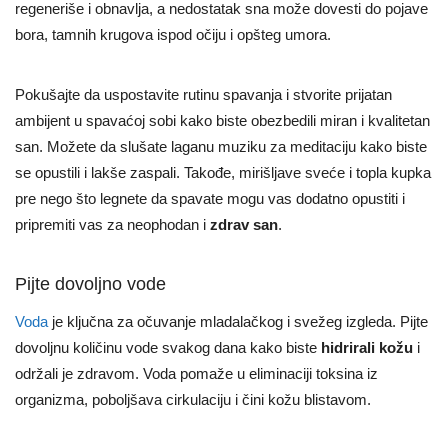
regeneriše i obnavlja, a nedostatak sna može dovesti do pojave
bora, tamnih krugova ispod očiju i opšteg umora.
Pokušajte da uspostavite rutinu spavanja i stvorite prijatan
ambijent u spavaćoj sobi kako biste obezbedili miran i kvalitetan
san. Možete da slušate laganu muziku za meditaciju kako biste
se opustili i lakše zaspali. Takođe, mirišljave sveće i topla kupka
pre nego što legnete da spavate mogu vas dodatno opustiti i
pripremiti vas za neophodan i
zdrav san
.
Pijte dovoljno vode
Voda
je ključna za očuvanje mladalačkog i svežeg izgleda. Pijte
dovoljnu količinu vode svakog dana kako biste
hidrirali kožu
i
održali je zdravom. Voda pomaže u eliminaciji toksina iz
organizma, poboljšava cirkulaciju i čini kožu blistavom.