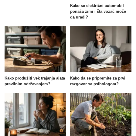
Kako se električni automobil
ponaša zimi i šta vozač može
da uradi?
Kako produžiti vek trajanja alata
Kako da se pripremite za prvi
pravilnim održavanjem?
razgovor sa psihologom?