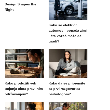
Design Shapes the
Night
Kako se električni
automobil ponaša zimi
i šta vozač može da
uradi?
Kako produžiti vek
Kako da se pripremite
trajanja alata pravilnim
za prvi razgovor sa
održavanjem?
psihologom?