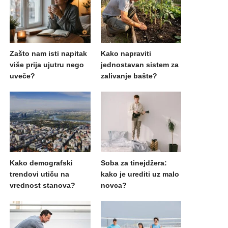
Zašto nam isti napitak
Kako napraviti
više prija ujutru nego
jednostavan sistem za
uveče?
zalivanje bašte?
Kako demografski
Soba za tinejdžera:
trendovi utiču na
kako je urediti uz malo
vrednost stanova?
novca?