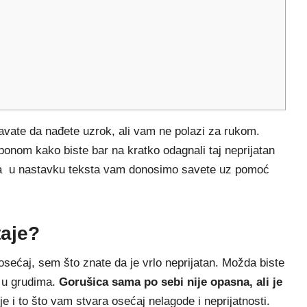
vate da nađete uzrok, ali vam ne polazi za rukom.
rbonom kako biste bar na kratko odagnali taj neprijatan
ima u nastavku teksta vam donosimo savete uz pomoć
taje?
osećaj, sem što znate da je vrlo neprijatan. Možda biste
j u grudima.
Gorušica sama po sebi nije opasna, ali je
e i to što vam stvara osećaj nelagode i neprijatnosti.