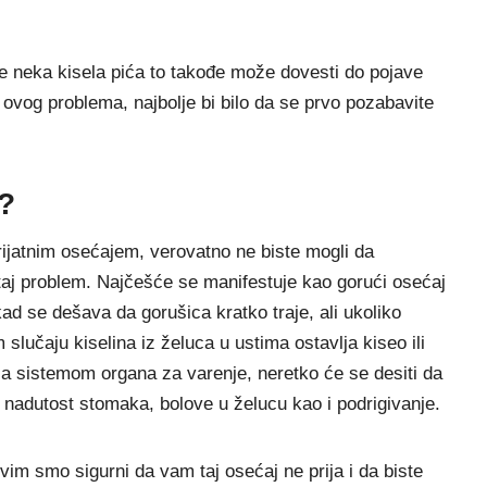
ete neka kisela pića to takođe može dovesti do pojave
 ovog problema, najbolje bi bilo da se prvo pozabavite
?
rijatnim osećajem, verovatno ne biste mogli da
j problem. Najčešće se manifestuje kao gorući osećaj
kad se dešava da gorušica kratko traje, ali ukoliko
slučaju kiselina iz želuca u ustima ostavlja kiseo ili
sa sistemom organa za varenje, neretko će se desiti da
 nadutost stomaka, bolove u želucu kao i podrigivanje.
svim smo sigurni da vam taj osećaj ne prija i da biste