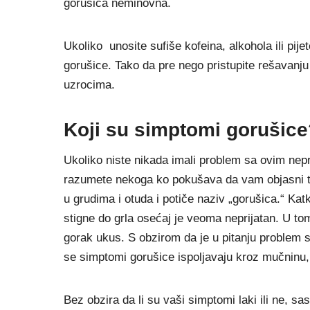
gorušica neminovna.
Ukoliko unosite sufiše kofeina, alkohola ili pij
gorušice. Tako da pre nego pristupite rešavanju
uzrocima.
Koji su simptomi gorušice
Ukoliko niste nikada imali problem sa ovim nep
razumete nekoga ko pokušava da vam objasni ta
u grudima i otuda i potiče naziv „gorušica.“ Kat
stigne do grla osećaj je veoma neprijatan. U tom 
gorak ukus. S obzirom da je u pitanju problem 
se simptomi gorušice ispoljavaju kroz mučninu,
Bez obzira da li su vaši simptomi laki ili ne, sa