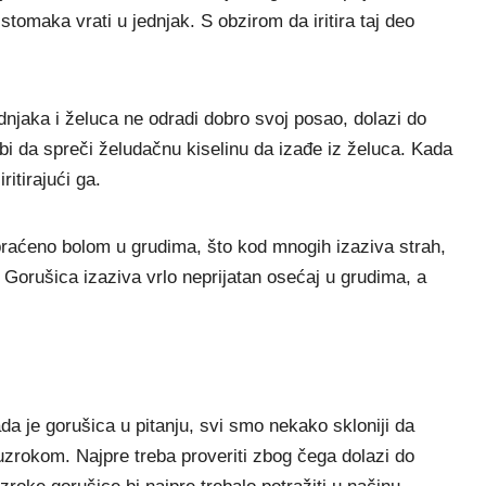
tomaka vrati u jednjak. S obzirom da iritira taj deo
njaka i želuca ne odradi dobro svoj posao, dolazi do
 bi da spreči želudačnu kiselinu da izađe iz želuca. Kada
ritirajući ga.
praćeno bolom u grudima, što kod mnogih izaziva strah,
 Gorušica izaziva vrlo neprijatan osećaj u grudima, a
da je gorušica u pitanju, svi smo nekako skloniji da
rokom. Najpre treba proveriti zbog čega dolazi do