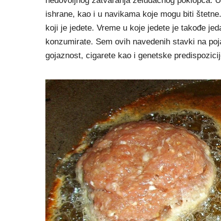
nedovoljnog zatvaranja želudačnog poklopca. Uzr
ishrane, kao i u navikama koje mogu biti štetne
koji je jedete. Vreme u koje jedete je takođe je
konzumirate. Sem ovih navedenih stavki na pojav
gojaznost, cigarete kao i genetske predispozicij