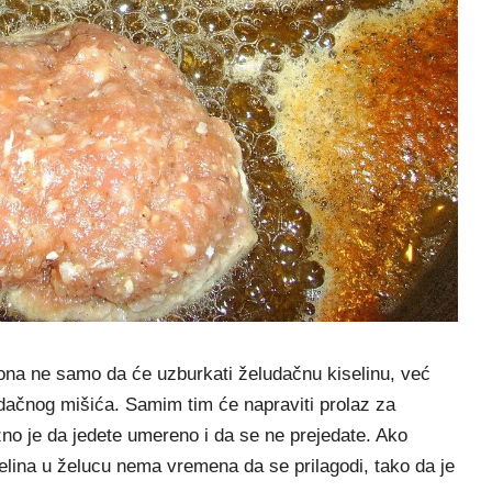
ona ne samo da će uzburkati želudačnu kiselinu, već
ačnog mišića. Samim tim će napraviti prolaz za
ažno je da jedete umereno i da se ne prejedate. Ako
selina u želucu nema vremena da se prilagodi, tako da je