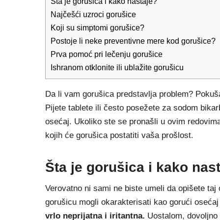
Šta je gorušica i kako nastaje?
Najčešći uzroci gorušice
Koji su simptomi gorušice?
Postoje li neke preventivne mere kod gorušice?
Prva pomoć pri lečenju gorušice
Ishranom otklonite ili ublažite gorušicu
Da li vam gorušica predstavlja problem? Pokuša
Pijete tablete ili često posežete za sodom bika
osećaj. Ukoliko ste se pronašli u ovim redov
kojih će gorušica postatiti vaša prošlost.
Šta je gorušica i kako nas
Verovatno ni sami ne biste umeli da opišete taj 
gorušicu mogli okarakterisati kao gorući oseća
vrlo neprijatna i iritantna.
Uostalom, dovoljno j