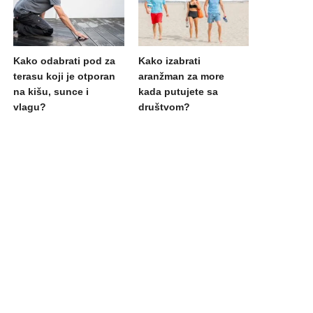
Kako odabrati pod za
Kako izabrati
terasu koji je otporan
aranžman za more
na kišu, sunce i
kada putujete sa
vlagu?
društvom?