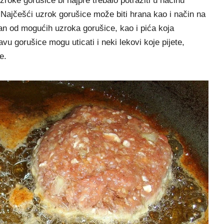
oke gorušice bi najpre trebalo potražiti u načinu
.Najčešći uzrok gorušice može biti hrana kao i način na
dan od mogućih uzroka gorušice, kao i pića koja
u gorušice mogu uticati i neki lekovi koje pijete,
e.