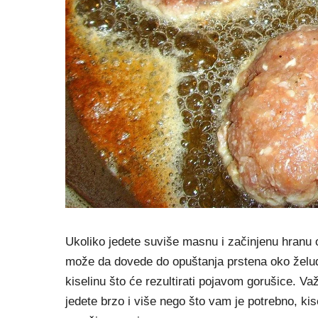
Ukoliko jedete suviše masnu i začinjenu hranu 
može da dovede do opuštanja prstena oko želud
kiselinu što će rezultirati pojavom gorušice. V
jedete brzo i više nego što vam je potrebno, ki