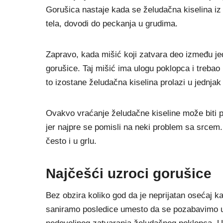
Gorušica nastaje kada se želudačna kiselina iz s
tela, dovodi do peckanja u grudima.
Zapravo, kada mišić koji zatvara deo između jed
gorušice. Taj mišić ima ulogu poklopca i trebao
to izostane želudačna kiselina prolazi u jednjak i
Ovakvo vraćanje želudačne kiseline može biti 
jer najpre se pomisli na neki problem sa srcem.
često i u grlu.
Najčešći uzroci gorušice
Bez obzira koliko god da je neprijatan osećaj ka
saniramo posledice umesto da se pozabavimo uz