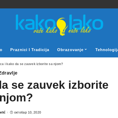
o
Praznici I Tradicija
Obrazovanje
Tehnologij
ca i kako da se zauvek izborite sa njom?
Zdravlje
a se zauvek izborite
 njom?
elić
октобар 10, 2020