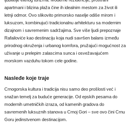
apartmani i blizina plaža čine ih idealnim mestom za život ili
letnji odmor. Ovo slikovito primorsko naselje odiše mirom i
luksuzom, kombinujući tradicionalnu arhitekturu sa modernim
dizajnom i savremenim sadržajima. Sve više ljudi prepoznaje
Rafailoviće kao destinaciju koja nudi savršen balans između
prirodnog okruženja i urbanog komfora, pružajući mogućnost za
uživanje u prelepim zalascima sunca i osvežavajućem
morskom vazduhu tokom cele godine.
Nasleđe koje traje
Crnogorska kultura i tradicija nisu samo deo prošlosti već i
snažan temelj za buduće generacije. Od epskih pesama do
modernih umetničkih izraza, od kamenih gradova do
savremenih luksuznih stanova u Crnoj Gori – sve ovo čini Crnu
Goru jedinstvenom destinacijom.