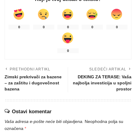
0
0
0
0
0
0
PRETHODNI ARTIKL
SLEDEĆI ARTIKAL
Zimski prekrivači za bazene
DEKING ZA TERASE: Vaša
– za zaštitu i dugovečnost
najbolja investicija u spoljni
bazena
prostor
Ostavi komentar
Vaša adresa e-pošte neće biti objavljena.
Neophodna polja su
označena
*