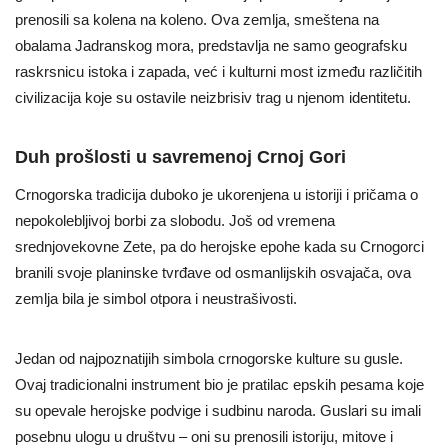
prenosili sa kolena na koleno. Ova zemlja, smeštena na
obalama Jadranskog mora, predstavlja ne samo geografsku
raskrsnicu istoka i zapada, već i kulturni most između različitih
civilizacija koje su ostavile neizbrisiv trag u njenom identitetu.
Duh prošlosti u savremenoj Crnoj Gori
Crnogorska tradicija duboko je ukorenjena u istoriji i pričama o
nepokolebljivoj borbi za slobodu. Još od vremena
srednjovekovne Zete, pa do herojske epohe kada su Crnogorci
branili svoje planinske tvrđave od osmanlijskih osvajača, ova
zemlja bila je simbol otpora i neustrašivosti.
Jedan od najpoznatijih simbola crnogorske kulture su gusle.
Ovaj tradicionalni instrument bio je pratilac epskih pesama koje
su opevale herojske podvige i sudbinu naroda. Guslari su imali
posebnu ulogu u društvu – oni su prenosili istoriju, mitove i