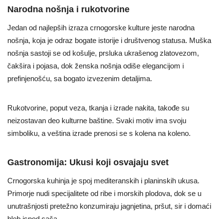
Narodna nošnja i rukotvorine
Jedan od najlepših izraza crnogorske kulture jeste narodna
nošnja, koja je odraz bogate istorije i društvenog statusa. Muška
nošnja sastoji se od košulje, prsluka ukrašenog zlatovezom,
čakšira i pojasa, dok ženska nošnja odiše elegancijom i
prefinjenošću, sa bogato izvezenim detaljima.
Rukotvorine, poput veza, tkanja i izrade nakita, takođe su
neizostavan deo kulturne baštine. Svaki motiv ima svoju
simboliku, a veština izrade prenosi se s kolena na koleno.
Gastronomija: Ukusi koji osvajaju svet
Crnogorska kuhinja je spoj mediteranskih i planinskih ukusa.
Primorje nudi specijalitete od ribe i morskih plodova, dok se u
unutrašnjosti pretežno konzumiraju jagnjetina, pršut, sir i domaći
hleb ispod sača.