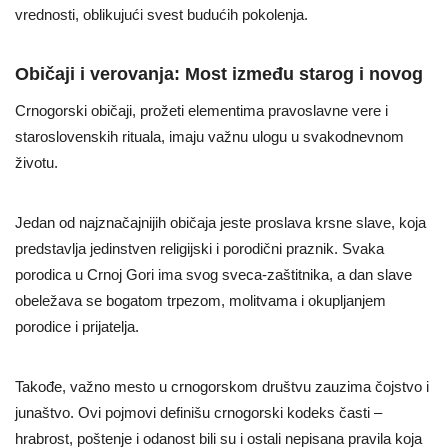
vrednosti, oblikujući svest budućih pokolenja.
Običaji i verovanja: Most između starog i novog
Crnogorski običaji, prožeti elementima pravoslavne vere i
staroslovenskih rituala, imaju važnu ulogu u svakodnevnom
životu.
Jedan od najznačajnijih običaja jeste proslava krsne slave, koja
predstavlja jedinstven religijski i porodični praznik. Svaka
porodica u Crnoj Gori ima svog sveca-zaštitnika, a dan slave
obeležava se bogatom trpezom, molitvama i okupljanjem
porodice i prijatelja.
Takođe, važno mesto u crnogorskom društvu zauzima čojstvo i
junaštvo. Ovi pojmovi definišu crnogorski kodeks časti –
hrabrost, poštenje i odanost bili su i ostali nepisana pravila koja