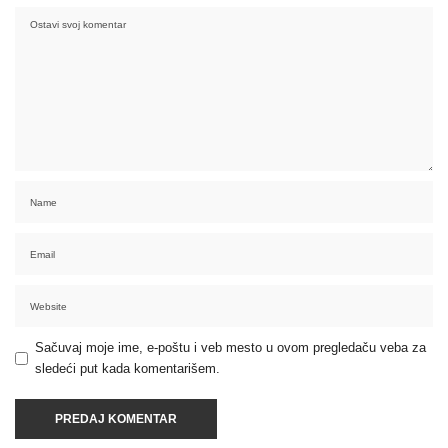
Sačuvaj moje ime, e-poštu i veb mesto u ovom pregledaču veba za
sledeći put kada komentarišem.