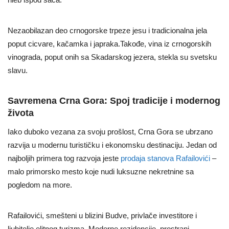
Nezaobilazan deo crnogorske trpeze jesu i tradicionalna jela
poput cicvare, kačamka i japraka.Takođe, vina iz crnogorskih
vinograda, poput onih sa Skadarskog jezera, stekla su svetsku
slavu.
Savremena Crna Gora: Spoj tradicije i modernog
života
Iako duboko vezana za svoju prošlost, Crna Gora se ubrzano
razvija u modernu turističku i ekonomsku destinaciju. Jedan od
najboljih primera tog razvoja jeste
prodaja stanova Rafailovići
–
malo primorsko mesto koje nudi luksuzne nekretnine sa
pogledom na more.
Rafailovići, smešteni u blizini Budve, privlače investitore i
ljubitelje elitnog turizma. Moderne rezidencije, prostrani