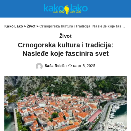
Kako Lako
>
Život
>
Crnogorska kultura i tradicija: Nasleđe koje fascinira svet
Život
Crnogorska kultura i tradicija:
Nasleđe koje fascinira svet
Saša Rebić
март 8, 2025
Posted
by