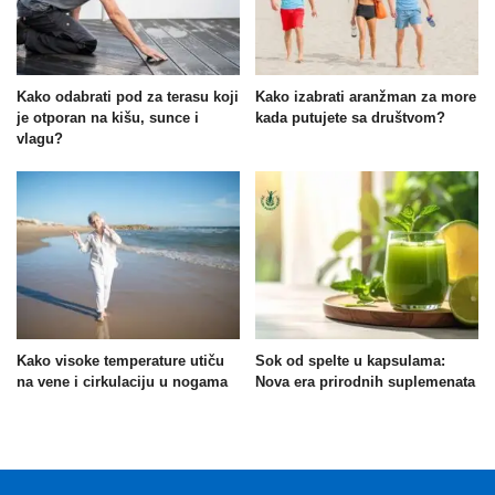
Kako odabrati pod za terasu koji
Kako izabrati aranžman za more
je otporan na kišu, sunce i
kada putujete sa društvom?
vlagu?
Kako visoke temperature utiču
Sok od spelte u kapsulama:
na vene i cirkulaciju u nogama
Nova era prirodnih suplemenata