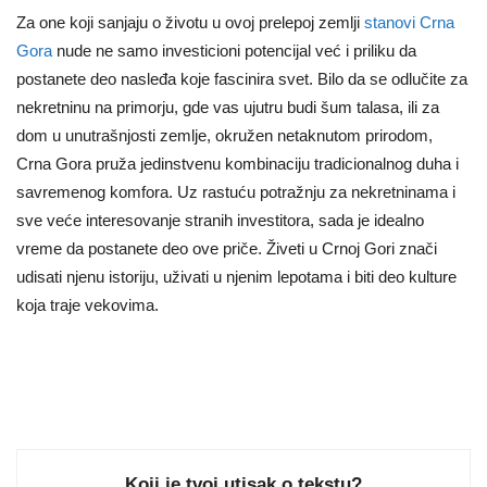
Za one koji sanjaju o životu u ovoj prelepoj zemlji
stanovi Crna
Gora
nude ne samo investicioni potencijal već i priliku da
postanete deo nasleđa koje fascinira svet. Bilo da se odlučite za
nekretninu na primorju, gde vas ujutru budi šum talasa, ili za
dom u unutrašnjosti zemlje, okružen netaknutom prirodom,
Crna Gora pruža jedinstvenu kombinaciju tradicionalnog duha i
savremenog komfora. Uz rastuću potražnju za nekretninama i
sve veće interesovanje stranih investitora, sada je idealno
vreme da postanete deo ove priče. Živeti u Crnoj Gori znači
udisati njenu istoriju, uživati u njenim lepotama i biti deo kulture
koja traje vekovima.
Koji je tvoj utisak o tekstu?