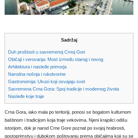
Sadržaj
Duh prošlosti u savremenoj Crnoj Gori
Običaji i verovanja: Most između starog i novog
Arhitektura i nasleđe primorja
Narodna nošnja i rukotvorine
Gastronomija: Ukusi koji osvajaju svet
Savremena Crna Gora: Spoj tradicije i modernog života
Nasleđe koje traje
Crna Gora, iako mala po teritoriji, ponosi se bogatom kulturnom
baštinom i tradicijom koja traje vekovima. Njeni krajolici odišu
istorijom, dok je narod Crne Gore poznat po svojoj hrabrosti,
gostoprimstvu i dubokom poštovanju prema običajima koji su se