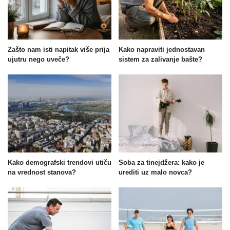
Zašto nam isti napitak više prija
Kako napraviti jednostavan
ujutru nego uveče?
sistem za zalivanje bašte?
Kako demografski trendovi utiču
Soba za tinejdžera: kako je
na vrednost stanova?
urediti uz malo novca?