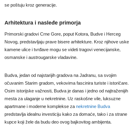
se poštuju kroz generacije.
Arhitektura i nasleđe primorja
Primorski gradovi Crne Gore, poput Kotora, Budve i Herceg
Novog, predstavljaju prave bisere arhitekture. Kroz njihove uske
kamene ulice i tvrđave mogu se videti tragovi venecijanske,
osmanske i austrougarske vladavine.
Budva, jedan od najstarijih gradova na Jadranu, sa svojim
očuvanim Starim gradom, vekovima fascinira turiste i istoričare.
Osim istorijske važnosti, Budva je danas i jedno od najtraženijih
mesta za ulaganje u nekretnine. Uz raskošne vile, luksuzne
apartmane i moderne komplekse za
nekretnine Budva
predstavlja idealnu investiciju kako za domaće, tako i za strane
kupce koji žele da budu deo ovog bajkovitog ambijenta.