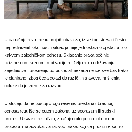
U današnjem vremenu brojnih obaveza, izrazitog stresa i često
nepredviđenih okolnosti i situacija, nije jednostavno opstati u bilo
kakvom zajedničkom odnosu. Sklapanje braka počinje
neizmernom srećom, motivacijom i željom ka održavanju
zajedništva i proširenju porodice, ali nekada ne ide sve baš kako
je planirano, zbog čega dolazi do različitih stavova, mišljenja i
odluke da je vreme za razvod.
U slučaju da ne postoji drugo rešenje, prestanak bračnog
odnosa reguliše se putem zakona, uz sporazum ili sudski
proces. U svakom slučaju, značajnu ulogu u celokupnom
procesu ima advokat za razvod braka, koji će pružiti ne samo