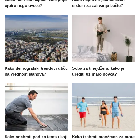
ujutru nego uveče?
sistem za zalivanje bašte?
Kako demografski trendovi utiču
Soba za tinejdžera: kako je
na vrednost stanova?
urediti uz malo novca?
Kako odabrati pod za terasu koji
Kako izabrati aranžman za more