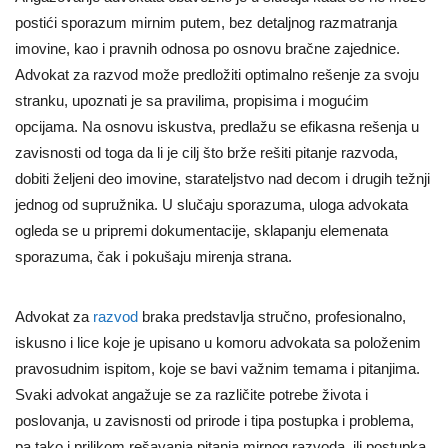
postići sporazum mirnim putem, bez detaljnog razmatranja
imovine, kao i pravnih odnosa po osnovu bračne zajednice.
Advokat za razvod može predložiti optimalno rešenje za svoju
stranku, upoznati je sa pravilima, propisima i mogućim
opcijama. Na osnovu iskustva, predlažu se efikasna rešenja u
zavisnosti od toga da li je cilj što brže rešiti pitanje razvoda,
dobiti željeni deo imovine, starateljstvo nad decom i drugih težnji
jednog od supružnika. U slučaju sporazuma, uloga advokata
ogleda se u pripremi dokumentacije, sklapanju elemenata
sporazuma, čak i pokušaju mirenja strana.
Advokat za
razvod
braka predstavlja stručno, profesionalno,
iskusno i lice koje je upisano u komoru advokata sa položenim
pravosudnim ispitom, koje se bavi važnim temama i pitanjima.
Svaki advokat angažuje se za različite potrebe života i
poslovanja, u zavisnosti od prirode i tipa postupka i problema,
pa tako i prilikom rešavanja pitanja mirnog razvoda, ili postupka