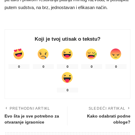
putem sudstva, na brz, jednostavan i efikasan način.
Koji je tvoj utisak o tekstu?
0
0
0
0
0
0
PRETHODNI ARTIKL
SLEDEĆI ARTIKAL
Evo šta je sve potrebno za
Kako odabrati podne
otvaranje igraonice
obloge?