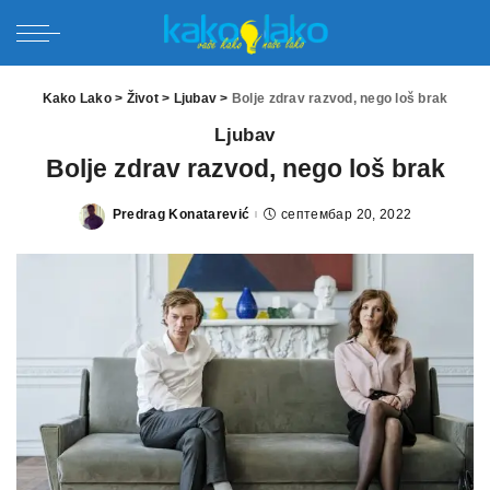
Kako Lako
>
Život
>
Ljubav
>
Bolje zdrav razvod, nego loš brak
Ljubav
Bolje zdrav razvod, nego loš brak
Predrag Konatarević
септембар 20, 2022
Posted
by