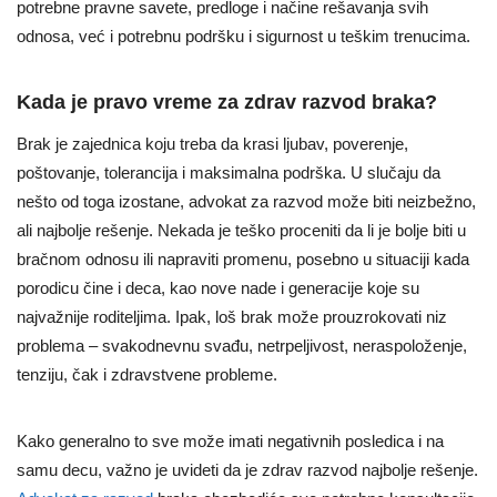
potrebne pravne savete, predloge i načine rešavanja svih
odnosa, već i potrebnu podršku i sigurnost u teškim trenucima.
Kada je pravo vreme za zdrav razvod braka?
Brak je zajednica koju treba da krasi ljubav, poverenje,
poštovanje, tolerancija i maksimalna podrška. U slučaju da
nešto od toga izostane, advokat za razvod može biti neizbežno,
ali najbolje rešenje. Nekada je teško proceniti da li je bolje biti u
bračnom odnosu ili napraviti promenu, posebno u situaciji kada
porodicu čine i deca, kao nove nade i generacije koje su
najvažnije roditeljima. Ipak, loš brak može prouzrokovati niz
problema – svakodnevnu svađu, netrpeljivost, neraspoloženje,
tenziju, čak i zdravstvene probleme.
Kako generalno to sve može imati negativnih posledica i na
samu decu, važno je uvideti da je zdrav razvod najbolje rešenje.