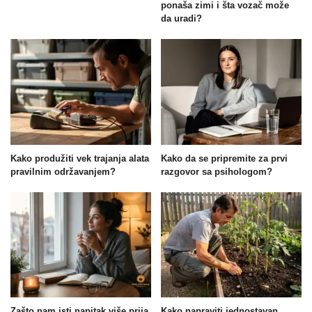
ponaša zimi i šta vozač može
da uradi?
Kako produžiti vek trajanja alata
Kako da se pripremite za prvi
pravilnim održavanjem?
razgovor sa psihologom?
Zašto nam isti napitak više prija
Kako napraviti jednostavan