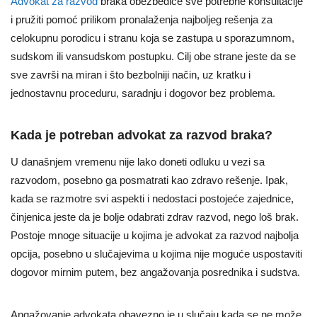
Advokat za razvod
braka obezbediće sve potrebne konsultacije
i pružiti pomoć prilikom pronalaženja najboljeg rešenja za
celokupnu porodicu i stranu koja se zastupa u sporazumnom,
sudskom ili vansudskom postupku. Cilj obe strane jeste da se
sve završi na miran i što bezbolniji način, uz kratku i
jednostavnu proceduru, saradnju i dogovor bez problema.
Kada je potreban advokat za razvod braka?
U današnjem vremenu nije lako doneti odluku u vezi sa
razvodom, posebno ga posmatrati kao zdravo rešenje. Ipak,
kada se razmotre svi aspekti i nedostaci postojeće zajednice,
činjenica jeste da je bolje odabrati zdrav razvod, nego loš brak.
Postoje mnoge situacije u kojima je advokat za razvod najbolja
opcija, posebno u slučajevima u kojima nije moguće uspostaviti
dogovor mirnim putem, bez angažovanja posrednika i sudstva.
Angažovanje advokata obavezno je u slučaju kada se ne može