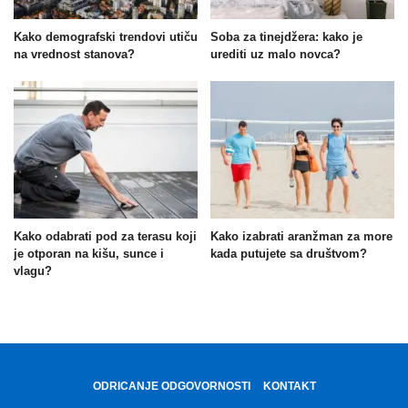
Kako demografski trendovi utiču
Soba za tinejdžera: kako je
na vrednost stanova?
urediti uz malo novca?
Kako odabrati pod za terasu koji
Kako izabrati aranžman za more
je otporan na kišu, sunce i
kada putujete sa društvom?
vlagu?
ODRICANJE ODGOVORNOSTI
KONTAKT