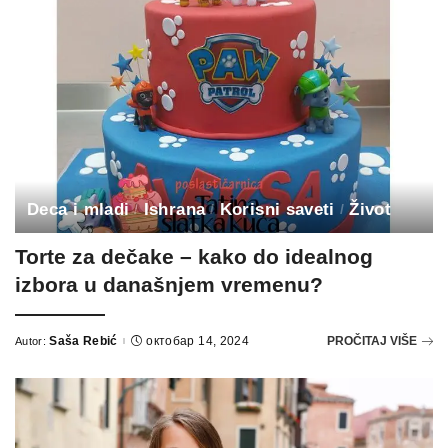
Deca i mladi
Ishrana
Korisni saveti
Život
Torte za dečake – kako do idealnog
izbora u današnjem vremenu?
Saša Rebić
октобар 14, 2024
PROČITAJ VIŠE
Autor:
Posted
by