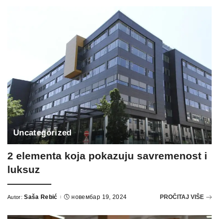
Uncategorized
2 elementa koja pokazuju savremenost i
luksuz
Saša Rebić
новембар 19, 2024
PROČITAJ VIŠE
Autor:
Posted
by