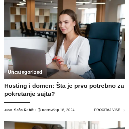
Uncategorized
Hosting i domen: Šta je prvo potrebno za
pokretanje sajta?
Saša Rebić
новембар 18, 2024
PROČITAJ VIŠE
Autor:
Posted
by