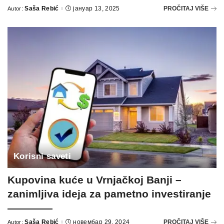
Saša Rebić
јануар 13, 2025
PROČITAJ VIŠE
Autor:
Posted
by
Korisni saveti
Kupovina kuće u Vrnjačkoj Banji –
zanimljiva ideja za pametno investiranje
Saša Rebić
новембар 29, 2024
PROČITAJ VIŠE
Autor: