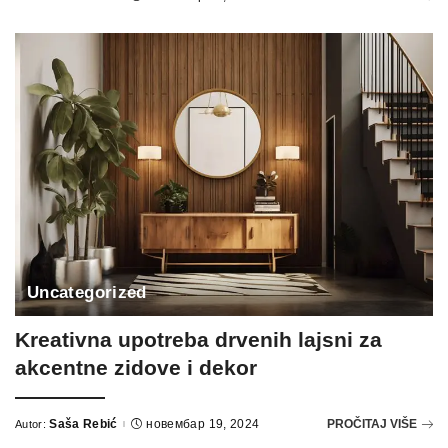
Posted
by
Uncategorized
Kreativna upotreba drvenih lajsni za
akcentne zidove i dekor
Saša Rebić
новембар 19, 2024
PROČITAJ VIŠE
Autor:
Posted
by