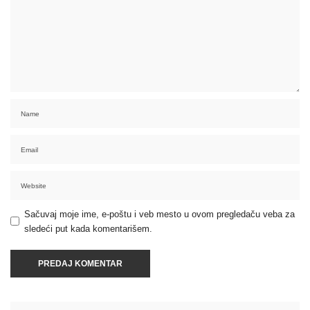
Sačuvaj moje ime, e-poštu i veb mesto u ovom pregledaču veba za
sledeći put kada komentarišem.