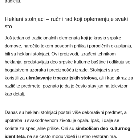
tradiciju.
Heklani stolnjaci – ručni rad koji oplemenjuje svaki
sto
Još jedan od tradicionalnih elemenata koji je krasio srpske
domove, naročito tokom posebnih prilika i porodičnih okupljanja,
bili su heklani stolnjaci. Ovi proizvodi, izrađeni tehnikom
heklanja, predstavljaju deo srpske kulturne baštine i odlikuju se
bogatstvom uzoraka i preciznošću izrade. Stolnjaci su se
koristili za
ukrašavanje trpezarijskih stolova
, ali i kao ukraz za
različite predmete, poznato je da je često stavljan na televizor
kao detalj.
Danas su heklani stolnjaci postali više dekorativni predmet, a
upotreba u svakodnevnom životu je opala. Ipak, i dalje se
koriste za specijalne prilike. Oni su
simboličan deo kulturnog
identiteta
, pa se često mogu videti i u etno restoranima,