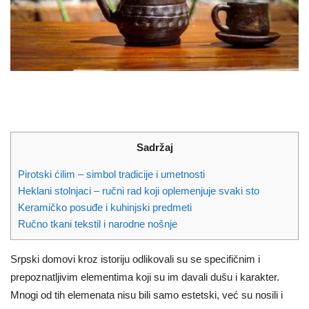
Sadržaj
Pirotski ćilim – simbol tradicije i umetnosti
Heklani stolnjaci – ručni rad koji oplemenjuje svaki sto
Keramičko posuđe i kuhinjski predmeti
Ručno tkani tekstil i narodne nošnje
Srpski domovi kroz istoriju odlikovali su se specifičnim i
prepoznatljivim elementima koji su im davali dušu i karakter.
Mnogi od tih elemenata nisu bili samo estetski, već su nosili i