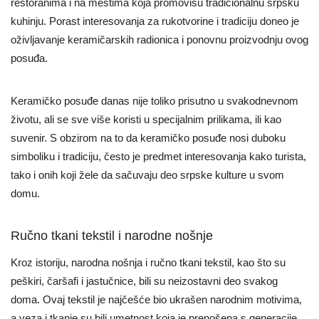
restoranima i na mestima koja promovišu tradicionalnu srpsku
kuhinju. Porast interesovanja za rukotvorine i tradiciju doneo je
oživljavanje keramičarskih radionica i ponovnu proizvodnju ovog
posuđa.
Keramičko posuđe danas nije toliko prisutno u svakodnevnom
životu, ali se sve više koristi u specijalnim prilikama, ili kao
suvenir. S obzirom na to da keramičko posuđe nosi duboku
simboliku i tradiciju, često je predmet interesovanja kako turista,
tako i onih koji žele da sačuvaju deo srpske kulture u svom
domu.
Ručno tkani tekstil i narodne nošnje
Kroz istoriju, narodna nošnja i ručno tkani tekstil, kao što su
peškiri, čaršafi i jastučnice, bili su neizostavni deo svakog
doma. Ovaj tekstil je najčešće bio ukrašen narodnim motivima,
a veza i tkanje su bili umetnost koja je prenošena s generacije