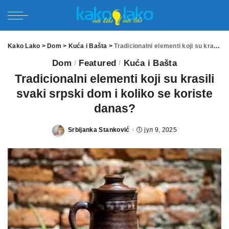
Kako Lako
>
Dom
>
Kuća i Bašta
>
Tradicionalni elementi koji su krasili svaki srpski dom i koliko se koriste danas?
Dom
Featured
Kuća i Bašta
Tradicionalni elementi koji su krasili
svaki srpski dom i koliko se koriste
danas?
Srbijanka Stanković
јул 9, 2025
Posted
by