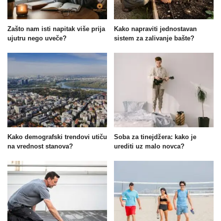
Zašto nam isti napitak više prija
Kako napraviti jednostavan
ujutru nego uveče?
sistem za zalivanje bašte?
Kako demografski trendovi utiču
Soba za tinejdžera: kako je
na vrednost stanova?
urediti uz malo novca?