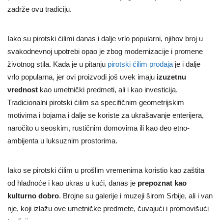
zadrže ovu tradiciju.
Iako su pirotski ćilimi danas i dalje vrlo popularni, njihov broj u
svakodnevnoj upotrebi opao je zbog modernizacije i promene
životnog stila. Kada je u pitanju
pirotski ćilim prodaja
je i dalje
vrlo popularna, jer ovi proizvodi još uvek imaju
izuzetnu
vrednost
kao umetnički predmeti, ali i kao investicija.
Tradicionalni pirotski ćilim sa specifičnim geometrijskim
motivima i bojama i dalje se koriste za ukrašavanje enterijera,
naročito u seoskim, rustičnim domovima ili kao deo etno-
ambijenta u luksuznim prostorima.
Iako se pirotski ćilim u prošlim vremenima koristio kao zaštita
od hladnoće i kao ukras u kući, danas je
prepoznat kao
kulturno dobro
. Brojne su galerije i muzeji širom Srbije, ali i van
nje, koji izlažu ove umetničke predmete, čuvajući i promovišući