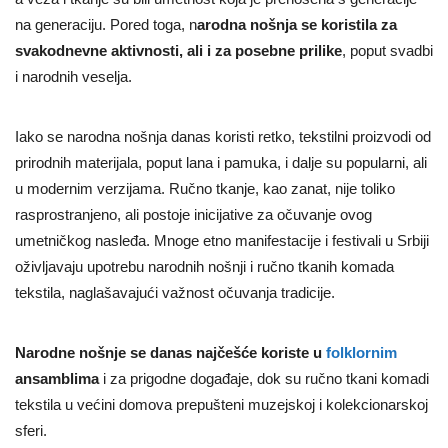
na generaciju. Pored toga, n
arodna nošnja se koristila za
svakodnevne aktivnosti, ali i za posebne prilike
, poput svadbi
i narodnih veselja.
Iako se narodna nošnja danas koristi retko, tekstilni proizvodi od
prirodnih materijala, poput lana i pamuka, i dalje su popularni, ali
u modernim verzijama. Ručno tkanje, kao zanat, nije toliko
rasprostranjeno, ali postoje inicijative za očuvanje ovog
umetničkog nasleđa. Mnoge etno manifestacije i festivali u Srbiji
oživljavaju upotrebu narodnih nošnji i ručno tkanih komada
tekstila, naglašavajući važnost očuvanja tradicije.
Narodne nošnje se danas najčešće koriste u
folklornim
ansamblima
i za prigodne događaje, dok su ručno tkani komadi
tekstila u većini domova prepušteni muzejskoj i kolekcionarskoj
sferi.