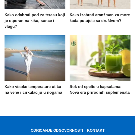
Kako odabrati pod za terasu koji
Kako izabrati aranžman za more
je otporan na kišu, sunce i
kada putujete sa društvom?
vlagu?
Kako visoke temperature utiču
Sok od spelte u kapsulama:
na vene i cirkulaciju u nogama
Nova era prirodnih suplemenata
ODRICANJE ODGOVORNOSTI
KONTAKT