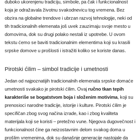
duboko ukorenjenu tradiciju, simbole, pa čak i funkcionalnost
koja je odražavala životnu svakodnevicu tog vremena. Bez
obzira na globalne trendove i ubrzan razvoj tehnologije, neki od
tih tradicionalnih elemenata još uvek zauzimaju svoje mesto u
domovima, dok su drugi polako nestali iz upotrebe. U ovom
tekstu ćemo se baviti tradicionalnim elementima koji su krasili
srpske domove u prošlosti i istražiti koliko se koriste danas.
Pirotski ćilim – simbol tradicije i umetnosti
Jedan od najpoznatijih tradicionalnih elemenata srpske domaće
umetnosti svakako je pirotski ćilim. Ovaj
ručno tkan tepih
karakteriše se bogatstvom boja i složenim motivima
, koji su
prenosioci narodne tradicije, istorije i kulture. Pirotski ćilim je
specifičan zbog svog načina izrade, kao i zbog kvaliteta
materijala koji se koristi – pretežno vune. Njegova dugovečnost i
funkcionalnost čine ga neizostavnim delom svakog doma u
prošlim vremenima, dok su današnje generacije nastojale da