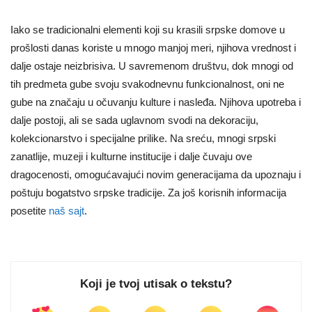
Iako se tradicionalni elementi koji su krasili srpske domove u
prošlosti danas koriste u mnogo manjoj meri, njihova vrednost i
dalje ostaje neizbrisiva. U savremenom društvu, dok mnogi od
tih predmeta gube svoju svakodnevnu funkcionalnost, oni ne
gube na značaju u očuvanju kulture i nasleđa. Njihova upotreba i
dalje postoji, ali se sada uglavnom svodi na dekoraciju,
kolekcionarstvo i specijalne prilike. Na sreću, mnogi srpski
zanatlije, muzeji i kulturne institucije i dalje čuvaju ove
dragocenosti, omogućavajući novim generacijama da upoznaju i
poštuju bogatstvo srpske tradicije. Za još korisnih informacija
posetite
naš sajt
.
Koji je tvoj utisak o tekstu?