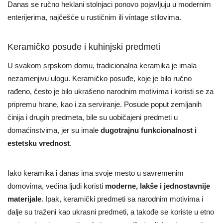
Danas se ručno heklani stolnjaci ponovo pojavljuju u modernim
enterijerima, najčešće u rustičnim ili vintage stilovima.
Keramičko posuđe i kuhinjski predmeti
U svakom srpskom domu, tradicionalna keramika je imala
nezamenjivu ulogu. Keramičko posuđe, koje je bilo ručno
rađeno, često je bilo ukrašeno narodnim motivima i koristi se za
pripremu hrane, kao i za serviranje. Posude poput zemljanih
činija i drugih predmeta, bile su uobičajeni predmeti u
domaćinstvima, jer su imale
dugotrajnu funkcionalnost i
estetsku vrednost
.
Iako keramika i danas ima svoje mesto u savremenim
domovima, većina ljudi koristi
moderne, lakše i jednostavnije
materijale
. Ipak, keramički predmeti sa narodnim motivima i
dalje su traženi kao ukrasni predmeti, a takođe se koriste u etno