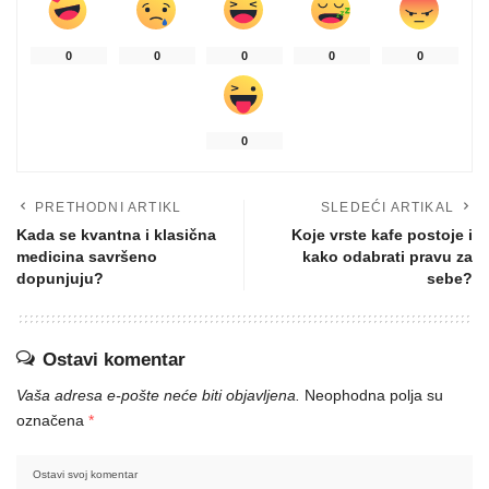
0
0
0
0
0
0
PRETHODNI ARTIKL
SLEDEĆI ARTIKAL
Kada se kvantna i klasična
Koje vrste kafe postoje i
medicina savršeno
kako odabrati pravu za
dopunjuju?
sebe?
Ostavi komentar
Vaša adresa e-pošte neće biti objavljena.
Neophodna polja su
označena
*