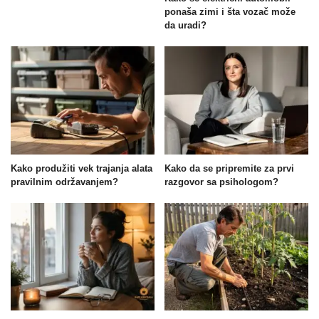
ponaša zimi i šta vozač može
da uradi?
Kako produžiti vek trajanja alata
Kako da se pripremite za prvi
pravilnim održavanjem?
razgovor sa psihologom?