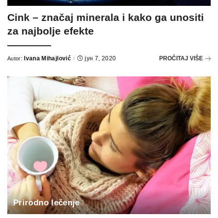
Cink – značaj minerala i kako ga unositi
za najbolje efekte
Ivana Mihajlović
јун 7, 2020
PROČITAJ VIŠE
Autor:
Prirodno lečenje