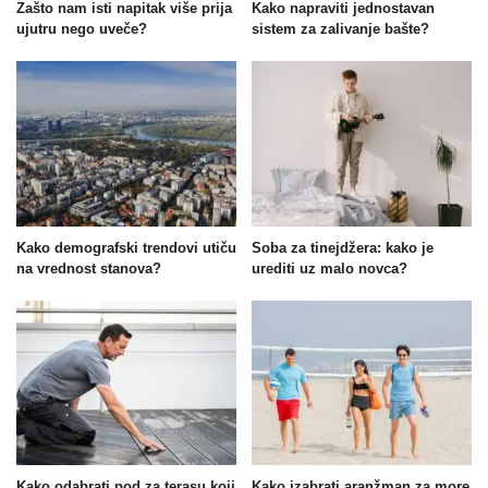
Zašto nam isti napitak više prija
Kako napraviti jednostavan
ujutru nego uveče?
sistem za zalivanje bašte?
Kako demografski trendovi utiču
Soba za tinejdžera: kako je
na vrednost stanova?
urediti uz malo novca?
Kako odabrati pod za terasu koji
Kako izabrati aranžman za more