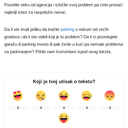
Posetite neku od agencija i izložite svoj problem pa ćete pronaći
najbolji izbor za raspoloživ novac.
Da li ste imali priliku da tražite
parking
u nekom od većih
gradova i da li ste videli koji je to problem? Da li vi posedujete
garažu ili parking mesto ili pak živite u kući pa nemate problema
sa parkiranjem? Pišite nam komentare ispod ovog teksta.
Koji je tvoj utisak o tekstu?
0
0
0
0
0