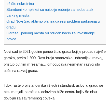
tržište nekretnina
Stambeni kompleksi su najbolje rešenje za nedostatak
parking mesta
Grad Novi Sad aktivno planira da reši problem parkiranja u
gradu
Garaže i parking mesta su odličan način za investiranje
novca
Novi sad je 2021.godine poneo titulu grada koji je prodao najviše
garaža, preko 1.900. Rast broja stanovnika, industrijski razvoj,
pristup putnim mrežama… omogućava nesmetan razvoj što
utiče na razvoj grada.
I dok raste broj stanovnika i životni standard, uslovi u gradu se
nisu menjali, naročito u delovima bliže centru koji više nisu
dovoljni za savremenog čoveka.