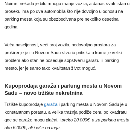
Naime, nekada je bilo mnogo manje vozila, a danas svaki stan u
proseku ima po dva automobila što nije dovoljno u odnosu na
parking mesta koja su obezbeđivana pre nekoliko desetina
godina.
Veća naseljenost, veći broj vozila, nedovoljno prostora za
proširenje je i u Novom Sadu stvorio pritiska u kome je veliki
problem ako stan ne poseduje sopstvenu garažu ili parking
mesto, jer je samo tako kvalitetan život moguć.
Kupoprodaja garaža i parking mesta u Novom
Sadu – novo tržište nekretnina
Tržište kupoprodaje
garaža
i parking mesta u Novom Sadu je u
konstantnom porastu, a velika tražnja podiže cenu po kvadratu
gde se garaže mogu plaćati i
preko 20.000€, a za parking mesta
oko 6.000€, ali i više od toga.