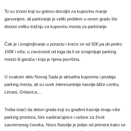
To su iznosi koji su gotovo dovoljni za kupovinu manje
garsonjere, ali parkiranje je veliki problem u ovom gradu što
donosi veliku tražnju za kupovinu mesta za parkiranje.
Čak je i
iznajmljivanje u porastu i kreće se od 50€ pa do preko
100€ i više
, u zavisnosti od toga da li se iznajmljuje parking
mesto ili garaža i koja je njena površina.
U svakom delu Novog Sada je aktuelna kupovina i prodaja
parking mesta, ali su
uvek interesantnija naselja bliže centru,
Limani, Grbavica
…
Treba istaći da delovi grada koji su građeni kasnije imaju više
parking prostora, šire saobraćajnice i uslove za život
savremenog čoveka. Novo Naselje je jedan od primera kako se