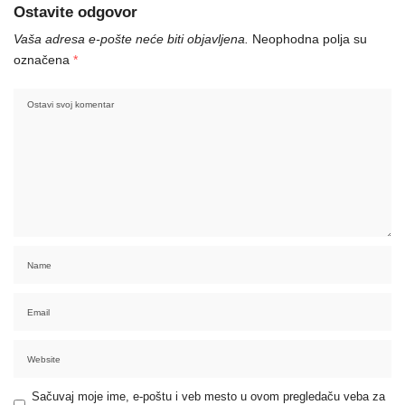
Ostavite odgovor
Vaša adresa e-pošte neće biti objavljena.
Neophodna polja su
označena
*
Sačuvaj moje ime, e-poštu i veb mesto u ovom pregledaču veba za