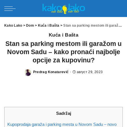
Kako Lako
>
Dom
>
Kuća i Bašta
>
Stan sa parking mestom ili garažom u Novom Sadu – kako pronaći najbolje opcije za kupovinu?
Kuća i Bašta
Stan sa parking mestom ili garažom u
Novom Sadu – kako pronaći najbolje
opcije za kupovinu?
Predrag Konatarević
август 29, 2023
Posted
by
Sadržaj
Kupoprodaja garaža i parking mesta u Novom Sadu – novo