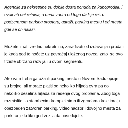
Agencije za nekretnine su dobile dosta ponuda za kupoprodaju i
ovakvih nekretnina, a cena varira od toga da li je reč o
podzemnom parking prostoru, garaži, parking mestu i od mesta
gde se on nalazi.
Možete imati vrednu nekretninu, zarađivati od izdavanja i prodati
je kada god to hoćete uz povraćaj uloženog novca, zato se ovo
tržište ubrzano razvija i u ovom segmentu.
Ako vam treba garaža ili parking mesto u Novom Sadu opcije
su brojne, ali morate platiti od nekoliko hiljada evra pa do
nekoliko desetina hiljada za rešenje ovog problema. Zbog toga
razmislite i o stambenim kompleksima ili zgradama koje imaju
obezbeđen zatvoren parking, video nadzor i dovoljno mesta za
parkiranje koliko god vozila da posedujete.