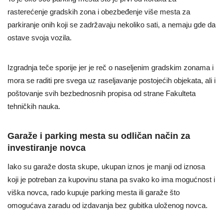
rasterećenje gradskih zona i obezbeđenje više mesta za
parkiranje onih koji se zadržavaju nekoliko sati, a nemaju gde da
ostave svoja vozila.
Izgradnja teče sporije jer je reč o naseljenim gradskim zonama i
mora se raditi pre svega uz raseljavanje postojećih objekata, ali i
poštovanje svih bezbednosnih propisa od strane Fakulteta
tehničkih nauka.
Garaže i parking mesta su odličan način za
investiranje novca
Iako su garaže dosta skupe, ukupan iznos je manji od iznosa
koji je potreban za kupovinu stana pa svako ko ima mogućnost i
viška novca, rado kupuje parking mesta ili garaže što
omogućava zaradu od izdavanja bez gubitka uloženog novca.