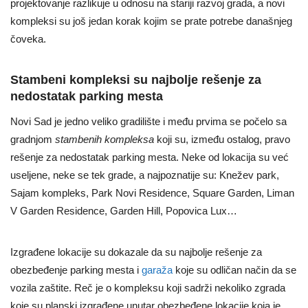
projektovanje razlikuje u odnosu na stariji razvoj grada, a novi
kompleksi su još jedan korak kojim se prate potrebe današnjeg
čoveka.
Stambeni kompleksi su najbolje rešenje za
nedostatak parking mesta
Novi Sad je jedno veliko gradilište i među prvima se počelo sa
gradnjom
stambenih kompleksa
koji su, između ostalog, pravo
rešenje za nedostatak parking mesta. Neke od lokacija su već
useljene, neke se tek grade, a najpoznatije su: Knežev park,
Sajam kompleks, Park Novi Residence, Square Garden, Liman
V Garden Residence, Garden Hill, Popovica Lux…
Izgrađene lokacije su dokazale da su najbolje rešenje za
obezbeđenje parking mesta i
garaža
koje su odličan način da se
vozila zaštite. Reč je o kompleksu koji sadrži nekoliko zgrada
koje su planski izgrađene unutar obezbeđene lokacije koja je