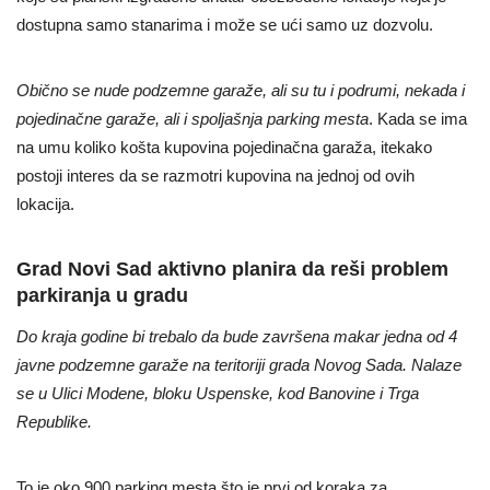
dostupna samo stanarima i može se ući samo uz dozvolu.
Obično se nude podzemne garaže, ali su tu i podrumi, nekada i
pojedinačne garaže, ali i spoljašnja parking mesta
. Kada se ima
na umu koliko košta kupovina pojedinačna garaža, itekako
postoji interes da se razmotri kupovina na jednoj od ovih
lokacija.
Grad Novi Sad aktivno planira da reši problem
parkiranja u gradu
Do kraja godine bi trebalo da bude završena makar jedna od 4
javne podzemne garaže na teritoriji grada Novog Sada. Nalaze
se u Ulici Modene, bloku Uspenske, kod Banovine i Trga
Republike.
To je oko 900 parking mesta što je prvi od koraka za