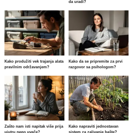
da uradi?
Kako produžiti vek trajanja alata
Kako da se pripremite za prvi
pravilnim održavanjem?
razgovor sa psihologom?
Zašto nam isti napitak više prija
Kako napraviti jednostavan
ujutru nego uveče?
sistem za zalivanje bašte?