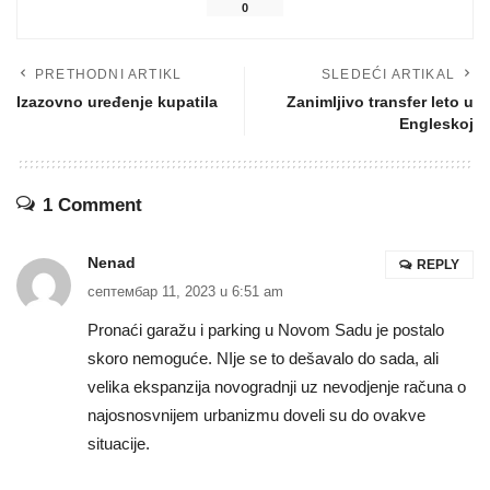
0
PRETHODNI ARTIKL
SLEDEĆI ARTIKAL
Izazovno uređenje kupatila
Zanimljivo transfer leto u
Engleskoj
1 Comment
Nenad
REPLY
септембар 11, 2023 u 6:51 am
Pronaći garažu i parking u Novom Sadu je postalo
skoro nemoguće. NIje se to dešavalo do sada, ali
velika ekspanzija novogradnji uz nevodjenje računa o
najosnosvnijem urbanizmu doveli su do ovakve
situacije.