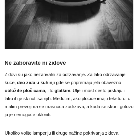
Ne zaboravite ni zidove
Zidovi su jako nezahvalni za održavanje. Za lako održavanje
kuće,
deo zida u kuhinji
gde se pripremaju jela obavezno
obložite pločicama
, i to
glatkim
. Ulje i mast često prskaju i
lako ih je skinuti sa njih. Međutim, ako pločice imaju teksturu, u
malim prevojima se masnoća zadržava, a kada se skori, gotovo
ju je nemoguće ukloniti.
Ukoliko volite lamperiju ili druge načine pokrivanja zidova,