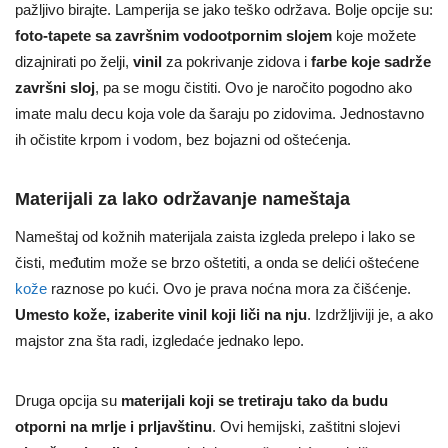
pažljivo birajte. Lamperija se jako teško održava. Bolje opcije su:
foto-tapete
sa završnim vodootpornim slojem
koje možete
dizajnirati po želji,
vinil
za pokrivanje zidova i
farbe koje sadrže
završni sloj
, pa se mogu čistiti. Ovo je naročito pogodno ako
imate malu decu koja vole da šaraju po zidovima. Jednostavno
ih očistite krpom i vodom, bez bojazni od oštećenja.
Materijali za lako održavanje nameštaja
Nameštaj od kožnih materijala zaista izgleda prelepo i lako se
čisti, međutim može se brzo oštetiti, a onda se delići oštećene
kože
raznose po kući. Ovo je prava noćna mora za čišćenje.
Umesto kože, izaberite vinil koji liči na nju
. Izdržljiviji je, a ako
majstor zna šta radi, izgledaće jednako lepo.
Druga opcija su
materijali koji se tretiraju tako da budu
otporni na mrlje i prljavštinu
. Ovi hemijski, zaštitni slojevi