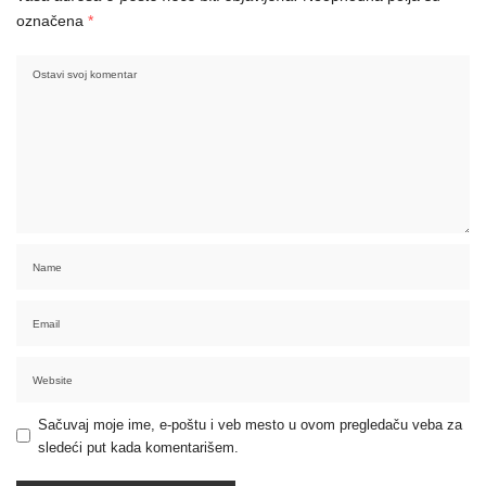
označena
*
Sačuvaj moje ime, e-poštu i veb mesto u ovom pregledaču veba za
sledeći put kada komentarišem.