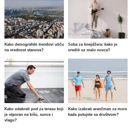
Kako demografski trendovi utiču
Soba za tinejdžera: kako je
na vrednost stanova?
urediti uz malo novca?
Kako odabrati pod za terasu koji
Kako izabrati aranžman za more
je otporan na kišu, sunce i
kada putujete sa društvom?
vlagu?