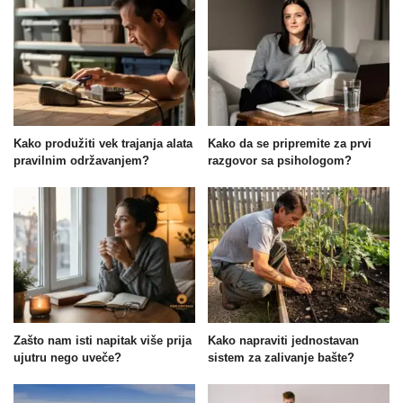
Kako produžiti vek trajanja alata
Kako da se pripremite za prvi
pravilnim održavanjem?
razgovor sa psihologom?
Zašto nam isti napitak više prija
Kako napraviti jednostavan
ujutru nego uveče?
sistem za zalivanje bašte?