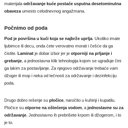
materijala
održavanje kuće
postaće usputna desetominutna
obaveza
umesto celodnevnog angažmana.
Počnimo od poda
Pod je površina u kući koja se najbrže uprlja
. Ukoliko imate
ljubimce ili decu, onda ćete verovatno morati i češće da ga
čistite.
Laminat
je dobar izbor jer je
otporniji na prljanje i
grebanje
, a jednostavna klik tehnologija kojom se ugrađuje čini
ga lakim za postavljanje. Za njegovo održavanje trebaće vam
džoger ili mop i neka od tečnosti za održavanje i dezinfekciju
poda.
Drugo dobro rešenje su
pločice
, naročito u kuhinji i kupatilu.
Pločice su
otporne na oštećenja vodom
, a
jednostavne su za
održavanje
. Jednostavno ih prebrišete krpom ili džogerom, i to
je to.