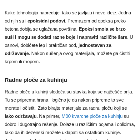
Kako tehnologija napreduje, tako se javljaju i nove ideje. Jedna
od njih su i
epoksidni podovi
. Premazom od epoksa preko
betona dobija se uglačana površina.
Epoksi smola se brzo
suši i mogu se dodati razne boje i napraviti različite šare
. U
osnovi, dobićete lep i praktičan pod,
jednostavan za
održavanje
. Nakon sušenja ovog materijala, možete ga čistiti
krpom ili mopom.
Radne ploče za kuhinju
Radne ploče u kuhinji sledeća su stavka koj
a se najčešće prlja.
Tu se priprema hrana i logično je da nakon pripreme to sve
morate i očistiti. Zato birajte materijale za radnu ploču koji se
lako održavaju
. Na primer,
M90 kvarcne ploče za kuhinju
su
dobro i dugotrajno rešenje. Dolaze u različitim bojama i oblicima,
tako da ih dezenski možete uklapati sa ostatkom kuhinje.