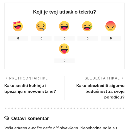
Koji je tvoj utisak o tekstu?
0
0
0
0
0
0
PRETHODNI ARTIKL
SLEDEĆI ARTIKAL
Kako srediti kuhinju i
Kako obezbediti sigurnu
trpezariju u novom stanu?
budućnost za svoju
porodicu?
Ostavi komentar
Vaša adresa e-pošte neće biti objavljena.
Neophodna polja su