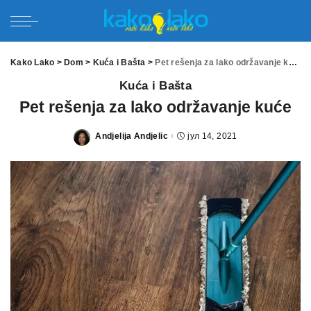
Kako Lako
>
Dom
>
Kuća i Bašta
>
Pet rešenja za lako održavanje kuće
Kuća i Bašta
Pet rešenja za lako održavanje kuće
Andjelija Andjelic
јул 14, 2021
Posted
by