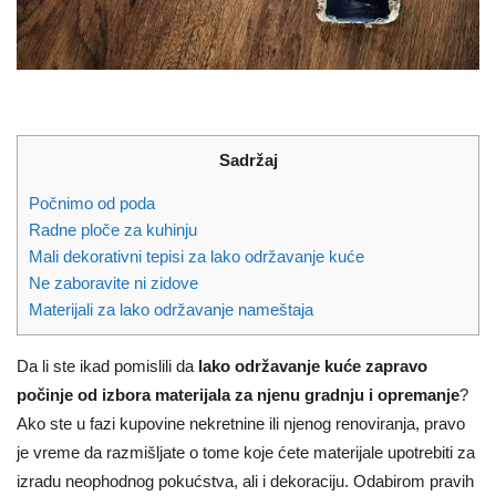
Sadržaj
Počnimo od poda
Radne ploče za kuhinju
Mali dekorativni tepisi za lako održavanje kuće
Ne zaboravite ni zidove
Materijali za lako održavanje nameštaja
Da li ste ikad pomislili da
lako održavanje kuće zapravo
počinje od izbora materijala za njenu gradnju i opremanje
?
Ako ste u fazi kupovine nekretnine ili njenog renoviranja, pravo
je vreme da razmišljate o tome koje ćete materijale upotrebiti za
izradu neophodnog pokućstva, ali i dekoraciju. Odabirom pravih