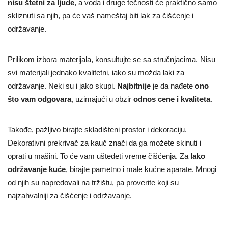
nisu štetni za ljude
, a voda i druge tečnosti će praktično samo
skliznuti sa njih, pa će vaš nameštaj biti lak za čišćenje i
održavanje.
Prilikom izbora materijala, konsultujte se sa stručnjacima. Nisu
svi materijali jednako kvalitetni, iako su možda laki za
održavanje. Neki su i jako skupi.
Najbitnije
je da nađete
ono
što vam odgovara
, uzimajući u obzir
odnos cene i kvaliteta
.
Takođe, pažljivo birajte skladišteni prostor i dekoraciju.
Dekorativni prekrivač za kauč znači da ga možete skinuti i
oprati u mašini. To će vam uštedeti vreme čišćenja. Za
lako
održavanje kuće
, birajte pametno i male kućne aparate. Mnogi
od njih su napredovali na tržištu, pa proverite koji su
najzahvalniji za čišćenje i održavanje.