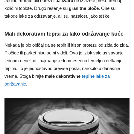
Jedino morate biti oprezni da
kvarc
ne izlažete prekomernoj
količini toplote. Drugo rešenje su
granitne ploče
. One su
takođe lake za održavanje, ali su, nažalost, jako teške.
Mali dekorativni tepisi za lako održavanje kuće
Nekada je bio običaj da se tepih ili itison protežu od zida do zida.
Pločice ili parket nisu se ni videli. Ovo je iziskivalo usisavanje
jednom nedeljno i najmanje jednomesečno temeljno četkanje
tepiha. To je jednostavno previše posla, naročito u današnje
vreme. Stoga birajte
male dekorativne
tepihe
lake za
održavanje
.